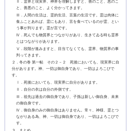
Ⅱ．霊界と現実界、神界を理解しますと、善のこと、悪のこ
と、善悪のこと、よく分かってきます。
Ⅲ．人間の生活は、霊的生活、言葉の生活です。霊は肉体に
食ふことあれば、霊にもあり、言を食べているのが霊、とい
う事が判ります。霊が言です。
Ⅳ．死んでも物質界とつながりがあり、生きてゐる時も霊界
とはつながりがあります。
Ⅴ．段階が進みますと、目当てなくても、霊界、物質界の事
判ってきます。
２．冬の巻 第一帖 その２－２ 死後においても、現実界に自
分があります。神、一切は御自身であり、一切はよろこびで
す。
Ⅰ．死後においても、現実界に自分があります。
Ⅱ．自分の衣は自分の外側です。
Ⅲ．祖先は過去の御自身であり、子孫は新しい御自身、未来
の御自身です。
Ⅳ．御自身のみの御自身はありません。常々、神様、霊とつ
ながりある為、神、一切は御自身であり、一切はよろこびで
す。
３．まとめ