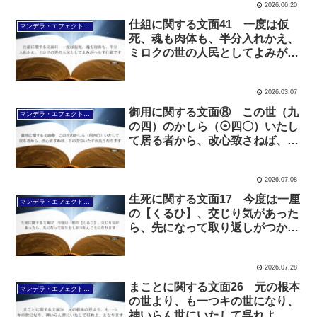
2026.06.20
仕組に関する文面41 一度は仮
マンデラ・エフェクト文面（2025年6月24日～
死、魂も肉体も、半分入れかえ、
ミロクの世の人民としてよみがへ
らす仕組です
2026.03.07
御用に関する文面⑧ この世（九
マンデラ・エフェクト文面（2025年6月24日～
の四）のかしら（⦿四〇）いたし
て居る者から、改心致さねば、下
の苦労いたすが長うなります
2026.07.08
生死に関する文面17 今度は一厘
マンデラ・エフェクト文面（2025年6月24日～
の【くるひ】、交じり気があった
ら、先になって取り返しがつかん
ことになります
2026.07.28
まことに関する文面26 元の根本
マンデラ・エフェクト文面（2025年6月24日～
の世より、も一つキの世になり、
神いらん世にいたして呉れよ、と