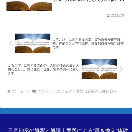
なります
2026.01.05
よろこび、に関する文面⑤ 霊的自分が正守護
神、神的自分が本守護神、幽界的自分が副守護神
です
よろこび、に関する文面⑦ 人間の使命の最も大
切なことは、共に住む、現界、霊界の調和にあり
ます
ホーム
マンデラ・エフェクト文面（2025年6月24日～
日月神示の解釈と解読｜実践による“書き換え”体験