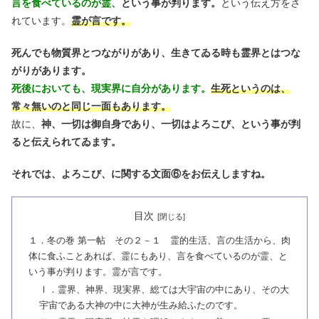
言を食べているのが霊、
という事が判ります。
という伝え方をさ
れています。
霊が言です。
死んでも物質界とつながりがあり、生きてゐる時も霊界とはつな
がりがあります。
死後においても、現実界に自分があります。
生死というのは、
常々無いのと同じ一面もあります。
故に、
神、一切は御自身であり、一切はよろこび、という事が判
ると伝えられてゐます。
それでは、よろこび、に関する文面⑥をお伝えしますね。
目次
１．冬の巻 第一帖 その２－１ 霊的生活、言の生活から、肉
体に食ふことあれば、霊にもあり、言を食べているのが霊、と
いう事が判ります。霊が言です。
Ⅰ．霊界、神界、現実界、総ては大宇宙の中にあり、その大
宇宙である大神の中に大神が生み給ふたのです。