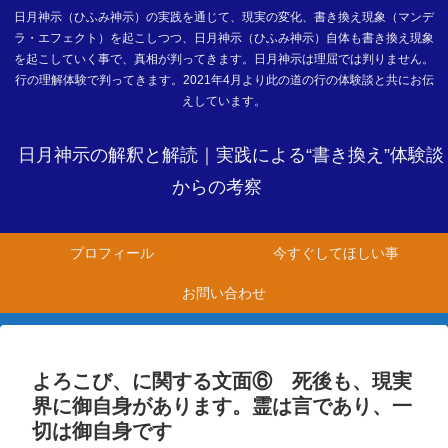
日月神示（ひふみ神示）の実践を通じて、現実の変化、書き換え現象（マンデ
ラ・エフェクト）を起こしつつ、日月神示（ひふみ神示）自体も書き換え現象
を起こしていく事で、真相が判ってきます。日月神示は理屈では判りません。
行の理解体験で判ってきます。2021年4月より此の道の行の体験談と共にお伝
えしています。
日月神示の解釈と解読｜実践による“書き換え”体験談
からの考察
プロフィール
今すぐしてほしい事
お問い合わせ
よろこび、に関する文面⑥ 死後も、現実
界に御自身があります。霊は言であり、一
切は御自身です