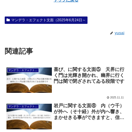
マンデラ・エフェクト文面（2025年6月24日～
yusai
関連記事
喜び、に関する文面⑤ 天界に行
マンデラ・エフェクト文面（2025年6月24日～
く門は光輝き開かれ、幽界に行く
門は闇で閉ざされてゐる段階です
2025.11.11
岩戸に関する文面⑧ 内（ウ千）
マンデラ・エフェクト文面（2025年6月24日～
が外へ（そ十経）外が内へ響き、
まかせきる事ができますと、信仰
の真の道ひらけます