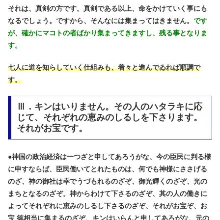
それは、真剣の方です。真剣である以上、命をかけていく事にも
なるでしょう。ですから、そんなには集まってはきません。
です
が、確かにマコトの者ばかり集まってきますし、残る事となりま
す。
七人に道を知らしていく仕組みも、着々と進んでゐれば順調で
す。
Ⅲ．キンはいりません。その人のハタラキに応
じて、それぞれの恵みのしるしを下さります。
それがお宝です。
●
神国の政治経済は一つざと申してあろうがな、今の臣民に判る様
に申すならば、臣民働いてとれたものは、何でも神様にささげる
のざ、神の御社は幸でうづもれるのざぞ、御光輝くのざぞ、光の
まちとなるのざぞ。神からわけて下さるのざぞ、其の人の働きに
よってそれぞれに恵みのしるし下さるのざぞ、それがお宝ぞ、お
宝 徳相当に集まるのざぞ、キンはいらんと申してあろがな、元の