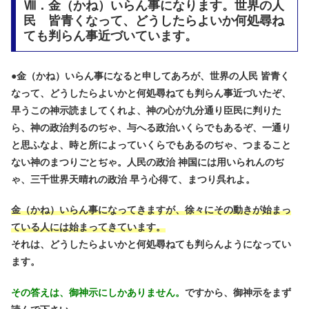
Ⅷ．金（かね）いらん事になります。世界の人
民 皆青くなって、どうしたらよいか何処尋ね
ても判らん事近づいています。
●
金（かね）いらん事になると申してあろが、世界の人民 皆青く
なって、どうしたらよいかと何処尋ねても判らん事近づいたぞ、
早うこの神示読ましてくれよ、神の心が九分通り臣民に判りた
ら、神の政治判るのぢゃ、与へる政治いくらでもあるぞ、一通り
と思ふなよ、時と所によっていくらでもあるのぢゃ、つまること
ない神のまつりごとぢゃ。人民の政治 神国には用いられんのぢ
ゃ、三千世界天晴れの政治 早う心得て、まつり呉れよ。
金（かね）いらん事になってきますが、徐々にその動きが始まっ
ている人には始まってきています。
それは、どうしたらよいかと何処尋ねても判らんようになってい
ます。
その答えは、御神示にしかありません。
ですから、御神示をまず