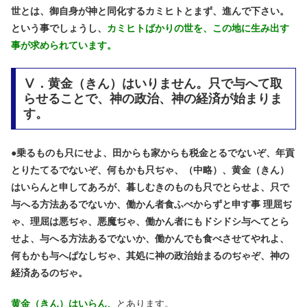
世とは、御自身が神と同化するカミヒトとまず、進んで下さい。
という事でしょうし、
カミヒトばかりの世を、この地に生み出す
事が求められています。
Ⅴ．黄金（きん）はいりません。只で与へて取
らせることで、神の政治、神の経済が始まりま
す。
●
乗るものも只にせよ、田からも家からも税金とるでないぞ、年貢
とりたてるでないぞ、何もかも只ぢゃ、（中略）、黄金（きん）
はいらんと申してあろが、暮しむきのものも只でとらせよ、只で
与へる方法あるでないか、働かん者食ふべからずと申す事 理屈ぢ
ゃ、理屈は悪ぢゃ、悪魔ぢゃ、働かん者にもドシドシ与へてとら
せよ、与へる方法あるでないか、働かんでも食べさせてやれよ、
何もかも与へぱなしぢゃ、其処に神の政治始まるのぢゃぞ、神の
経済あるのぢゃ。
黄金（きん）はいらん、
とあります。