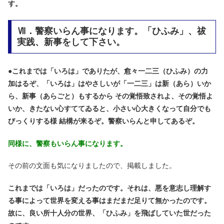
す。
Ⅶ．警察いらん事になります。「ひふみ」、祓
実践、新事をして下さい。
●
これまでは「いろは」でありたが、愈々一二三（ひふみ）の力
加はるぞ、「いろは」はやさしいが「一二三」は新（あら）いか
ら、新事（あらごと）もするから その覚悟致されよ、その覚悟よ
いか、きたない心すててゐると、小さい心大きくなって自分でも
びっくりする様 結構が来るぞ。警察いらんと申してあるぞ。
同様に、警察もいらん事になります。
その前の文面も気になりましたので、掲載しました。
これまでは「いろは」だったのです。それは、悪を意志し理解す
る事によって世界を変える事は
まだまだ足りて無かったのです。
故に、良い所十人分の世界、「ひふみ」を飛ばしていた世だった