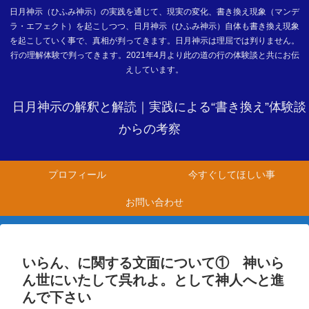
日月神示（ひふみ神示）の実践を通じて、現実の変化、書き換え現象（マンデ
ラ・エフェクト）を起こしつつ、日月神示（ひふみ神示）自体も書き換え現象
を起こしていく事で、真相が判ってきます。日月神示は理屈では判りません。
行の理解体験で判ってきます。2021年4月より此の道の行の体験談と共にお伝
えしています。
日月神示の解釈と解読｜実践による“書き換え”体験談
からの考察
プロフィール
今すぐしてほしい事
お問い合わせ
いらん、に関する文面について① 神いら
ん世にいたして呉れよ。として神人へと進
んで下さい