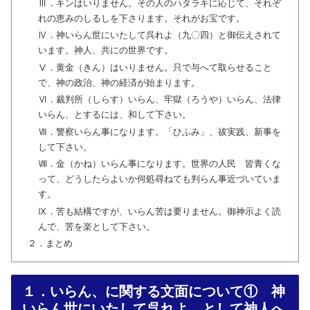
Ⅲ．キンはいりません。その人のハタラキに応じて、それぞ
れの恵みのしるしを下さります。それがお宝です。
Ⅳ．神いらん世にいたして呉れよ（九〇四）と御伝えされて
います。神人、共にの世界です。
Ⅴ．黄金（きん）はいりません。只で与へて取らせること
で、神の政治、神の経済が始まります。
Ⅵ．裁判所（しらす）いらん、牢獄（ろうや）いらん、法律
いらん、とするには、和して下さい。
Ⅶ．警察いらん事になります。「ひふみ」、祓実践、新事を
して下さい。
Ⅷ．金（かね）いらん事になります。世界の人民 皆青くな
って、どうしたらよいか何処尋ねても判らん事近づいていま
す。
Ⅸ．苦も結構ですが、いらん苦は要りません。御神示よく読
んで、苦を楽として下さい。
２．まとめ
１．いらん、に関する文面について① 神
いらん世にいたして呉れよ。として神人へ