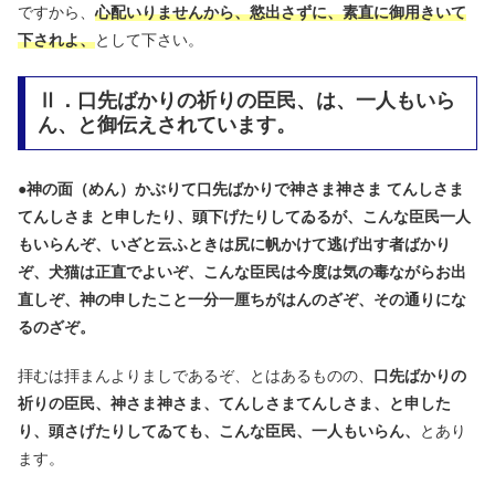
ですから、
心配いりませんから、慾出さずに、素直に御用きいて
下されよ、
として下さい。
Ⅱ．口先ばかりの祈りの臣民、は、一人もいら
ん、と御伝えされています。
●
神の面（めん）かぶりて口先ばかりで神さま神さま てんしさま
てんしさま と申したり、頭下げたりしてゐるが、こんな臣民一人
もいらんぞ、いざと云ふときは尻に帆かけて逃げ出す者ばかり
ぞ、犬猫は正直でよいぞ、こんな臣民は今度は気の毒ながらお出
直しぞ、神の申したこと一分一厘ちがはんのざぞ、その通りにな
るのざぞ。
拝むは拝まんよりましであるぞ、とはあるものの、
口先ばかりの
祈りの臣民、神さま神さま、てんしさまてんしさま、と申した
り、頭さげたりしてゐても、こんな臣民、一人もいらん、
とあり
ます。