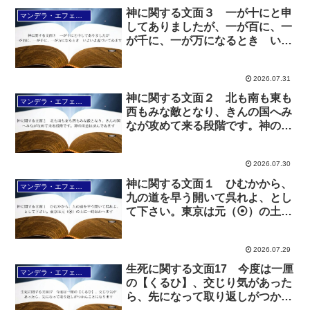
神に関する文面３ 一が十にと申
マンデラ・エフェクト文面（2025年6月24日～
してありましたが、一が百に、一
が千に、一が万になるとき いよ
いよ近づいてゐます
2026.07.31
神に関する文面２ 北も南も東も
マンデラ・エフェクト文面（2025年6月24日～
西もみな敵となり、きんの国へみ
なが攻めて来る段階です。神の用
意は済んでゐます
2026.07.30
神に関する文面１ ひむかから、
マンデラ・エフェクト文面（2025年6月24日～
九の道を早う開いて呉れよ、とし
て下さい。東京は元（⦿）の土に
一時はかへます
2026.07.29
生死に関する文面17 今度は一厘
マンデラ・エフェクト文面（2025年6月24日～
の【くるひ】、交じり気があった
ら、先になって取り返しがつかん