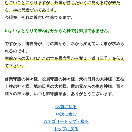
むごいことになりますが、外国が勝ちたやうに見える時が来た
ら、神の代近づいてゐます。
今現在、それに近付いて来てゐます。
いよいよとなりて来ねば分からん様では御用できません。
ですから、御自身が、キの国から、ネから変えていく事が求めら
れるのです。
生前からの囚われたこの世を思念界から変え、道（三千）を伝え
て下さい。
修業守護の神々様、役員守護の神々様、天の日月の大神様、五柱
十柱の神々様、地の日月の大神様、世の元からの生き神様、百々
諸々の神々様、いつも御守護頂き、ありがとうございます。
<<前に戻る
>>次に進む
カテゴリートップへ戻る
トップに戻る