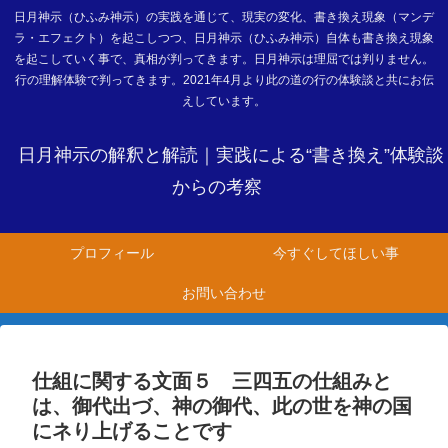
日月神示（ひふみ神示）の実践を通じて、現実の変化、書き換え現象（マンデ
ラ・エフェクト）を起こしつつ、日月神示（ひふみ神示）自体も書き換え現象
を起こしていく事で、真相が判ってきます。日月神示は理屈では判りません。
行の理解体験で判ってきます。2021年4月より此の道の行の体験談と共にお伝
えしています。
日月神示の解釈と解読｜実践による“書き換え”体験談
からの考察
プロフィール
今すぐしてほしい事
お問い合わせ
仕組に関する文面５ 三四五の仕組みと
は、御代出づ、神の御代、此の世を神の国
にネり上げることです