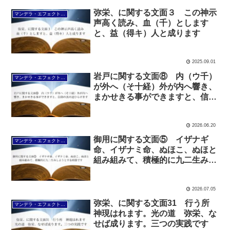
弥栄、に関する文面３ この神示
マンデラ・エフェクト文面（2025年6月24日～
声高く読み、血（千）とします
と、益（得キ）人と成ります
2025.09.01
岩戸に関する文面⑧ 内（ウ千）
マンデラ・エフェクト文面（2025年6月24日～
が外へ（そ十経）外が内へ響き、
まかせきる事ができますと、信仰
の真の道ひらけます
2026.06.20
御用に関する文面⑤ イザナギ
マンデラ・エフェクト文面（2025年6月24日～
命、イザナミ命、ぬほこ、ぬほと
組み組みて、積極的に九二生みし
ようとする時節です
2026.07.05
弥栄、に関する文面31 行う所
マンデラ・エフェクト文面（2025年6月24日～
神現はれます。光の道 弥栄、な
せば成ります。三つの実践です