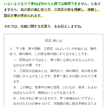
いよいよとなりて来ねば分からん様では御用できません。
とあり
ますから、
此の世の進む在り方、三四五の世を理解し、体験し、
型出す事が求められます。
それでは、仕組に関する文面５、をお伝えしますね。
目次
１．下つ巻 第十四帖 三四五（みよいづ）の仕組とは、御代
出づ、神の御代、この世を神の国にネり上げることです。
Ⅰ．臣民ばかりではなく、神々様にも知らせなならんから、
なかなか大層、です。
Ⅱ．三四五の仕組みとは、御代出づ、神の御代、此の世を神
の国にネり上げることです。世界一度にキの国にかかりて来
ます。
Ⅲ．この神は、世界中の神と臣民、けだもの、草木、かまわ
ねばならんので、御役はいくらでもあります。
Ⅳ．それぞれに神つけますので、早う身魂みがいて下さい。
みがけただけの神をつけて、天晴後の世に残る手柄を立てさ