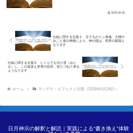
2025.09.29
仕組に関する文面４ 五十九のイシ身魂、大神の
みこと達の神徳により、神の国は、世界の親国と
なります
仕組に関する文面６ いくらでも分け霊（みた
ま）し、この道栄え世界の臣民、皆たづねて来る
ようなります
ホーム
マンデラ・エフェクト文面（2025年6月24日～
日月神示の解釈と解読｜実践による“書き換え”体験