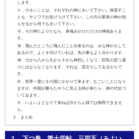
します。
Ⅴ．小さいことは、それぞれの神にきいて下さい。病直すこ
とも、サニワでお告げうけて下さい。この方の家来の神が知
らせるから何でもきいて下さい。
Ⅵ．その神たよりたなら、身魂みがけただけの神徳ありま
す。
Ⅶ．飛んだところに飛んだこと出来るのは、みな神がさして
あるので、よくキ付けていれば、先の事もよく分かります。
Ⅷ．七から八から九から十から神烈しくなり、臣民の思う通
りにはならなくなります。それは、逆立ちしてゐるからで
す。
Ⅸ．世界一度にキの国にかかりて来ます。むごいことになり
ますが、外国が勝ちたやうに見える時が来たら、神の代近づ
いてゐます。
Ⅹ．いよいよとなりて来ねば分からん様では御用できませ
ん。
２．まとめ
１．下つ巻 第十四帖 三四五（みよい