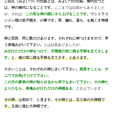
三四五（みよいづ）の仕組とは、みよいづの仕組、御代出づと
は、神の御代になることです。
ここまでは以前からありました
が、それは、
この世を神の国にネり上げることです。
ウシトラコ
ンジン様の岩戸開き、の事です。
罪、穢れ、過ち、を無くす神様
です。
神と臣民 同じ数だけあります。それぞれに神つけますので、早
う身魂みがいて下さい。
とは以前ありましたが、
みがけただけの神をつけて、天晴後の世に残る手柄を立てさしま
す。
と、後の世に残る手柄を立てさす、とあります。
小さいことは、それぞれの神にきいて下さい。
病直すことも、サ
ニワでお告げうけて下さい。
この方の家来の神が知らせるから何でもきいて下さい。その神た
よりたなら、身魂みがけただけの神徳ある、
と伝えています。
その神、
は初めて、と見ます。
その神とは、五三体の大神様で
す。
立体に進む大神様です。