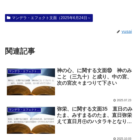
マンデラ・エフェクト文面（2025年6月24日～
yusai
関連記事
神の心、に関する文面⑩ 神のみ
マンデラ・エフェクト文面（2025年6月24日～
こと（三九十）と成り、中の宮、
次の宮次々まつりて下さい
2025.07.23
弥栄、に関する文面35 直日のみ
マンデラ・エフェクト文面（2025年6月24日～
たま、みすまるのたま、直日弥栄
えて直日月㊉のハタラキとなりま
す
2025.10.03