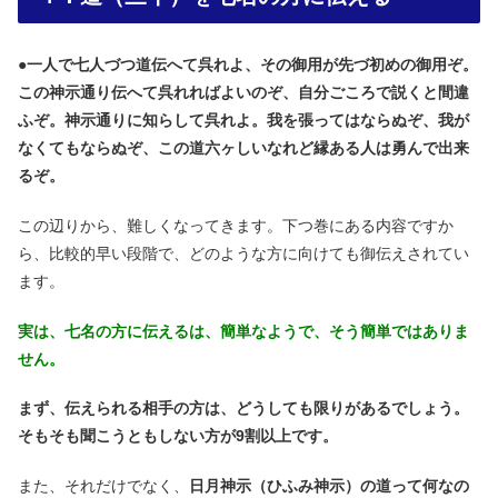
●
一人で七人づつ道伝へて呉れよ、その御用が先づ初めの御用ぞ。
この神示通り伝へて呉れればよいのぞ、自分ごころで説くと間違
ふぞ。神示通りに知らして呉れよ。我を張ってはならぬぞ、我が
なくてもならぬぞ、この道六ヶしいなれど縁ある人は勇んで出来
るぞ。
この辺りから、難しくなってきます。下つ巻にある内容ですか
ら、比較的早い段階で、どのような方に向けても御伝えされてい
ます。
実は、七名の方に伝えるは、簡単なようで、そう簡単ではありま
せん。
まず、伝えられる相手の方は、どうしても限りがあるでしょう。
そもそも聞こうともしない方が9割以上です。
また、それだけでなく、
日月神示（ひふみ神示）の道って何なの