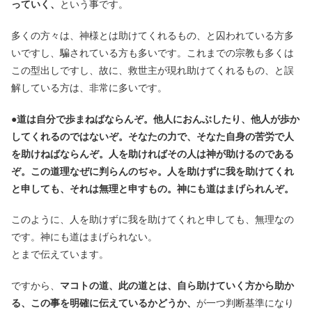
っていく、
という事です。
多くの方々は、神様とは助けてくれるもの、と囚われている方多
いですし、騙されている方も多いです。これまでの宗教も多くは
この型出しですし、故に、救世主が現れ助けてくれるもの、と誤
解している方は、非常に多いです。
●
道は自分で歩まねばならんぞ。他人におんぶしたり、他人が歩か
してくれるのではないぞ。そなたの力で、そなた自身の苦労で人
を助けねばならんぞ。人を助ければその人は神が助けるのである
ぞ。この道理なぜに判らんのぢゃ。人を助けずに我を助けてくれ
と申しても、それは無理と申すもの。神にも道はまげられんぞ。
このように、人を助けずに我を助けてくれと申しても、無理なの
です。神にも道はまげられない。
とまで伝えています。
ですから、
マコトの道、此の道とは、自ら助けていく方から助か
る、この事を明確に伝えているかどうか、
が一つ判断基準になり