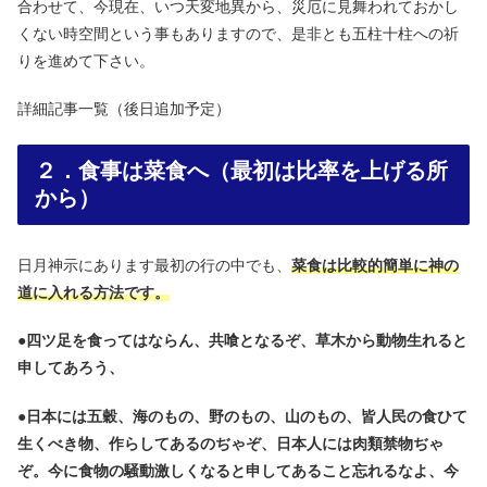
合わせて、今現在、いつ天変地異から、災厄に見舞われておかし
くない時空間という事もありますので、是非とも五柱十柱への祈
りを進めて下さい。
詳細記事一覧（後日追加予定）
２．食事は菜食へ（最初は比率を上げる所
から）
日月神示にあります最初の行の中でも、
菜食は比較的簡単に神の
道に入れる方法です。
●
四ツ足を食ってはならん、共喰となるぞ、草木から動物生れると
申してあろう、
●
日本には五穀、海のもの、野のもの、山のもの、皆人民の食ひて
生くべき物、作らしてあるのぢゃぞ、日本人には肉類禁物ぢゃ
ぞ。今に食物の騒動激しくなると申してあること忘れるなよ、今