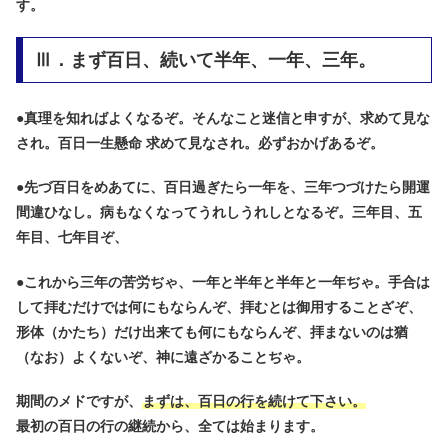
す。
Ⅲ．まず百日、続いて半年、一年、三年。
●
真理を知ればよくなるぞ。そんなこと迷信と申すが、求めて見な
され。百日一生懸命 求めて見なされ。必ずおかげあるぞ。
●
先づ百日をめあてに、百日過ぎたら一年を、三年つづけたら開運
間違ひなし。病もなくなってうれしうれしとなるぞ。三年目、五
年目、七年目ぞ、
●
これから三年の苦労ぢゃ、一年と半年と半年と一年ぢゃ。手合は
して拝むだけでは何にもならんぞ、拝むとは御用することざぞ、
形体（かたち）だけ出来ても何にもならんぞ、拝まないのは猶
（なお）よくないぞ、神に遠ざかることぢゃ。
期間のメドですが、
まずは、百日の行を続けて下さい。
最初の百日の行の継続から、全ては始まります。