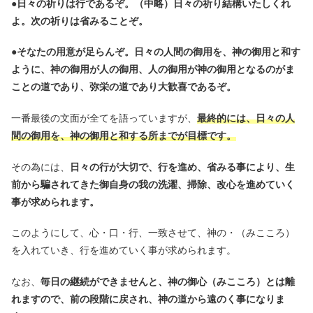
●
日々の祈りは行であるぞ。（中略）日々の祈り結構いたしくれ
よ。次の祈りは省みることぞ。
●
そなたの用意が足らんぞ。日々の人間の御用を、神の御用と和す
ように、神の御用が人の御用、人の御用が神の御用となるのがま
ことの道であり、弥栄の道であり大歓喜であるぞ。
一番最後の文面が全てを語っていますが、
最終的には、日々の人
間の御用を、神の御用と和する所までが目標です。
その為には、
日々の行が大切で、行を進め、省みる事により、生
前から騙されてきた御自身の我の洗濯、掃除、改心を進めていく
事が求められます。
このようにして、心・口・行、一致させて、神の・（みこころ）
を入れていき、行を進めていく事が求められます。
なお、
毎日の継続ができませんと、神の御心（みこころ）とは離
れますので、前の段階に戻され、神の道から遠のく事になりま