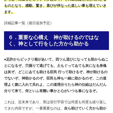
ものとなり、感動、驚き、喜びが伴なった楽しい事も増えていき
ます。
詳細記事一覧（後日追加予定）
６．重要な心構え 神が助けるのではな
く、神として行をした方から助かる
●
足許からビックリ箱があいて、四ツん這ひになっても助からぬこ
とになるぞ、穴掘りて逃げても、土もぐってゐても灰になる身魂
は灰ぞ、どこにゐても助ける臣民 行って助けるぞ、神が助けるの
でないぞ、神助かるのぞ、臣民も神も一緒に助かるのぞ、この道
理よく腹に入れて呉れよ、この道理分りたら神の仕組はだんだん
分りて来て、何といふ有難い事かと心がいつも春になるぞ。
これは、近未来であり、実は並行宇宙では何度も何度も繰り返し
てきた内容ですが、一番重要なのは、
自ら助けていく方から助か