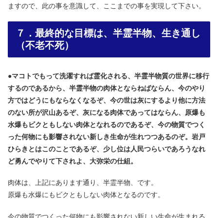
ますので、此の事を意識して、ここまでの事を実現して下さい。
７．最終的な目標は、半霊半物、生き通し
（不老不死）
●
マコトでもって洗濯すれば霊化される、半霊半物質の世界に移行
するのであるから、半霊半物の肉体とならねばならん、今のやり
方ではどうにもならなくなるぞ、今の世は灰にするより他に方法
のない所が沢山あるぞ、灰になる肉体であってはならん、原爆も
水爆もビクともしない肉体となれるのであるぞ、今の物質でつく
った何物にも影響されない新しき生命が生れつつあるのぞ。岩戸
ひらきとはこのことであるぞ、少し位は人民つらいであろうなれ
ど勇んでやりて下されよ、大弥栄の仕組。
肉体は、上記にあります通り、半霊半物、です。
原爆も水爆にもビクともしない肉体となるのです。
今の物質でつくった何物にも影響されない新しい生命が生まれる