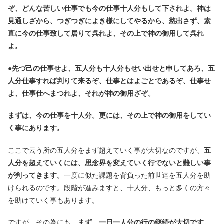
ぞ、どんな苦しい仕事でも今の仕事十人分もして下されよ。神は
見通しざから、つぎつぎによき様にしてやるから、慾出さず、素
直に今の仕事致して居りて呉れよ、その上で神の御用して呉れ
よ。
●
先づ己の仕事せよ、五人分も十人分もせい出せと申してあろ、五
人分仕事すれば判りて来るぞ、仕事とはよごとであるぞ、仕事せ
よ、仕事仕へまつれよ、それが神の御用ざぞ。
まずは、今の仕事を十人分。更には、その上で神の御用をしてい
く事にあります。
ここで云う所の五人分をまず超えていく事が大切なのですが、
五
人分を超えていくには、思念界を変えていく行でないと難しい事
が判ってきます。
一度に似た課題を背負った前世達を五人分を助
けられるのです。段階が進みますと、十人分、もっと多くの方々
を助けていく事もあります。
ですが、その為にも、
まず、一日一人分の行の継続が大切です。