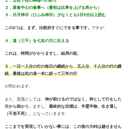
１．五柱十柱の神様への祈り
２．菜食中心の食事へ（最初は比率を上げる所から）
３．日月神示（ひふみ神示）少なくとも1日5分以上読む
この3つは、まず、比較的すぐにできる事です。
ですが、
４．道（三千）を七名の方に伝える
これは、時間がかかりますし、結局の処、
５．一日一人分の行の毎日の継続から、五人分、十人分の行の継
続、最後は此の道一本に絞って三年の行
が問われます。
また、意識としては、
神が助けるのではなく、神として行をした
方から助かり、
ますし、
最終的な目標は、半霊半物、生き通し
（不老不死）、
となっていきます。
ここまでを実現していかない事には、この後の大峠は越せません