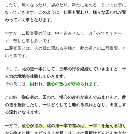
したり、無くなったり、辞めたり、新たに始める、といった事に
なっていきます。
このように、仕事も変わり、様々な囚われが変
わっていく事となります。
ですが、二股膏薬の間は、中々進みせんし、改心ができておら
ず、苦しむ事も多いです。
二股膏薬とは、人の我に関わる基軸と、此の道との二股膏薬、と
いう事です。
そして、
此の道一本にして、三年の行を継続していきますと、千
人力の境地を体験していきます。
その為には、
囚われ、慢心の改心が求められます。
この時、
御自身の、囚われ、慢心の改心が進んでゐませんと、此
の道を挫折したり、一旦どうしても離れる流れとなり、出直しす
る流れとなります。
一方で、
改心が進み、此の道一本で進めば、一年半を超える辺り
から徐々に嬉しきビックリが起こり、その規模はどんどん大きな