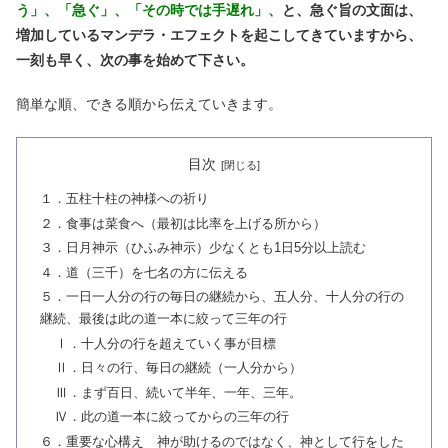
う」、「急ぐ」、「その時では手遅れ」、
と、急ぐ旨の文面は、
増加しているマンデラ・エフェクトを起こしてきていますから、
一刻も早く、次の事を始めて下さい。
簡単な順、できる順から伝えていきます。
目次
１．五柱十柱の神様への祈り
２．食事は菜食へ（最初は比率を上げる所から）
３．日月神示（ひふみ神示）少なくとも1日5分以上読む
４．道（三千）を七名の方に伝える
５．一日一人分の行の毎日の継続から、五人分、十人分の行の
継続、最後は此の道一本に絞って三年の行
Ⅰ．十人分の行を超えていく事が目標
Ⅱ．日々の行、毎日の継続（一人分から）
Ⅲ．まず百日、続いて半年、一年、三年。
Ⅳ．此の道一本に絞ってからの三年の行
６．重要な心構え 神が助けるのではなく、神として行をした