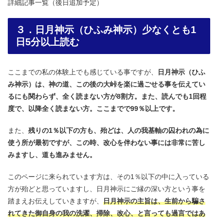
詳細記事一覧（後日追加予定）
３．日月神示（ひふみ神示）少なくとも1
日5分以上読む
ここまでの私の体験上でも感じている事ですが、
日月神示（ひふ
み神示）は、神の道、この後の大峠を楽に過ごせる事を伝えてい
るにも関わらず、全く読まない方が8割方。また、読んでも1回程
度で、以降全く読まない方。ここまでで99％以上です。
また、
残りの1％以下の方も、殆どは、人の我基軸の囚われの為に
使う所が最初ですが、この時、改心を伴わない事には非常に苦し
みますし、道も進みません。
このページに来られています方は、その1％以下の中に入っている
方が殆どと思っていますし、日月神示にご縁の深い方という事を
踏まえお伝えしていきますが、
日月神示の主旨は、生前から騙さ
れてきた御自身の我の洗濯、掃除、改心、と言っても過言ではあ