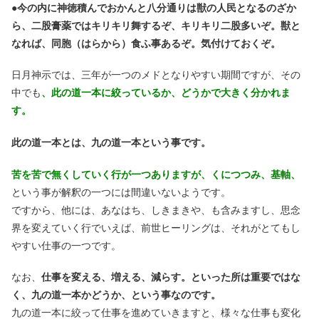
●
今の内に神徳積んでおかんと八分通りは獣の人民となるのざか
ら、二股膏薬ではキリキリ舞するぞ、キリキリ二股多いぞ。獣と
なれば、同胞（はらから）食ふ事あるぞ。気付けておくぞ。
日月神示では、三年が一つのメドとなりやすい期間ですが、その
中でも
、此の道一本に絞っているか、どうかで大きく分かれま
す。
此の道一本とは、九の道一本という事です。
苦を苦で無くしていく行が一つありますが、くにつつみ、基軸、
という事が解釈の一つには間違いないようです。
ですから、他には、あなはち、しきまきや、も含みますし、思念
界を変えていく行でいえば、前世ヒーリングは、それがとてもし
やすい仕事の一つです。
なお、
仕事を変える、増える、減らす。といった所は重要ではな
く、九の道一本かどうか、という事なのです。
九の道一本に絞って仕事を進めていきますと、様々な仕事も変化