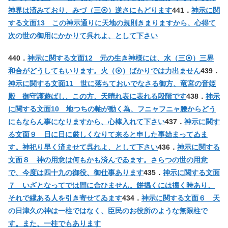
神界は済みており、みづ（三⦿）逆さにもどります
441．
神示に関
する文面13 この神示通りに天地の規則きまりますから、心得て
次の世の御用にかかりて呉れよ、として下さい
440．
神示に関する文面12 元の生き神様には、水（三⦿）三界
和合がどうしてもいります。火（⦿）ばかりでは力出ません
439．
神示に関する文面11 世に落ちておいでなさる御方、竜宮の音姫
殿 御守護遊ばし、この方、天晴れ表に表れる段階です
438．
神示
に関する文面10 地つちの軸が動く為、フニャフニャ腰からどう
にもならん事になりますから、心棒入れて下さい
437．
神示に関す
る文面９ 日に日に厳しくなりて来ると申した事始まってゐま
す。神祀り早く済ませて呉れよ、として下さい
436．
神示に関する
文面８ 神の用意は何もかも済んでゐます。さらつの世の用意
で、今度は四十九の御役、御仕事あります
435．
神示に関する文面
７ いざとなってでは間に合ひません。餅搗くには搗く時あり、
それで縁ある人を引き寄せてゐます
434．
神示に関する文面６ 天
の日津久の神は一柱ではなく、臣民のお役所のような無限柱で
す。また、一柱でもあります