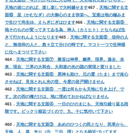
天地の波にのれば、楽し楽しで大峠越せます
467．
天地に関する文
面⑩ 巫（かむなぎ）の大御心のまま弥栄へ、宝座は地の極みま
で生ひて尚生ゆ、えらぎにぎはひます
466．
天地に関する文面⑨
地そのものが変ってきてゐる為、神人（カミヒト）とならねば生
きて行かれんようになります
465．
天地に関する文面⑧ 信仰の人
と、無信仰の人と、愈々立て分けの時です。マコト一つで生神様
に仕へまつりて下さい
464．
天地に関する文面⑦ 教旨は神界、幽界、現界。過去、未
来、現在、三界の大和合、大和楽の光の国の実現と変りました
463．
天地に関する文面⑥ 悪神も助け、元の霊（たま）まで改心
させねば、見当とれん光の世、今度の岩戸開けません
462．
天地に関する文面⑤ 一度は何もかも天地に引き上げ、で
す。次の四の種だけは、地に埋めておかねばなりません
461．
天地に関する文面④ 一日のひのまにも、天地引繰り返る段
階です。ビックリ箱近づくので、九、十に気付いて下さい
460．
天地に関する文面③ あめのひつくの民となり、民草から、
天地、人、草、光り（⦿、三⦿、理）となる時近づいてます