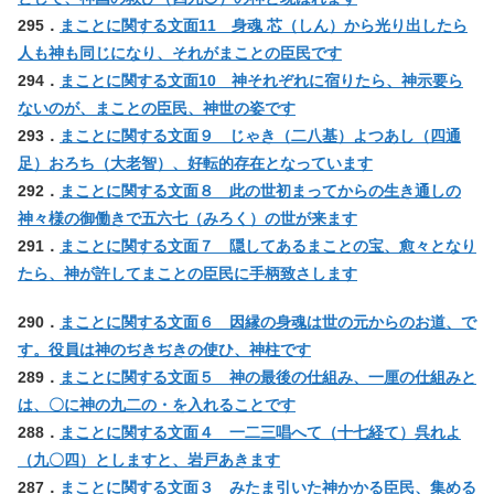
295．
まことに関する文面11 身魂 芯（しん）から光り出したら
人も神も同じになり、それがまことの臣民です
294．
まことに関する文面10 神それぞれに宿りたら、神示要ら
ないのが、まことの臣民、神世の姿です
293．
まことに関する文面９ じゃき（二八基）よつあし（四通
足）おろち（大老智）、好転的存在となっています
292．
まことに関する文面８ 此の世初まってからの生き通しの
神々様の御働きで五六七（みろく）の世が来ます
291．
まことに関する文面７ 隠してあるまことの宝、愈々となり
たら、神が許してまことの臣民に手柄致さします
290．
まことに関する文面６ 因縁の身魂は世の元からのお道、で
す。役員は神のぢきぢきの使ひ、神柱です
289．
まことに関する文面５ 神の最後の仕組み、一厘の仕組みと
は、〇に神の九二の・を入れることです
288．
まことに関する文面４ 一二三唱へて（十七経て）呉れよ
（九〇四）としますと、岩戸あきます
287．
まことに関する文面３ みたま引いた神かかる臣民、集める