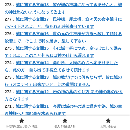
278．
誠に関する文面18 皆が誠の神魂になってきませんと、誠
の神は出ないようになってゐます
277．
誠に関する文面17 氏神様、産土様、愈々天の命令通りに
かかり下されよ、と、待たれん時節参りています
276．
誠に関する文面16 世の元の生神様が力添へ致して頂ける
段階まで、そこまで我を磨き、型して下さい
275．
誠に関する文面15 心に誠一杯につめ、空っぽにして進み
てくれよ、このこと判らねば神の仕組み遅れます
274．
誠に関する文面14 勇む所、人民の心さへ定まりました
ら、此の方 自ら出て手柄立てさせて頂けます
273．
誠に関する文面13 誠の教だけでは何もならず、皆に誠の
行（オコナイ）出来ないと、此の道開けません
272．
誠に関する文面12 ⦿の神の薬のやり方 悪の神の毒のやり
方となります
271．
誠に関する文面11 今度は誠の神の道に返さす為、誠の生
き神様へと進む事が求められます
270．
誠に関する文面10 この十二の巻よく腹に入れておけば何
特定商取引法に基づく表記
個人情報保護方針
お問い合わせ