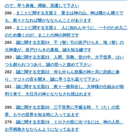
ので、早う身魂、掃除、洗濯して下さい
286．
まことに関する文面２ 富士は神の山、神は噴かん積りで
も、愈々となれば噴かなならんことがあります
285．
まことに関する文面１ 人に知れんやうに、一十のため九二
のため働くのが、まことの神の神民です
284．
誠に関する文面24 千（智）引の岩戸ひらき、地（智）の
大神達が、岩戸ひらきの真相、誠を知る鍵です
283．
誠に関する文面23 人間、宗教、世の中、大千世界、はい
つも創られつつあり、誠の世へと進めて下さい
282．
誠に関する文面22 何も分らん枝葉の神と共に此処に参
り、マコトの言を聞き、誠に早う立ち返りて下さい
281．
誠に関する文面21 愈々一致和合し、大神様の仕組みが相
判り来て、大日月の神となりなされ現はれます
280．
誠に関する文面20 三千世界に手握る時、Ｔ（た）の世
界、も十の世界を知る時に入ってゐます
279．
誠に関する文面19 ミロクの世に出づるには、神の人民、
お手柄致さなならんようになってゐます