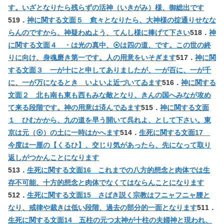
す。いざとなりたら残らずの活神（いきがみ）様、御総出です
519．
神に関する文面５ 愈々となりたら、大神様の掟通りせなな
らんのですから、神疑わぬよう、てんし様に捧げて下さい
518．
神
に関する文面４ ・は光の真中、⦿は四の道、です。この世の終
りに向け、身魂磨き第一です。人の用意をいそぎます
517．
神に関
する文面３ 一が十にと申してありましたが、一が百に、一が千
に、一が万になるとき いよいよ近づいてゐます
516．
神に関する
文面２ 北も南も東も西もみな敵となり、きんの国へみなが攻め
て来る段階です。神の用意は済んでゐます
515．
神に関する文面
１ ひむかから、九の道を早う開いて呉れよ、として下さい。東
京は元（⦿）の土に一時はかへます
514．
生死に関する文面17
今度は一厘の【くるひ】、交じり気があったら、先になって取り
返しがつかんことになります
513．
生死に関する文面16 これまでの八方的想念と肉体では生
存不可能、十方的想念と肉体でなくてはならんことになります
512．
生死に関する文面15 さばき説く宗教はフニャフニャ腰と
なり、戒律や裁きは低い段階、過去の部分的一面となります
511．
生死に関する文面14 五柱の元つ太神が十柱の夫婦神と現われ、