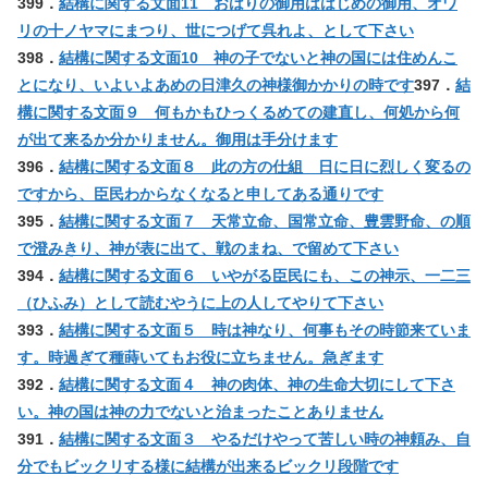
399．
結構に関する文面11 おはりの御用ははじめの御用、オワ
リの十ノヤマにまつり、世につげて呉れよ、として下さい
398．
結構に関する文面10 神の子でないと神の国には住めんこ
とになり、いよいよあめの日津久の神様御かかりの時です
397．
結
構に関する文面９ 何もかもひっくるめての建直し、何処から何
が出て来るか分かりません。御用は手分けます
396．
結構に関する文面８ 此の方の仕組 日に日に烈しく変るの
ですから、臣民わからなくなると申してある通りです
395．
結構に関する文面７ 天常立命、国常立命、豊雲野命、の順
で澄みきり、神が表に出て、戦のまね、で留めて下さい
394．
結構に関する文面６ いやがる臣民にも、この神示、一二三
（ひふみ）として読むやうに上の人してやりて下さい
393．
結構に関する文面５ 時は神なり、何事もその時節来ていま
す。時過ぎて種蒔いてもお役に立ちません。急ぎます
392．
結構に関する文面４ 神の肉体、神の生命大切にして下さ
い。神の国は神の力でないと治まったことありません
391．
結構に関する文面３ やるだけやって苦しい時の神頼み、自
分でもビックリする様に結構が出来るビックリ段階です