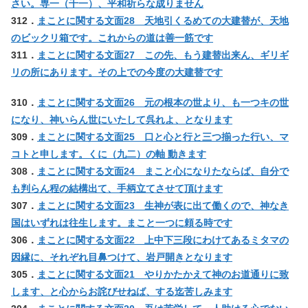
さい。専一（千一）、平和祈らな成りません
312．
まことに関する文面28 天地引くるめての大建替が、天地
のビックリ箱です。これからの道は善一筋です
311．
まことに関する文面27 この先、もう建替出来ん、ギリギ
リの所にあります。その上での今度の大建替です
310．
まことに関する文面26 元の根本の世より、も一つキの世
になり、神いらん世にいたして呉れよ、となります
309．
まことに関する文面25 口と心と行と三つ揃った行い、マ
コトと申します。くに（九二）の軸 動きます
308．
まことに関する文面24 まこと心になりたならば、自分で
も判らん程の結構出て、手柄立てさせて頂けます
307．
まことに関する文面23 生神が表に出て働くので、神なき
国はいずれは往生します。まこと一つに頼る時です
306．
まことに関する文面22 上中下三段にわけてあるミタマの
因縁に、それぞれ目鼻つけて、岩戸開きとなります
305．
まことに関する文面21 やりかたかえて神のお道通りに致
します、と心からお詫びせねば、する迄苦しみます