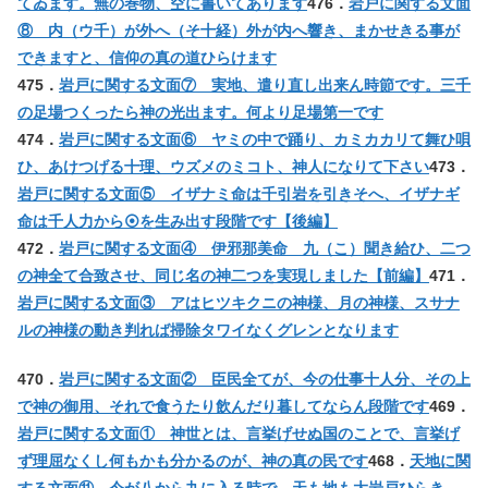
てゐます。無の巻物、空に書いてあります
476．
岩戸に関する文面
⑧ 内（ウ千）が外へ（そ十経）外が内へ響き、まかせきる事が
できますと、信仰の真の道ひらけます
475．
岩戸に関する文面⑦ 実地、遣り直し出来ん時節です。三千
の足場つくったら神の光出ます。何より足場第一です
474．
岩戸に関する文面⑥ ヤミの中で踊り、カミカカリて舞ひ唄
ひ、あけつげる十理、ウズメのミコト、神人になりて下さい
473．
岩戸に関する文面⑤ イザナミ命は千引岩を引きそへ、イザナギ
命は千人力から⦿を生み出す段階です【後編】
472．
岩戸に関する文面④ 伊邪那美命 九（こ）聞き給ひ、二つ
の神全て合致させ、同じ名の神二つを実現しました【前編】
471．
岩戸に関する文面③ アはヒツキクニの神様、月の神様、スサナ
ルの神様の動き判れば掃除タワイなくグレンとなります
470．
岩戸に関する文面② 臣民全てが、今の仕事十人分、その上
で神の御用、それで食うたり飲んだり暮してならん段階です
469．
岩戸に関する文面① 神世とは、言挙げせぬ国のことで、言挙げ
ず理屈なくし何もかも分かるのが、神の真の民です
468．
天地に関
する文面⑪ 今が八から九に入る時で、天も地も大岩戸ひらき、