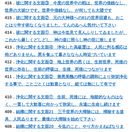
416．
祓に関する文面③ 今度の世界中の戦は、世界の借銭なし、
世界の大祓ひです。世界中借銭なし、が何しても大望です
415．
祓に関する文面② 元の大神様への81の世界回避も、おこ
とはり申す術なくなりました。てんのゐへん気付いて下さい
414．
祓に関する文面① 神は今迄見て見んふりしてゐましたが、
これから厳しくどしどし、神の道に照らし神の世に致します
413．
浄化に関する文面④ 浄化した高級霊は、人民に判る感応は
殆どありません。悪を食ふて暮さなならん時近づいています
412．
浄化に関する文面③ 地上世界の悉くは、生前世界、死後の
世界に存在し、生前の呼吸は、生後、死後につながります
411．
浄化に関する文面② 善悪美醜の呼吸の調和により弥栄浄化
する事で、ことごとくは歓喜となり、総ては無にして有です
410．
浄化に関する文面① 生前、死後には、地獄的なものはな
く、一貫して大歓喜に向かって弥栄し、永遠に生命し続けます
409．
結構に関する文面21 三千世界の大掃除には、掃除する道
具、人民ゐります。最後の大掃除を始めて下さい
408．
結構に関する文面20 今迄のこと、やり方かえねばなりま