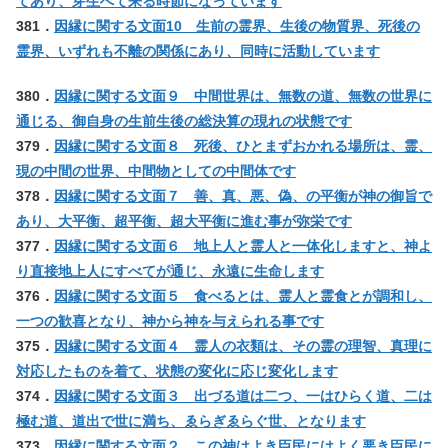
てあり、芽生へて来る時節になっています
381．
因縁に関する文面10 生前の霊界、生後の物質界、死後の
霊界、いずれも不離の関係にあり、同時に活動しています
380．
因縁に関する文面９ 中間世界は、無数の道、無数の世界に
通じる、御自身の生前生後の総決算の現れの状態です
379．
因縁に関する文面８ 死後、ひとまずおかれる場所は、霊、
現の中間の世界、中間物としての中間体です
378．
因縁に関する文面７ 善、真、悪、偽、の平衡が神の御旨で
あり、大平衡、超平衡、超大平衡に進む事が弥栄です
377．
因縁に関する文面６ 地上人と霊人と一体化しますと、神よ
り直接地上人にすべてが通じ、永遠に生命します
376．
因縁に関する文面５ 食べるとは、霊人と霊食とが調和し、
一つの歓喜となり、神から神を与えられる事です
375．
因縁に関する文面４ 霊人の衣類は、その霊の理智、真理に
対応したものを着て、状態の変化に応じ変化します
374．
因縁に関する文面３ 出づる道は二つ、一はひらく道、二は
極む道、道出で世に満ち、ゑらぎゑらぐ世、となります
373．
因縁に関する文面２ この神はよき臣民にはよく悪き臣民に