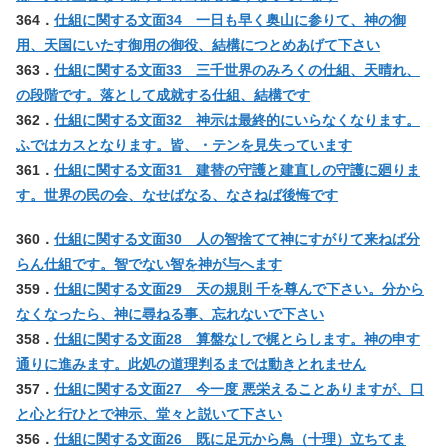
364．
仕組に関する文面34 一日も早く奥山に参りて、神の御
用、天国にいたす御用の御役、結構につとめあげて下さい
363．
仕組に関する文面33 三千世界のみろくの仕組、天晴れ、
の段階です。落として成就する仕組、結構です
362．
仕組に関する文面32 神示は最終的にいらなくなります。
ふではカスとなります。皆、・テンを見失っています
361．
仕組に関する文面31 建替の守護と建直しの守護に廻りま
す。世界の民の会、なせばなる、なさねば後悔です
360．
仕組に関する文面30 人の智捨てて神にすがりて来ねば分
らん仕組です。智でない智を神が与へます
359．
仕組に関する文面29 天の規則 千を尊んで下さい。分から
なくなったら、神に尋ねる事、忘れないで下さい
358．
仕組に関する文面28 算盤なしで梶とらします。神の申す
通りに進みます。此処の道理判るまでは動きとれません
357．
仕組に関する文面27 今一度 悪栄えることありますが、口
と心と行ひとで神示、堂々と説いて下さい
356．
仕組に関する文面26 既に足元から鳥（十理）立ちてま