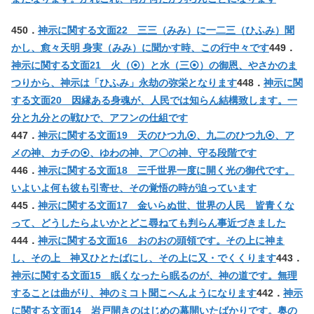
450．
神示に関する文面22 三三（みみ）に一二三（ひふみ）聞
かし、愈々天明 身実（みみ）に聞かす時、この行中々です
449．
神示に関する文面21 火（⦿）と水（三⦿）の御恩、やさかのま
つりから、神示は「ひふみ」永劫の弥栄となります
448．
神示に関
する文面20 因縁ある身魂が、人民では知らん結構致します。一
分と九分との戦ひで、アフンの仕組です
447．
神示に関する文面19 天のひつ九⦿、九二のひつ九⦿、ア
メの神、カチの⦿、ゆわの神、ア〇の神、守る段階です
446．
神示に関する文面18 三千世界一度に開く光の御代です。
いよいよ何も彼も引寄せ、その覚悟の時が迫っています
445．
神示に関する文面17 金いらぬ世、世界の人民 皆青くな
って、どうしたらよいかとどこ尋ねても判らん事近づきました
444．
神示に関する文面16 おのおの頭領です。その上に神ま
し、その上 神又ひとたばにし、その上に又・でくくります
443．
神示に関する文面15 眠くなったら眠るのが、神の道です。無理
することは曲がり、神のミコト聞こへんようになります
442．
神示
に関する文面14 岩戸開きのはじめの幕開いたばかりです。奥の