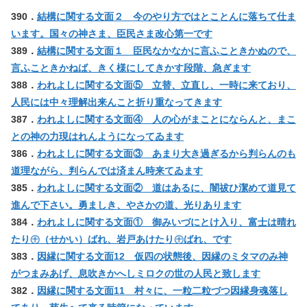
390．
結構に関する文面２ 今のやり方ではとことんに落ちて仕ま
います。国々の神さま、臣民さま改心第一です
389．
結構に関する文面１ 臣民なかなかに言ふこときかぬので、
言ふこときかねば、きく様にしてきかす段階、急ぎます
388．
われよしに関する文面⑤ 立替、立直し、一時に来ており、
人民には中々理解出来んこと折り重なってきます
387．
われよしに関する文面④ 人の心がまことにならんと、まこ
との神の力現はれんようになってゐます
386．
われよしに関する文面③ あまり大き過ぎるから判らんのも
道理ながら、判らんでは済まん時来てゐます
385．
われよしに関する文面② 道はあるに、闇祓ひ潔めて道見て
進んで下さい。勇ましき、やさかの道、光りあります
384．
われよしに関する文面① 御みいづにとけ入り、富士は晴れ
たり㊉（せかい）ばれ、岩戸あけたり㊉ばれ、です
383．
因縁に関する文面12 仮四の状態後、因縁のミタマのみ神
がつまみあげ、息吹きかへしミロクの世の人民と致します
382．
因縁に関する文面11 村々に、一粒二粒づつ因縁身魂落し