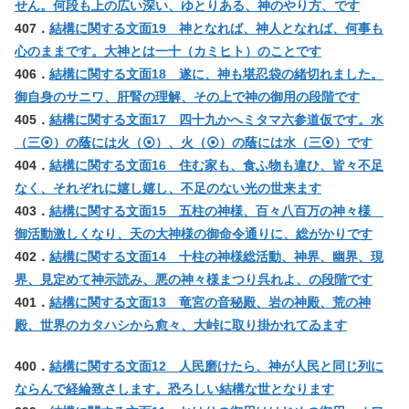
せん。何段も上の広い深い、ゆとりある、神のやり方、です
407．
結構に関する文面19 神となれば、神人となれば、何事も
心のままです。大神とは一十（カミヒト）のことです
406．
結構に関する文面18 遂に、神も堪忍袋の緒切れました。
御自身のサニワ、肝腎の理解、その上で神の御用の段階です
405．
結構に関する文面17 四十九かへミタマ六参道仮です。水
（三⦿）の蔭には火（⦿）、火（⦿）の蔭には水（三⦿）です
404．
結構に関する文面16 住む家も、食ふ物も違ひ、皆々不足
なく、それぞれに嬉し嬉し、不足のない光の世来ます
403．
結構に関する文面15 五柱の神様、百々八百万の神々様
御活動激しくなり、天の大神様の御命令通りに、総がかりです
402．
結構に関する文面14 十柱の神様総活動、神界、幽界、現
界、見定めて神示読み、悪の神々様まつり呉れよ、の段階です
401．
結構に関する文面13 竜宮の音秘殿、岩の神殿、荒の神
殿、世界のカタハシから愈々、大峠に取り掛かれてゐます
400．
結構に関する文面12 人民磨けたら、神が人民と同じ列に
ならんで経綸致さします。恐ろしい結構な世となります