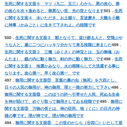
生死に関する文面５ マツ（九二、五三）心から、悪の改心、善
の改心を次々進めると、善悪ない世、光の世となります
501．
生死
に関する文面４ 水いただき、お土握り、言波磨き、大難を小難
に神事（かみごと）に生きて下されよ。の段階です
500．
生死に関する文面３ 獣となりて、這ひ廻る人と、空飛ぶや
うな人と、遂に二つにハッキリ分かりて来る段階に来ました
499．
生死に関する文面２ 三種（みくさ）の神宝とは、玉の御魂（お
んたま）、鏡の内に動く御力、剣の外に動く御力、です
498．
生死
に関する文面１ 地震かみなり、火の雨降らして大洗濯する事に
なります。改心第一、早く改心第一、です
497．
御用に関する文面⑪ 言葉の裏の虫（無死）を六四とし、
日々の人民の御用が、神の御用、理と一致の努力して下さい
496．
御用に関する文面⑩ このほうの許へ引寄せた人民、死ぬる生命
を神が助けて、めぐり取って御用さしてゐる段階です
495．
御用に
関する文面⑨ 万物の長とは、神の臣民、地（くに）の日月の神
様の事です。理が神です。理が神の御用です
494．
御用に関する文面⑧ この世のかしら（⦿四〇）いたして居