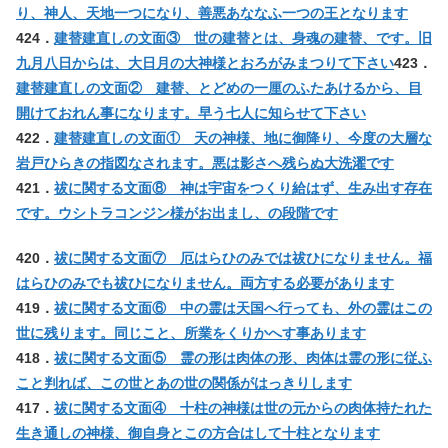
り、神人、天地一つになり、善悪あななふ一つの王となります
424．
建替建直しの文面③ 世の建替とは、身魂の建替、です。旧
九月八日からは、大日月の大神様とおろがみまつりて下さい
423．
建替建直しの文面② 建替、とどめの一厘のふたあけるから、目
開けておれん事になります。早う七人に知らせて下さい
422．
建替建直しの文面① 天の神様、地に御降り、今度の大層な
岩戸ひらきの指図なされます。悪は影さへ残らぬ大洗濯です
421．
祓に関する文面⑧ 神は宇宙をつくり給はず、生み出す存在
です。ウシトラコンジン様がお出まし、の段階です
420．
祓に関する文面⑦ 厄はらひのみでは祓ひになりません。福
はらひのみでも祓ひになりません。両方する必要があります
419．
祓に関する文面⑥ 中の霊は天国へ行っても、外の霊はこの
世に残ります。同じこと、所業をくりかへす事あります
418．
祓に関する文面⑤ 霊の形は肉体の形、肉体は霊の形に従ふ
こと判れば、この世とあの世の関係がはっきりします
417．
祓に関する文面④ 十柱の神様は世の元からの肉体持たれた
生き通しの神様、御自身とこの方合はして十柱となります