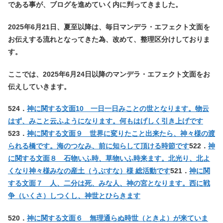
である事が、ブログを進めていく内に判ってきました。
2025年6月21日、夏至以降は、毎日マンデラ・エフェクト文面を
お伝えする流れとなってきた為、改めて、整理区分けしておりま
す。
ここでは、2025年6月24日以降のマンデラ・エフェクト文面をお
伝えしていきます。
524．
神に関する文面10 一日一日みことの世となります。物云
はず、みこと云ふようになります。何もはげしく引き上げです
523．
神に関する文面９ 世界に変りたこと出来たら、神々様の渡
られる橋です。海のつなみ、前に知らして頂ける時節です
522．
神
に関する文面８ 石物いふ時、草物いふ時来ます。北光り、北よ
くなり神々様みなの産土（うぶすな）様 総活動です
521．
神に関
する文面７ 人、二分は死、みな人、神の宮となります。西に戦
争（いくさ）しつくし、神世とひらきます
520．
神に関する文面６ 無理通らぬ時世（ときよ）が来ていま