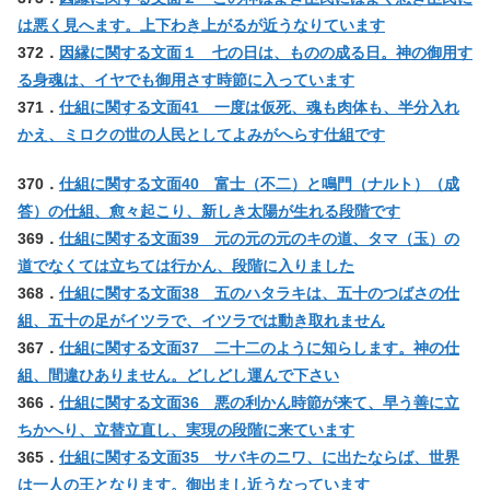
は悪く見へます。上下わき上がるが近うなりています
372．
因縁に関する文面１ 七の日は、ものの成る日。神の御用す
る身魂は、イヤでも御用さす時節に入っています
371．
仕組に関する文面41 一度は仮死、魂も肉体も、半分入れ
かえ、ミロクの世の人民としてよみがへらす仕組です
370．
仕組に関する文面40 富士（不二）と鳴門（ナルト）（成
答）の仕組、愈々起こり、新しき太陽が生れる段階です
369．
仕組に関する文面39 元の元の元のキの道、タマ（玉）の
道でなくては立ちては行かん、段階に入りました
368．
仕組に関する文面38 五のハタラキは、五十のつばさの仕
組、五十の足がイツラで、イツラでは動き取れません
367．
仕組に関する文面37 二十二のように知らします。神の仕
組、間違ひありません。どしどし運んで下さい
366．
仕組に関する文面36 悪の利かん時節が来て、早う善に立
ちかへり、立替立直し、実現の段階に来ています
365．
仕組に関する文面35 サバキのニワ、に出たならば、世界
は一人の王となります。御出まし近うなっています