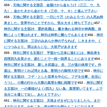
459．
天地に関する文面② 金儲けから金もうけ（三三、ウ、九
九）、金かたきから金かたき（三⦿、十、キ）と進んで下さい
458．
天地に関する文面① 一日に十万（かみよろづ）の人死ぬ時
来ました。世界中のことですから、気を大きく持ちて下さい
457．
神示に関する文面29 霊的良識は、書き換わる神示や神典類、体
験によって養はれます。神示は神界に幾らでもあります
456．
神示
に関する文面28 三⦿のみあらか神の子なれば、しきまきや、く
につつみより、罪はあらじな、大岩戸があきます
455．
神示に関する文面27 平面から立体に進むには、御自身を
四理四九生長させ、産むことで一段一段昇ることにあります
454．
神示に関する文面26 新しき武器は、念、三が道の体得です。外
道は、夜明けくれば消える為、夜明けの御用大切です
453．
神示に
関する文面25 フデ・とした世界を中心に、フデを仕事、生活に
うつし、小乗の行から大乗の真理を掴む段階です
452．
神示に関す
る文面24 一の番頭がよく(四九）ない為、真理背いてます。ふで
当分二を通じて出し、あたえて下さい
451．
神示に関する文面23 天地まぜまぜになりましたら、まだ
まだなります。かれこれ、何が何だか判らんことになります