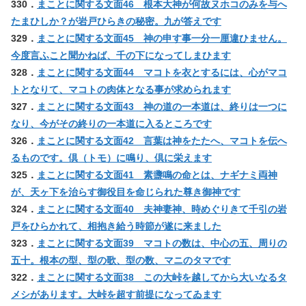
330．
まことに関する文面46 根本大神が何故ヌホコのみを与へ
たまひしか？が岩戸ひらきの秘密。九が答えです
329．
まことに関する文面45 神の申す事一分一厘違ひません。
今度言ふこと聞かねば、千の下になってしまひます
328．
まことに関する文面44 マコトを衣とするには、心がマコ
トとなりて、マコトの肉体となる事が求められます
327．
まことに関する文面43 神の道の一本道は、終りは一つに
なり、今がその終りの一本道に入るところです
326．
まことに関する文面42 言葉は神をたたへ、マコトを伝へ
るものです。倶（トモ）に鳴り、倶に栄えます
325．
まことに関する文面41 素盞鳴の命とは、ナギナミ両神
が、天ヶ下を治らす御役目を命じられた尊き御神です
324．
まことに関する文面40 夫神妻神、時めぐりきて千引の岩
戸をひらかれて、相抱き給う時節が遂に来ました
323．
まことに関する文面39 マコトの数は、中心の五、周りの
五十。根本の型、型の歌、型の数、マニのタマです
322．
まことに関する文面38 この大峠を越してから大いなるタ
メシがあります。大峠を超す前提になってゐます