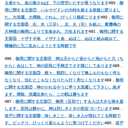
る者から、改心致さねば、下の苦労いたすが長うなります
493．
御
用に関する文面⑦ ハルマゲドンの大峠を超える前提に変りまし
た。大洗濯、大掃除、ぐれん、びっくり箱起こります
492．
御用に
関する文面⑥ 右、水（三⦿）、左、火（⦿）を結ぶ、素盞鳴の
大神様の御用によりて生命あれ、力生まれます
491．
御用に関する
文面⑤ イザナギ命、イザナミ命、ぬほこ、ぬほと組み組みて、
積極的に九二生みしようとする時節です
490．
御用に関する文面④ 神は天からと宙からと地からと力（ち
から）合はして、神の臣民に手柄立てさす様にしてあります
489．
御用に関する文面③ 愈々、戦烈しくなりて喰ふものもなく何も
なくなり、住むとこもなくなりたら行く所なくなります
488．
御用
に関する文面② 神かかれるやうに早う大洗濯して下さい。急ぎ
ます。掃除、洗濯出来たら、この戦は勝ちます
487．
御用に関する文面① 御用（五四ウ）する人は大きな病を直
します。臣民は静かに、神は烈しきときの世近づいています
486．
岩戸に関する文面⑱ 珍しきこと、珍しき人が現れてくる時節で
す。ビックリ、ひっくり返らんように気つけてください
485．
岩戸