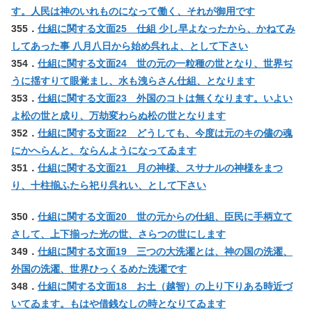
す。人民は神のいれものになって働く、それが御用です
355．
仕組に関する文面25 仕組 少し早よなったから、かねてみ
してあった事 八月八日から始め呉れよ、として下さい
354．
仕組に関する文面24 世の元の一粒種の世となり、世界ぢ
うに揺すりて眼覚まし、水も洩らさん仕組、となります
353．
仕組に関する文面23 外国のコトは無くなります。いよい
よ松の世と成り、万劫変わらぬ松の世となります
352．
仕組に関する文面22 どうしても、今度は元のキの儘の魂
にかへらんと、ならんようになってゐます
351．
仕組に関する文面21 月の神様、スサナルの神様をまつ
り、十柱揃ふたら祀り呉れい、として下さい
350．
仕組に関する文面20 世の元からの仕組、臣民に手柄立て
さして、上下揃った光の世、さらつの世にします
349．
仕組に関する文面19 三つの大洗濯とは、神の国の洗濯、
外国の洗濯、世界ひっくるめた洗濯です
348．
仕組に関する文面18 お土（越智）の上り下りある時近づ
いてゐます。もはや借銭なしの時となりてゐます