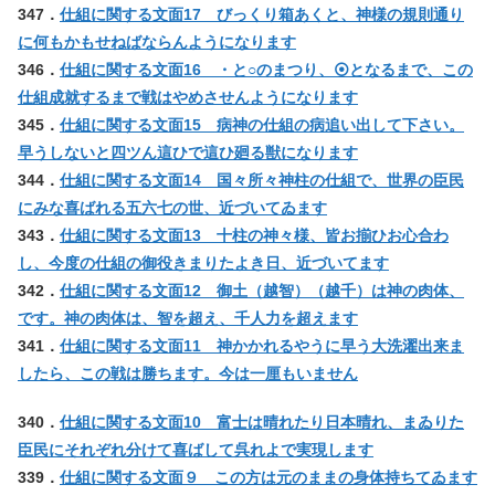
347．
仕組に関する文面17 びっくり箱あくと、神様の規則通り
に何もかもせねばならんようになります
346．
仕組に関する文面16 ・と○のまつり、⦿となるまで、この
仕組成就するまで戦はやめさせんようになります
345．
仕組に関する文面15 病神の仕組の病追い出して下さい。
早うしないと四ツん這ひで這ひ廻る獣になります
344．
仕組に関する文面14 国々所々神柱の仕組で、世界の臣民
にみな喜ばれる五六七の世、近づいてゐます
343．
仕組に関する文面13 十柱の神々様、皆お揃ひお心合わ
し、今度の仕組の御役きまりたよき日、近づいてます
342．
仕組に関する文面12 御土（越智）（越千）は神の肉体、
です。神の肉体は、智を超え、千人力を超えます
341．
仕組に関する文面11 神かかれるやうに早う大洗濯出来ま
したら、この戦は勝ちます。今は一厘もいません
340．
仕組に関する文面10 富士は晴れたり日本晴れ、まゐりた
臣民にそれぞれ分けて喜ばして呉れよで実現します
339．
仕組に関する文面９ この方は元のままの身体持ちてゐます