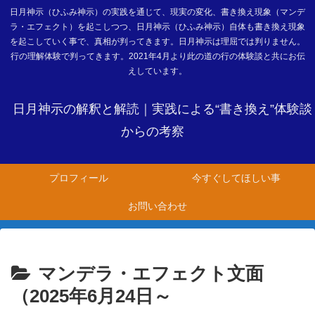
日月神示（ひふみ神示）の実践を通じて、現実の変化、書き換え現象（マンデ
ラ・エフェクト）を起こしつつ、日月神示（ひふみ神示）自体も書き換え現象
を起こしていく事で、真相が判ってきます。日月神示は理屈では判りません。
行の理解体験で判ってきます。2021年4月より此の道の行の体験談と共にお伝
えしています。
日月神示の解釈と解読｜実践による“書き換え”体験談
からの考察
プロフィール
今すぐしてほしい事
お問い合わせ
マンデラ・エフェクト文面
（2025年6月24日～