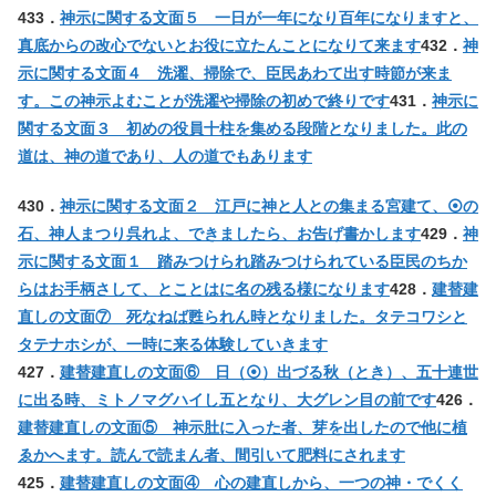
433．
神示に関する文面５ 一日が一年になり百年になりますと、
真底からの改心でないとお役に立たんことになりて来ます
432．
神
示に関する文面４ 洗濯、掃除で、臣民あわて出す時節が来ま
す。この神示よむことが洗濯や掃除の初めで終りです
431．
神示に
関する文面３ 初めの役員十柱を集める段階となりました。此の
道は、神の道であり、人の道でもあります
430．
神示に関する文面２ 江戸に神と人との集まる宮建て、⦿の
石、神人まつり呉れよ、できましたら、お告げ書かします
429．
神
示に関する文面１ 踏みつけられ踏みつけられている臣民のちか
らはお手柄さして、とことはに名の残る様になります
428．
建替建
直しの文面⑦ 死なねば甦られん時となりました。タテコワシと
タテナホシが、一時に来る体験していきます
427．
建替建直しの文面⑥ 日（⦿）出づる秋（とき）、五十連世
に出る時、ミトノマグハイし五となり、大グレン目の前です
426．
建替建直しの文面⑤ 神示肚に入った者、芽を出したので他に植
ゑかへます。読んで読まん者、間引いて肥料にされます
425．
建替建直しの文面④ 心の建直しから、一つの神・でくく