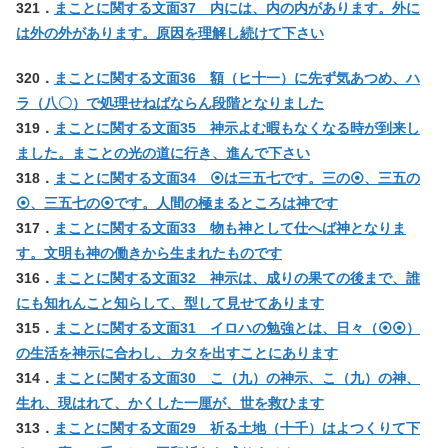
321．
まことに関する文面37 内には、内の内があります。外に
は外の外があります。原因を理解し続けて下さい
320．
まことに関する文面36 額（ヒ十一）に先ず気あつめ、ハ
ラ（八〇）で処理せねばならん段階となりました
319．
まことに関する文面35 神示よむ暇もなくなる時が到来し
ました。まことの光の道に行き、進んで下さい
318．
まことに関する文面34 ⦿は三五七です。三の⦿、三五の
⦿、三五七の⦿です。人間の極まるところは神です
317．
まことに関する文面33 物も神として仕へば神となりま
す。文明も神の働きから生まれたものです
316．
まことに関する文面32 神示は、成りの果ての後まで、誰
にも知れんこと知らして、型して見せてあります
315．
まことに関する文面31 イロハの勉強とは、日々（⦿⦿）
の生活を神示に合わし、カタを出すことにあります
314．
まことに関する文面30 こ（九）の神示、こ（九）の神、
生れ、現はれて、かくした一厘が、世を救ひます
313．
まことに関する文面29 祈る土地（十千）はよつくりて下