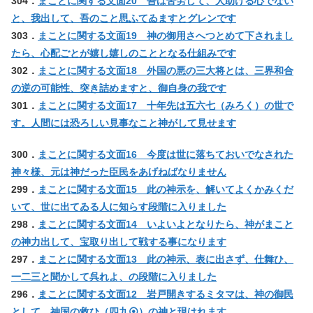
304．
まことに関する文面20 吾は苦労して、人助ける心でない
と、我出して、吾のこと思ふてゐますとグレンです
303．
まことに関する文面19 神の御用さへつとめて下されまし
たら、心配ごとが嬉し嬉しのこととなる仕組みです
302．
まことに関する文面18 外国の悪の三大将とは、三界和合
の逆の可能性、突き詰めますと、御自身の我です
301．
まことに関する文面17 十年先は五六七（みろく）の世で
す。人間には恐ろしい見事なこと神がして見せます
300．
まことに関する文面16 今度は世に落ちておいでなされた
神々様、元は神だった臣民をあげねばなりません
299．
まことに関する文面15 此の神示を、解いてよくかみくだ
いて、世に出てゐる人に知らす段階に入りました
298．
まことに関する文面14 いよいよとなりたら、神がまこと
の神力出して、宝取り出して戦する事になります
297．
まことに関する文面13 此の神示、表に出さず、仕舞ひ、
一二三と聞かして呉れよ、の段階に入りました
296．
まことに関する文面12 岩戸開きするミタマは、神の御民
として、神国の救ひ（四九⦿）の神と現はれます