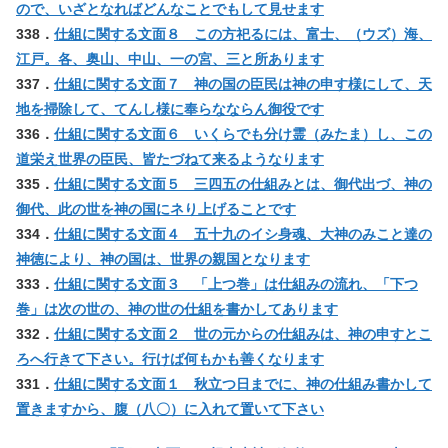
ので、いざとなればどんなことでもして見せます
338．
仕組に関する文面８ この方祀るには、富士、（ウズ）海、
江戸。各、奥山、中山、一の宮、三と所あります
337．
仕組に関する文面７ 神の国の臣民は神の申す様にして、天
地を掃除して、てんし様に奉らなならん御役です
336．
仕組に関する文面６ いくらでも分け霊（みたま）し、この
道栄え世界の臣民、皆たづねて来るようなります
335．
仕組に関する文面５ 三四五の仕組みとは、御代出づ、神の
御代、此の世を神の国にネり上げることです
334．
仕組に関する文面４ 五十九のイシ身魂、大神のみこと達の
神徳により、神の国は、世界の親国となります
333．
仕組に関する文面３ 「上つ巻」は仕組みの流れ、「下つ
巻」は次の世の、神の世の仕組を書かしてあります
332．
仕組に関する文面２ 世の元からの仕組みは、神の申すとこ
ろへ行きて下さい。行けば何もかも善くなります
331．
仕組に関する文面１ 秋立つ日までに、神の仕組み書かして
置きますから、腹（八〇）に入れて置いて下さい