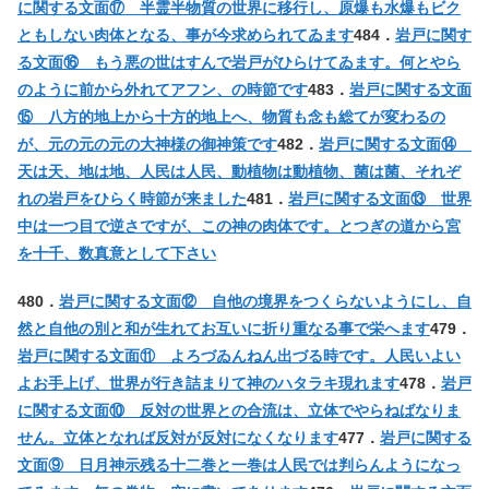
に関する文面⑰ 半霊半物質の世界に移行し、原爆も水爆もビク
ともしない肉体となる、事が今求められてゐます
484．
岩戸に関す
る文面⑯ もう悪の世はすんで岩戸がひらけてゐます。何とやら
のように前から外れてアフン、の時節です
483．
岩戸に関する文面
⑮ 八方的地上から十方的地上へ、物質も念も総てが変わるの
が、元の元の元の大神様の御神策です
482．
岩戸に関する文面⑭
天は天、地は地、人民は人民、動植物は動植物、菌は菌、それぞ
れの岩戸をひらく時節が来ました
481．
岩戸に関する文面⑬ 世界
中は一つ目で逆さですが、この神の肉体です。とつぎの道から宮
を十千、数真意として下さい
480．
岩戸に関する文面⑫ 自他の境界をつくらないようにし、自
然と自他の別と和が生れてお互いに折り重なる事で栄へます
479．
岩戸に関する文面⑪ よろづゐんねん出づる時です。人民いよい
よお手上げ、世界が行き詰まりて神のハタラキ現れます
478．
岩戸
に関する文面⑩ 反対の世界との合流は、立体でやらねばなりま
せん。立体となれば反対が反対になくなります
477．
岩戸に関する
文面⑨ 日月神示残る十二巻と一巻は人民では判らんようになっ