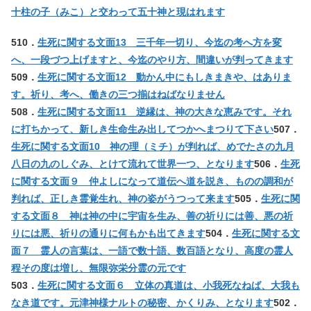
十柱の子（みこ）と交わって五十神と現はれます
510．
生死に関する文面13 三千年一切り、今迄の考へ方を変
へ、一段づつ上げますと、今迄のやり方、間違いが判ってきます
509．
生死に関する文面12 動かん中にもしきまきや、はありま
す。祈り、考へ、働きの三つ揃はねばなりません
508．
生死に関する文面11 逆縁は、神の大きな恵みです。それ
に打ちかって、新しき生命生み出してつかへまつりて下さい
507．
生死に関する文面10 神の理（ミチ）が判れば、めでたさの九月
八日の九のしぐみ、とけて流れて世界一つ、となります
506．
生死
に関する文面９ 仲よしになって道伝へ道を説き、ものの調和が
判れば、正しき霊覚生れ、神の姿がうつって来ます
505．
生死に関
する文面８ 神は神の中に宇宙を生み、善の祈りには善、悪の祈
りには悪、祈りの通りに何もかも出てきます
504．
生死に関する文
面７ 霊人の言葉は、一語で数十語、数百語となり、高度の霊人
程その度は増し、無限弥栄分霊の元です
503．
生死に関する文面６ 立体の真道は、小我死なねば、大我も
なき道です。元津神様ナルトの秘密、かくりみ、となります
502．