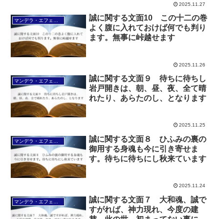
2025.11.27
誠に関する文面10 この十二の巻
マンデラ・エフェクト文面（2025年6月24日～
よく腹に入れておけば何でも判り
ます。無事に峠越せます
2025.11.26
誠に関する文面９ 待ちに待ちし
マンデラ・エフェクト文面（2025年6月24日～
岩戸開きは、朝、昼、夜、全て晴
れたり、あらたのし、となります
2025.11.25
誠に関する文面８ ひふみの裏の
マンデラ・エフェクト文面（2025年6月24日～
御用する身魂も今に引き寄せま
す。待ちに待ちにし秋来ています
2025.11.24
誠に関する文面７ 大和魂、誠で
マンデラ・エフェクト文面（2025年6月24日～
すがれば、神力現れ、今度の建