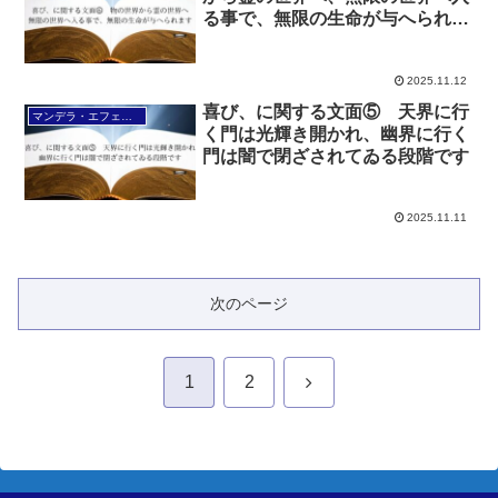
る事で、無限の生命が与へられま
す
2025.11.12
喜び、に関する文面⑤ 天界に行
マンデラ・エフェクト文面（2025年6月24日～
く門は光輝き開かれ、幽界に行く
門は闇で閉ざされてゐる段階です
2025.11.11
次のページ
次
1
2
へ