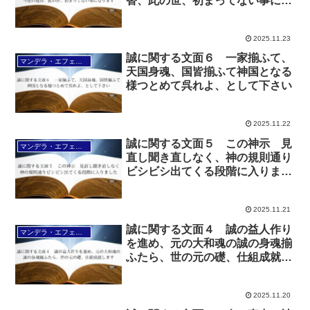
替、此の世、初まってない事にな
ります
2025.11.23
誠に関する文面６ 一家揃ふて、
マンデラ・エフェクト文面（2025年6月24日～
天国身魂、国皆揃ふて神国となる
様つとめて呉れよ、として下さい
2025.11.22
誠に関する文面５ この神示 見
マンデラ・エフェクト文面（2025年6月24日～
直し聞き直しなく、神の規則通り
ビシビシ出てくる段階に入りまし
た
2025.11.21
誠に関する文面４ 誠の益人作り
マンデラ・エフェクト文面（2025年6月24日～
を進め、元の大和魂の誠の身魂揃
ふたら、世の元の礎、仕組成就し
ます
2025.11.20