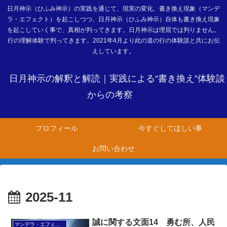
日月神示（ひふみ神示）の実践を通じて、現実の変化、書き換え現象（マンデ
ラ・エフェクト）を起こしつつ、日月神示（ひふみ神示）自体も書き換え現象
を起こしていく事で、真相が判ってきます。日月神示は理屈では判りません。
行の理解体験で判ってきます。2021年4月より此の道の行の体験談と共にお伝
えしています。
日月神示の解釈と解読｜実践による“書き換え”体験談
からの考察
プロフィール
今すぐしてほしい事
お問い合わせ
2025-11
誠に関する文面14 勇む所、人民
マンデラ・エフェクト文面（2025年6月24日～