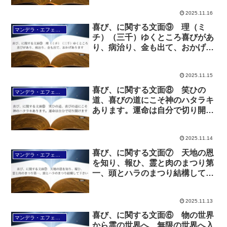
2025.11.16
喜び、に関する文面⑨ 理（ミ
マンデラ・エフェクト文面（2025年6月24日～
チ）（三千）ゆくところ喜びがあ
り、病治り、金も出て、おかげあ
ります
2025.11.15
喜び、に関する文面⑧ 笑ひの
マンデラ・エフェクト文面（2025年6月24日～
道、喜びの道にこそ神のハタラキ
あります。運命は自分で切り開け
ます
2025.11.14
喜び、に関する文面⑦ 天地の恩
マンデラ・エフェクト文面（2025年6月24日～
を知り、報ひ、霊と肉のまつり第
一、頭とハラのまつり結構して下
さい
2025.11.13
喜び、に関する文面⑥ 物の世界
マンデラ・エフェクト文面（2025年6月24日～
から霊の世界へ、無限の世界へ入