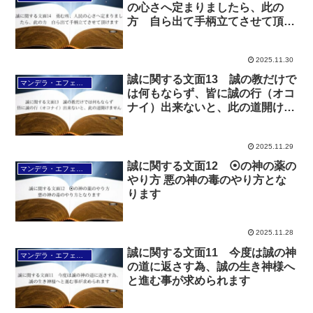
の心さへ定まりましたら、此の
方 自ら出て手柄立てさせて頂け
ます
2025.11.30
誠に関する文面13 誠の教だけで
マンデラ・エフェクト文面（2025年6月24日～
は何もならず、皆に誠の行（オコ
ナイ）出来ないと、此の道開けま
せん
2025.11.29
誠に関する文面12 ⦿の神の薬の
マンデラ・エフェクト文面（2025年6月24日～
やり方 悪の神の毒のやり方とな
ります
2025.11.28
誠に関する文面11 今度は誠の神
マンデラ・エフェクト文面（2025年6月24日～
の道に返さす為、誠の生き神様へ
と進む事が求められます