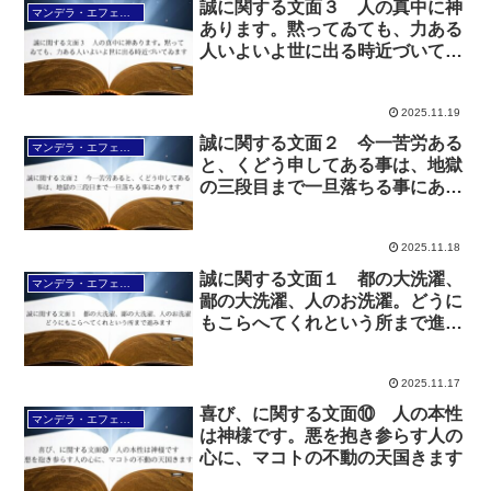
誠に関する文面３ 人の真中に神
マンデラ・エフェクト文面（2025年6月24日～
あります。黙ってゐても、力ある
人いよいよ世に出る時近づいてゐ
ます
2025.11.19
誠に関する文面２ 今一苦労ある
マンデラ・エフェクト文面（2025年6月24日～
と、くどう申してある事は、地獄
の三段目まで一旦落ちる事にあり
ます
2025.11.18
誠に関する文面１ 都の大洗濯、
マンデラ・エフェクト文面（2025年6月24日～
鄙の大洗濯、人のお洗濯。どうに
もこらへてくれという所まで進み
ます
2025.11.17
喜び、に関する文面⑩ 人の本性
マンデラ・エフェクト文面（2025年6月24日～
は神様です。悪を抱き参らす人の
心に、マコトの不動の天国きます