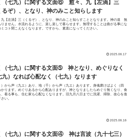
く（七九）に関する文面⑥ 愈々、九【左渦】三
くるぞ）、となり、神のみこと知らします
、九【左渦】三（くるぞ）、となり、神のみこと知らすこととなります。神の道 無
ありません。水流れるように、楽し楽しで暮らせます。無理することは曲がる事にな
のミコト聞こえなくなります。ですから、素直になってください。
2025.06.17
く（七九）に関する文面➄ 神となり、めぐりなく
七九）なれば心配なく（七九）なります
・）から声（九エ）あり、地（千）から声（九エ）あります。身魂磨けばよく（四
わかります。めぐりあるから心配ありますが、神となりましたらめぐり無くなり、食
も、着る事も、住む家も心配なくなります。旧九月八日までに洗濯、掃除、改心を進
下さい。
2025.06.16
く（七九）に関する文面④ 神は言波（九十七三）