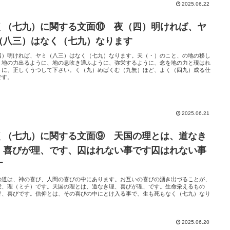
2025.06.22
く（七九）に関する文面⑩ 夜（四）明ければ、ヤ
（八三）はなく（七九）なります
四）明ければ、ヤミ（八三）はなく（七九）なります。天（・）のこと、の地の移し
、地の力出るように、地の息吹き通ふように、弥栄するように、念を地の力と現はれ
うに、正しくうつして下さい。く（九）めばくむ（九無）ほど、よく（四九）成る仕
です。
2025.06.21
く（七九）に関する文面⑨ 天国の理とは、道なき
、喜びが理、です、囚はれない事です囚はれない事
す
の道は、神の喜び、人間の喜びの中にあります。お互いの喜びの湧き出づることが、
愛、理（ミチ）です。天国の理とは、道なき理、喜びが理、です。生命栄えるもの
皆、喜びです。信仰とは、その喜びの中にとけ入る事で、生も死もなく（七九）なり
。
2025.06.20