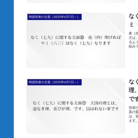
な
時節到来の文面（2025年4月7日～）
ミ
夜（
方は
るよ
組み
な
時節到来の文面（2025年4月7日～）
理
で
弥栄
真の
は、
ます