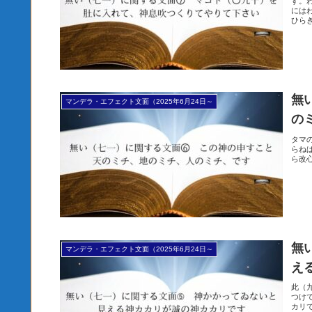
す。
には
ひら
無
マンデラ・エフェクト文面（2025年6月24日～
の
タマ
らね
ら改
無
マンデラ・エフェクト文面（2025年6月24日～
え
此（
つけ
カリ