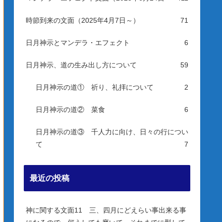
時節到来の文面（2025年4月7日～）
71
日月神示とマンデラ・エフェクト
6
日月神示、道の生み出し方について
59
日月神示の道① 祈り、礼拝について
2
日月神示の道② 菜食
6
日月神示の道③ 千人力に向け、日々の行につい
て
7
最近の投稿
神に関する文面11 三、四月にどえらい事出来る事