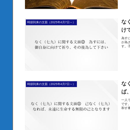
な
時節到来の文面（2025年4月7日～）
け
為す
が為
す。
な
時節到来の文面（2025年4月7日～）
ば
一人
です
和す