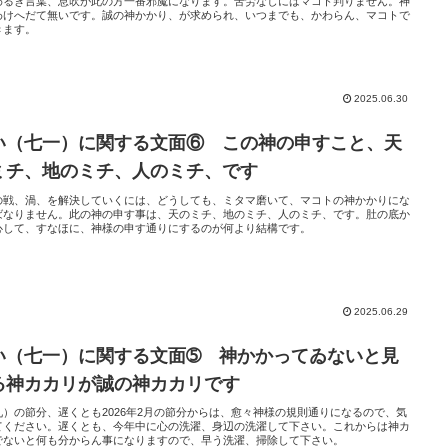
わるき言葉、息吹が此の方一番邪魔になります。苦労なしにはマコト判りません。神
わけへだて無いです。誠の神かかり、が求められ、いつまでも、かわらん、マコトで
きます。
2025.06.30
い（七一）に関する文面⑥ この神の申すこと、天
ミチ、地のミチ、人のミチ、です
の戦、渦、を解決していくには、どうしても、ミタマ磨いて、マコトの神かかりにな
ばなりません。此の神の申す事は、天のミチ、地のミチ、人のミチ、です。肚の底か
心して、すなほに、神様の申す通りにするのが何より結構です。
2025.06.29
い（七一）に関する文面➄ 神かかってゐないと見
る神カカリが誠の神カカリです
九）の節分、遅くとも2026年2月の節分からは、愈々神様の規則通りになるので、気
てください。遅くとも、今年中に心の洗濯、身辺の洗濯して下さい。これからは神カ
でないと何も分からん事になりますので、早う洗濯、掃除して下さい。