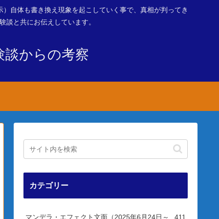
示）自体も書き換え現象を起こしていく事で、真相が判ってき
体験談と共にお伝えしています。
験談からの考察
カテゴリー
マンデラ・エフェクト文面（2025年6月24日～
411