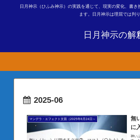
日月神示（ひふみ神示）の実践を通じて、現実の変化、書き
ます。日月神示は理屈では判り
日月神示の解
2025-06
無
マンデラ・エフェクト文面（2025年6月24日～
に
神い