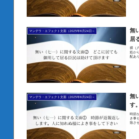
無
マンデラ・エフェクト文面（2025年6月24日～
居
裸（
処か
配あ
無
マンデラ・エフェクト文面（2025年6月24日～
す
時節
き事
致さ