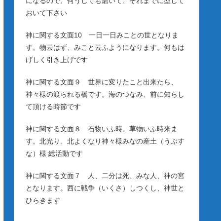
になるので、何うしても磨いて、それまでに型して
おいて下さい
神に関する文面10 一日一日みことの世となりま
す。物云はず、みこと云ふようになります。何もは
げしく引き上げです
神に関する文面９ 世界に変りたこと出来たら、
神々様の渡られる橋です。海のつなみ、前に知らし
て頂ける時節です
神に関する文面８ 石物いふ時、草物いふ時来ま
す。北光り、北よくなり神々様みなの産土（うぶす
な）様 総活動です
神に関する文面７ 人、二分は死、みな人、神の宮
となります。西に戦争（いくさ）しつくし、神世と
ひらきます