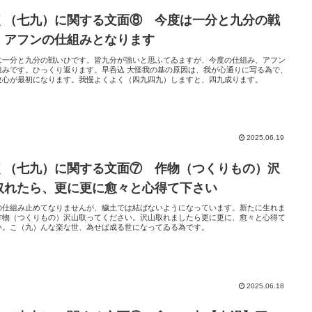
く（七九）に関する文面⑧ 今度は一分と九分の戦
、アフンの仕組みとなります
は一分と九分の戦いひです。皆九分が強いと思ふてゐますが、今度の仕組み、アフン
組みです。ひっくり返ります。早呑込 大怪我の基の原因は、我が心通りに写る為で、
改心が最初になります。我慢よくよく（四九四九）しますと、四九成ります。
2025.06.19
く（七九）に関する文面⑦ 作物（つくりもの）沢
取れたら、更に更に愈々と心得て下さい
の仕組み止めてなりませんが、穢土では結ばないようになっています。新たに生れま
作物（つくりもの）沢山取ってください。沢山取れましたら更に更に、愈々と心得て
い。こ（九）んな楽な世、為せば成る世になってゐる為です。
2025.06.18