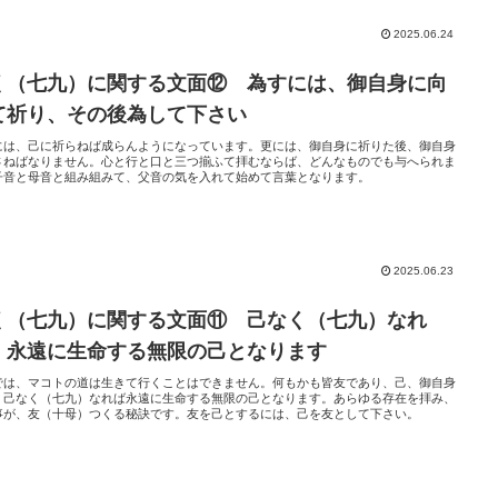
2025.06.24
く（七九）に関する文面⑫ 為すには、御自身に向
て祈り、その後為して下さい
には、己に祈らねば成らんようになっています。更には、御自身に祈りた後、御自身
さねばなりません。心と行と口と三つ揃ふて拝むならば、どんなものでも与へられま
子音と母音と組み組みて、父音の気を入れて始めて言葉となります。
2025.06.23
く（七九）に関する文面⑪ 己なく（七九）なれ
、永遠に生命する無限の己となります
では、マコトの道は生きて行くことはできません。何もかも皆友であり、己、御自身
。己なく（七九）なれば永遠に生命する無限の己となります。あらゆる存在を拝み、
事が、友（十母）つくる秘訣です。友を己とするには、己を友として下さい。