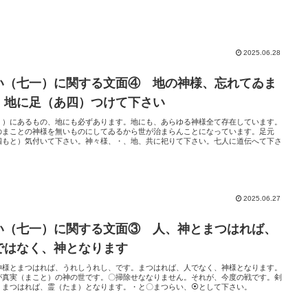
2025.06.28
い（七一）に関する文面④ 地の神様、忘れてゐま
。地に足（あ四）つけて下さい
・）にあるもの、地にも必ずあります。地にも、あらゆる神様全て存在しています。
のまことの神様を無いものにしてゐるから世が治まらんことになっています。足元
四もと）気付いて下さい。神々様、・、地、共に祀りて下さい。七人に道伝へて下さ
2025.06.27
い（七一）に関する文面③ 人、神とまつはれば、
ではなく、神となります
神様とまつはれば、うれしうれし、です。まつはれば、人でなく、神様となります。
が真実（まこと）の神の世です。〇掃除せななりません。それが、今度の戦です。剣
、まつはれば、霊（たま）となります。・と〇まつらい、⦿として下さい。