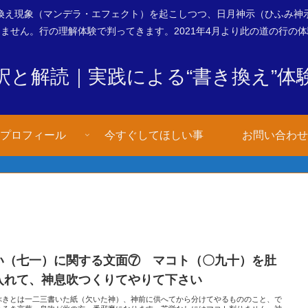
換え現象（マンデラ・エフェクト）を起こしつつ、日月神示（ひふみ神
ません。行の理解体験で判ってきます。2021年4月より此の道の行の
釈と解読｜実践による“書き換え”体
プロフィール
今すぐしてほしい事
お問い合わせ
い（七一）に関する文面⑦ マコト（〇九十）を肚
入れて、神息吹つくりてやりて下さい
ぶきとは一二三書いた紙（欠いた神）、神前に供へてから分けてやるもののこと、で