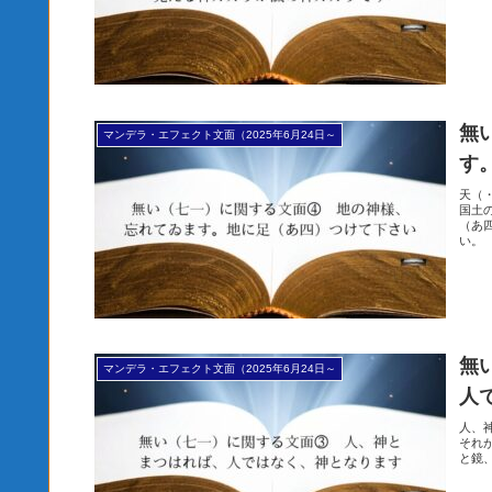
無
マンデラ・エフェクト文面（2025年6月24日～
す
天（
国土
（あ
い。
無
マンデラ・エフェクト文面（2025年6月24日～
人
人、
それ
と鏡