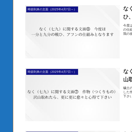
な
時節到来の文面（2025年4月7日～）
ひ
今度
の仕
我の
な
時節到来の文面（2025年4月7日～）
山
穢土
した
下さ