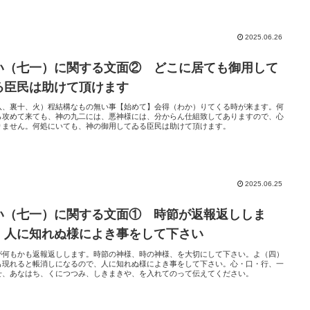
2025.06.26
い（七一）に関する文面② どこに居ても御用して
る臣民は助けて頂けます
八、裏十、火）程結構なもの無い事【始めて】会得（わか）りてくる時が来ます。何
ら攻めて来ても、神の九二には、悪神様には、分からん仕組致してありますので、心
りません。何処にいても、神の御用してゐる臣民は助けて頂けます。
2025.06.25
い（七一）に関する文面① 時節が返報返ししま
。人に知れぬ様によき事をして下さい
が何もかも返報返しします。時節の神様、時の神様、を大切にして下さい。よ（四）
も現れると帳消しになるので、人に知れぬ様によき事をして下さい。心・口・行、一
せ、あなはち、くにつつみ、しきまきや、を入れてのって伝えてください。