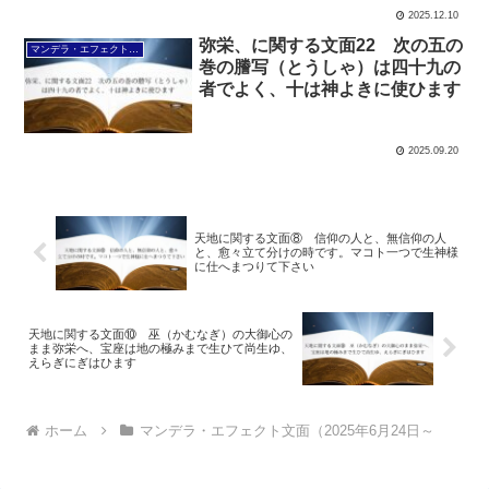
2025.12.10
弥栄、に関する文面22 次の五の
マンデラ・エフェクト文面（2025年6月24日～
巻の謄写（とうしゃ）は四十九の
者でよく、十は神よきに使ひます
2025.09.20
天地に関する文面⑧ 信仰の人と、無信仰の人
と、愈々立て分けの時です。マコト一つで生神様
に仕へまつりて下さい
天地に関する文面⑩ 巫（かむなぎ）の大御心の
まま弥栄へ、宝座は地の極みまで生ひて尚生ゆ、
えらぎにぎはひます
ホーム
マンデラ・エフェクト文面（2025年6月24日～