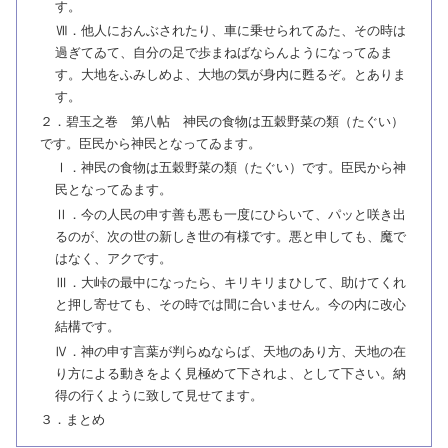
す。
Ⅶ．他人におんぶされたり、車に乗せられてゐた、その時は
過ぎてゐて、自分の足で歩まねばならんようになってゐま
す。大地をふみしめよ、大地の気が身内に甦るぞ。とありま
す。
２．碧玉之巻 第八帖 神民の食物は五穀野菜の類（たぐい）
です。臣民から神民となってゐます。
Ⅰ．神民の食物は五穀野菜の類（たぐい）です。臣民から神
民となってゐます。
Ⅱ．今の人民の申す善も悪も一度にひらいて、パッと咲き出
るのが、次の世の新しき世の有様です。悪と申しても、魔で
はなく、アクです。
Ⅲ．大峠の最中になったら、キリキリまひして、助けてくれ
と押し寄せても、その時では間に合いません。今の内に改心
結構です。
Ⅳ．神の申す言葉が判らぬならば、天地のあり方、天地の在
り方による動きをよく見極めて下されよ、として下さい。納
得の行くように致して見せてます。
３．まとめ