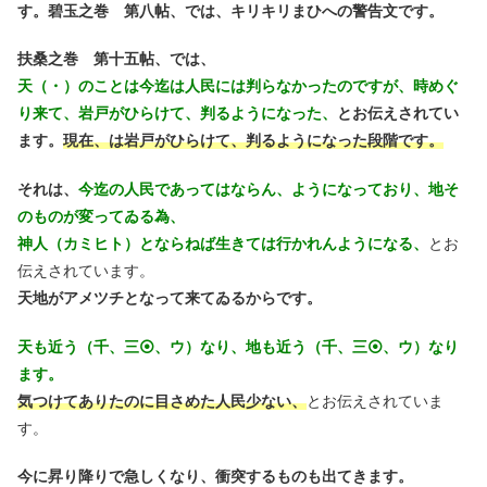
す。碧玉之巻 第八帖、では、キリキリまひへの警告文です。
扶桑之巻 第十五帖、では、
天（・）のことは今迄は人民には判らなかったのですが、時めぐ
り来て、岩戸がひらけて、判るようになった、
とお伝えされてい
ます。
現在、は岩戸がひらけて、判るようになった段階です。
それは、
今迄の人民であってはならん、ようになっており、地そ
のものが変ってゐる為、
神人（カミヒト）とならねば生きては行かれんようになる、
とお
伝えされています。
天地がアメツチとなって来てゐるからです。
天も近う（千、三⦿、ウ）なり、地も近う（千、三⦿、ウ）なり
ます。
気つけてありたのに目さめた人民少ない、
とお伝えされていま
す。
今に昇り降りで急しくなり、衝突するものも出てきます。