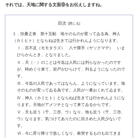
それでは、天地に関する文面⑨をお伝えしますね。
目次
１．扶桑之巻 第十五帖 地そのものが変ってゐる為、神人
（カミヒト）とならねば生きては行かれんようになります。
Ⅰ．百不足（モモタラズ） 八十隈手（ヤソクマデ） いま
ひらかんとき、となりました。
Ⅱ．天（・）のことは今迄は人民には判らなかったのです
が、時めぐり来て、岩戸がひらけて、判るようになったので
す。
Ⅲ．今迄の人民であってはならん、ようになっています。地
そのものが変ってゐる為です。人民が一番おくれてゐます。
Ⅳ．神人（カミヒト）とならねば生きては行かれんようにな
ります。天地がアメツチとなって来てゐるからです。
Ⅴ．天も近う（千、三⦿、ウ）なり、地も近う（千、三⦿、
ウ）なります。気つけてありたのに目さめた人民少ないで
す。
Ⅵ．今に昇り降りで急しくなり、衝突するものも出てきま