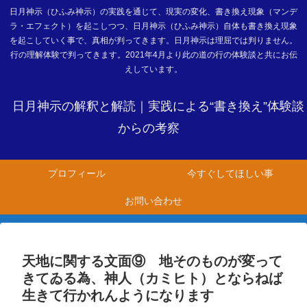
日月神示（ひふみ神示）の実践を通じて、現実の変化、書き換え現象（マンデ
ラ・エフェクト）を起こしつつ、日月神示（ひふみ神示）自体も書き換え現象
を起こしていく事で、真相が判ってきます。日月神示は理屈では判りません。
行の理解体験で判ってきます。2021年4月より此の道の行の体験談と共にお伝
えしています。
日月神示の解釈と解読｜実践による“書き換え”体験談
からの考察
プロフィール
今すぐしてほしい事
お問い合わせ
天地に関する文面⑨ 地そのものが変って
きてゐる為、神人（カミヒト）とならねば
生きて行かれんようになります