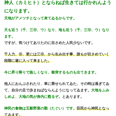
神人（カミヒト）とならねば生きては行かれんよう
になります。
天地がアメツチとなって来てゐるからです。
天も近う（千、三⦿、ウ）なり、地も近う（千、三⦿、ウ）なり
ます。
ですが、気つけてありたのに目さめた人民少ないです。
千人力、⦿、更には三⦿、から生み出す事、誰もが目さめていく
段階に遂に入って来ました。
今に昇り降りで急しくなり、衝突するものも出てきます。
他人におんぶされたり、車に乗せられてゐた、その時は過ぎてゐ
て、自分の足で歩まねばならんようになってゐます。
大地をふみ
しめよ、大地の気が身内に甦るぞ。
とあります。
神民の食物は五穀野菜の類（たぐい）です。
臣民から神民となっ
てゐます。