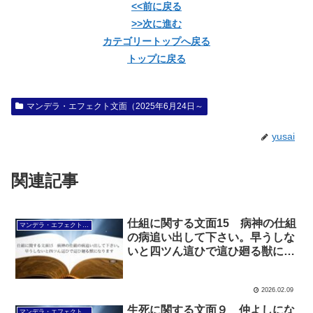
<<前に戻る
>>次に進む
カテゴリートップへ戻る
トップに戻る
マンデラ・エフェクト文面（2025年6月24日～
yusai
関連記事
仕組に関する文面15 病神の仕組
マンデラ・エフェクト文面（2025年6月24日～
の病追い出して下さい。早うしな
いと四ツん這ひで這ひ廻る獣にな
ります
2026.02.09
生死に関する文面９ 仲よしにな
マンデラ・エフェクト文面（2025年6月24日～