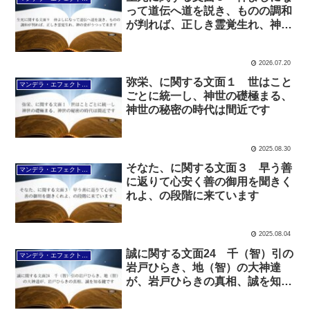
って道伝へ道を説き、ものの調和
が判れば、正しき霊覚生れ、神の
姿がうつって来ます
2026.07.20
弥栄、に関する文面１ 世はこと
マンデラ・エフェクト文面（2025年6月24日～
ごとに統一し、神世の礎極まる、
神世の秘密の時代は間近です
2025.08.30
そなた、に関する文面３ 早う善
マンデラ・エフェクト文面（2025年6月24日～
に返りて心安く善の御用を聞きく
れよ、の段階に来ています
2025.08.04
誠に関する文面24 千（智）引の
マンデラ・エフェクト文面（2025年6月24日～
岩戸ひらき、地（智）の大神達
が、岩戸ひらきの真相、誠を知る
鍵です