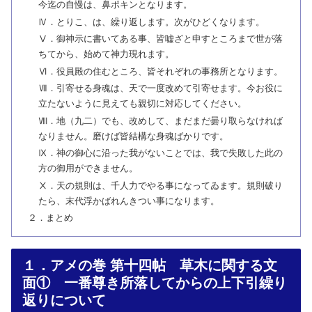
今迄の自慢は、鼻ポキンとなります。
Ⅳ．とりこ、は、繰り返します。次がひどくなります。
Ⅴ．御神示に書いてある事、皆嘘ざと申すところまで世が落
ちてから、始めて神力現れます。
Ⅵ．役員殿の住むところ、皆それぞれの事務所となります。
Ⅶ．引寄せる身魂は、天で一度改めて引寄せます。今お役に
立たないように見えても親切に対応してください。
Ⅷ．地（九二）でも、改めして、まだまだ曇り取らなければ
なりません。磨けば皆結構な身魂ばかりです。
Ⅸ．神の御心に沿った我がないことでは、我で失敗した此の
方の御用ができません。
Ⅹ．天の規則は、千人力でやる事になってゐます。規則破り
たら、末代浮かばれんきつい事になります。
２．まとめ
１．アメの巻 第十四帖 草木に関する文
面① 一番尊き所落してからの上下引繰り
返りについて