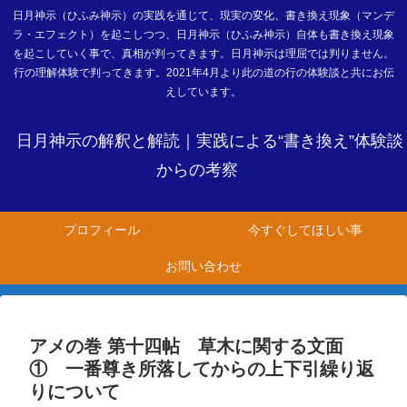
日月神示（ひふみ神示）の実践を通じて、現実の変化、書き換え現象（マンデ
ラ・エフェクト）を起こしつつ、日月神示（ひふみ神示）自体も書き換え現象
を起こしていく事で、真相が判ってきます。日月神示は理屈では判りません。
行の理解体験で判ってきます。2021年4月より此の道の行の体験談と共にお伝
えしています。
日月神示の解釈と解読｜実践による“書き換え”体験談
からの考察
プロフィール
今すぐしてほしい事
お問い合わせ
アメの巻 第十四帖 草木に関する文面
① 一番尊き所落してからの上下引繰り返
りについて