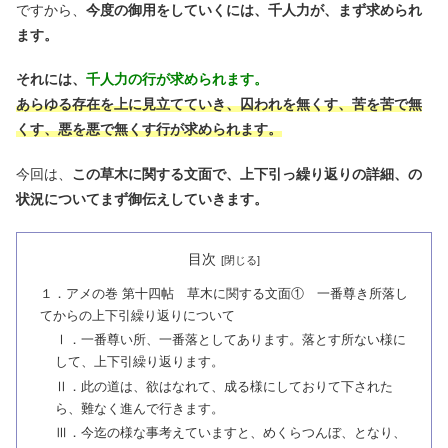
ですから、
今度の御用をしていくには、千人力が、まず求められ
ます。
それには、
千人力の行が求められます。
あらゆる存在を上に見立てていき、囚われを無くす、苦を苦で無
くす、悪を悪で無くす行が求められます。
今回は、
この草木に関する文面で、上下引っ繰り返りの詳細、の
状況についてまず御伝えしていきます。
目次
１．アメの巻 第十四帖 草木に関する文面① 一番尊き所落し
てからの上下引繰り返りについて
Ⅰ．一番尊い所、一番落としてあります。落とす所ない様に
して、上下引繰り返ります。
Ⅱ．此の道は、欲はなれて、成る様にしておりて下された
ら、難なく進んで行きます。
Ⅲ．今迄の様な事考えていますと、めくらつんぼ、となり、