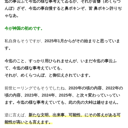
迄の事云ふて今迄の様な事考えてゐるが、それが盲聾（めくらつ
んぼ）ざぞ、今迄の事自慢すると鼻ポキンぞ、皆 鼻ポキン許りぢ
ゃなあ。
今が神国の初めです。
私自身もそうですが、
2025年1月からがその始まりと思っていま
す。
今迄のこと、すっかり用ひられませんが、いまだ今迄の事云ふ
て、今迄の様な事考えていても、
それが、めくらつんぼ、と御伝えされています。
前世ヒーリングでもそうでしたね。
2020年の頃の内容、2022年の
頃の内容、2023年、2024年、2025年、と次々変わっていってい
ます。今迄の様な事考えていても、此の先の大峠は越せません。
逆に言えば、
新たな文明、出来事、可能性、にその答えがある可
能性が高いとも言えます。