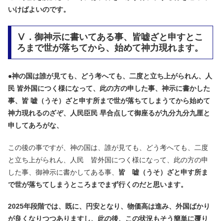
いけばよいのです。
Ⅴ．御神示に書いてある事、皆嘘ざと申すとこ
ろまで世が落ちてから、始めて神力現れます。
●
神の国は誰が見ても、どう考へても、二度と立ち上がられん、人
民 皆外国につく様になって、此の方の申した事、神示に書かした
事、皆 嘘（うそ）ざと申す所まで世が落ちてしまうてから始めて
神力現れるのざぞ、人民臣民 早合点して御座るが九分九分九厘と
申してあろがな、
この後の事ですが、神の国は、誰が見ても、どう考へても、二度
と立ち上がられん、人民 皆外国につく様になって、此の方の申
した事、御神示に書かしてある事、
皆 嘘（うそ）ざと申す所ま
で世が落ちてしまうところまでまず行くのだと思います。
2025年段階では、既に、円安となり、物価高は進み、外国ばかり
が良くなりつつありますし、此の後、この状況もそう簡単に覆り