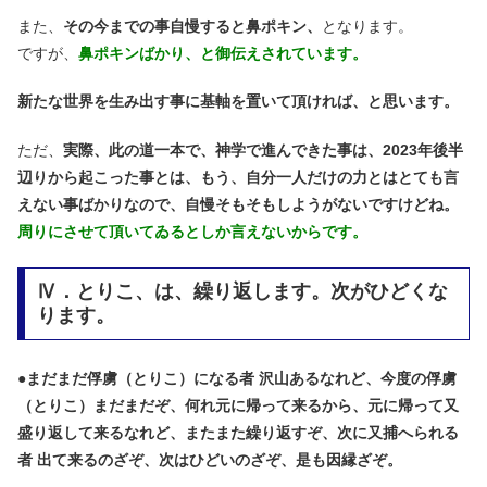
また、
その今までの事自慢すると鼻ポキン、
となります。
ですが、
鼻ポキンばかり、と御伝えされています。
新たな世界を生み出す事に基軸を置いて頂ければ、と思います。
ただ、
実際、此の道一本で、神学で進んできた事は、2023年後半
辺りから起こった事とは、
もう、自分一人だけの力とはとても言
えない事ばかりなので、
自慢そもそもしようがないですけどね。
周りにさせて頂いてゐるとしか言えないからです。
Ⅳ．とりこ、は、繰り返します。次がひどくな
ります。
●
まだまだ俘虜（とりこ）になる者 沢山あるなれど、今度の俘虜
（とりこ）まだまだぞ、何れ元に帰って来るから、元に帰って又
盛り返して来るなれど、またまた繰り返すぞ、次に又捕へられる
者 出て来るのざぞ、次はひどいのざぞ、是も因縁ざぞ。