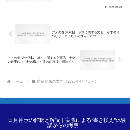
2025.05.15
アメの巻 第六帖 草木に関する文面 草木のま
つりと、カミヒトの進み方について
アメの巻 第十四帖 草木に関する文面② 十倍
の仕事の上で神の御用するのが洗濯、掃除です
ホーム
時節到来の文面（2025年4月7日～）
日月神示の解釈と解読｜実践による“書き換え”体験
談からの考察