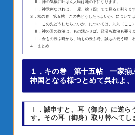
Ⅱ．神の気概に叶はん人民は地の下になります。
Ⅲ．神示判なければ、一度、捨（四）てて見ると判りま
３．松の巻 第五帖 この先どうしたらよいか、については
Ⅰ．この先どうしたらよいか、については、九九（ここ）
Ⅱ．神の国の政治は、もの活かせば、経済も政治も要り
Ⅲ．金もの云ふ時から、物もの云ふ時、誠もの云う時、
４．まとめ
１．キの巻 第十五帖 一家揃
神国となる様つとめて呉れよ、
Ⅰ．誠申すと、耳（御身）に逆ら
す。その耳（御身）取り替へてし