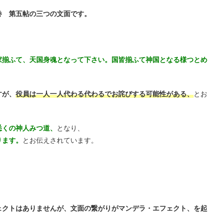
巻 第五帖の三つの文面です。
家揃ふて、天国身魂となって下さい。国皆揃ふて神国となる様つとめ
すが、
役員は一人一人代わる代わるでお詫びする可能性がある、
とお
悉くの神人みつ道、
となり、
ります。
とお伝えされています。
ェクトはありませんが、文面の繋がりがマンデラ・エフェクト、を起