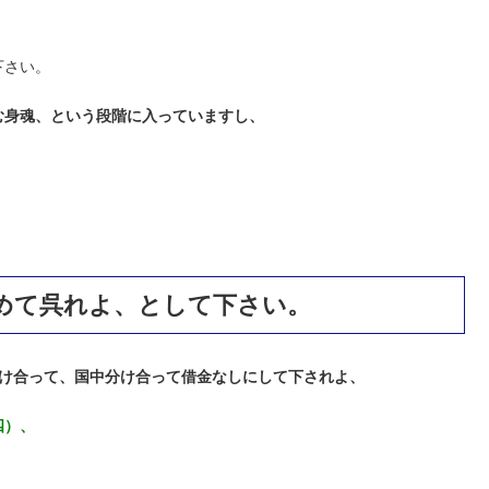
下さい。
む身魂、という段階に入っていますし、
めて呉れよ、として下さい。
け合って、国中分け合って借金なしにして下されよ、
四）、