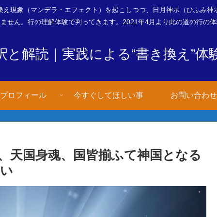
換え現象（マンデラ・エフェクト）を起こしつつ、日月神示（ひふみ神
ません。行の理解体験で判ってきます。2021年4月より此の道の行の
釈と解読｜実践による“書き換え”体
プロフィール
今すぐしてほしい事
お問い合わせ
、天国身魂、国皆揃ふて神国となる
さい