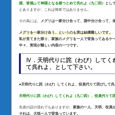
国、皆揃ふて神国となる様つとめて呉れよ（九〇四）
とし
とありますが、これは簡単ではありません。
その為には、
メグリは一家分け合って、国中分け合って、
メグリを一家分け合う、というのも実は結構難しいです。
私が見てきた限り、家族のメグリを一人で背負ってゐるケ
中々、実現が難しい内容の一つです。
Ⅳ．天明代りに詫（わび）してく
て呉れよ、として下さい。
●
天明代りに詫（わび）してくれよ、役員代りて詫びして呉
天明代りに詫（わび）してくれよ（九〇四）、役員代りて
先述の話の流れでもありますが、
家族の一人、天明、役員
それは、大抵一人で背負っています。