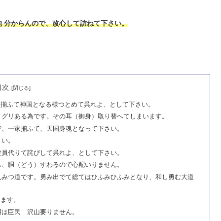
 分からんので、改心して訪ねて下さい。
目次
皆揃ふて神国となる様つとめて呉れよ、として下さい。
メグリある為です。その耳（御身）取り替へてしまいます。
で、一家揃ふて、天国身魂となって下さい。
さい。
役員代りて詫びして呉れよ、として下さい。
も、胴（どう）すわるので心配いりません。
人みつ道です。勇み出でて総てはひふみひふみとなり、和し勇む大道
ります。
用は臣民 沢山要りません。