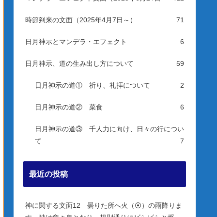
時節到来の文面（2025年4月7日～）
71
日月神示とマンデラ・エフェクト
6
日月神示、道の生み出し方について
59
日月神示の道① 祈り、礼拝について
2
日月神示の道② 菜食
6
日月神示の道③ 千人力に向け、日々の行につい
て
7
最近の投稿
神に関する文面12 曇りた所へ火（⦿）の雨降りま