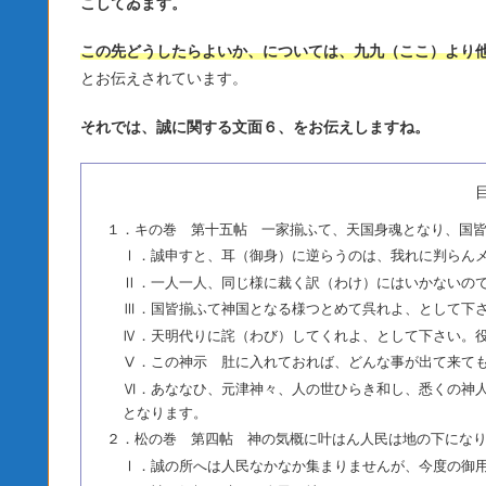
こしてゐます。
この先どうしたらよいか、については、九九（ここ）より他
とお伝えされています。
それでは、誠に関する文面６、をお伝えしますね。
１．キの巻 第十五帖 一家揃ふて、天国身魂となり、国
Ⅰ．誠申すと、耳（御身）に逆らうのは、我れに判らん
Ⅱ．一人一人、同じ様に裁く訳（わけ）にはいかないの
Ⅲ．国皆揃ふて神国となる様つとめて呉れよ、として下
Ⅳ．天明代りに詫（わび）してくれよ、として下さい。
Ⅴ．この神示 肚に入れておれば、どんな事が出て来て
Ⅵ．あななひ、元津神々、人の世ひらき和し、悉くの神
となります。
２．松の巻 第四帖 神の気概に叶はん人民は地の下にな
Ⅰ．誠の所へは人民なかなか集まりませんが、今度の御