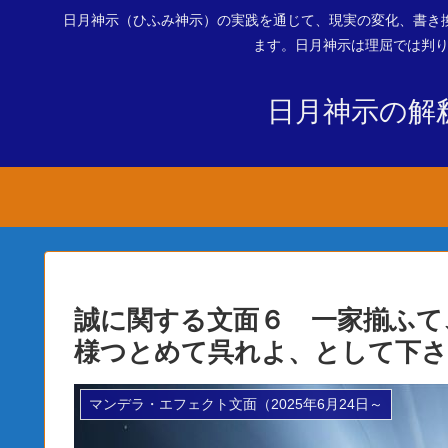
日月神示（ひふみ神示）の実践を通じて、現実の変化、書き
ます。日月神示は理屈では判り
日月神示の解
誠に関する文面６ 一家揃ふて
様つとめて呉れよ、として下
マンデラ・エフェクト文面（2025年6月24日～