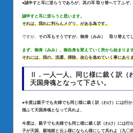
●
誠申すと耳に逆らうであろが、其の耳 取り替へて了ふぞ
誠申すと耳に逆らうと思います。
それは、我れに判らんメグリ、がある為です。
ですが、
その耳もそうですが、御身（みみ） 取り替えて
まず、御身（みみ）、御自身を変えていく所から始まりま
それには、我の、洗濯、掃除、改心を進めていく事にあり
Ⅱ．一人一人、同じ様に裁く訳（
天国身魂となって下さい。
●
今度は親子でも夫婦でも同じ様に裁く訳（わけ）には行か
揃ふて天国身魂となって呉れよ、
今度は、親子でも夫婦でも同じ様に裁く訳（わけ）には行
子が天国、親地獄と云ふ様にならん様にして呉れよ（九〇