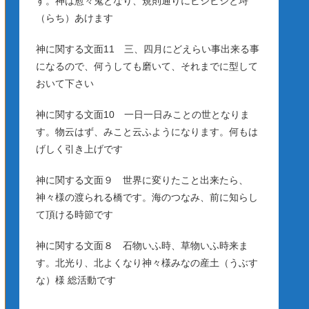
す。神は愈々鬼となり、規則通りにビシビシと埒
（らち）あけます
神に関する文面11 三、四月にどえらい事出来る事
になるので、何うしても磨いて、それまでに型して
おいて下さい
神に関する文面10 一日一日みことの世となりま
す。物云はず、みこと云ふようになります。何もは
げしく引き上げです
神に関する文面９ 世界に変りたこと出来たら、
神々様の渡られる橋です。海のつなみ、前に知らし
て頂ける時節です
神に関する文面８ 石物いふ時、草物いふ時来ま
す。北光り、北よくなり神々様みなの産土（うぶす
な）様 総活動です