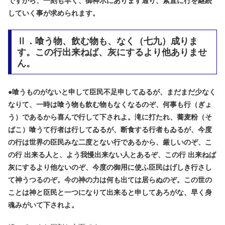
ですから、一刻も早く、御神示にあります通り、素直に行を継続
していく事が求められます。
Ⅱ．喰う物、飲む物も、なく（七九）成りま
す。この行出来ねば、灰にするより他ありませ
ん。
●
喰うものがないと申して臣民不足申してゐるが、まだまだ少なく
なりて、一時は喰う物も飲む物もなくなるのぞ、何事も行（ぎょ
う）であるから喜んで行して下されよ。滝に打たれ、蕎麦粉（そ
ばこ）喰うて行者は行してゐるが、断食する行者もゐるが、今度
の行は世界の臣民みな二度とない行であるから、厳しいのぞ、こ
の行 出来る人と、よう我慢出来ない人とあるぞ、この行 出来ねば
灰にするより他ないのぞ、今度の御用に使ふ臣民はげしき行さし
て神うつるのぞ。今の神の力は何も出ては居らぬのぞ。この世の
ことは神と臣民と一つになりて出来ると申してあろがな、早く身
魂みがいて下されよ。