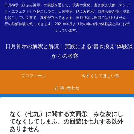
日月神示（ひふみ神示）の実践を通じて、現実の変化、書き換え現象（マンデ
ラ・エフェクト）を起こしつつ、日月神示（ひふみ神示）自体も書き換え現象
を起こしていく事で、真相が判ってきます。日月神示は理屈では判りません。
行の理解体験で判ってきます。2021年4月より此の道の行の体験談と共にお伝
えしています。
日月神示の解釈と解読｜実践による“書き換え”体験談
からの考察
プロフィール
今すぐしてほしい事
お問い合わせ
なく（七九）に関する文面① みな灰にし
てなくしてしまふ、の回避は七九する以外
ありません