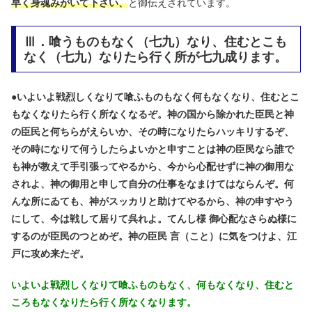
早く身魂みがいて下さい、
と御伝えされています。
Ⅲ．喰うものもなく（七九）なり、住むとこも
なく（七九）なりたら行く所が七九成ります。
●
いよいよ戦烈しくなりて喰ふものもなく何もなくなり、住むとこ
もなくなりたら行く所なくなるぞ。神の国から除かれた臣民と神
の臣民と何ちらがえらいか、その時になりたらハッキリするぞ、
その時になりて何うしたらよいかと申すことは神の臣民なら誰で
も神が教えて手引張ってやるから、今から心配せずに神の御用な
されよ、神の御用と申して自分の仕事をなまけてはならんぞ。何
んな所にゐても、神がスッカリと助けてやるから、神の申すやう
にして、今は戦して居りて呉れよ。てんし様 御心配なさらぬ様に
するのが臣民のつとめぞ。神の臣民 言（こと）に気をつけよ、江
戸に攻め来たぞ。
いよいよ戦烈しくなりて喰ふものもなく、何もなくなり、住むと
ころもなくなりたら行く所なくなります。