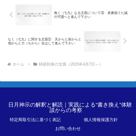
無く（七九）なる文面について③ 表裏揃うた誠
の守護へと進んで下さい
なく（七九）に関する文面② 天からと宙からと
地からと力（ちから）合はして進んで下さい
ホーム
時節到来の文面（2025年4月7日～）
日月神示の解釈と解読｜実践による“書き換え”体験
談からの考察
特定商取引法に基づく表記
個人情報保護方針
お問い合わせ