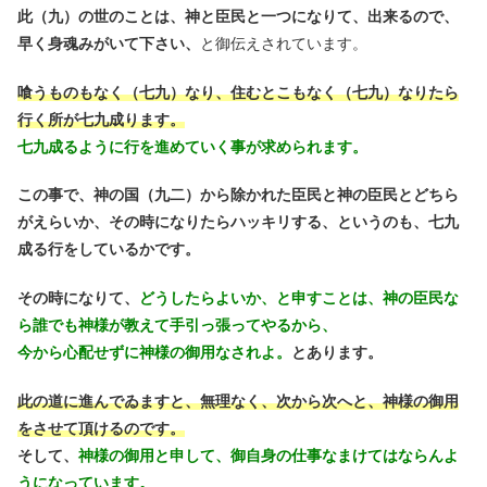
此（九）の世のことは、神と臣民と一つになりて、出来るので、
早く身魂みがいて下さい、
と御伝えされています。
喰うものもなく（七九）なり、住むとこもなく（七九）なりたら
行く所が七九成ります。
七九成るように行を進めていく事が求められます。
この事で、神の国（九二）から除かれた臣民と神の臣民とどちら
がえらいか、その時になりたらハッキリする、というのも、七九
成る行をしているかです。
その時になりて、
どうしたらよいか、と申すことは、神の臣民な
ら誰でも神様が教えて手引っ張ってやるから、
今から心配せずに神様の御用なされよ。
とあります。
此の道に進んでゐますと、無理なく、次から次へと、神様の御用
をさせて頂けるのです。
そして、
神様の御用と申して、御自身の仕事なまけてはならんよ
うになっています。