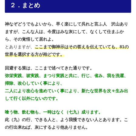
２．まとめ
神なぞどうでもよいから、早く楽にして呉れと言ふ人 沢山あり
ますが、こんな人は、今度はみな灰にして、なくして仕まふか
ら、その覚悟して居れよ。
とありますが、
ここまで御神示はその答えを伝えていても、81の
世界を選択する方が殆どです。
回避する策は、ここまで述べてきた通りです。
弥栄実践、祓実践、まつり実践と共に、行じ、省み、我を洗濯、
掃除、改心していく事により、
二人により改心を進めていく事により、新たな世界を次々生み出
して行く以外にないのです。
喰う物、飲む物も、一時はなく（七九）成ります。
此（九）の行、できる人と、よう我慢できない人とあります。こ
の行出来ねば、灰にするより他ありません。