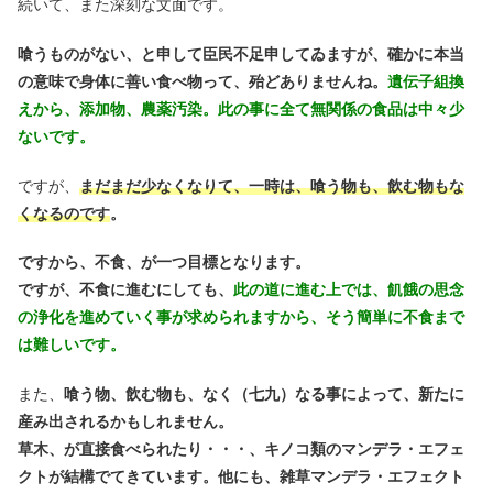
続いて、また深刻な文面です。
喰うものがない、と申して臣民不足申してゐますが、確かに本当
の意味で身体に善い食べ物って、殆どありませんね。
遺伝子組換
えから、添加物、農薬汚染。此の事に全て無関係の食品は中々少
ないです。
ですが、
まだまだ少なくなりて、一時は、喰う物も、飲む物もな
くなるのです
。
ですから、不食、が一つ目標となります。
ですが、不食に進むにしても、
此の道に進む上では、飢餓の思念
の浄化を進めていく事が求められますから、そう簡単に不食まで
は難しいです。
また、
喰う物、飲む物も、なく（七九）なる事によって、新たに
産み出されるかもしれません。
草木、が直接食べられたり・・・、キノコ類のマンデラ・エフェ
クトが結構でてきています。他にも、雑草マンデラ・エフェクト