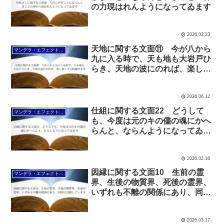
の力現はれんようになってゐます
2026.03.23
天地に関する文面⑪ 今が八から
マンデラ・エフェクト文面（2025年6月24日～
九に入る時で、天も地も大岩戸ひ
らき、天地の波にのれば、楽し楽
しで大峠越せます
2026.06.12
仕組に関する文面22 どうして
マンデラ・エフェクト文面（2025年6月24日～
も、今度は元のキの儘の魂にかへ
らんと、ならんようになってゐま
す
2026.02.16
因縁に関する文面10 生前の霊
マンデラ・エフェクト文面（2025年6月24日～
界、生後の物質界、死後の霊界、
いずれも不離の関係にあり、同時
に活動しています
2026.03.17