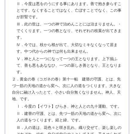
Ⅱ．今度は悪をのうにする事にあります。善で抱き参らすこ
とです。なくすることではなく、亡ぼすことでなく、この事
が肝腎です。
Ⅲ．此の世は、一つの神で治めんことには治まりません。・
でくくります。一つの教となり、それぞれの枝葉が出てきま
す。
Ⅳ．今では、枝から根が出て、大切なミキなくなって居ま
す。中つ代からの神では何も出来ません。
Ⅴ．神と人と一つになって一つの王となります。上下揃ふ
て、善も悪もあななひ、一つの新しき善となり、王となりま
す。
２．黄金の巻（コガネの巻）第十一帖 建替の守護、とは、先
づ一筋の天地の道から変へ、次に人の道をつくります。大きな
自分に融け入ったとて、小さい自分無くなりません。神人、天
地、です。
Ⅰ．今度の【イワト】びらき、神と人との九十運動、です。
Ⅱ．建替の守護、とは、先づ一筋の天地の道から変へ、次に
人の道をつくります。経と緯、です。
Ⅲ．人の道は、花色々と咲き乱れ、織り交ぜて、楽し楽しの