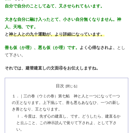
自分で自分のことしてゐて、又させられてもいます。
大きな自分に融け入ったとて、小さい自分無くなりません。神
人、天地、です。
と
神と人との九十運動が、より詳細になっています。
善も仮（か理）、悪も仮（か理）です。
よく心得なされよ、
とし
て下さい。
それでは、建替建直しの文面④をお伝えしますね。
目次
１．｜三の巻（ウミの巻）第七帖 神と人と一つになって一つ
の王となります。上下揃ふて、善も悪もあななひ、一つの新し
き善となり、王となります。
Ⅰ．今度は、先ず心の建直し、です。どうしたら、建直るか
と云ふこと、この神示読んで覚りて下されよ、として下さ
い。