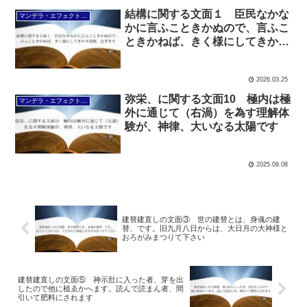
結構に関する文面１ 臣民なかな
マンデラ・エフェクト文面（2025年6月24日～
かに言ふこときかぬので、言ふこ
ときかねば、きく様にしてきかす
段階、急ぎます
2026.03.25
弥栄、に関する文面10 極内は極
マンデラ・エフェクト文面（2025年6月24日～
外に通じて（右渦）を為す理解体
験が、神律、大いなる太陽です
2025.09.08
建替建直しの文面③ 世の建替とは、身魂の建
替、です。旧九月八日からは、大日月の大神様と
おろがみまつりて下さい
建替建直しの文面⑤ 神示肚に入った者、芽を出
したので他に植ゑかへます。読んで読まん者、間
引いて肥料にされます