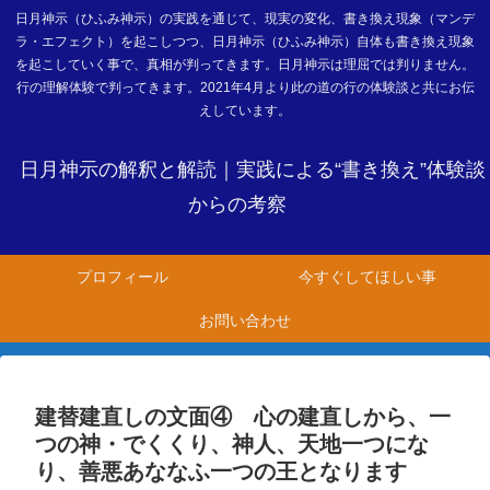
日月神示（ひふみ神示）の実践を通じて、現実の変化、書き換え現象（マンデ
ラ・エフェクト）を起こしつつ、日月神示（ひふみ神示）自体も書き換え現象
を起こしていく事で、真相が判ってきます。日月神示は理屈では判りません。
行の理解体験で判ってきます。2021年4月より此の道の行の体験談と共にお伝
えしています。
日月神示の解釈と解読｜実践による“書き換え”体験談
からの考察
プロフィール
今すぐしてほしい事
お問い合わせ
建替建直しの文面④ 心の建直しから、一
つの神・でくくり、神人、天地一つにな
り、善悪あななふ一つの王となります