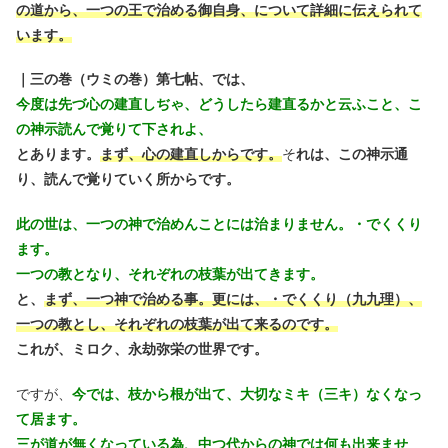
の道から、一つの王で治める御自身、について詳細に伝えられて
います。
｜三の巻（ウミの巻）第七帖、では、
今度は先づ心の建直しぢゃ、どうしたら建直るかと云ふこと、こ
の神示読んで覚りて下されよ、
とあります。
まず、心の建直しからです。
そ
れは、この神示通
り、読んで覚りていく所からです。
此の世は、一つの神で治めんことには治まりません。・でくくり
ます。
一つの教となり、それぞれの枝葉が出てきます。
と、
まず、一つ神で治める事。更には、・でくくり（九九理）、
一つの教とし、それぞれの枝葉が出て来るのです。
これが、ミロク、永劫弥栄の世界です。
ですが、
今では、枝から根が出て、大切なミキ（三キ）なくなっ
て居ます。
三が道が無くなっている為、中つ代からの神では何も出来ませ