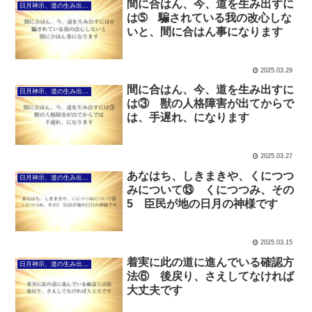
間に合はん、今、道を生み出すに
日月神示、道の生み出し方について
は➄ 騙されている我の改心しな
いと、間に合はん事になります
2025.03.29
間に合はん、今、道を生み出すに
日月神示、道の生み出し方について
は③ 獣の人格障害が出てからで
は、手遅れ、になります
2025.03.27
あなはち、しきまきや、くにつつ
日月神示、道の生み出し方について
みについて⑬ くにつつみ、その
5 臣民が地の日月の神様です
2025.03.15
着実に此の道に進んでいる確認方
日月神示、道の生み出し方について
法⑥ 後戻り、さえしてなければ
大丈夫です