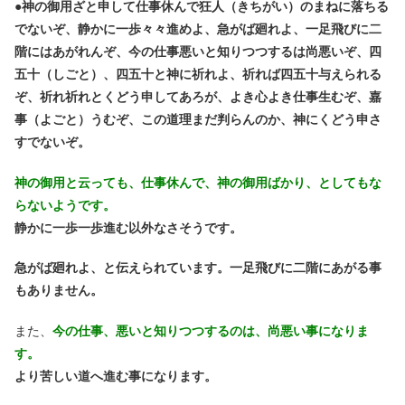
●
神の御用ざと申して仕事休んで狂人（きちがい）のまねに落ちる
でないぞ、静かに一歩々々進めよ、急がば廻れよ、一足飛びに二
階にはあがれんぞ、今の仕事悪いと知りつつするは尚悪いぞ、四
五十（しごと）、四五十と神に祈れよ、祈れば四五十与えられる
ぞ、祈れ祈れとくどう申してあろが、よき心よき仕事生むぞ、嘉
事（よごと）うむぞ、この道理まだ判らんのか、神にくどう申さ
すでないぞ。
神の御用と云っても、仕事休んで、神の御用ばかり、としてもな
らないようです。
静かに一歩一歩進む以外なさそうです。
急がば廻れよ、と伝えられています。一足飛びに二階にあがる事
もありません。
また、
今の仕事、悪いと知りつつするのは、尚悪い事になりま
す。
より苦しい道へ進む事になります。