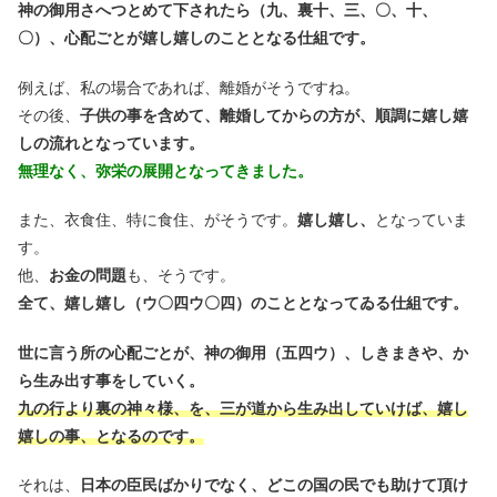
神の御用さへつとめて下されたら（九、裏十、三、〇、十、
〇）、心配ごとが嬉し嬉しのこととなる仕組です。
例えば、私の場合であれば、離婚がそうですね。
その後、
子供の事を含めて、離婚してからの方が、順調に嬉し嬉
しの流れとなっています。
無理なく、弥栄の展開となってきました。
また、衣食住、特に食住、がそうです。
嬉し嬉し、
となっていま
す。
他、
お金の問題
も、そうです。
全て、嬉し嬉し（ウ〇四ウ〇四）のこととなってゐる仕組です。
世に言う所の心配ごとが、神の御用（五四ウ）、しきまきや、か
ら生み出す事をしていく。
九の行より裏の神々様、を、三が道から生み出していけば、嬉し
嬉しの事、となるのです。
それは、
日本の臣民ばかりでなく、どこの国の民でも助けて頂け