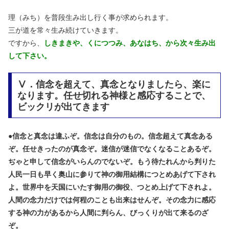
理（みち）を普段生み出し行く事が求められます。
三が道を常々生み続けていきます。
ですから、
しきまきや、くにつつみ、あなはち、から次々生み出
して下さい。
Ⅴ．信念を超えて、真念となりましたら、楽に
なります。任せ切れる神様と感応することで、
ビックリが出てきます
●
信念と真念は違ふぞ。信念は自分のもの。信念超えて真念ある
ぞ。任せきったのが真念ぞ。迷信が迷信でなくなることあるぞ。
ぢゃと申して信念がいらんのでないぞ。もう待たれんから判りた
人民一日も早く奥山に参りて神の御用結構につとめあげて下され
よ。世界中を天国にいたす御用の御役、つとめ上げて下されよ。
人間の念力だけでは何程のことも出来はせんぞ。その念力に感応
する神の力があるから人間に判らん、びっくりが出て来るのざ
ぞ。