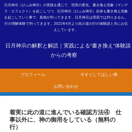
日月神示（ひふみ神示）の実践を通じて、現実の変化、書き換え現象（マンデ
ラ・エフェクト）を起こしつつ、日月神示（ひふみ神示）自体も書き換え現象
を起こしていく事で、真相が判ってきます。日月神示は理屈では判りません。
行の理解体験で判ってきます。2021年4月より此の道の行の体験談と共にお伝
えしています。
日月神示の解釈と解読｜実践による“書き換え”体験談
からの考察
プロフィール
今すぐしてほしい事
お問い合わせ
着実に此の道に進んでいる確認方法④ 仕
事以外に、神の御用をしている（無料の
行）