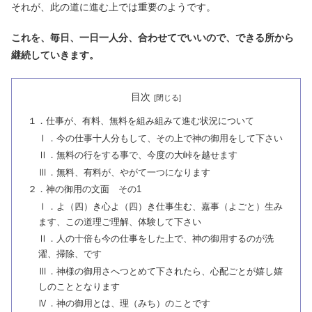
それが、此の道に進む上では重要のようです。
これを、毎日、一日一人分、合わせてでいいので、できる所から
継続していきます。
目次
１．仕事が、有料、無料を組み組みて進む状況について
Ⅰ．今の仕事十人分もして、その上で神の御用をして下さい
Ⅱ．無料の行をする事で、今度の大峠を越せます
Ⅲ．無料、有料が、やがて一つになります
２．神の御用の文面 その1
Ⅰ．よ（四）き心よ（四）き仕事生む、嘉事（よごと）生み
ます、この道理ご理解、体験して下さい
Ⅱ．人の十倍も今の仕事をした上で、神の御用するのが洗
濯、掃除、です
Ⅲ．神様の御用さへつとめて下されたら、心配ごとが嬉し嬉
しのこととなります
Ⅳ．神の御用とは、理（みち）のことです