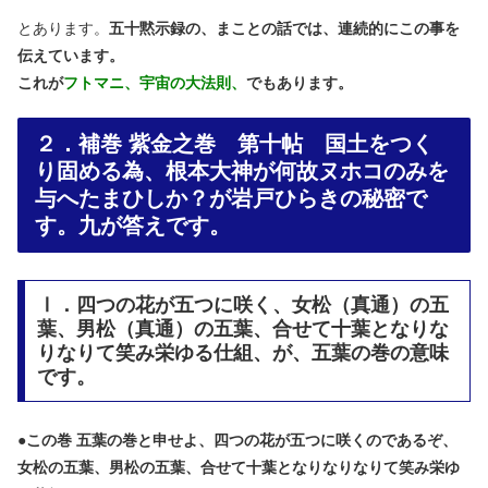
とあります。
五十黙示録の、まことの話では、連続的にこの事を
伝えています。
これが
フトマニ、宇宙の大法則、
でもあります。
２．補巻 紫金之巻 第十帖 国土をつく
り固める為、根本大神が何故ヌホコのみを
与へたまひしか？が岩戸ひらきの秘密で
す。九が答えです。
Ⅰ．四つの花が五つに咲く、女松（真通）の五
葉、男松（真通）の五葉、合せて十葉となりな
りなりて笑み栄ゆる仕組、が、五葉の巻の意味
です。
●
この巻 五葉の巻と申せよ、四つの花が五つに咲くのであるぞ、
女松の五葉、男松の五葉、合せて十葉となりなりなりて笑み栄ゆ