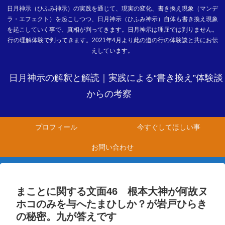
日月神示（ひふみ神示）の実践を通じて、現実の変化、書き換え現象（マンデ
ラ・エフェクト）を起こしつつ、日月神示（ひふみ神示）自体も書き換え現象
を起こしていく事で、真相が判ってきます。日月神示は理屈では判りません。
行の理解体験で判ってきます。2021年4月より此の道の行の体験談と共にお伝
えしています。
日月神示の解釈と解読｜実践による“書き換え”体験談
からの考察
プロフィール
今すぐしてほしい事
お問い合わせ
まことに関する文面46 根本大神が何故ヌ
ホコのみを与へたまひしか？が岩戸ひらき
の秘密。九が答えです