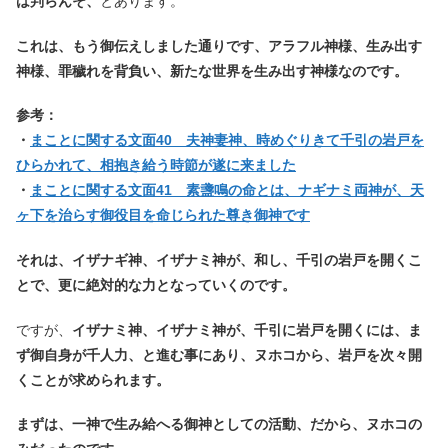
は判らんそ、
とあります。
これは、もう御伝えしました通りです、アラフル神様、生み出す
神様、罪穢れを背負い、新たな世界を生み出す神様なのです。
参考：
・
まことに関する文面40 夫神妻神、時めぐりきて千引の岩戸を
ひらかれて、相抱き給う時節が遂に来ました
・
まことに関する文面41 素盞鳴の命とは、ナギナミ両神が、天
ヶ下を治らす御役目を命じられた尊き御神です
それは、イザナギ神、イザナミ神が、和し、千引の岩戸を開くこ
とで、更に絶対的な力となっていくのです。
ですが、
イザナミ神、イザナミ神が、千引に岩戸を開くには、ま
ず御自身が千人力、と進む事にあり、ヌホコから、岩戸を次々開
くことが求められます。
まずは、一神で生み給へる御神としての活動、だから、ヌホコの