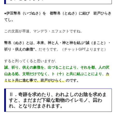
●
伊豆幣帛（いづぬさ）を 都幣帛（とぬさ）に結び 岩戸ひらき
てし。
この文面が早速、マンデラ・エフェクトですね。
幣帛（ぬさ）とは、本来、神と人・神と神を結ぶ“誠（まこと）・
祈り・供えの象徴”、
だそうです。（チャットGPTよりますと）
すると判ってくると思いますが、
誠、祈り、供えの象徴を、出づることにより、
それを都、人の沢
山ある処、文明だけでなく、ト（十）と共に結ぶことにより、
カ
ミヒト共に進む事で、岩戸がひらく、
のです。
Ⅱ．奇跡を求めたり、われよしのお陰を求めま
すと、まだまだ下級な動物のイレモノ、囚わ
れ、となりだまされます。