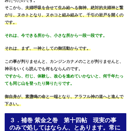
みだったのです。
そこから、
夫婦呼吸を合せて生み給へる御神、絶対的夫婦神と繋
がり、ヌホトとなり、ヌホコと組み組みて、千引の岩戸を開くの
です。
それは、今できる所から、小さな所から一段一段です。
それは、まず、一神としての御活動からです。
この事が判りませんと、カンジンカナメのことが判りませんと、
神示をいくら読んでも何もならんのです。
ですから、行じ、体験し、改心を進めていかないと、何千年たっ
ても同じ山を登ったり降りたりです。
御自身が、素盞鳴の命と一端となり、アラフル神の道へと進んで
下さい。
３．補巻 紫金之巻 第十四帖 現実の事
のみで処してはならん、とあります。常に