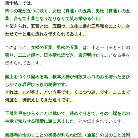
第十帖、では、
四つの花が五つに咲く、女松（真通）の五葉、男松（真通）の五
葉、合せて十葉となりなりなりて笑み栄ゆる仕組、
と伝えられ、
五葉とは、五四ウ、立体に進む三界和合により、合
わせて十と進む流れを伝えられてゐます。
このように、
女松の五葉、男松の五葉、は、十と一（＋と－）の
実り、二二と輝き、日本晴れ近づき、岩戸明けたり。
となる事を
伝えられてゐます。
国土をつくり固める為、根本大神が何故ヌホコのみを与へたまひ
しか？が岩戸ひらきの秘密です。
それは、九が答え、という事です。くにつつみ、です。ここまで
何度も、御伝えしてきた通りです。
千引岩戸をひらくことに就いて、時めぐりきて、その一端を此の
神示で知らせる段階に遂に来ました、
とお伝えされています。
素盞鳴の命のまことの御姿が判らねば次（通基）の世のことは判