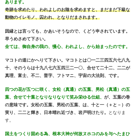
あります。
奇跡を求めたり、われよしのお陰を求めますと、まだまだ下級な
動物のイレモノ、囚われ、となりだまされます。
因縁とは言っても、かあいそうなので、くどう申されています。
早うめさめて下さい。
全ては、御自身の我の、慢心、われよし、から始まったのです。
マコトの道にかへりて下さい。マコトとは〇一二三四五六七八九
十、そのうらは十九八七六五四三二一〇、合せて二十二、二二が
真理、富士、不二、普字、フトマニ、宇宙の大法則、です。
四つの花が五つに咲く、女松（真通）の五葉、男松（真通）の五
葉、合せて十葉となりなりなりて笑み栄ゆる仕組、
が、五葉の巻
の意味です。
女松の五葉、男松の五葉、は、十と一（＋と－）の
実り、二二と輝き、日本晴れ近づき、岩戸明けたり。
となりま
す。
国土をつくり固める為、根本大神が何故ヌホコのみを与へたまひ