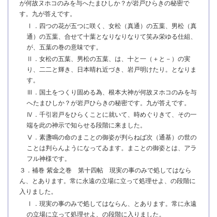
が何故ヌホコのみを与へたまひしか？が岩戸ひらきの秘密で
す。九が答えです。
Ⅰ．四つの花が五つに咲く、女松（真通）の五葉、男松（真
通）の五葉、合せて十葉となりなりなりて笑み栄ゆる仕組、
が、五葉の巻の意味です。
Ⅱ．女松の五葉、男松の五葉、は、十と一（＋と－）の実
り、二二と輝き、日本晴れ近づき、岩戸明けたり。となりま
す。
Ⅲ．国土をつくり固める為、根本大神が何故ヌホコのみを与
へたまひしか？が岩戸ひらきの秘密です。九が答えです。
Ⅳ．千引岩戸をひらくことに就いて、時めぐりきて、その一
端を此の神示で知らせる段階に来ました。
Ⅴ．素盞鳴の命のまことの御姿が判らねば次（通基）の世の
ことは判らんようになってゐます。まことの御姿とは、アラ
フル神様です。
３．補巻 紫金之巻 第十四帖 現実の事のみで処してはなら
ん、とあります。常に永遠の立場に立って処理せよ、の段階に
入りました。
Ⅰ．現実の事のみで処してはならん、とあります。常に永遠
の立場に立って処理せよ、の段階に入りました。