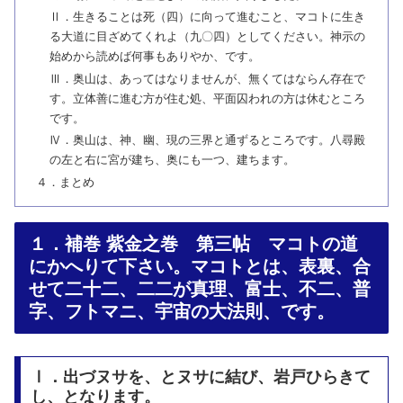
Ⅱ．生きることは死（四）に向って進むこと、マコトに生き
る大道に目ざめてくれよ（九〇四）としてください。神示の
始めから読めば何事もありやか、です。
Ⅲ．奥山は、あってはなりませんが、無くてはならん存在で
す。立体善に進む方が住む処、平面囚われの方は休むところ
です。
Ⅳ．奥山は、神、幽、現の三界と通ずるところです。八尋殿
の左と右に宮が建ち、奥にも一つ、建ちます。
４．まとめ
１．補巻 紫金之巻 第三帖 マコトの道
にかへりて下さい。マコトとは、表裏、合
せて二十二、二二が真理、富士、不二、普
字、フトマニ、宇宙の大法則、です。
Ⅰ．出づヌサを、とヌサに結び、岩戸ひらきて
し、となります。