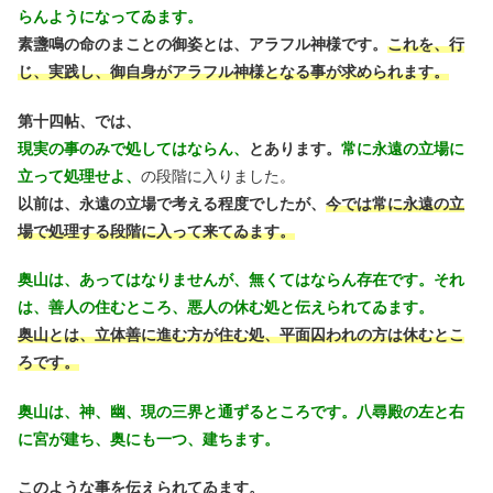
らんようになってゐます。
素盞鳴の命のまことの御姿とは、アラフル神様です。
これを、行
じ、実践し、御自身がアラフル神様となる事が求められます。
第十四帖、では、
現実の事のみで処してはならん、
とあります。
常に永遠の立場に
立って処理せよ、
の段階に入りました。
以前は、永遠の立場で考える程度でしたが、
今では常に永遠の立
場で処理する段階に入って来てゐます。
奥山は、あってはなりませんが、無くてはならん存在です。それ
は、善人の住むところ、悪人の休む処と伝えられてゐます。
奥山とは、立体善に進む方が住む処、平面囚われの方は休むとこ
ろです。
奥山は、神、幽、現の三界と通ずるところです。八尋殿の左と右
に宮が建ち、奥にも一つ、建ちます。
このような事を伝えられてゐます。