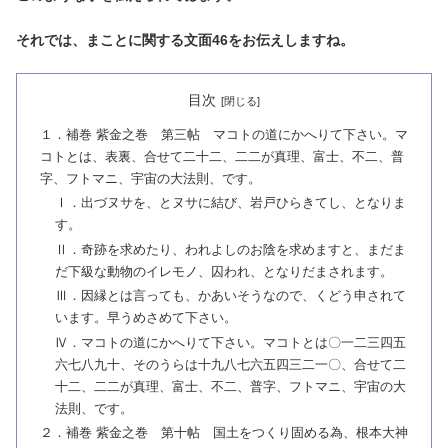
それでは、まことに関する文面46をお伝えしますね。
目次
１．補巻 紫金之巻 第三帖 マコトの道にかへりて下さい。マ
コトとは、表裏、合せて二十二、二二が真理、富士、不二、普
字、フトマニ、宇宙の大法則、です。
Ⅰ．出づヌサを、とヌサに結び、岩戸ひらきてし、となりま
す。
Ⅱ．奇跡を求めたり、われよしのお陰を求めますと、まだま
だ下級な動物のイレモノ、囚われ、となりだまされます。
Ⅲ．因縁とは言っても、かあいそうなので、くどう申されて
います。早うめさめて下さい。
Ⅳ．マコトの道にかへりて下さい。マコトとは〇一二三四五
六七八九十、そのうらは十九八七六五四三二一〇、合せて二
十二、二二が真理、富士、不二、普字、フトマニ、宇宙の大
法則、です。
２．補巻 紫金之巻 第十帖 国土をつくり固める為、根本大神