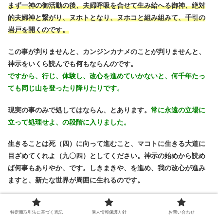
まず一神の御活動の後、
夫婦呼吸を合せて生み給へる御神、絶対
的夫婦神と繋がり、ヌホトとなり、ヌホコと組み組みて、千引の
岩戸を開くのです。
この事が判りませんと、カンジンカナメのことが判りませんと、
神示をいくら読んでも何もならんのです。
ですから、行じ、体験し、改心を進めていかないと、何千年たっ
ても同じ山を登ったり降りたりです。
現実の事のみで処してはならん、とあります。
常に永遠の立場に
立って処理せよ、の段階に入りました。
生きることは死（四）に向って進むこと、マコトに生きる大道に
目ざめてくれよ（九〇四）としてください。神示の始めから読め
ば何事もありやか、です。しきまきや、を進め、我の改心が進み
ますと、新たな世界が周囲に生れるのです。
奥山は、あってはなりませんが、無くてはならん存在です。その
特定商取引法に基づく表記
個人情報保護方針
お問い合わせ
奥山とは、善人の住むところ、悪人の休む処です。