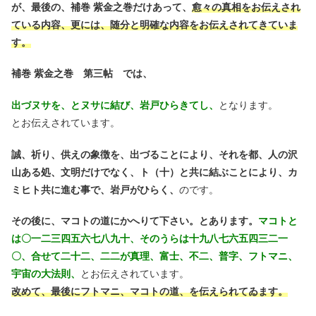
が、最後の、補巻 紫金之巻だけあって、
愈々の真相をお伝えされ
ている内容、更には、随分と明確な内容をお伝えされてきていま
す。
補巻 紫金之巻 第三帖 では、
出づヌサを、とヌサに結び、岩戸ひらきてし、
となります。
とお伝えされています。
誠、祈り、供えの象徴を、出づることにより、それを都、人の沢
山ある処、文明だけでなく、ト（十）と共に結ぶことにより、カ
ミヒト共に進む事で、岩戸がひらく、
のです。
その後に、マコトの道にかへりて下さい。とあります。
マコトと
は〇一二三四五六七八九十、そのうらは十九八七六五四三二一
〇、合せて二十二、二二が真理、富士、不二、普字、フトマニ、
宇宙の大法則、
とお伝えされています。
改めて、最後にフトマニ、マコトの道、を伝えられてゐます。