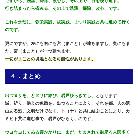
ですから、洗濯、掃除、改心し、その上で、行を繰り返す。
行き詰まったら省みる、その上で洗濯、掃除、改心、です。
これを永劫に、弥栄実践、祓実践、まつり実践と共に進めて行く
のです。
更にですが、左にも右にも宮（まこと）が建ちますし、奥にもま
た、宮（まこと）が一つ建ちます。
一切がまことの境地となる可能性があります。
４．まとめ
出づヌサを、とヌサに結び、岩戸ひらきてし、
となります。
誠、祈り、供えの象徴を、出づることにより、それを都、人の沢
山ある処、文明だけでなく、ト（十）と共に結ぶことにより、カ
ミヒト共に進む事で、岩戸がひらく、
のです。
ウヨウヨしてゐる霊かかりに、まだ、だまされて御座る人民多く