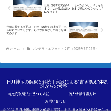
仕組に関する文面16 ・と○のまつり、⦿となる
まで、この仕組成就するまで戦はやめさせんよう
になります
仕組に関する文面18 お土（越智）の上り下りあ
る時近づいてゐます。もはや借銭なしの時となり
てゐます
ホーム
マンデラ・エフェクト文面（2025年6月24日～
日月神示の解釈と解読｜実践による“書き換え”体験
談からの考察
特定商取引法に基づく表記
個人情報保護方針
お問い合わせ
© 2024 日月神示の解釈と解読｜実践による“書き換え”体験談からの