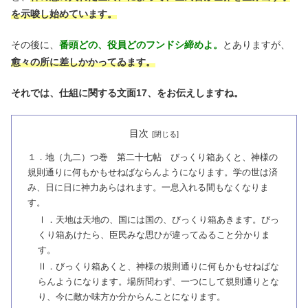
を示唆し始めています。
その後に、
番頭どの、役員どのフンドシ締めよ。
とありますが、
愈々の所に差しかかってゐます。
それでは、仕組に関する文面17、をお伝えしますね。
目次
１．地（九二）つ巻 第二十七帖 びっくり箱あくと、神様の
規則通りに何もかもせねばならんようになります。学の世は済
み、日に日に神力あらはれます。一息入れる間もなくなりま
す。
Ⅰ．天地は天地の、国には国の、びっくり箱あきます。びっ
くり箱あけたら、臣民みな思ひが違ってゐること分かりま
す。
Ⅱ．びっくり箱あくと、神様の規則通りに何もかもせねばな
らんようになります。場所問わず、一つにして規則通りとな
り、今に敵か味方か分からんことになります。