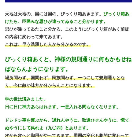
天地は天地の、国には国の、びっくり箱あきます。
びっくり箱あ
けたら、臣民みな思ひが違ってゐること分かります。
思ひが違ってゐたこと分かる、このようにびっくり箱があく前提
の内容に変わって来てゐます。
これは、早う洗濯した人から分かるのです。
びっくり箱あくと、神様の規則通りに何もかもせね
ばならんようになります。
場所問わず、国問わず、民族問わず、一つにして規則通りとな
り、今に敵か味方か分からんことになります。
学の世は済みました。
日に日に神力あらはれます。一息入れる間もなくなります。
ドシドシ事を運ぶから、遅れんやうに、取違ひせんやうに、慌て
ぬやうにして呉れよ（九〇四）とあります。
次から次へと御用がやってきます。周囲の変化も劇的に変わって