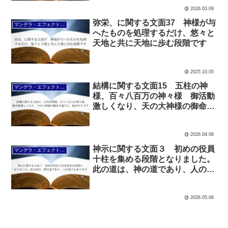
2026.03.09
弥栄、に関する文面37 神様が与
マンデラ・エフェクト文面（2025年6月24日～
へたものを処理するだけ、悠々と
天地と共に天地に歩む段階です
2025.10.05
結構に関する文面15 五柱の神
マンデラ・エフェクト文面（2025年6月24日～
様、百々八百万の神々様 御活動
激しくなり、天の大神様の御命令
通りに、総がかりです
2026.04.08
神示に関する文面３ 初めの役員
マンデラ・エフェクト文面（2025年6月24日～
十柱を集める段階となりました。
此の道は、神の道であり、人の道
でもあります
2026.05.06