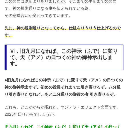
この文面は以前よりありましたが、そこまでの手前までの文面
で、神の規則通りになる事を伝えられている為、
その意味合いが変わってきています。
先に、
神の規則通りとなってから、仕組をりうりう仕上げるので
す。
Ⅵ．旧九月になれば、この神示（ふで）に変り
て、天（アメ）の日つくの神の御神示出しま
す。
●
旧九月になればこの神示（ふで）に変りて天（アメ）の日つくの
神の御神示出すぞ、初めの役員それまでに引き寄せるぞ、八分通
り引き寄せたなれど、あと二分通りの御役の者 引き寄せるぞ。
これも、どこかからか現れた、マンデラ・エフェクト文面です。
2025年辺りからでしょうか。
旧九月になれば、この神示（ふで）に変りて天（アメ）の日つく