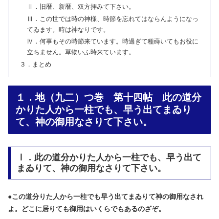
Ⅱ．旧暦、新暦、双方拝みて下さい。
Ⅲ．この世では時の神様、時節を忘れてはならんようになっ
てゐます。時は神なりです。
Ⅳ．何事もその時節来ています。時過ぎて種蒔いてもお役に
立ちません。草物いふ時来ています。
３．まとめ
１．地（九二）つ巻 第十四帖 此の道分
かりた人から一柱でも、早う出てまゐり
て、神の御用なさりて下さい。
Ⅰ．此の道分かりた人から一柱でも、早う出て
まゐりて、神の御用なさりて下さい。
●
この道分りた人から一柱でも早う出てまゐりて神の御用なされ
よ。どこに居りても御用はいくらでもあるのざぞ。