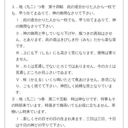
１．地（九二）つ巻 第十四帖 此の道分かりた人から一柱で
も、早う出てまゐりて、神の御用なさりて下さい。
Ⅰ．此の道分かりた人から一柱でも、早う出てまゐりて、神
の御用なさりて下さい。
Ⅱ．神の御用と申していなり下げや、狐つきの真似はさせ
ん、とあります。此の道はきびしき行（みち）だから楽な道
です。
Ⅲ．上にも下（しも）にも花さく世になります。後悔は要り
ません。
Ⅳ．カミは見通しでないとカミではありません。今のカミは
見通しどころか目ふさいでゐます。
Ⅴ．蛙（かえる）いくら鳴いたとて夜あけません。赤児にな
り、ごもく捨てて下さい。神烈しく結構な世となりていま
す。
２．地（九二）つ巻 第二十五帖 時は神なりです。何事もそ
の時節来ています。時過ぎて種蒔いてもお役に立ちません。草
物いふ時来ています。
Ⅰ．新しくその日その日の生まれ来ます。三日は三日、十日
は十日の神どの守りて下さい。