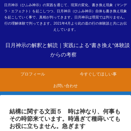
日月神示（ひふみ神示）の実践を通じて、現実の変化、書き換え現象（マンデ
ラ・エフェクト）を起こしつつ、日月神示（ひふみ神示）自体も書き換え現象
を起こしていく事で、真相が判ってきます。日月神示は理屈では判りません。
行の理解体験で判ってきます。2021年4月より此の道の行の体験談と共にお伝
えしています。
日月神示の解釈と解読｜実践による“書き換え”体験談
からの考察
プロフィール
今すぐしてほしい事
お問い合わせ
結構に関する文面５ 時は神なり、何事も
その時節来ています。時過ぎて種蒔いても
お役に立ちません。急ぎます