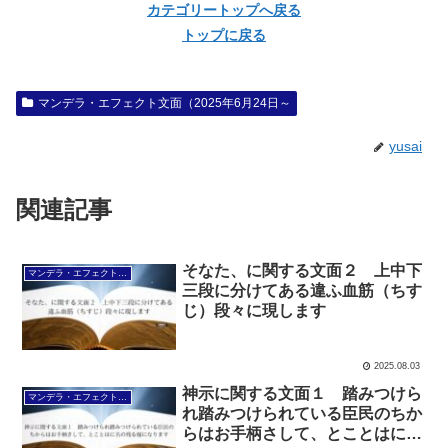
カテゴリートップへ戻る
トップに戻る
マンデラ・エフェクト文面（2025年6月24日～
yusai
関連記事
そなた、に関する文面２ 上中下
マンデラ・エフェクト文面（2025年6月24日～
三段に分けてある違ふ血筋（ちす
じ）段々に現します
2025.08.03
神示に関する文面１ 踏みつけら
マンデラ・エフェクト文面（2025年6月24日～
れ踏みつけられている臣民のちか
らはお手柄さして、とことはに名