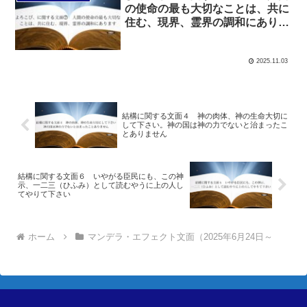
の使命の最も大切なことは、共に
住む、現界、霊界の調和にありま
す
2025.11.03
結構に関する文面４ 神の肉体、神の生命大切に
して下さい。神の国は神の力でないと治まったこ
とありません
結構に関する文面６ いやがる臣民にも、この神
示、一二三（ひふみ）として読むやうに上の人し
てやりて下さい
ホーム
マンデラ・エフェクト文面（2025年6月24日～