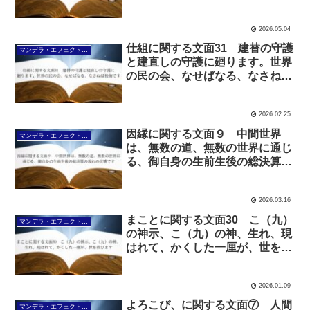
の残る様になります
2026.05.04
仕組に関する文面31 建替の守護
マンデラ・エフェクト文面（2025年6月24日～
と建直しの守護に廻ります。世界
の民の会、なせばなる、なさねば
後悔です
2026.02.25
因縁に関する文面９ 中間世界
マンデラ・エフェクト文面（2025年6月24日～
は、無数の道、無数の世界に通じ
る、御自身の生前生後の総決算の
現れの状態です
2026.03.16
まことに関する文面30 こ（九）
マンデラ・エフェクト文面（2025年6月24日～
の神示、こ（九）の神、生れ、現
はれて、かくした一厘が、世を救
ひます
2026.01.09
よろこび、に関する文面⑦ 人間
マンデラ・エフェクト文面（2025年6月24日～