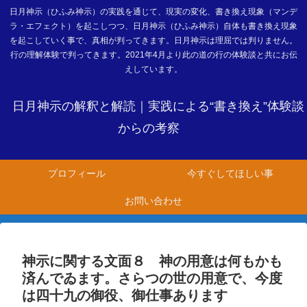
日月神示（ひふみ神示）の実践を通じて、現実の変化、書き換え現象（マンデ
ラ・エフェクト）を起こしつつ、日月神示（ひふみ神示）自体も書き換え現象
を起こしていく事で、真相が判ってきます。日月神示は理屈では判りません。
行の理解体験で判ってきます。2021年4月より此の道の行の体験談と共にお伝
えしています。
日月神示の解釈と解読｜実践による“書き換え”体験談
からの考察
プロフィール
今すぐしてほしい事
お問い合わせ
神示に関する文面８ 神の用意は何もかも
済んでゐます。さらつの世の用意で、今度
は四十九の御役、御仕事あります