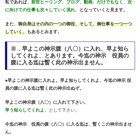
私であれば、
前世ヒーリング、ブログ、動画、だけでもなく、次
に向けての仕事も次々していく流れ、
となっていくと見ます。
また、
御自身はその内の一つの御役、そして、御仕事を一つ一つ
していく、
もあるとみます。
Ⅲ．早よこの神示腹（八〇）に入れ、早よ知ら
してくれよ、とあります。今迄の神示 役員の
腹に入る迄は暫く此の神示出ません。
●
早よこの神示腹に入れよ。早よ知らしてくれよ、今迄の神示 役
員の腹に入る迄は暫く此の神示出ぬぞ。
早よこの神示腹（八〇）に入れて下さい。
早う知らしてくれよ、
として下さい。
今迄の神示 役員の腹（八〇）に入る迄は、暫くこの神示出ませ
ん。