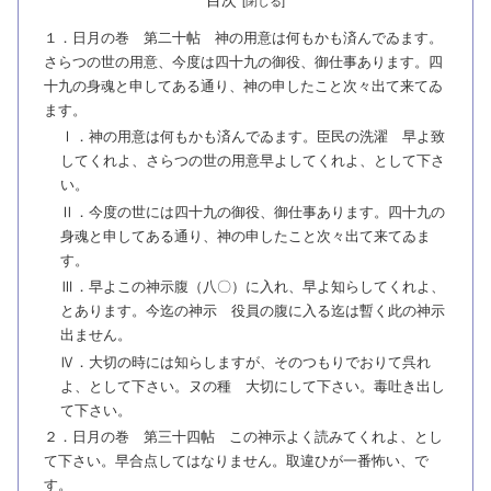
１．日月の巻 第二十帖 神の用意は何もかも済んでゐます。
さらつの世の用意、今度は四十九の御役、御仕事あります。四
十九の身魂と申してある通り、神の申したこと次々出て来てゐ
ます。
Ⅰ．神の用意は何もかも済んでゐます。臣民の洗濯 早よ致
してくれよ、さらつの世の用意早よしてくれよ、として下さ
い。
Ⅱ．今度の世には四十九の御役、御仕事あります。四十九の
身魂と申してある通り、神の申したこと次々出て来てゐま
す。
Ⅲ．早よこの神示腹（八〇）に入れ、早よ知らしてくれよ、
とあります。今迄の神示 役員の腹に入る迄は暫く此の神示
出ません。
Ⅳ．大切の時には知らしますが、そのつもりでおりて呉れ
よ、として下さい。ヌの種 大切にして下さい。毒吐き出し
て下さい。
２．日月の巻 第三十四帖 この神示よく読みてくれよ、とし
て下さい。早合点してはなりません。取違ひが一番怖い、で
す。