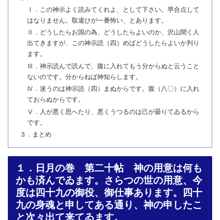
Ⅰ．この神示よく読みてくれよ、として下さい。早合点して
はなりません。取違ひが一番怖い、とあります。
Ⅱ．どうしたらお国の為、どうしたらよいのか、沢山聞く人
出てきますが、この神示読（四）めばどうしたらよいか判り
ます。
Ⅲ．神示読んで読んで、腹に入れてもう分からぬと云うこと
ないのです。分からねば神知らします。
Ⅳ．迷うのは神示読（四）まぬからです。腹（八〇）に入れ
ておらぬからです。
Ⅴ．人が悪く思へたり、悪くうつるのは己が曇りてゐるから
です。
３．まとめ
１．日月の巻 第二十帖 神の用意は何も
かも済んでゐます。さらつの世の用意、今
度は四十九の御役、御仕事あります。四十
九の身魂と申してある通り、神の申したこ
と次々出て来てゐます。