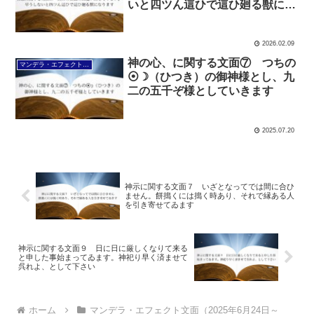
いと四ツん這ひで這ひ廻る獣にな
ります
2026.02.09
神の心、に関する文面⑦ つちの
マンデラ・エフェクト文面（2025年6月24日～
⦿☽（ひつき）の御神様とし、九
二の五千ぞ様としていきます
2025.07.20
神示に関する文面７ いざとなってでは間に合ひ
ません。餅搗くには搗く時あり、それで縁ある人
を引き寄せてゐます
神示に関する文面９ 日に日に厳しくなりて来る
と申した事始まってゐます。神祀り早く済ませて
呉れよ、として下さい
ホーム
マンデラ・エフェクト文面（2025年6月24日～