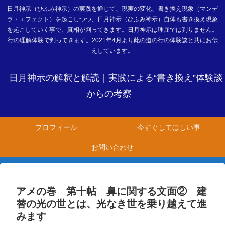
日月神示（ひふみ神示）の実践を通じて、現実の変化、書き換え現象（マンデ
ラ・エフェクト）を起こしつつ、日月神示（ひふみ神示）自体も書き換え現象
を起こしていく事で、真相が判ってきます。日月神示は理屈では判りません。
行の理解体験で判ってきます。2021年4月より此の道の行の体験談と共にお伝
えしています。
日月神示の解釈と解読｜実践による“書き換え”体験談
からの考察
プロフィール
今すぐしてほしい事
お問い合わせ
アメの巻 第十帖 鼻に関する文面② 建
替の光の世とは、光なき世を乗り越えて進
みます