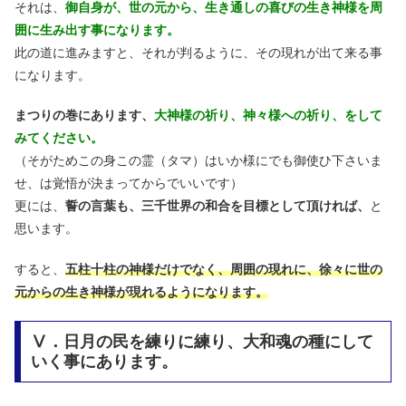
それは、
御自身が、世の元から、生き通しの喜びの生き神様を周
囲に生み出す事になります。
此の道に進みますと、それが判るように、その現れが出て来る事
になります。
まつりの巻にあります、
大神様の祈り、神々様への祈り、をして
みてください。
（そがためこの身この霊（タマ）はいか様にでも御使ひ下さいま
せ、は覚悟が決まってからでいいです）
更には、
誓の言葉も、三千世界の和合を目標として頂ければ、
と
思います。
すると、
五柱十柱の神様だけでなく、周囲の現れに、徐々に世の
元からの生き神様が現れるようになります。
Ⅴ．日月の民を練りに練り、大和魂の種にして
いく事にあります。