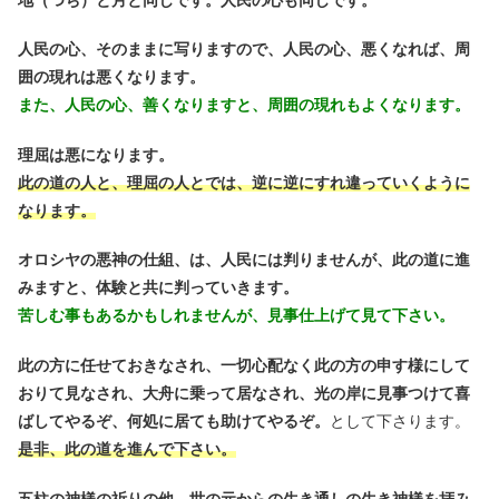
人民の心、そのままに写りますので、人民の心、悪くなれば、周
囲の現れは悪くなります。
また、人民の心、善くなりますと、周囲の現れもよくなります。
理屈は悪になります。
此の道の人と、理屈の人とでは、逆に逆にすれ違っていくように
なります。
オロシヤの悪神の仕組、は、人民には判りませんが、此の道に進
みますと、体験と共に判っていきます。
苦しむ事もあるかもしれませんが、見事仕上げて見て下さい。
此の方に任せておきなされ、一切心配なく此の方の申す様にして
おりて見なされ、大舟に乗って居なされ、光の岸に見事つけて喜
ばしてやるぞ、何処に居ても助けてやるぞ。
として下さります。
是非、此の道を進んで下さい。
五柱の神様の祈りの他、世の元からの生き通しの生き神様を拝み