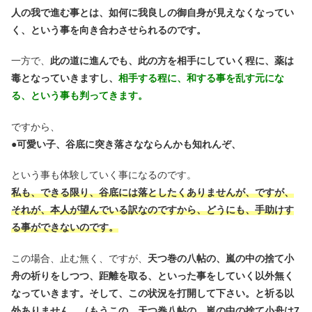
人の我で進む事とは、如何に我良しの御自身が見えなくなってい
く、という事を向き合わさせられるのです。
一方で、
此の道に進んでも、此の方を相手にしていく程に、薬は
毒となっていきますし、
相手する程に、和する事を乱す元にな
る、という事も判ってきます。
ですから、
●
可愛い子、谷底に突き落さなならんかも知れんぞ、
という事も体験していく事になるのです。
私も、できる限り、谷底には落としたくありませんが、ですが、
それが、本人が望んでいる訳なのですから、どうにも、手助けす
る事ができないのです。
この場合、止む無く、ですが、
天つ巻の八帖の、嵐の中の捨て小
舟の祈りをしつつ、距離を取る、といった事をしていく以外無く
なっていきます。そして、この状況を打開して下さい。と祈る以
外ありません。（もうこの、天つ巻八帖の、嵐の中の捨て小舟は7