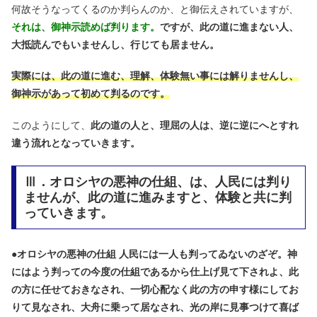
何故そうなってくるのか判らんのか、と御伝えされていますが、
それは、御神示読めば判ります。
ですが、此の道に進まない人、
大抵読んでもいませんし、行じても居ません。
実際には、此の道に進む、理解、体験無い事には解りませんし、
御神示があって初めて判るのです。
このようにして、
此の道の人と、理屈の人は、逆に逆にへとすれ
違う流れとなっていきます。
Ⅲ．オロシヤの悪神の仕組、は、人民には判り
ませんが、此の道に進みますと、体験と共に判
っていきます。
●
オロシヤの悪神の仕組 人民には一人も判ってゐないのざぞ。神
にはよう判っての今度の仕組であるから仕上げ見て下されよ、此
の方に任せておきなされ、一切心配なく此の方の申す様にしてお
りて見なされ、大舟に乗って居なされ、光の岸に見事つけて喜ば