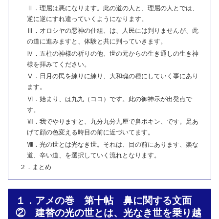
Ⅱ．理屈は悪になります。此の道の人と、理屈の人とでは、
逆に逆にすれ違っていくようになります。
Ⅲ．オロシヤの悪神の仕組、は、人民には判りませんが、此
の道に進みますと、体験と共に判っていきます。
Ⅳ．五柱の神様の祈りの他、世の元からの生き通しの生き神
様を拝みてください。
Ⅴ．日月の民を練りに練り、大和魂の種にしていく事にあり
ます。
Ⅵ．始まり、は九九（ココ）です。此の御神示が出発点で
す。
Ⅶ．我でやりますと、九分九分九厘で鼻ポキン、です。足あ
げて顔の色変える時目の前に近づいてます。
Ⅷ．光の世とは光なき世。それは、目の前にあります、楽な
道、辛い道、を選択していく流れとなります。
２．まとめ
１．アメの巻 第十帖 鼻に関する文面
② 建替の光の世とは、光なき世を乗り越