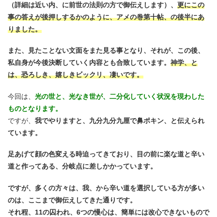
（詳細は近い内、に前世の法則の方で御伝えします）、
更にこの
事の答えが後押しするかのように、アメの巻第十帖、の後半にあ
りました。
また、見たことない文面をまた見る事となり、それが、この後、
私自身が今後決断していく内容とも合致しています。
神学、と
は、恐ろしき、嬉しきビックリ、凄いです。
今回は、
光の世と、光なき世が、二分化していく状況を現わした
ものとなります。
ですが、
我でやりますと、九分九分九厘で鼻ポキン、と伝えられ
ています。
足あげて顔の色変える時迫ってきており、目の前に楽な道と辛い
道と作ってある、分岐点に差しかかっています。
ですが、多くの方々は、我、から辛い道を選択している方が多い
のは、ここまで御伝えしてきた通りです。
それ程、11の囚われ、6つの慢心は、簡単には改心できないもので