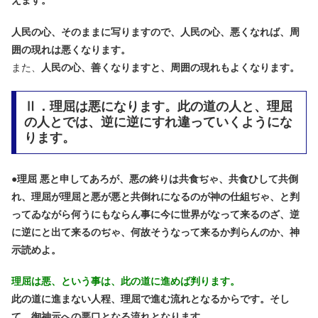
えます。
人民の心、そのままに写りますので、人民の心、悪くなれば、周
囲の現れは悪くなります。
また、
人民の心、善くなりますと、周囲の現れもよくなります。
Ⅱ．理屈は悪になります。此の道の人と、理屈
の人とでは、逆に逆にすれ違っていくようにな
ります。
●
理屈 悪と申してあろが、悪の終りは共食ぢゃ、共食ひして共倒
れ、理屈が理屈と悪が悪と共倒れになるのが神の仕組ぢゃ、と判
ってゐながら何うにもならん事に今に世界がなって来るのざ、逆
に逆にと出て来るのぢゃ、何故そうなって来るか判らんのか、神
示読めよ。
理屈は悪、という事は、此の道に進めば判ります。
此の道に進まない人程、理屈で進む流れとなるからです。そし
て、御神示への悪口となる流れとなります。