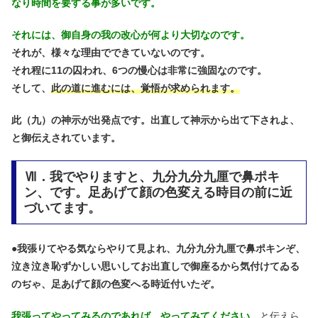
なり時間を要する事が多いです。
それには、御自身の我の改心が何より大切なのです。
それが、様々な理由でできていないのです。
それ程に11の囚われ、6つの慢心は非常に強固なのです。
そして、
此の道に進むには、覚悟が求められます。
此（九）の神示が出発点です。出直して神示から出て下されよ、
と御伝えされています。
Ⅶ．我でやりますと、九分九分九厘で鼻ポキ
ン、です。足あげて顔の色変える時目の前に近
づいてます。
●
我張りてやる気ならやりて見よれ、九分九分九厘で鼻ポキンぞ、
泣き泣き恥ずかしい思いしてお出直しで御座るから気付けてゐる
のぢゃ、足あげて顔の色変へる時近付いたぞ。
我張ってやってみるのであれば、やってみてください。
と伝えら