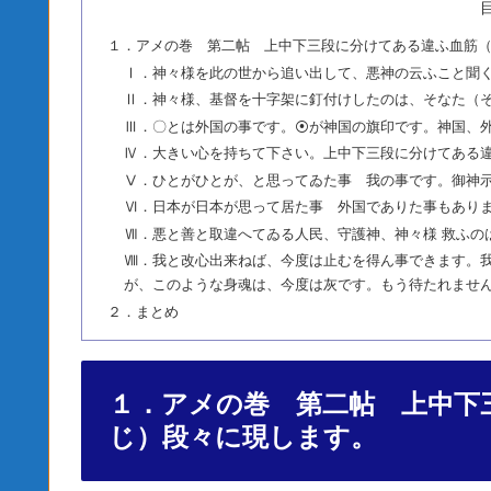
１．アメの巻 第二帖 上中下三段に分けてある違ふ血筋
Ⅰ．神々様を此の世から追い出して、悪神の云ふこと聞
Ⅱ．神々様、基督を十字架に釘付けしたのは、そなた（
Ⅲ．〇とは外国の事です。⦿が神国の旗印です。神国、
Ⅳ．大きい心を持ちて下さい。上中下三段に分けてある
Ⅴ．ひとがひとが、と思ってゐた事 我の事です。御神
Ⅵ．日本が日本が思って居た事 外国でありた事もあり
Ⅶ．悪と善と取違へてゐる人民、守護神、神々様 救ふの
Ⅷ．我と改心出来ねば、今度は止むを得ん事できます。
が、このような身魂は、今度は灰です。もう待たれませ
２．まとめ
１．アメの巻 第二帖 上中下
じ）段々に現します。