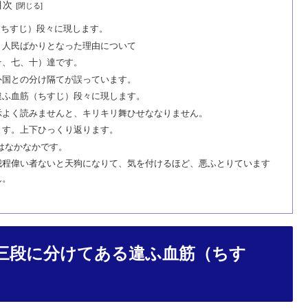
目次
（ちすじ）段々に現します。
く人民ばかりとなった理由について
そ、七、十）達です。
外国との分け隔てが誤っています。
違ふ血筋（ちすじ）段々に現します。
示よく読みませんと、キリキリ舞ひせななりません。
ます。上下ひっくり返ります。
はなかなかです。
我程偉い者ないと天狗になりて、気を付けるほど、悪ふとりています
ん。
三段に分けてある違ふ血筋（ちす