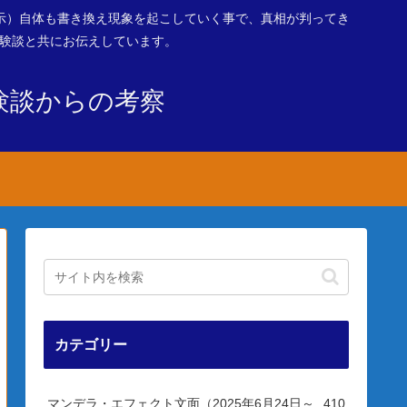
示）自体も書き換え現象を起こしていく事で、真相が判ってき
体験談と共にお伝えしています。
験談からの考察
カテゴリー
マンデラ・エフェクト文面（2025年6月24日～
410