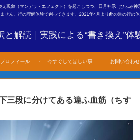
換え現象（マンデラ・エフェクト）を起こしつつ、日月神示（ひふみ神
ません。行の理解体験で判ってきます。2021年4月より此の道の行の
釈と解読｜実践による“書き換え”体
プロフィール
今すぐしてほしい事
お問い合わせ
下三段に分けてある違ふ血筋（ちす