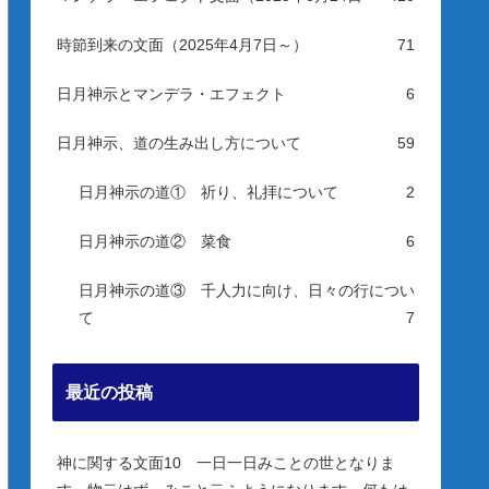
時節到来の文面（2025年4月7日～）
71
日月神示とマンデラ・エフェクト
6
日月神示、道の生み出し方について
59
日月神示の道① 祈り、礼拝について
2
日月神示の道② 菜食
6
日月神示の道③ 千人力に向け、日々の行につい
て
7
最近の投稿
神に関する文面10 一日一日みことの世となりま