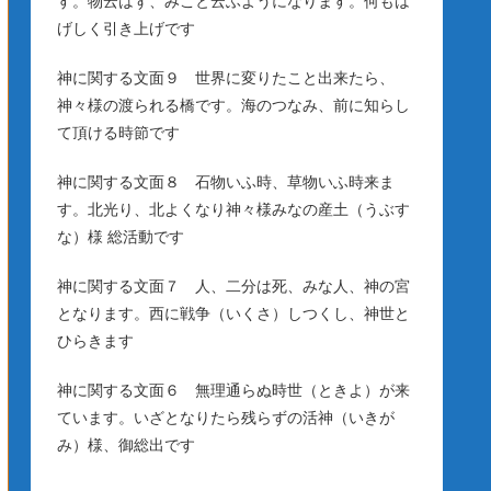
す。物云はず、みこと云ふようになります。何もは
げしく引き上げです
神に関する文面９ 世界に変りたこと出来たら、
神々様の渡られる橋です。海のつなみ、前に知らし
て頂ける時節です
神に関する文面８ 石物いふ時、草物いふ時来ま
す。北光り、北よくなり神々様みなの産土（うぶす
な）様 総活動です
神に関する文面７ 人、二分は死、みな人、神の宮
となります。西に戦争（いくさ）しつくし、神世と
ひらきます
神に関する文面６ 無理通らぬ時世（ときよ）が来
ています。いざとなりたら残らずの活神（いきが
み）様、御総出です