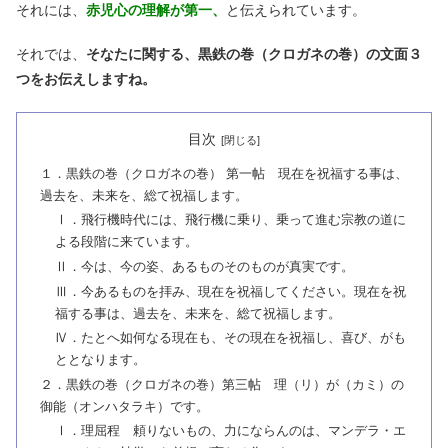
それには、
赤児心の理解が第一、
と伝えられています。
それでは、
そなたに関する、黒鉄の巻（クロガネの巻）の文面３
つをお伝えしますね。
目次
１．黒鉄の巻（クロガネの巻） 第一帖 現在を祝福する事は、
過去を、未来を、総て祝福します。
Ⅰ．飛行機時代には、飛行機に乗り、乗って進む宗教の道に
よる段階に来ています。
Ⅱ．今は、今の姿、あるものそのものが真実です。
Ⅲ．今あるものを拝み、現在を祝福してください。現在を祝
福する事は、過去を、未来を、総て祝福します。
Ⅳ．たとへ如何なる現在も、その現在を祝福し、喜び、がも
ととなります。
２．黒鉄の巻（クロガネの巻）第三帖 理（リ）が（カミ）の
御能（オンハタラキ）です。
Ⅰ．理屈程 頼りないもの、力にならんのは、マンデラ・エ