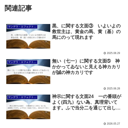
関連記事
黒、に関する文面③ いよいよの
マンデラ・エフェクト文面（2025年6月24日～
救世主は、黄金の馬、黄（基）の
馬にのって現れます
2025.08.29
無い（七一）に関する文面➄ 神
マンデラ・エフェクト文面（2025年6月24日～
かかってゐないと見える神カカリ
が誠の神カカリです
2025.06.28
神示に関する文面24 一の番頭が
マンデラ・エフェクト文面（2025年6月24日～
よく(四九）ない為、真理背いて
ます。ふで当分二を通じて出し、
あたえて下さい
2026.05.27