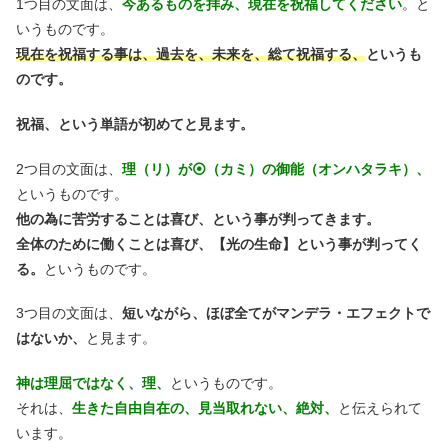
1つ目の文面は、
今あるものを拝み、現在を祝福してください
。と
いうものです。
現在を祝福する事は、過去を、未来を、総て祝福する、
というも
のです。
祝福、という単語が初めてと見ます。
2つ目の文面は、
理（リ）が⦿（カミ）の御能（オンハタラキ）、
というものです。
他の為に苦労することは喜び、という事が判ってきます。
全体のために働くことは喜び、【光の生命】という事が判ってく
る。
というものです。
3つ目の文面は、
短いながら、ほぼ全てがマンデラ・エフェクトで
はないか、
と見ます。
神は理屈ではなく、理、
というものです。
それは、
生きた自由自在の、見当取れない、絶対、
と伝えられて
います。