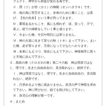
フェクト、神学から前提が変わる為です。
Ⅱ．理（リ）が⦿（カミ）の御能（オンハタラキ）です。
Ⅲ．他の為に苦労すること、全体のために働くこと、は喜
び、【光の生命】という事が判ってきます。
Ⅳ．重荷あるからこそ、風にも倒れず、涙、笑って、汗で、
喜ぶ、総ての体験をしていく事と成ります。
Ⅴ．今まいた種、今日や明日には実りません。
Ⅵ．神の大道に生きて実りの秋（トキ）まって下さい。まい
た種、必ず実ります。万倍になってそなたへかります。
Ⅶ．未来にもえつつ、現在にもえて下さい。神様相手に悠々
と天地に歩んで下さい。
３．黒鉄の巻（クロガネの巻）第二十六帖 神は理屈ではな
く、理です。生きた自由自在の、見当取れない、絶対です。
Ⅰ．神は理屈ではなく、理です。生きた自由自在の、見当取
れない、絶対です。
Ⅱ．只求めるより他に道ありません。赤児の声で神様を求め
て下さい。神に呼びかけ、総てを投げ出して下さい。
Ⅲ．赤児心の理解が第一です。
４．まとめ