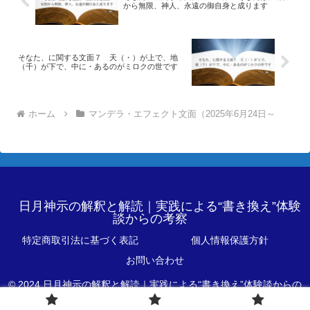
から無限、神人、永遠の御自身と成ります
そなた、に関する文面７ 天（・）が上で、地
（千）が下で、中に・あるのがミロクの世です
ホーム
マンデラ・エフェクト文面（2025年6月24日～
日月神示の解釈と解読｜実践による“書き換え”体験
談からの考察
特定商取引法に基づく表記
個人情報保護方針
お問い合わせ
© 2024 日月神示の解釈と解読｜実践による“書き換え”体験談からの
考察.