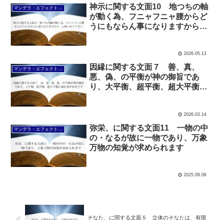
神示に関する文面10 地つちの軸
マンデラ・エフェクト文面（2025年6月24日～
が動く為、フニャフニャ腰からど
うにもならん事になりますから、
心棒入れて下さい
2026.05.13
因縁に関する文面７ 善、真、
マンデラ・エフェクト文面（2025年6月24日～
悪、偽、の平衡が神の御旨であ
り、大平衡、超平衡、超大平衡に
進む事が弥栄です
2026.03.14
弥栄、に関する文面11 一物の中
マンデラ・エフェクト文面（2025年6月24日～
の・なるが故に一物であり、万象
万物の知覚が求められます
2025.09.09
そなた、に関する文面５ 立体のそなたは、有限