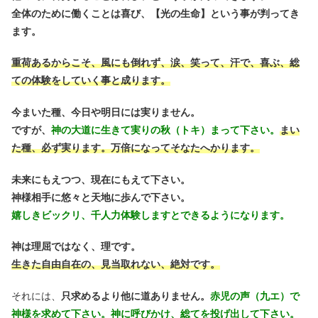
全体のために働くことは喜び、【光の生命】という事が判ってき
ます。
重荷あるからこそ、風にも倒れず、涙、笑って、汗で、喜ぶ、総
ての体験をしていく事と成ります。
今まいた種、今日や明日には実りません。
ですが、
神の大道に生きて実りの秋（トキ）まって下さい。
まい
た種、必ず実ります。万倍になってそなたへかります。
未来にもえつつ、現在にもえて下さい。
神様相手に悠々と天地に歩んで下さい。
嬉しきビックリ、千人力体験しますとできるようになります。
神は理屈ではなく、理です。
生きた自由自在の、見当取れない、絶対です。
それには、
只求めるより他に道ありません。
赤児の声（九エ）で
神様を求めて下さい。神に呼びかけ、総てを投げ出して下さい。