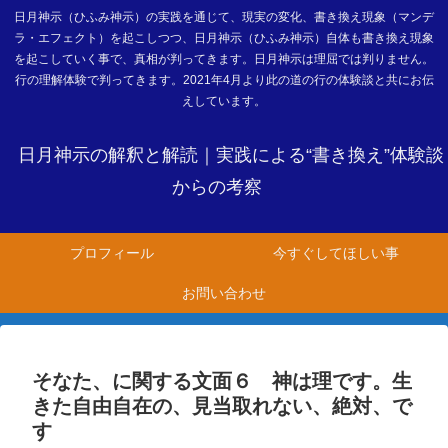
日月神示（ひふみ神示）の実践を通じて、現実の変化、書き換え現象（マンデ
ラ・エフェクト）を起こしつつ、日月神示（ひふみ神示）自体も書き換え現象
を起こしていく事で、真相が判ってきます。日月神示は理屈では判りません。
行の理解体験で判ってきます。2021年4月より此の道の行の体験談と共にお伝
えしています。
日月神示の解釈と解読｜実践による“書き換え”体験談
からの考察
プロフィール
今すぐしてほしい事
お問い合わせ
そなた、に関する文面６ 神は理です。生
きた自由自在の、見当取れない、絶対、で
す