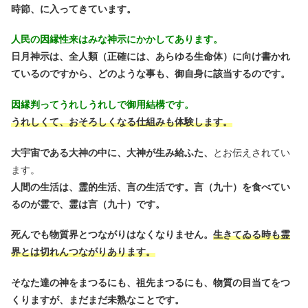
時節、に入ってきています。
人民の因縁性来はみな神示にかかしてあります。
日月神示は、全人類（正確には、あらゆる生命体）に向け書かれ
ているのですから、どのような事も、御自身に該当するのです。
因縁判ってうれしうれしで御用結構です。
うれしくて、おそろしくなる仕組みも体験します。
大宇宙である大神の中に、大神が生み給ふた、
とお伝えされてい
ます。
人間の生活は、霊的生活、言の生活です。言（九十）を食べてい
るのが霊で、霊は言（九十）です。
死んでも物質界とつながりはなくなりません。
生きてゐる時も霊
界とは切れんつながりあります。
そなた達の神をまつるにも、祖先まつるにも、物質の目当てをつ
くりますが、まだまだ未熟なことです。