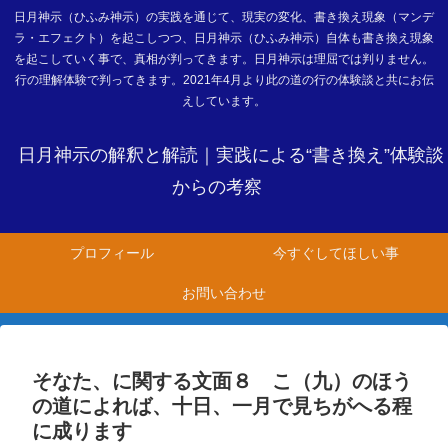
日月神示（ひふみ神示）の実践を通じて、現実の変化、書き換え現象（マンデ
ラ・エフェクト）を起こしつつ、日月神示（ひふみ神示）自体も書き換え現象
を起こしていく事で、真相が判ってきます。日月神示は理屈では判りません。
行の理解体験で判ってきます。2021年4月より此の道の行の体験談と共にお伝
えしています。
日月神示の解釈と解読｜実践による“書き換え”体験談
からの考察
プロフィール
今すぐしてほしい事
お問い合わせ
そなた、に関する文面８ こ（九）のほう
の道によれば、十日、一月で見ちがへる程
に成ります