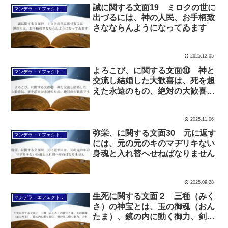
誠に関する文面19 ミロクの世に
マンデラ・エフェクト文面（2025年6月24日～
出づるには、神の人民、お手柄致
さなならんようになってゐます
2025.12.05
よろこび、に関する文面⑩ 神と
マンデラ・エフェクト文面（2025年6月24日～
交流し結婚した大歓喜は、死を超
えた永遠のもの、絶対の大歓喜で
す
2025.11.06
弥栄、に関する文面30 元に返す
マンデラ・エフェクト文面（2025年6月24日～
には、元の元のキのマヂリキない
身魂と入れ替へせねばなりません
2025.09.28
生死に関する文面２ 三種（みく
マンデラ・エフェクト文面（2025年6月24日～
さ）の神宝とは、玉の御魂（おん
たま）、鏡の内に動く御力、剣の
外に動く御力、です