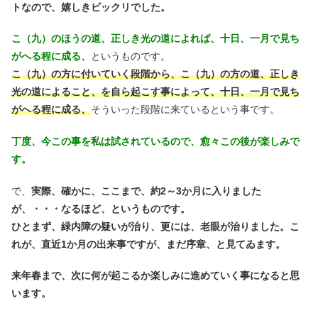
トなので、嬉しきビックリでした。
こ（九）のほうの道、正しき光の道によれば、十日、一月で見ち
がへる程に成る、
というものです。
こ（九）の方に付いていく段階から、こ（九）の方の道、正しき
光の道によること、を自ら起こす事によって、十日、一月で見ち
がへる程に成る、
そういった段階に来ているという事です。
丁度、今この事を私は試されているので、愈々この後が楽しみで
す。
で、
実際、確かに、ここまで、約2～3か月に入りました
が、・・・なるほど、というものです。
ひとまず、緑内障の疑いが治り、更には、老眼が治りました。こ
れが、直近1か月の出来事ですが、まだ序章、と見てゐます。
来年春まで、次に何が起こるか楽しみに進めていく事になると思
います。