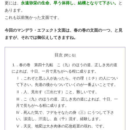
更には、
永遠弥栄の生命、早う体得し、結構となりて下さい。
と
あります。
これも以前無かった文面です。
今回のマンデラ・エフェクト文面は、春の巻の文面の一つ、と見
ますが、それでは御伝えしてきますね。
目次
１．春の巻 第四十九帖 こ（九）のほうの道、正しき光の道
によれば、十日、一月で見ちがへる程に成ります。
Ⅰ．これぞと思ふ人があったら、その理（ミチ）の人につい
て下さい。先達の後からついていくのが一番よいことです。
Ⅱ．人、見出す（三出だす）こと、難しいです。
Ⅲ．こ（九）のほうの道、正しき光の道によれば、十日、一
月で見ちがへる程に成ります。
Ⅳ．死んだ気で、フデをそなたの身（三）にうつして下さ
い。涙流し、汗流し、血（千）流す、経験します。
Ⅴ．天災、地変は大き肉体の応急処置の現れ、です。