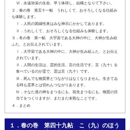
Ⅵ．永遠弥栄の生命、早う体得し、結構となりて下さい。
２．春の巻 第五十一帖 うれしくて、おそろしくなる仕組み
も体験します。
Ⅰ．人民の因縁性来はみな神示にかかしてあります。
Ⅱ．うれしくて、おそろしくなる仕組みも体験します。
３．冬の巻 第一帖 大宇宙である大神の中に、大神が生み給
ふた、とお伝えされています。
Ⅰ．大宇宙である大神の中に、大神が生み給ふた、とお伝え
されています。
Ⅱ．人間の生活は、霊的生活、言の生活です。言（九十）を
食べているのが霊で、霊は言（九十）です。
Ⅲ．死んでも物質界とつながりはなくなりません。生きてゐ
る時も霊界とは切れんつながりあります。
Ⅳ．そなた達の神をまつるにも、祖先まつるにも、物質の目
当てをつくりますが、まだまだ未熟なことです。
４．まとめ
１．春の巻 第四十九帖 こ（九）のほう