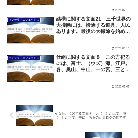
2026.07.13
結構に関する文面21 三千世界の
マンデラ・エフェクト文面（2025年6月24日～
大掃除には、掃除する道具、人民
ゐります。最後の大掃除を始めて
下さい
2026.04.14
仕組に関する文面８ この方祀る
マンデラ・エフェクト文面（2025年6月24日～
には、富士、（ウズ）海、江戸。
各、奥山、中山、一の宮、三と所
あります
2026.02.02
そなた、に関する文面７ 天（・）が上で、地
（千）が下で、中に・あるのがミロクの世です