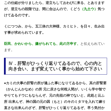
この仕組が分りましたら、逆立ちしておわびに来る、とあります
が、逆立ちの段階では、間に合はんので、くどう
（九土ウ）
気つ
けてゐるのです。
くにつつみ、から、五三体の大神様、カミヒト、を日々、生み出
す事が求められています。
臣民、かわいから、嫌がられても、此の方申す、
と伝えられてい
ます。
Ⅳ．肝腎がひっくり返りてゐるので、心の内と
向き合い、まず変えていく事から始めて下さい
●
カミの大事の肝腎の所が違ふた事になりてゐるから、其の肝腎要
（かんじんかなめ）の所 元に戻さな何程人間が、いくら学や智で
やりてもドウにもならんぞ、元の先祖の神でないと、此処と云ふ
所 出来んぞ、神の国の元の因（もと）のキのミタマを入れて練り
直さな出来んのざぞ、肝腎がひっくり返りてゐるぞ、早う気付か