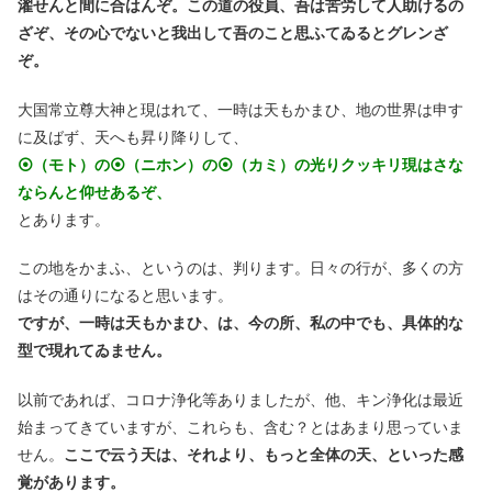
濯せんと間に合はんぞ。この道の役員、吾は苦労して人助けるの
ざぞ、その心でないと我出して吾のこと思ふてゐるとグレンざ
ぞ。
大国常立尊大神と現はれて、一時は天もかまひ、地の世界は申す
に及ばず、天へも昇り降りして、
⦿（モト）の⦿（ニホン）の⦿（カミ）の光りクッキリ現はさな
ならんと仰せあるぞ、
とあります。
この地をかまふ、というのは、判ります。日々の行が、多くの方
はその通りになると思います。
ですが、一時は天もかまひ、は、今の所、私の中でも、具体的な
型で現れてゐません。
以前であれば、コロナ浄化等ありましたが、他、キン浄化は最近
始まってきていますが、これらも、含む？とはあまり思っていま
せん。
ここで云う天は、それより、もっと全体の天、といった感
覚があります。