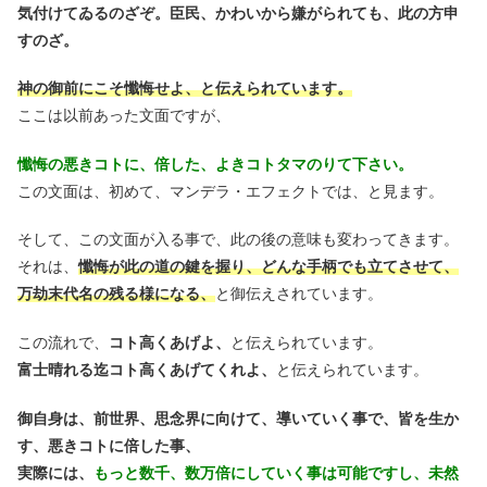
気付けてゐるのざぞ。臣民、かわいから嫌がられても、此の方申
すのざ。
神の御前にこそ懺悔せよ、と伝えられています。
ここは以前あった文面ですが、
懺悔の悪きコトに、倍した、よきコトタマのりて下さい。
この文面は、初めて、マンデラ・エフェクトでは、と見ます。
そして、この文面が入る事で、此の後の意味も変わってきます。
それは、
懺悔が此の道の鍵を握り、
どんな手柄でも立てさせて、
万劫末代名の残る様になる、
と御伝えされています。
この流れで、
コト高くあげよ、
と伝えられています。
富士晴れる迄コト高くあげてくれよ、
と伝えられています。
御自身は、前世界、思念界に向けて、導いていく事で、皆を生か
す、悪きコトに倍した事、
実際には、
もっと数千、数万倍にしていく事は可能ですし、未然