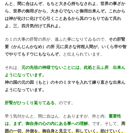
んと、間に合はんぞ、もちと大き心持ちなされよ、世界の事ざか
ら、世界の御用ざから、大き心でないと御用出来んぞ。これから
は神が化けに化けて心引くことあるから其のつもりでゐて呉れ
よ、三、四月気付けて呉れよ。
カミの大事の肝腎の所が、違ふた事になりてゐるので、
その肝腎
要（かんじんかなめ）の所 元に戻さな何程人間が、いくら学や智
でやりてもドウにもならんぞ、
と伝えられています。
それは、
元の先祖の神様でないことには、此処と云ふ所 出来ん
ようになっています。
神の国の元の因（もと）のキのミタマを入れて練り直さな出来ん
ようになっています。
肝腎がひっくり返りてゐる、
のです。
早う気付かんと、間に合はん、とありますが、外と内、
重要性
は、まず、御自身の心の内にある事への理解、
です。そして、
周
囲の一切、外側を、御自身と見立て、和していく、助けていく、