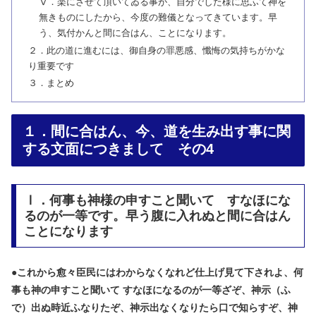
Ⅴ．楽にさせて頂いてゐる事が、自分でした様に思ふて神を
無きものにしたから、今度の難儀となってきています。早
う、気付かんと間に合はん、ことになります。
２．此の道に進むには、御自身の罪悪感、懺悔の気持ちがかな
り重要です
３．まとめ
１．間に合はん、今、道を生み出す事に関
する文面につきまして その4
Ⅰ．何事も神様の申すこと聞いて すなほにな
るのが一等です。早う腹に入れぬと間に合はん
ことになります
●
これから愈々臣民にはわからなくなれど仕上げ見て下されよ、何
事も神の申すこと聞いて すなほになるのが一等ざぞ、神示（ふ
で）出ぬ時近ふなりたぞ、神示出なくなりたら口で知らすぞ、神