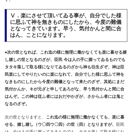
Ⅴ．楽にさせて頂いてゐる事が、自分でした様
に思ふて神を無きものにしたから、今度の難儀
となってきています。早う、気付かんと間に合
はん、ことになります。
●
次の世となれば、これ迄の様に無理に働かなくても楽に暮せる嬉
し嬉しの世となるのざが、臣民 今は人の手に握ってゐるものでも
タタキ落して取る様になりてゐるのざから神も往生ざぞ、神は臣
民楽にしてやりたいのに楽になれて、自分でした様に思ふて神を
なきものにしたから今度の難儀となって来たのざぞ、其処にまだ
気付かんか、キが元ざと申してあろがな、早う気付かんと間に合
はんぞ。この神は従ふ者にはおだやかざが、さからふ者には鬼と
なるのざぞ。
次の世となりますと、
これ迄の様に無理に働かなくても、楽に暮
せる、嬉し嬉し（ウ〇四ウ〇四）の世（四）となりますが、
臣民
は、今は人の手に握ってゐるものでも、タタキ落して取る様にな