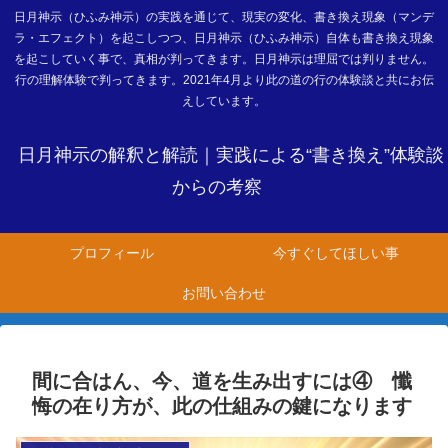
日月神示（ひふみ神示）の実践を通じて、現実の変化、書き換え現象（マンデ
ラ・エフェクト）を起こしつつ、日月神示（ひふみ神示）自体も書き換え現象
を起こしていく事で、真相が判ってきます。日月神示は理屈では判りません。
行の理解体験で判ってきます。2021年4月より此の道の行の体験談と共にお伝
えしています。
日月神示の解釈と解読｜実践による“書き換え”体験談
からの考察
プロフィール
今すぐしてほしい事
お問い合わせ
間に合はん、今、道を生み出すには④ 懺
悔の在り方が、此の仕組みの鍵になります