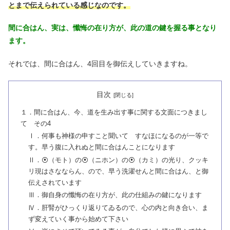
とまで伝えられている感じなのです。
間に合はん、実は、懺悔の在り方が、此の道の鍵を握る事となり
ます。
それでは、間に合はん、4回目を御伝えしていきますね。
目次
１．間に合はん、今、道を生み出す事に関する文面につきまし
て その4
Ⅰ．何事も神様の申すこと聞いて すなほになるのが一等で
す。早う腹に入れぬと間に合はんことになります
Ⅱ．⦿（モト）の⦿（ニホン）の⦿（カミ）の光り、クッキ
リ現はさなならん、ので、早う洗濯せんと間に合はん、と御
伝えされています
Ⅲ．御自身の懺悔の在り方が、此の仕組みの鍵になります
Ⅳ．肝腎がひっくり返りてゐるので、心の内と向き合い、ま
ず変えていく事から始めて下さい