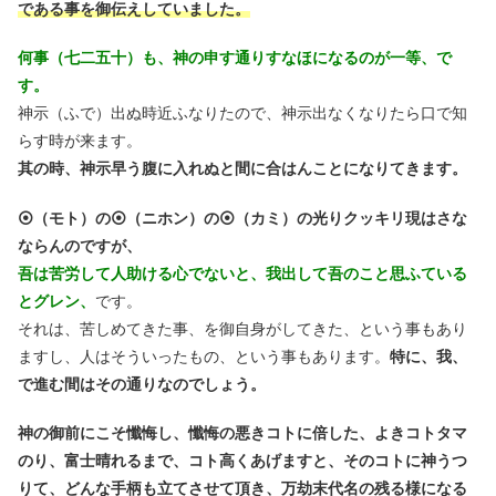
である事を御伝えしていました。
何事（七二五十）も、神の申す通りすなほになるのが一等、で
す。
神示（ふで）出ぬ時近ふなりたので、神示出なくなりたら口で知
らす時が来ます。
其の時、神示早う腹に入れぬと間に合はんことになりてきます。
⦿（モト）の⦿（ニホン）の⦿（カミ）の光りクッキリ現はさな
ならんのですが、
吾は苦労して人助ける心でないと、我出して吾のこと思ふている
とグレン、
です。
それは、苦しめてきた事、を御自身がしてきた、という事もあり
ますし、人はそういったもの、という事もあります。
特に、我、
で進む間はその通りなのでしょう。
神の御前にこそ懺悔し、懺悔の悪きコトに倍した、よきコトタマ
のり、富士晴れるまで、コト高くあげますと、そのコトに神うつ
りて、どんな手柄も立てさせて頂き、万劫末代名の残る様になる