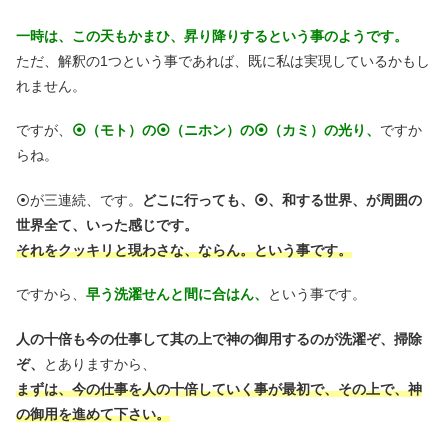
一時は、この天もかまひ、昇り降りするという事のようです。
ただ、解釈の1つという事であれば、既に私は実現しているかもし
れません。
ですが、
⦿（モト）の⦿（ニホン）の⦿（カミ）の光り、
ですか
らね。
⦿が三連続、です。
どこに行っても、⦿、和する世界、が周囲の
世界全て、いった感じです。
それをクッキリと現わさな、ならん。という事です。
ですから、
早う洗濯せんと間に合はん、
という事です。
人の十倍も今の仕事して其の上で神の御用するのが洗濯ぞ、掃除
ぞ、
とありますから、
まずは、今の仕事を人の十倍していく事が最初で、その上で、神
の御用を進めて下さい。