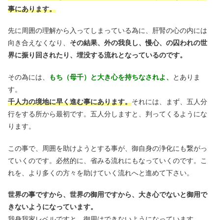
事にあります。
先に周囲の理解から入ってしまっている為に、肝腎の心の内には
向き合えなくなり、
その結果、外の我良し、慢心、の囚われの世
界に振り回されたり、埋没する流れとなっているのです。
その為には、
もち（母千）と大き心を持ちなされよ、
とありま
す。
千人力の境地に早く進む事にあります。
それには、まず、五人分
行をする所から最初です。五人分しますと、判ってくるようにな
ります。
この事で、周囲を助けようとする事が、御自身の浄化にも繋がっ
ていくのです。必然的に、省みる流れにもなっていくのです。こ
れを、より多くの方々を助けていく流れへと進めて下さい。
世界の事ですから、世界の御用ですから、大き心でないと御用で
きないようになっています。
我身我家レベルですと、御用はできないようになっています。