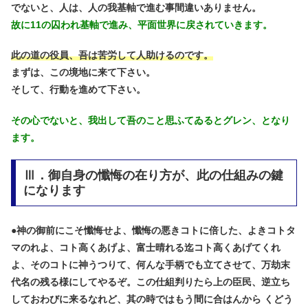
でないと、人は、人の我基軸で進む事間違いありません。
故に11の囚われ基軸で進み、平面世界に戻されていきます。
此の道の役員、吾は苦労して人助けるのです。
まずは、この境地に来て下さい。
そして、行動を進めて下さい。
その心でないと、我出して吾のこと思ふてゐるとグレン、となり
ます。
Ⅲ．御自身の懺悔の在り方が、此の仕組みの鍵
になります
●
神の御前にこそ懺悔せよ、懺悔の悪きコトに倍した、よきコトタ
マのれよ、コト高くあげよ、富士晴れる迄コト高くあげてくれ
よ、そのコトに神うつりて、何んな手柄でも立てさせて、万劫末
代名の残る様にしてやるぞ。この仕組判りたら上の臣民、逆立ち
しておわびに来るなれど、其の時ではもう間に合はんから くどう