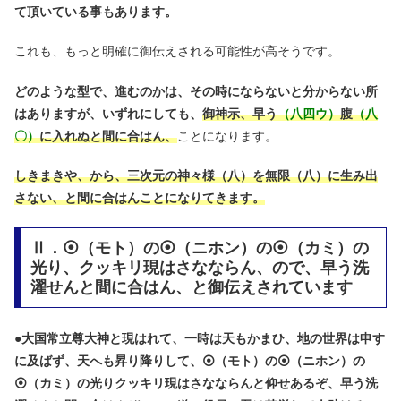
て頂いている事もあります。
これも、もっと明確に御伝えされる可能性が高そうです。
どのような型で、進むのかは、その時にならないと分からない所
はありますが、いずれにしても、
御
神
示、早う
（八四ウ）
腹
（八
〇）
に入れぬと間に合はん、
ことになります。
しきまきや、から、三次元の神々様（八）を無限（八）に生み出
さない、と間に合はんことになりてきます。
Ⅱ．⦿（モト）の⦿（ニホン）の⦿（カミ）の
光り、クッキリ現はさなならん、ので、早う洗
濯せんと間に合はん、と御伝えされています
●
大国常立尊大神と現はれて、一時は天もかまひ、地の世界は申す
に及ばず、天へも昇り降りして、⦿（モト）の⦿（ニホン）の
⦿（カミ）の光りクッキリ現はさなならんと仰せあるぞ、早う洗