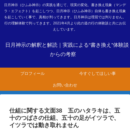
日月神示（ひふみ神示）の実践を通じて、現実の変化、書き換え現象（マンデ
ラ・エフェクト）を起こしつつ、日月神示（ひふみ神示）自体も書き換え現象
を起こしていく事で、真相が判ってきます。日月神示は理屈では判りません。
行の理解体験で判ってきます。2021年4月より此の道の行の体験談と共にお伝
えしています。
日月神示の解釈と解読｜実践による“書き換え”体験談
からの考察
プロフィール
今すぐしてほしい事
お問い合わせ
仕組に関する文面38 五のハタラキは、五
十のつばさの仕組、五十の足がイツラで、
イツラでは動き取れません