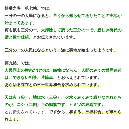
扶桑之巻 第七帖、では、
三分の一の人民になると、
早うから知らせてありたことの実地が
始まってゐます。
何も彼も三分の一。
大掃除して残った三分の一で、新しき御代の
礎と致す仕組、
とお伝えされています。
三分の一の人民になるという、遂に実地が始まったようです。
第九帖、では、
人民同士の横糸だけでは、織物にならん、人間のみでの世界連邦
は、できない相談、片輪車、
とお伝えされています。
あらゆる存在との三千世界和合を求められています。
天は火（⦿）、地は水（三⦿）、火水くみくみて織りなされたも
のが、ニシ（二四）キの御旗です。ヒミツの経綸です。
とお伝えされています。
ですから、
和する、三界和合、が求めら
れます。