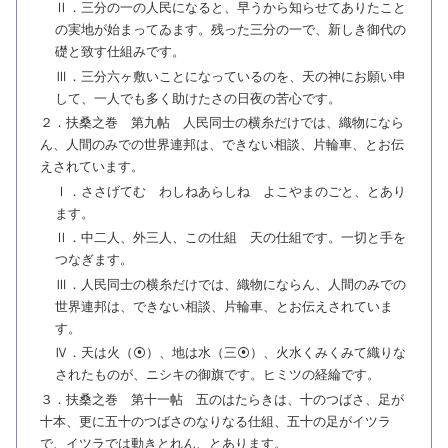
Ⅱ．三分の一の人民になると、早うから知らせてありたこと
の実地が始まってゐます。残った三分の一で、新しき御代の
礎と致す仕組みです。
Ⅲ．三分六ヶ敷いことになっているのを、天の神にお願い申
して、一人でも多く助けたさの日夜の苦心です。
２．扶桑之巻 第九帖 人民同士の横糸だけでは、織物になら
ん、人間のみでの世界連邦は、できない相談、片輪車、とお伝
えされています。
Ⅰ．ささげてむ わしねあらしね よこやまのごと、とあり
ます。
Ⅱ．中二人、外三人、この仕組 天の仕組です。一切と手を
つなぎます。
Ⅲ．人民同士の横糸だけでは、織物にならん、人間のみでの
世界連邦は、できない相談、片輪車、とお伝えされていま
す。
Ⅳ．天は火（⦿）、地は水（三⦿）、火水くみくみて織りな
されたものが、ニシキの御旗です。ヒミツの経綸です。
３．扶桑之巻 第十一帖 五のはたらきは、十のつばさ、足が
十本、更に五十のつばさのなりなる仕組、五十の足がイツラ
で、イツラでは動きとれん、とあります。