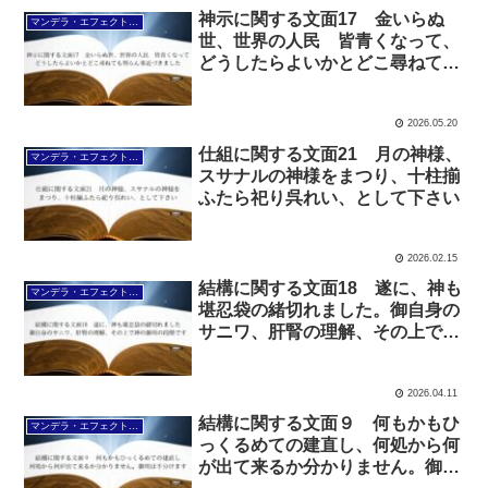
神示に関する文面17 金いらぬ
マンデラ・エフェクト文面（2025年6月24日～
世、世界の人民 皆青くなって、
どうしたらよいかとどこ尋ねても
判らん事近づきました
2026.05.20
仕組に関する文面21 月の神様、
マンデラ・エフェクト文面（2025年6月24日～
スサナルの神様をまつり、十柱揃
ふたら祀り呉れい、として下さい
2026.02.15
結構に関する文面18 遂に、神も
マンデラ・エフェクト文面（2025年6月24日～
堪忍袋の緒切れました。御自身の
サニワ、肝腎の理解、その上で神
の御用の段階です
2026.04.11
結構に関する文面９ 何もかもひ
マンデラ・エフェクト文面（2025年6月24日～
っくるめての建直し、何処から何
が出て来るか分かりません。御用