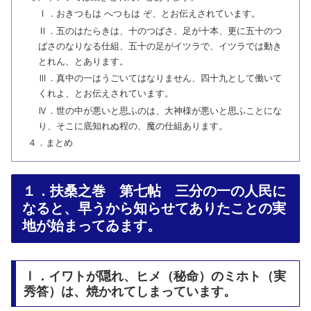
Ⅰ．おきつもは へつもは ぞ、とお伝えされています。
Ⅱ．五のはたらきは、十のつばさ、足が十本、更に五十のつ
ばさのなりなる仕組、五十の足がイツラで、イツラでは動き
とれん、とあります。
Ⅲ．真中の一はうごいてはなりません、四十九として働いて
くれよ、とお伝えされています。
Ⅳ．世の中が悪いと思ふのは、大神様が悪いと思ふことにな
り、そこに底知れぬ程の、魔の仕組あります。
４．まとめ
１．扶桑之巻 第七帖 三分の一の人民に
なると、早うから知らせてありたことの実
地が始まってゐます。
Ⅰ．イワトが隠れ、ヒメ（秘命）のミホト（実
秀答）は、焼かれてしまっています。