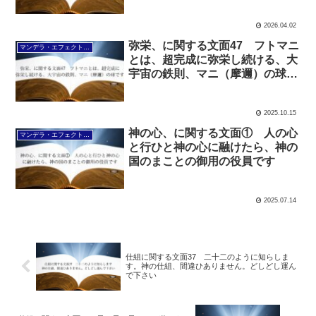
は手分けます
2026.04.02
弥栄、に関する文面47 フトマニ
マンデラ・エフェクト文面（2025年6月24日～
とは、超完成に弥栄し続ける、大
宇宙の鉄則、マニ（摩邇）の球で
す
2025.10.15
神の心、に関する文面① 人の心
マンデラ・エフェクト文面（2025年6月24日～
と行ひと神の心に融けたら、神の
国のまことの御用の役員です
2025.07.14
仕組に関する文面37 二十二のように知らしま
す。神の仕組、間違ひありません。どしどし運ん
で下さい