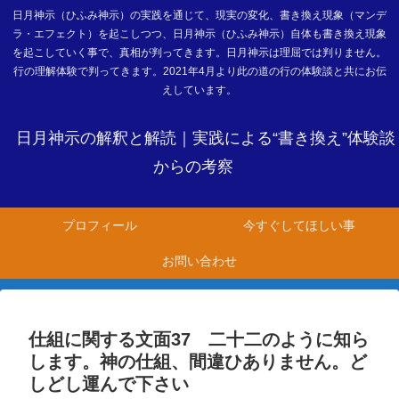
日月神示（ひふみ神示）の実践を通じて、現実の変化、書き換え現象（マンデ
ラ・エフェクト）を起こしつつ、日月神示（ひふみ神示）自体も書き換え現象
を起こしていく事で、真相が判ってきます。日月神示は理屈では判りません。
行の理解体験で判ってきます。2021年4月より此の道の行の体験談と共にお伝
えしています。
日月神示の解釈と解読｜実践による“書き換え”体験談
からの考察
プロフィール
今すぐしてほしい事
お問い合わせ
仕組に関する文面37 二十二のように知ら
します。神の仕組、間違ひありません。ど
しどし運んで下さい