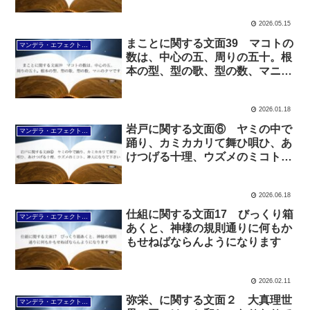
2026.05.15
まことに関する文面39 マコトの
マンデラ・エフェクト文面（2025年6月24日～
数は、中心の五、周りの五十。根
本の型、型の歌、型の数、マニの
タマです
2026.01.18
岩戸に関する文面⑥ ヤミの中で
マンデラ・エフェクト文面（2025年6月24日～
踊り、カミカカリて舞ひ唄ひ、あ
けつげる十理、ウズメのミコト、
神人になりて下さい
2026.06.18
仕組に関する文面17 びっくり箱
マンデラ・エフェクト文面（2025年6月24日～
あくと、神様の規則通りに何もか
もせねばならんようになります
2026.02.11
弥栄、に関する文面２ 大真理世
マンデラ・エフェクト文面（2025年6月24日～