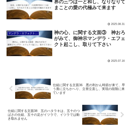
界の三つは一と和し、なりなりて
まことの愛の代極みて来ます
2025.08.31
神の心、に関する文面③ 神おろ
マンデラ・エフェクト文面（2025年6月24日～
がみて、御神示マンデラ・エフェ
クト起こし、取りて下さい
2025.07.16
仕組に関する文面36 悪の利かん時節が来て、早
う善に立ちかへり、立替立直し、実現の段階に来
ています
仕組に関する文面38 五のハタラキは、五十のつ
ばさの仕組、五十の足がイツラで、イツラでは動
き取れません