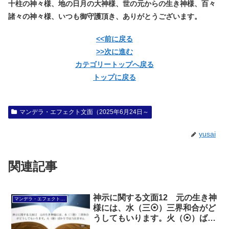
十柱の神々様、地の日月の大神様、世の元からの生き神様、百々
諸々の神々様、いつも御守護頂き、ありがとうございます。
<<前に戻る
>>次に進む
カテゴリートップへ戻る
トップに戻る
マンデラ・エフェクト文面（2025年6月24日～
yusai
関連記事
神示に関する文面12 元の生き神
マンデラ・エフェクト文面（2025年6月24日～
様には、水（三⦿）三界和合がど
うしてもいります。火（⦿）ばか
りでは力出ません