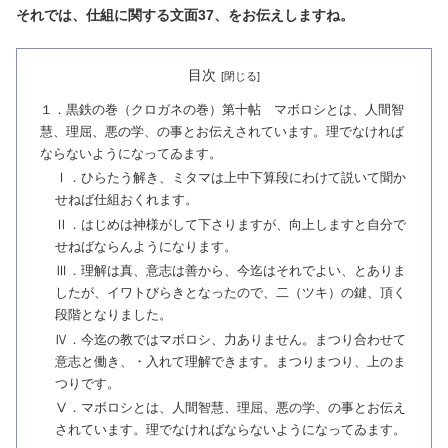
それでは、仕組に関する文面37、をお伝えしますね。
目次
１．黒鉄の巻（クロガネの巻）第十帖 マボロシとは、人間智
慧、理屈、悪の学、の事とお伝えされています。理でなければ
ならないようになってゐます。
Ⅰ．ひらたう解き、ミタマは上中下算段にわけて説いて聞か
せねば仕組おくれます。
Ⅱ．はじめは神様がして下さりますが、向上しますと自分で
せねばならんようになります。
Ⅲ．理解は真、意志は善から、今迄はそれでよい、とありま
したが、イワトびらきとなったので、二（ツキ）の鍵、頂く
段階となりました。
Ⅳ．今迄の教ではマボロシ、力ありません。まつり合わせて
意志と働き、・入れて理解できます。まつりまつり、上のま
つりです。
Ⅴ．マボロシとは、人間智慧、理屈、悪の学、の事とお伝え
されています。理でなければならないようになってゐます。