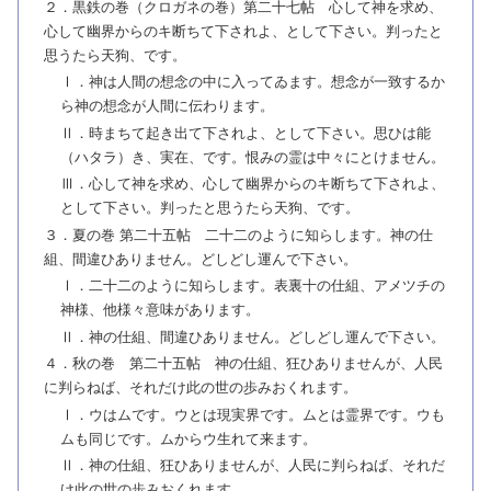
２．黒鉄の巻（クロガネの巻）第二十七帖 心して神を求め、
心して幽界からのキ断ちて下されよ、として下さい。判ったと
思うたら天狗、です。
Ⅰ．神は人間の想念の中に入ってゐます。想念が一致するか
ら神の想念が人間に伝わります。
Ⅱ．時まちて起き出て下されよ、として下さい。思ひは能
（ハタラ）き、実在、です。恨みの霊は中々にとけません。
Ⅲ．心して神を求め、心して幽界からのキ断ちて下されよ、
として下さい。判ったと思うたら天狗、です。
３．夏の巻 第二十五帖 二十二のように知らします。神の仕
組、間違ひありません。どしどし運んで下さい。
Ⅰ．二十二のように知らします。表裏十の仕組、アメツチの
神様、他様々意味があります。
Ⅱ．神の仕組、間違ひありません。どしどし運んで下さい。
４．秋の巻 第二十五帖 神の仕組、狂ひありませんが、人民
に判らねば、それだけ此の世の歩みおくれます。
Ⅰ．ウはムです。ウとは現実界です。ムとは霊界です。ウも
ムも同じです。ムからウ生れて来ます。
Ⅱ．神の仕組、狂ひありませんが、人民に判らねば、それだ
け此の世の歩みおくれます。