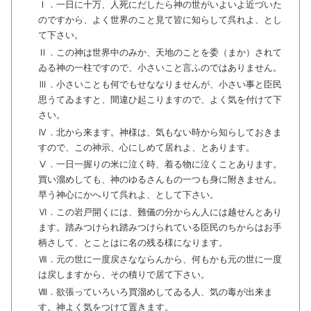
Ⅰ．一日に十万、人死にだしたら神の世がいよいよ近づいた
のですから、よく世界のこと見て皆に知らして呉れよ、とし
て下さい。
Ⅱ．この神は世界中のみか、天地のことを委（まか）されて
ゐる神の一柱ですので、小さいこと言ふのではありません。
Ⅲ．小さいことも何でもせななりませんが、小さい事と臣民
思うてゐますと、間違ひ起こりますので、よく気を付けて下
さい。
Ⅳ．北から来ます。神様は、気もない時から知らしておきま
すので、この神示、心にしめて居れよ、とあります。
Ⅴ．一日一握りの米に泣く時、着る物に泣くことあります。
買い溜めしても、神のゆるさんもの一つも身に附きません。
早う神心にかへりて呉れよ、として下さい。
Ⅵ．この岩戸開くには、難儀の分からん人には越せんとあり
ます。踏みつけられ踏みつけられている臣民のちからはお手
柄さして、とことはに名の残る様になります。
Ⅶ．元の世に一度戻さなならんから、何もかも元の世に一度
は戻しますから、その積りで居て下さい。
Ⅷ．欲張っていろいろ買溜めしてゐる人、気の毒が出来ま
す。神よく気をつけて置きます。