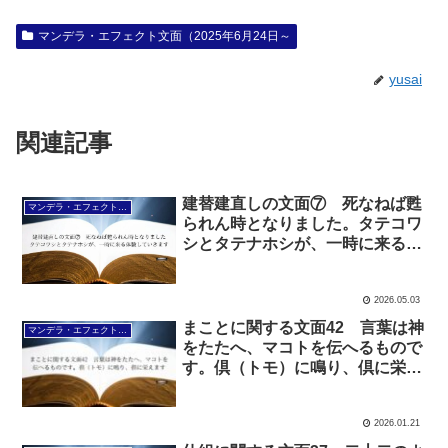
マンデラ・エフェクト文面（2025年6月24日～
yusai
関連記事
建替建直しの文面⑦ 死なねば甦
マンデラ・エフェクト文面（2025年6月24日～
られん時となりました。タテコワ
シとタテナホシが、一時に来る体
験していきます
2026.05.03
まことに関する文面42 言葉は神
マンデラ・エフェクト文面（2025年6月24日～
をたたへ、マコトを伝へるもので
す。倶（トモ）に鳴り、倶に栄え
ます
2026.01.21