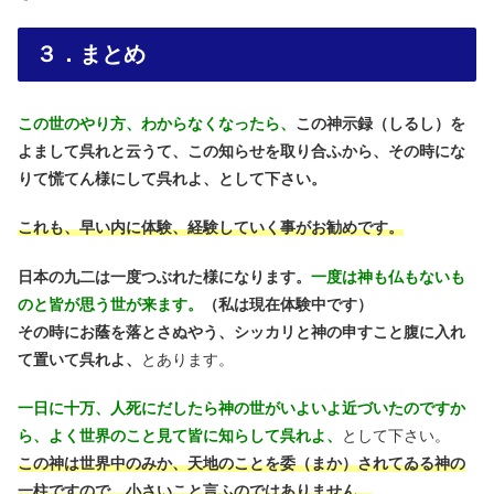
３．まとめ
この世のやり方、わからなくなったら、
この神示録（しるし）を
よまして呉れと云うて、この知らせを取り合ふから、その時にな
りて慌てん様にして呉れよ、として下さい。
これも、早い内に体験、経験していく事がお勧めです。
日本の九二は一度つぶれた様になります。
一度は神も仏もないも
のと皆が思う世が来ます。
（私は現在体験中です）
その時にお蔭を落とさぬやう、シッカリと神の申すこと腹に入れ
て置いて呉れよ、
とあります。
一日に十万、人死にだしたら神の世がいよいよ近づいたのですか
ら、よく世界のこと見て皆に知らして呉れよ、
として下さい。
この神は世界中のみか、天地のことを委（まか）されてゐる神の
一柱ですので、小さいこと言ふのではありません。