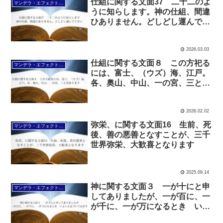
仕組に関する文面37 二十二のよ
マンデラ・エフェクト文面（2025年6月24日～
うに知らします。神の仕組、間違
ひありません。どしどし運んで下
さい
2026.03.03
仕組に関する文面８ この方祀る
マンデラ・エフェクト文面（2025年6月24日～
には、富士、（ウズ）海、江戸。
各、奥山、中山、一の宮、三と所
あります
2026.02.02
弥栄、に関する文面16 生前、死
マンデラ・エフェクト文面（2025年6月24日～
後、善の悪善となすことが、三千
世界弥栄、大歓喜となります
2025.09.14
神に関する文面３ 一が十にと申
マンデラ・エフェクト文面（2025年6月24日～
してありましたが、一が百に、一
が千に、一が万になるとき いよ
いよ近づいてゐます