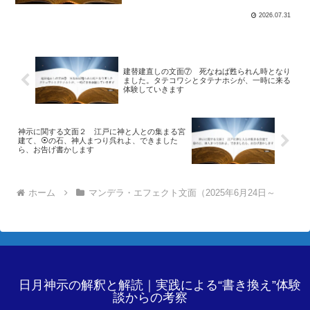
2026.07.31
建替建直しの文面⑦ 死なねば甦られん時となり
ました。タテコワシとタテナホシが、一時に来る
体験していきます
神示に関する文面２ 江戸に神と人との集まる宮
建て、⦿の石、神人まつり呉れよ、できました
ら、お告げ書かします
ホーム
マンデラ・エフェクト文面（2025年6月24日～
日月神示の解釈と解読｜実践による“書き換え”体験
談からの考察