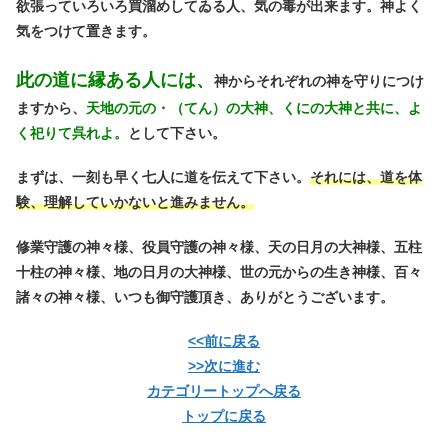
欲張っていろいろ買溜めしてゐる人、気の毒が出来ます。神よく
気をつけて置きます。
此の道に縁ある人には、
神からそれぞれの神を守りにつけ
ますから、
天地の元の・（てん）の大神、くにの大神と共に、よ
く祀りて呉れよ。
として下さい。
まずは、一刻も早く七人に道を伝えて下さい。
それには、道を体
験、理解していかないと進みません。
修業守護の神々様、役員守護の神々様、天の日月の大神様、五柱
十柱の神々様、地の日月の大神様、世の元からの生き神様、百々
諸々の神々様、いつも御守護頂き、ありがとうございます。
<<前に戻る
>>次に進む
カテゴリートップへ戻る
トップに戻る