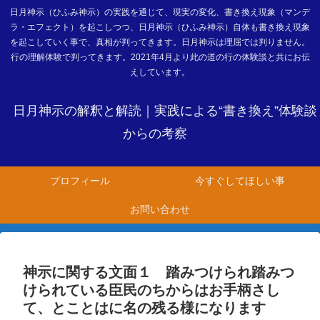
日月神示（ひふみ神示）の実践を通じて、現実の変化、書き換え現象（マンデ
ラ・エフェクト）を起こしつつ、日月神示（ひふみ神示）自体も書き換え現象
を起こしていく事で、真相が判ってきます。日月神示は理屈では判りません。
行の理解体験で判ってきます。2021年4月より此の道の行の体験談と共にお伝
えしています。
日月神示の解釈と解読｜実践による“書き換え”体験談
からの考察
プロフィール
今すぐしてほしい事
お問い合わせ
神示に関する文面１ 踏みつけられ踏みつ
けられている臣民のちからはお手柄さし
て、とことはに名の残る様になります