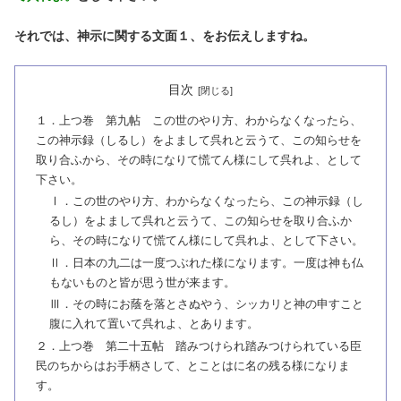
それでは、神示に関する文面１、をお伝えしますね。
目次
１．上つ巻 第九帖 この世のやり方、わからなくなったら、
この神示録（しるし）をよまして呉れと云うて、この知らせを
取り合ふから、その時になりて慌てん様にして呉れよ、として
下さい。
Ⅰ．この世のやり方、わからなくなったら、この神示録（し
るし）をよまして呉れと云うて、この知らせを取り合ふか
ら、その時になりて慌てん様にして呉れよ、として下さい。
Ⅱ．日本の九二は一度つぶれた様になります。一度は神も仏
もないものと皆が思う世が来ます。
Ⅲ．その時にお蔭を落とさぬやう、シッカリと神の申すこと
腹に入れて置いて呉れよ、とあります。
２．上つ巻 第二十五帖 踏みつけられ踏みつけられている臣
民のちからはお手柄さして、とことはに名の残る様になりま
す。