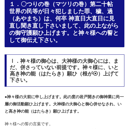
１．〇つりの巻（マツリの巻）第二十帖
世界の民等が日々犯しました罪、穢、過
（あやまち）は、何卒 神直日大直日に見
直し聞き直し下さいまして、此の上ながら
の御守護願ひ上げます。と神々様への誓と
して御伝え下さい。
Ⅰ．神々様の御心は、大神様の大御心には、ま
だ、併さっていない前提です。神々様に、いと
高き神の能（はたらき）願ひ（根が⦿）上げて
下さい。
●
神々様の大前に申し上げます。此の度の岩戸開きの御神業に尚一
層の御活動願ひ上げます。大神様の大御心と御心併せなされ、い
と高き神の能（はたらき）願ひ上げます。
神々様への誓の言葉です。