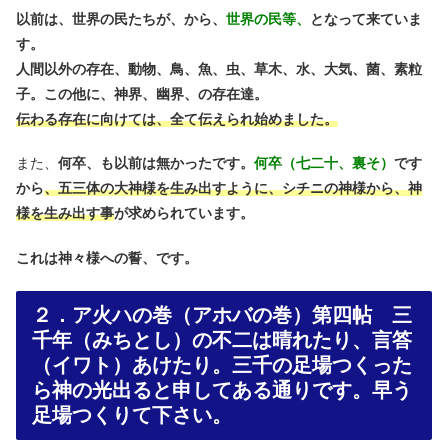
以前は、世界の民たちが、から、
世界の民等、
となって来ていま
す。
人間以外の存在、動物、鳥、魚、虫、草木、水、大気、菌、素粒
子。この他に、神界、幽界、の存在達。
伝わる存在に向けては、全て伝えられ始めました。
また、
何卒、も以前は無かったです。
何卒（七二十、裏そ）
です
から
、五三体の大神様を生み出すように、シチニの神様から、神
様を生み出す事
が求められています。
これは神々様への誓、です。
２．ア火ハの巻（アホバの巻）第四帖 三
千年（みちとし）の不二は晴れたり、言答
（イワト）あけたり。三千の足場つくった
ら神の光出ると申してある通りです。早う
足場つくりて下さい。