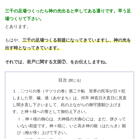
三千の足場つくったら神の光出ると申してある通りです。早う足
場つくりて下さい。
とあります。
もはや、
三千の足場つくる前提になってきていますし、神の光を
出す時となってきています。
それでは、岩戸に関する文面⑦、をお伝えしますね。
目次
１．〇つりの巻（マツリの巻）第二十帖 世界の民等が日々犯
しました罪、穢、過（あやまち）は、何卒 神直日大直日に見直
し聞き直し下さいまして、此の上ながらの御守護願ひ上げま
す。と神々様への誓として御伝え下さい。
Ⅰ．神々様の御心は、大神様の大御心には、まだ、併さって
いない前提です。神々様に、いと高き神の能（はたらき）願
ひ（根が⦿）上げて下さい。