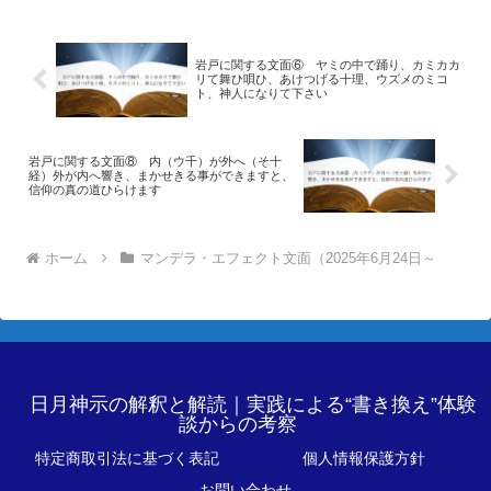
岩戸に関する文面⑥ ヤミの中で踊り、カミカカ
リて舞ひ唄ひ、あけつげる十理、ウズメのミコ
ト、神人になりて下さい
岩戸に関する文面⑧ 内（ウ千）が外へ（そ十
経）外が内へ響き、まかせきる事ができますと、
信仰の真の道ひらけます
ホーム
マンデラ・エフェクト文面（2025年6月24日～
日月神示の解釈と解読｜実践による“書き換え”体験
談からの考察
特定商取引法に基づく表記
個人情報保護方針
お問い合わせ