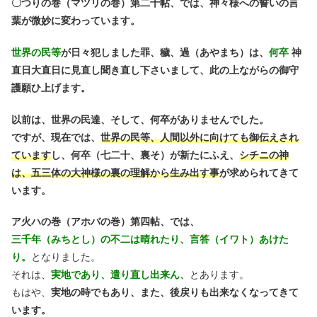
〇つりの巻（マツリの巻）第二十帖、では、神々様への誓いの言
葉が微妙に変わっています。
世界の民等
が日々犯しました罪、穢、過（あやまち）は、
何卒
神
直日大直日に見直し聞き直し下さいまして、此の上ながらの御守
護願ひ上げます。
以前は、世界の民達、そして、何卒がありませんでした。
ですが、現在では、
世界の民等、人間以外に向けても御伝えされ
ています
し、何卒（七二十、裏そ）が新たにふえ、
シチニの神
は、五三体の大神様の裏の理解から生み出す事
が求められてきて
います。
ア火ハの巻（アホバの巻）第四帖、では、
三千年（みちとし）の不二は晴れたり、言答（イワト）あけた
り。
となりました。
それは、
実地であり、遣り直し出来ん、
とあります。
もはや、
実地の時でもあり、また、後戻りも出来なくなってきて
います。