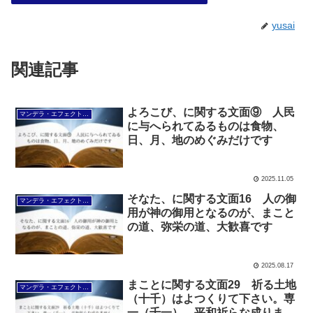
yusai
関連記事
よろこび、に関する文面⑨ 人民
マンデラ・エフェクト文面（2025年6月24日～
に与へられてゐるものは食物、
日、月、地のめぐみだけです
2025.11.05
そなた、に関する文面16 人の御
マンデラ・エフェクト文面（2025年6月24日～
用が神の御用となるのが、まこと
の道、弥栄の道、大歓喜です
2025.08.17
まことに関する文面29 祈る土地
マンデラ・エフェクト文面（2025年6月24日～
（十千）はよつくりて下さい。専
一（千一）、平和祈らな成りませ