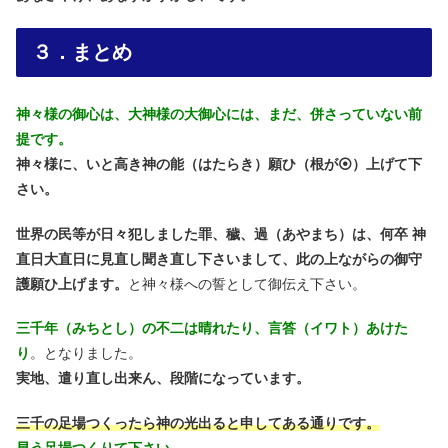
３．まとめ
神々様の御心は、大神様の大御心には、まだ、併さっていない前
提です。
神々様に、いと高き神の能（はたらき）願ひ（根が⦿）上げて下
さい。
世界の民等が日々犯しました罪、穢、過（あやまち）は、何卒 神
直日大直日に見直し聞き直し下さいまして、此の上ながらの御守
護願ひ上げます。
と神々様への誓として御伝え下さい。
三千年（みちとし）の不二は晴れたり、言答（イワト）あけた
り
。となりました。
実地、遣り直し出来ん、段階になっています。
三千の足場つくったら神の光出ると申してある通りです。