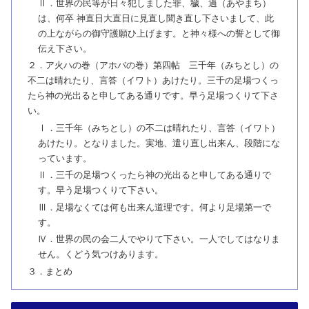
Ⅱ．世界の民等が日々犯しました罪、穢、過（あやまち）
は、何卒 神直日大直日に見直し聞き直し下さいまして、此
の上ながらの御守護願ひ上げます。と神々様への誓として御
伝え下さい。
２．ア火ハの巻（アホバの巻）第四帖 三千年（みちとし）の
不二は晴れたり、言答（イワト）あけたり。三千の足場つくっ
たら神の光出ると申してある通りです。早う足場つくりて下さ
い。
Ⅰ．三千年（みちとし）の不二は晴れたり、言答（イワト）
あけたり。となりました。実地、遣り直し出来ん、段階にな
っています。
Ⅱ．三千の足場つくったら神の光出ると申してある通りで
す。早う足場つくりて下さい。
Ⅲ．足場なくては何も出来ん道理です。何より足場第一で
す。
Ⅳ．世界の民の会二人でやりて下さい。一人でしてはなりま
せん。くどう気つけあります。
３．まとめ