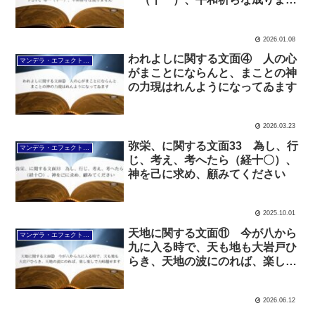
ん
2026.01.08
われよしに関する文面④ 人の心
マンデラ・エフェクト文面（2025年6月24日～
がまことにならんと、まことの神
の力現はれんようになってゐます
2026.03.23
弥栄、に関する文面33 為し、行
マンデラ・エフェクト文面（2025年6月24日～
じ、考え、考へたら（経十〇）、
神を己に求め、顧みてください
2025.10.01
天地に関する文面⑪ 今が八から
マンデラ・エフェクト文面（2025年6月24日～
九に入る時で、天も地も大岩戸ひ
らき、天地の波にのれば、楽し楽
しで大峠越せます
2026.06.12