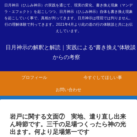
日月神示（ひふみ神示）の実践を通じて、現実の変化、書き換え現象（マンデ
ラ・エフェクト）を起こしつつ、日月神示（ひふみ神示）自体も書き換え現象
を起こしていく事で、真相が判ってきます。日月神示は理屈では判りません。
行の理解体験で判ってきます。2021年4月より此の道の行の体験談と共にお伝
えしています。
日月神示の解釈と解読｜実践による“書き換え”体験談
からの考察
プロフィール
今すぐしてほしい事
お問い合わせ
岩戸に関する文面⑦ 実地、遣り直し出来
ん時節です。三千の足場つくったら神の光
出ます。何より足場第一です