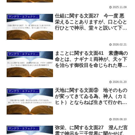
2025.11.09
仕組に関する文面27 今一度 悪
マンデラ・エフェクト文面（2025年6月24日～
栄えることありますが、口と心と
行ひとで神示、堂々と説いて下さ
い
2026.02.21
まことに関する文面41 素盞鳴の
マンデラ・エフェクト文面（2025年6月24日～
命とは、ナギナミ両神が、天ヶ下
を治らす御役目を命じられた尊き
御神です
2026.01.20
天地に関する文面⑨ 地そのもの
マンデラ・エフェクト文面（2025年6月24日～
が変ってきてゐる為、神人（カミ
ヒト）とならねば生きて行かれん
ようになります
2026.06.10
弥栄、に関する文面27 澄んだ言
マンデラ・エフェクト文面（2025年6月24日～
霊で神示を三千世界に聞かせば、