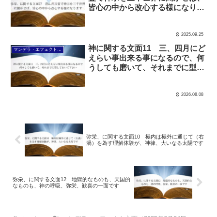
皆心の中から改心する様になりま
す
2025.09.25
神に関する文面11 三、四月にど
マンデラ・エフェクト文面（2025年6月24日～
えらい事出来る事になるので、何
うしても磨いて、それまでに型し
ておいて下さい
2026.08.08
弥栄、に関する文面10 極内は極外に通じて（右
渦）を為す理解体験が、神律、大いなる太陽です
弥栄、に関する文面12 地獄的なものも、天国的
なものも、神の呼吸、弥栄、歓喜の一面です