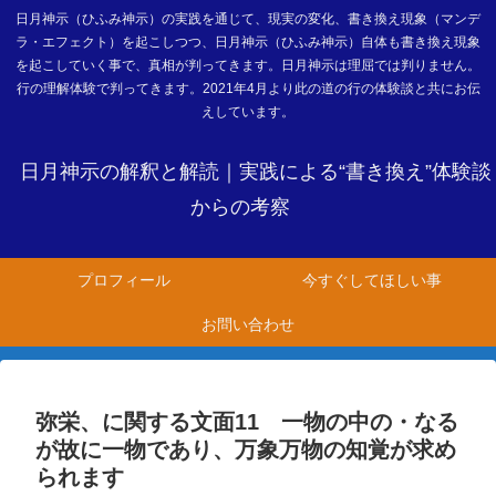
日月神示（ひふみ神示）の実践を通じて、現実の変化、書き換え現象（マンデ
ラ・エフェクト）を起こしつつ、日月神示（ひふみ神示）自体も書き換え現象
を起こしていく事で、真相が判ってきます。日月神示は理屈では判りません。
行の理解体験で判ってきます。2021年4月より此の道の行の体験談と共にお伝
えしています。
日月神示の解釈と解読｜実践による“書き換え”体験談
からの考察
プロフィール
今すぐしてほしい事
お問い合わせ
弥栄、に関する文面11 一物の中の・なる
が故に一物であり、万象万物の知覚が求め
られます