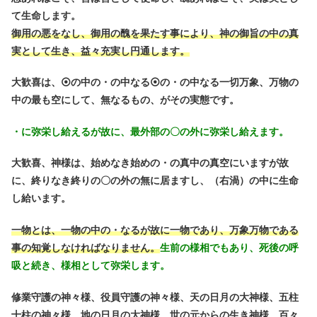
て生命します。
御用の悪をなし、御用の醜を果たす事により、神の御旨の中の真
実として生き、益々充実し円通します。
大歓喜は、⦿の中の・の中なる⦿の・の中なる一切万象、万物の
中の最も空にして、無なるもの、がその実態です。
・に弥栄し給えるが故に、最外部の〇の外に弥栄し給えます。
大歓喜、神様は、始めなき始めの・の真中の真空にいますが故
に、終りなき終りの〇の外の無に居ますし、（右渦）の中に生命
し給います。
一物とは、一物の中の・なるが故に一物であり、万象万物である
事の知覚しなければなりません。
生前の様相でもあり、死後の呼
吸と続き、様相として弥栄します。
修業守護の神々様、役員守護の神々様、天の日月の大神様、五柱
十柱の神々様、地の日月の大神様、世の元からの生き神様、百々