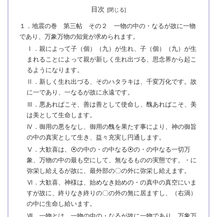
目次
１．地震の巻 第三帖 その２ 一物の中の・なるが故に一物
であり、万象万物の知覚が求められます。
Ⅰ．親によって子（個）（九）が生れ、子（個）（九）が生
まれることによって親が新しく生れ出づる、思念界から起こ
るようになります。
Ⅱ．新しく生れ出づる、そのハタラキは、千変万化です。故
に一であり、一なるが故に永遠です。
Ⅲ．悪あればこそ、善は善として使命し、醜あればこそ、美
は美として生命します。
Ⅳ．御用の悪をなし、御用の醜を果たす事により、神の御旨
の中の真実として生き、益々充実し円通します。
Ⅴ．大歓喜は、⦿の中の・の中なる⦿の・の中なる一切万
象、万物の中の最も空にして、無なるものの実態です。・に
弥栄し給えるが故に、最外部の〇の外に弥栄し給えます。
Ⅵ．大歓喜、神様は、始めなき始めの・の真中の真空にいま
すが故に、終りなき終りの〇の外の無に居ますし、（右渦）
の中に生命し給います。
Ⅶ．一物とは、一物の中の・なるが故に一物であり、万象万