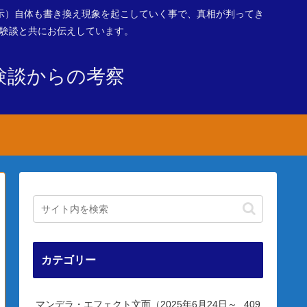
示）自体も書き換え現象を起こしていく事で、真相が判ってき
体験談と共にお伝えしています。
験談からの考察
カテゴリー
マンデラ・エフェクト文面（2025年6月24日～
409