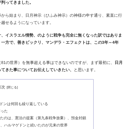
が判ってきました。
事から始まり、日月神示（ひふみ神示）の神様の申す通り、素直に行
を越せるようになっています。
ナ、イスラエル情勢、のように戦争も完全に無くなった訳ではありま
一方で、善きビックリ、マンデラ・エフェクトは、この3年～4年
81の世界）を無事超える事はできないのですが、まず最初に、
日月
ってきた事についてお伝えしていきたい、
と思います。
目次
ドンは何回も繰り返している
だった
たのは、憲法の提案（第九条戦争放棄）、預金封鎖
ら、ハルマゲドンと続いたのが元来の世界