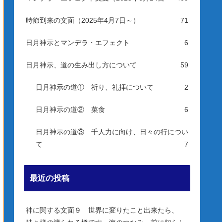
時節到来の文面（2025年4月7日～）
71
日月神示とマンデラ・エフェクト
6
日月神示、道の生み出し方について
59
日月神示の道① 祈り、礼拝について
2
日月神示の道② 菜食
6
日月神示の道③ 千人力に向け、日々の行につい
て
7
最近の投稿
神に関する文面９ 世界に変りたこと出来たら、