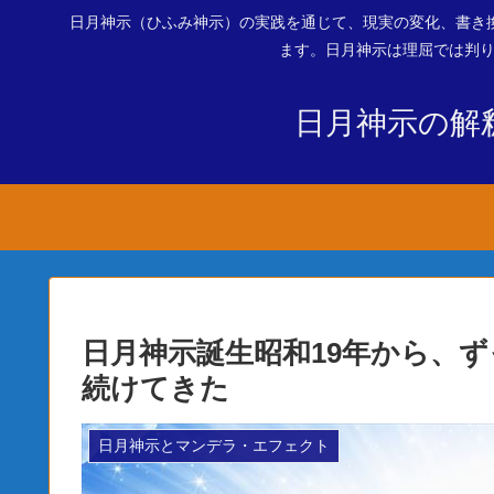
日月神示（ひふみ神示）の実践を通じて、現実の変化、書き
ます。日月神示は理屈では判り
日月神示の解
日月神示誕生昭和19年から、
続けてきた
日月神示とマンデラ・エフェクト