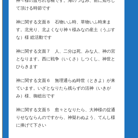
神々様の渡られる橋です。海のつなみ、前に知らし
て頂ける時節です
神に関する文面８ 石物いふ時、草物いふ時来ま
す。北光り、北よくなり神々様みなの産土（うぶす
な）様 総活動です
神に関する文面７ 人、二分は死、みな人、神の宮
となります。西に戦争（いくさ）しつくし、神世と
ひらきます
神に関する文面６ 無理通らぬ時世（ときよ）が来
ています。いざとなりたら残らずの活神（いきが
み）様、御総出です
神に関する文面５ 愈々となりたら、大神様の掟通
りせなならんのですから、神疑わぬよう、てんし様
に捧げて下さい