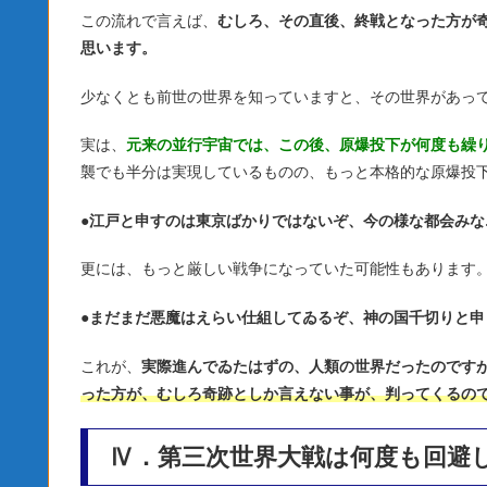
この流れで言えば、
むしろ、その直後、終戦となった方が
思います。
少なくとも前世の世界を知っていますと、その世界があっ
実は、
元来の並行宇宙では、この後、原爆投下が何度も繰
襲でも半分は実現しているものの、もっと本格的な原爆投
●
江戸と申すのは東京ばかりではないぞ、今の様な都会みな
更には、もっと厳しい戦争になっていた可能性もあります
●
まだまだ悪魔はえらい仕組してゐるぞ、神の国千切りと申
これが、
実際進んでゐたはずの、人類の世界だったのです
った方が、むしろ奇跡としか言えない事が、判ってくるの
Ⅳ．第三次世界大戦は何度も回避