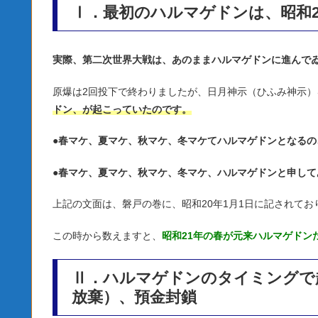
Ⅰ．最初のハルマゲドンは、昭和2
実際、第二次世界大戦は、あのままハルマゲドンに進んで
原爆は2回投下で終わりましたが、日月神示（ひふみ神示
ドン、が起こっていたのです。
●
春マケ、夏マケ、秋マケ、冬マケてハルマゲドンとなるの
●
春マケ、夏マケ、秋マケ、冬マケ、ハルマゲドンと申して
上記の文面は、磐戸の巻に、昭和20年1月1日に記されてお
この時から数えますと、
昭和21年の春が元来ハルマゲドン
Ⅱ．ハルマゲドンのタイミングで
放棄）、預金封鎖