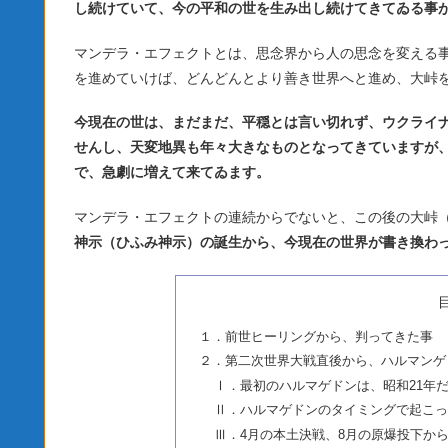
し続けていて、今の平和の世を生み出し続けてきてゐる事
マンデラ・エフェクトとは、思念界から人の思念を変える
を進めていけば、どんどんとより善き世界へと進め、大峠
今現在の世は、まだまだ、平穏とは言い切れず、ウクライ
せんし、天変地異も年々大きなものとなってきていますが、
で、急劇に増えて来てゐます。
マンデラ・エフェクトの連続からでないと、この後の大峠（
神示（ひふみ神示）の誕生から、今現在の世界が書き換わ
１．前世ヒーリングから、判ってきた事
２．第二次世界大戦直後から、ハルマンゲ
Ⅰ．最初のハルマゲドンは、昭和21年
Ⅱ．ハルマゲドンのタイミングで起こっ
Ⅲ．4月の本土決戦、8月の原爆投下か