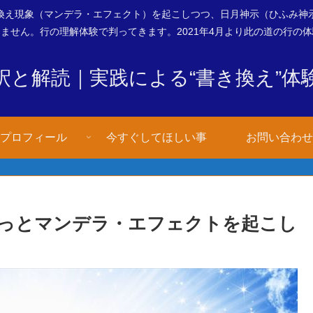
換え現象（マンデラ・エフェクト）を起こしつつ、日月神示（ひふみ神
ません。行の理解体験で判ってきます。2021年4月より此の道の行の
釈と解読｜実践による“書き換え”体
プロフィール
今すぐしてほしい事
お問い合わせ
ずっとマンデラ・エフェクトを起こし