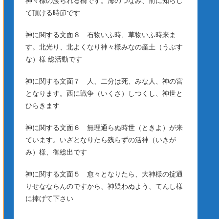
神々様の渡られる橋です。海のつなみ、前に知らし
て頂ける時節です
神に関する文面８ 石物いふ時、草物いふ時来ま
す。北光り、北よくなり神々様みなの産土（うぶす
な）様 総活動です
神に関する文面７ 人、二分は死、みな人、神の宮
となります。西に戦争（いくさ）しつくし、神世と
ひらきます
神に関する文面６ 無理通らぬ時世（ときよ）が来
ています。いざとなりたら残らずの活神（いきが
み）様、御総出です
神に関する文面５ 愈々となりたら、大神様の掟通
りせなならんのですから、神疑わぬよう、てんし様
に捧げて下さい