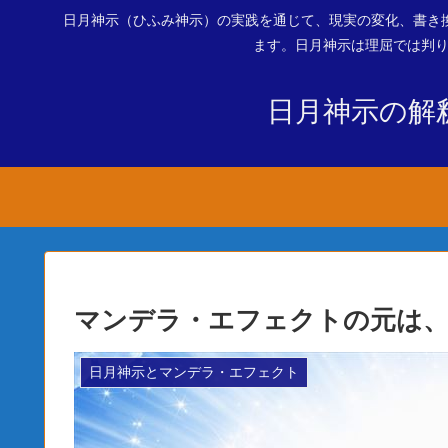
日月神示（ひふみ神示）の実践を通じて、現実の変化、書き
ます。日月神示は理屈では判り
日月神示の解
マンデラ・エフェクトの元は
日月神示とマンデラ・エフェクト