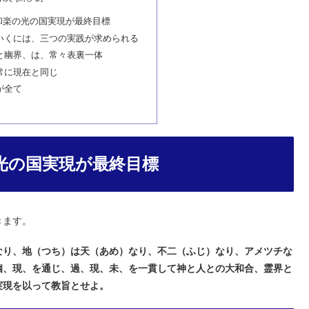
和楽の光の国実現が最終目標
いくには、三つの実践が求められる
と幽界、は、常々表裏一体
常に現在と同じ
が全て
光の国実現が最終目標
きます。
なり、地（つち）は天（あめ）なり、不二（ふじ）なり、アメツチな
幽、現、を通じ、過、現、未、を一貫して神と人との大和合、霊界と
実現を以って教旨とせよ。