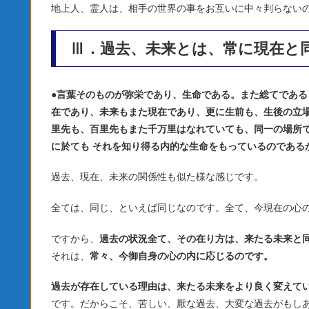
地上人、霊人は、相手の世界の事をお互いに中々判らない
Ⅲ．過去、未来とは、常に現在と
●
言葉そのものが弥栄であり、生命である。また総てである
在であり、未来もまた現在であり、更に生前も、生後の立
里先も、百里先もまた千万里はなれていても、同一の場所
に於ても それを知り得る内的な生命をもっているのである
過去、現在、未来の関係性も似た様な感じです。
全ては、同じ、といえば同じなのです。全て、今現在の心
ですから、
過去の状況全て、その在り方は、来たる未来と
それは、
常々、今御自身の心の内に応じるのです。
過去が存在している理由は、来たる未来をより良く変えて
です。だからこそ、苦しい、厭な過去、大変な過去がもし