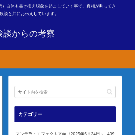
示）自体も書き換え現象を起こしていく事で、真相が判ってき
体験談と共にお伝えしています。
験談からの考察
カテゴリー
マンデラ・エフェクト文面（2025年6月24日～
409