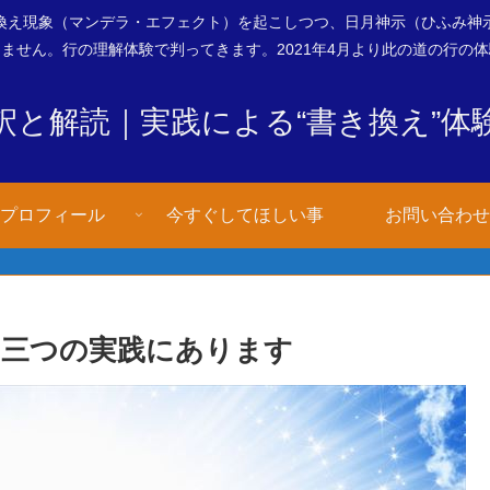
換え現象（マンデラ・エフェクト）を起こしつつ、日月神示（ひふみ神
ません。行の理解体験で判ってきます。2021年4月より此の道の行の
釈と解読｜実践による“書き換え”体
プロフィール
今すぐしてほしい事
お問い合わせ
、三つの実践にあります