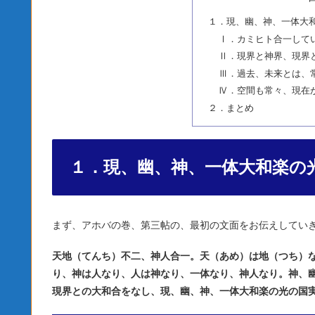
１．現、幽、神、一体大
Ⅰ．カミヒト合一して
Ⅱ．現界と神界、現界
Ⅲ．過去、未来とは、
Ⅳ．空間も常々、現在
２．まとめ
１．現、幽、神、一体大和楽の
まず、アホバの巻、第三帖の、最初の文面をお伝えしてい
天地（てんち）不二、神人合一。天（あめ）は地（つち）
り、神は人なり、人は神なり、一体なり、神人なり。神、
現界との大和合をなし、現、幽、神、一体大和楽の光の国