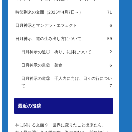
時節到来の文面（2025年4月7日～）
71
日月神示とマンデラ・エフェクト
6
日月神示、道の生み出し方について
59
日月神示の道① 祈り、礼拝について
2
日月神示の道② 菜食
6
日月神示の道③ 千人力に向け、日々の行につい
て
7
最近の投稿
神に関する文面９ 世界に変りたこと出来たら、