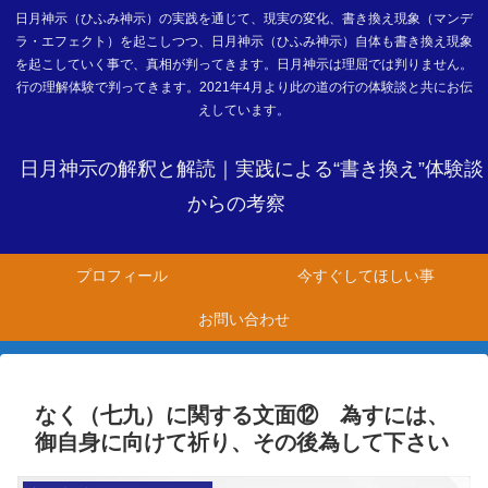
日月神示（ひふみ神示）の実践を通じて、現実の変化、書き換え現象（マンデ
ラ・エフェクト）を起こしつつ、日月神示（ひふみ神示）自体も書き換え現象
を起こしていく事で、真相が判ってきます。日月神示は理屈では判りません。
行の理解体験で判ってきます。2021年4月より此の道の行の体験談と共にお伝
えしています。
日月神示の解釈と解読｜実践による“書き換え”体験談
からの考察
プロフィール
今すぐしてほしい事
お問い合わせ
なく（七九）に関する文面⑫ 為すには、
御自身に向けて祈り、その後為して下さい