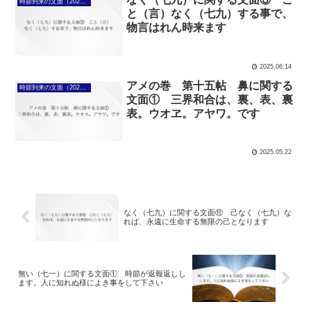
時節到来の文面（2025年4月7日～）
と（言）なく（七九）する事で、
物言はれん時来ます
2025.06.14
アメの巻 第十五帖 鼻に関する
時節到来の文面（2025年4月7日～）
文面① 三界和合は、裏、表、裏
表。ウオヱ。アヤワ。です
2025.05.22
なく（七九）に関する文面⑪ 己なく（七九）な
れば、永遠に生命する無限の己となります
無い（七一）に関する文面① 時節が返報返しし
ます。人に知れぬ様によき事をして下さい