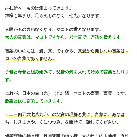
拝む所へ ものは集まってきます。
神様も集まり、足らぬものなく（七九）なります。
人民がもの言わなくなり、マコトの世となります。
天人の言葉は、マコトですから、只一言で、万語を伝えます。
言葉のいのちは、愛、真、ですから、
真愛から発しない言葉はマ
コトの言葉でありません。
子音と母音と組み組みて、父音の気を入れて始めて言葉となりま
す。
これが、日本の古（光）（九）語、マコトの言葉、言霊、です。
数霊と倶に弥栄していきます。
一二三四五六七八九〇、の父音の理解と共に、言葉に、あなは
ち、しきまきや、くにつつみ、を乗せて、話してください。
修業守護の神々様、役員守護の神々様、天の日月の大神様、五柱