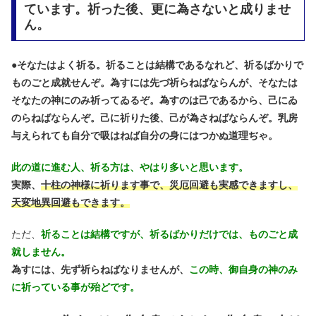
ています。祈った後、更に為さないと成りませ
ん。
●
そなたはよく祈る。祈ることは結構であるなれど、祈るばかりで
ものごと成就せんぞ。為すには先づ祈らねばならんが、そなたは
そなたの神にのみ祈ってゐるぞ。為すのは己であるから、己にゐ
のらねばならんぞ。己に祈りた後、己が為さねばならんぞ。乳房
与えられても自分で吸はねば自分の身にはつかぬ道理ぢゃ。
此の道に進む人、祈る方は、やはり多いと思います。
実際、
十柱の神様に祈ります事で、災厄回避も実感できますし、
天変地異回避もできます。
ただ、
祈ることは結構ですが、祈るばかりだけでは、ものごと成
就しません。
為すには、先ず祈らねばなりませんが、
この時、御自身の神のみ
に祈っている事が殆どです。