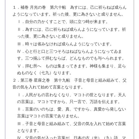
１．補巻 月光の巻 第六十帖 為すには、己に祈らねば成らん
ようになっています。祈った後、更に為さないと成りません。
Ⅰ．自分の力かくすことで、頭に立つ時が来ます。
Ⅱ．為すには、己に祈らねば成らんようになっています。祈
った後、更に為さないと成りません。
Ⅲ．時々は省みなければ成らんようになっています。
Ⅳ．心と行と口と三つそろはねばならんようになってゐま
す。三つ揃ふて拝むならば、どんなものでも与へられます。
Ⅴ．拝む所へ ものは集まってきます。神様も集まり、足ら
ぬものなく（七九）なります。
２．第三巻 星座之巻 第十九帖 子音と母音と組み組みて、父
音の気を入れて始めて言葉となります。
Ⅰ．人民がもの言わなくなり、マコトの世となります。天人
の言葉は、マコトですから、只一言で、万語を伝えます。
Ⅱ．言葉のいのちは、愛、真、ですから、真愛から発しない
言葉はマコトの言葉でありません。
Ⅲ．子音と母音と組み組みて、父音の気を入れて始めて言葉
となります。
Ⅳ．父音の気が入った言葉が、日本の古（光）（九）語、マ