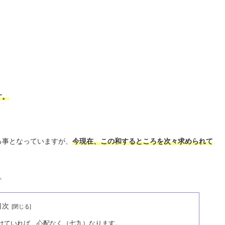
す。
る事となっていますが、
今現在、この和するところを次々求められて
。
目次
けていれば、心配なく（七九）なります。