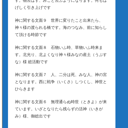
す。物云はず、みこと云ふようになります。何もは
げしく引き上げです
神に関する文面９ 世界に変りたこと出来たら、
神々様の渡られる橋です。海のつなみ、前に知らし
て頂ける時節です
神に関する文面８ 石物いふ時、草物いふ時来ま
す。北光り、北よくなり神々様みなの産土（うぶす
な）様 総活動です
神に関する文面７ 人、二分は死、みな人、神の宮
となります。西に戦争（いくさ）しつくし、神世と
ひらきます
神に関する文面６ 無理通らぬ時世（ときよ）が来
ています。いざとなりたら残らずの活神（いきが
み）様、御総出です