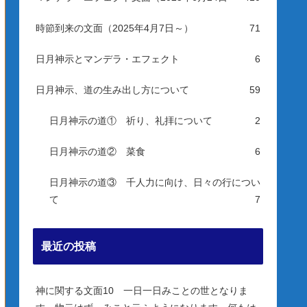
時節到来の文面（2025年4月7日～）
71
日月神示とマンデラ・エフェクト
6
日月神示、道の生み出し方について
59
日月神示の道① 祈り、礼拝について
2
日月神示の道② 菜食
6
日月神示の道③ 千人力に向け、日々の行につい
て
7
最近の投稿
神に関する文面10 一日一日みことの世となりま