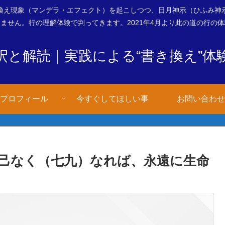
換え現象（マンデラ・エフェクト）を起こしつつ、日月神示（ひふみ神
ません。行の理解体験で判ってきます。2021年4月より此の道の行の
釈と解読｜実践による“書き換え”体
プロフィール
今すぐしてほしい事
お問い合わせ
己なく（七九）なれば、永遠に生命