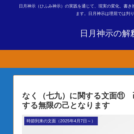
日月神示（ひふみ神示）の実践を通じて、現実の変化、書き
ます。日月神示は理屈では判り
日月神示の解
なく（七九）に関する文面⑪ 
する無限の己となります
時節到来の文面（2025年4月7日～）