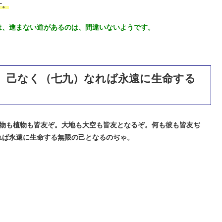
す。
は、進まない道があるのは、間違いないようです。
。己なく（七九）なれば永遠に生命する
物も植物も皆友ぞ。大地も大空も皆友となるぞ。何も彼も皆友ぢ
れば永遠に生命する無限の己となるのぢゃ。