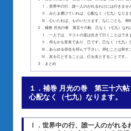
Ⅰ．世界中の行、誰一人のがれるわけには行きませ
Ⅱ．みたま磨けていれば、心配なく（七九）なりま
Ⅲ．心いたれば、ものいたります。なにごとも、神
２．補巻 月光の巻 第五十六帖 己なく（七九）なれ
Ⅰ．一人では、マコトの道は生きて行くことはでき
Ⅱ．何もかも皆友であり、己です。己なく（七九）
Ⅲ．あらゆる存在を拝んで下さい。拝むことは和す
Ⅳ．友を己とすることは、己を友とすることです。
３．まとめ
１．補巻 月光の巻 第三十六
心配なく（七九）なります。
Ⅰ．世界中の行、誰一人のがれる