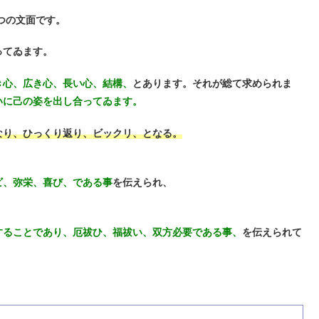
つの文面です。
ってゐます。
き心、広き心、長い心、結構、
とあります。それが総て求められま
いに己の姿を出し合ってゐます。
なり、ひっくり返り、ビックリ、となる。
ビ、弥栄、喜び、である事
を伝えられ、
することであり、厄祓ひ、福祓い、双方必要である事、
を
伝えられて