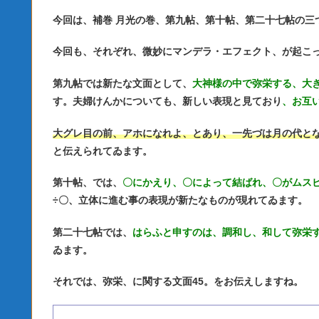
今回は、補巻 月光の巻、第九帖、第十帖、第二十七帖の三
今回も、それぞれ、微妙にマンデラ・エフェクト、が起こ
第九帖では新たな文面として、
大神様の中で弥栄する、大
す。
夫婦けんかについても、新しい表現と見ており
、お互
大グレ目の前、アホになれよ、とあり、一先づは月の代と
と伝えられてゐます。
第十帖、では、
〇にかえり、〇によって結ばれ、
〇がムス
÷〇、立体に進む事の表現が新たなものが現れてゐます。
第二十七帖では、
はらふと申すのは、調和し、和して弥栄
ゐます。
それでは、弥栄、に関する文面45。をお伝えしますね。