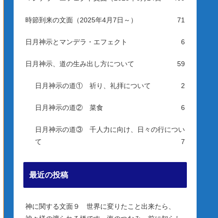
時節到来の文面（2025年4月7日～）
71
日月神示とマンデラ・エフェクト
6
日月神示、道の生み出し方について
59
日月神示の道① 祈り、礼拝について
2
日月神示の道② 菜食
6
日月神示の道③ 千人力に向け、日々の行につい
て
7
最近の投稿
神に関する文面９ 世界に変りたこと出来たら、