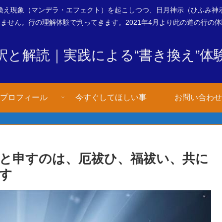
換え現象（マンデラ・エフェクト）を起こしつつ、日月神示（ひふみ神
ません。行の理解体験で判ってきます。2021年4月より此の道の行の
釈と解読｜実践による“書き換え”体
プロフィール
今すぐしてほしい事
お問い合わせ
ふと申すのは、厄祓ひ、福祓い、共に
す