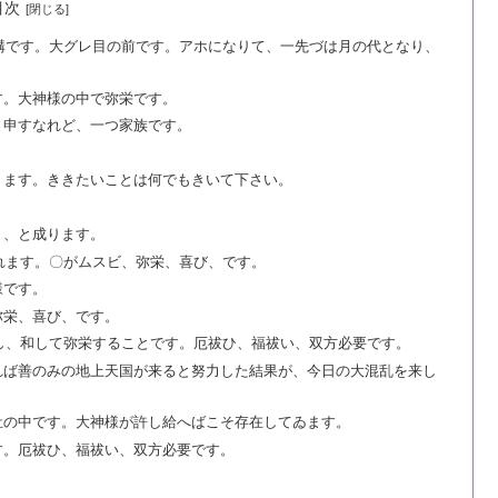
目次
構です。大グレ目の前です。アホになりて、一先づは月の代となり、
す。大神様の中で弥栄です。
と申すなれど、一つ家族です。
。
ります。ききたいことは何でもきいて下さい。
リ、と成ります。
れます。〇がムスビ、弥栄、喜び、です。
様です。
弥栄、喜び、です。
し、和して弥栄することです。厄祓ひ、福祓い、双方必要です。
れば善のみの地上天国が来ると努力した結果が、今日の大混乱を来し
肚の中です。大神様が許し給へばこそ存在してゐます。
す。厄祓ひ、福祓い、双方必要です。