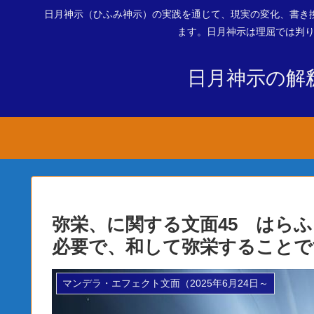
日月神示（ひふみ神示）の実践を通じて、現実の変化、書き
ます。日月神示は理屈では判り
日月神示の解
弥栄、に関する文面45 はら
必要で、和して弥栄することで
マンデラ・エフェクト文面（2025年6月24日～