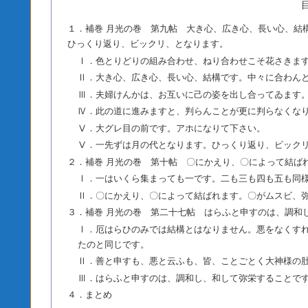
１．補巻 月光の巻 第九帖 大き心、広き心、長い心、結
ひっくり返り、ビックリ、となります。
Ⅰ．色とりどりの組み合わせ、ねり合わせこそ花さきま
Ⅱ．大き心、広き心、長い心、結構です。中々に合わん
Ⅲ．夫婦けんかは、お互いに己の姿を出し合ってゐます
Ⅳ．此の道に進みますと、判らんことが更に判らなくな
Ⅴ．大グレ目の前です。アホになりて下さい。
Ⅴ．一先ずは月の代となります。ひっくり返り、ビック
２．補巻 月光の巻 第十帖 〇にかえり、〇によって結ば
Ⅰ．一はいくら集まっても一です。二も三も四も五も同
Ⅱ．〇にかえり、〇によって結ばれます。〇がムスビ、
３．補巻 月光の巻 第二十七帖 はらふと申すのは、調和
Ⅰ．厄はらひのみでは結構とはなりません。悪をなくす
たのと同じです。
Ⅱ．善と申すも、悪と云ふも、皆、ことごとく大神様の
Ⅲ．はらふと申すのは、調和し、和して弥栄することで
４．まとめ