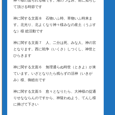
神々様の渡られる橋です。海のつなみ、前に知らし
て頂ける時節です
神に関する文面８ 石物いふ時、草物いふ時来ま
す。北光り、北よくなり神々様みなの産土（うぶす
な）様 総活動です
神に関する文面７ 人、二分は死、みな人、神の宮
となります。西に戦争（いくさ）しつくし、神世と
ひらきます
神に関する文面６ 無理通らぬ時世（ときよ）が来
ています。いざとなりたら残らずの活神（いきが
み）様、御総出です
神に関する文面５ 愈々となりたら、大神様の掟通
りせなならんのですから、神疑わぬよう、てんし様
に捧げて下さい