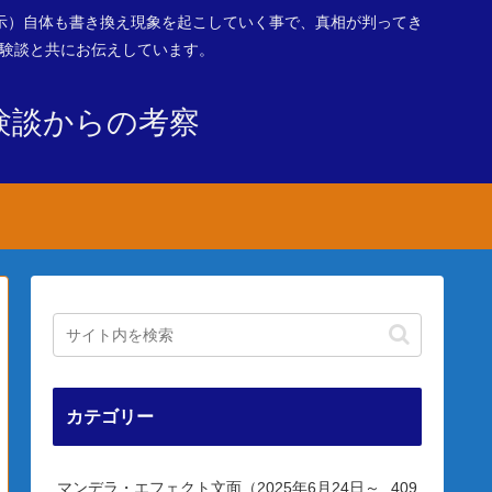
示）自体も書き換え現象を起こしていく事で、真相が判ってき
体験談と共にお伝えしています。
験談からの考察
カテゴリー
マンデラ・エフェクト文面（2025年6月24日～
409