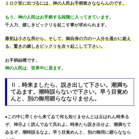
ミロク世に出づるには、神の人民お手柄致さなならんのです。
もう、神の人民はお手柄する段階に入ってきています。
千人力、嬉しきビックリを起こす事が求められます。
最初は小さな所から、そして、御自身の力の一人分を遥かに超え
る、驚きの嬉しきビックリを次々起こして下さい。
お手柄結構です。
神の人民は、世界中に居ます。
Ⅱ．時来ましたら、説き出して下さい。潮満ち
てゐます。潮時誤らないで下さい。早う目覚め
んと、別の御用廻らななりません。
●
この中に早くから来てゐて何も知りませんとは云はれん時来る
ぞ、神示よく読んでゐて呉れよ。時来たら説き出せよ、潮満ちて
ゐるぞ、潮時誤るなよ。早う目覚めんと、別の御用に廻らななら