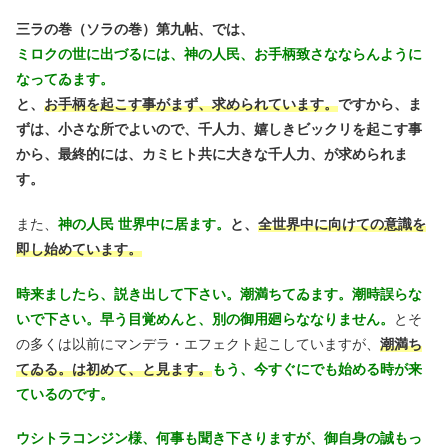
三ラの巻（ソラの巻）第九帖、では、
ミロクの世に出づるには、神の人民、お手柄致さなならんように
なってゐます。
と、
お手柄を起こす事がまず、求められています。
ですから、ま
ずは、小さな所でよいので、千人力、嬉しきビックリを起こす事
から、最終的には、カミヒト共に大きな千人力、が求められま
す。
また、
神の人民 世界中に居ます。
と、
全世界中に向けての意識を
即し始めています。
時来ましたら、説き出して下さい。潮満ちてゐます。潮時誤らな
いで下さい。早う目覚めんと、別の御用廻らななりません。
とそ
の多くは以前にマンデラ・エフェクト起こしていますが、
潮満ち
てゐる。は初めて、と見ます。
もう、今すぐにでも始める時が来
ているのです。
ウシトラコンジン様、何事も聞き下さりますが、御自身の誠もっ