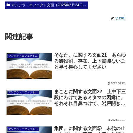
マンデラ・エフェクト文面（2025年6月24日～
yusai
関連記事
そなた、に関する文面21 あらゆ
マンデラ・エフェクト文面（2025年6月24日～
る御役割、存在、上下貴賤ないこ
と早う得心してください
2025.08.22
まことに関する文面22 上中下三
マンデラ・エフェクト文面（2025年6月24日～
段にわけてあるミタマの因縁に、
それぞれ目鼻つけて、岩戸開きと
なります
2026.01.01
集団、に関する文面② 末代の止
マンデラ・エフェクト文面（2025年6月24日～