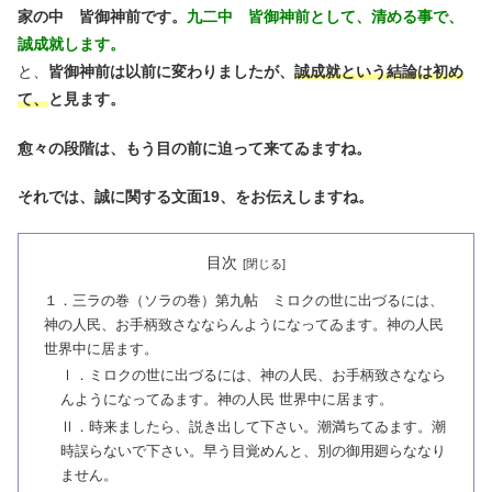
家の中 皆御神前です。
九二中 皆御神前として、清める事で、
誠成就します。
と、
皆御神前は以前に変わりましたが、
誠成就という結論は初め
て、
と見ます。
愈々の段階は、もう目の前に迫って来てゐますね。
それでは、誠に関する文面19、をお伝えしますね。
目次
１．三ラの巻（ソラの巻）第九帖 ミロクの世に出づるには、
神の人民、お手柄致さなならんようになってゐます。神の人民
世界中に居ます。
Ⅰ．ミロクの世に出づるには、神の人民、お手柄致さななら
んようになってゐます。神の人民 世界中に居ます。
Ⅱ．時来ましたら、説き出して下さい。潮満ちてゐます。潮
時誤らないで下さい。早う目覚めんと、別の御用廻らななり
ません。