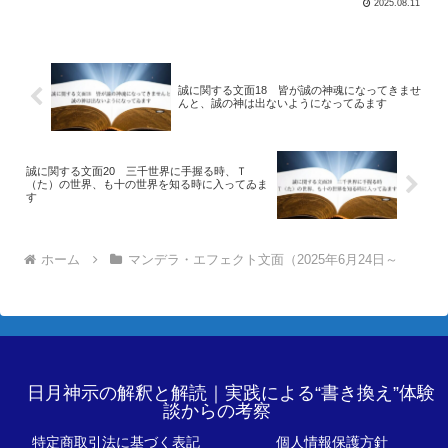
2025.08.11
誠に関する文面18 皆が誠の神魂になってきませ
んと、誠の神は出ないようになってゐます
誠に関する文面20 三千世界に手握る時、Ｔ
（た）の世界、も十の世界を知る時に入ってゐま
す
ホーム
マンデラ・エフェクト文面（2025年6月24日～
日月神示の解釈と解読｜実践による“書き換え”体験
談からの考察
特定商取引法に基づく表記
個人情報保護方針