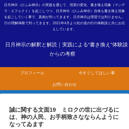
日月神示（ひふみ神示）の実践を通じて、現実の変化、書き換え現象（マンデ
ラ・エフェクト）を起こしつつ、日月神示（ひふみ神示）自体も書き換え現象
を起こしていく事で、真相が判ってきます。日月神示は理屈では判りません。
行の理解体験で判ってきます。2021年4月より此の道の行の体験談と共にお伝
えしています。
日月神示の解釈と解読｜実践による“書き換え”体験談
からの考察
プロフィール
今すぐしてほしい事
お問い合わせ
誠に関する文面19 ミロクの世に出づるに
は、神の人民、お手柄致さなならんように
なってゐます