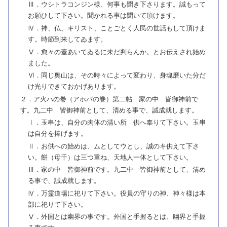
Ⅲ．ウシトラコンジン様、何事も聞き下さります。誠もって
お願ひして下さい。聞かれる事は聞いて頂けます。
Ⅳ．神、仏、キリスト、ことごとく人民の世話もして頂けま
す。時節到来してゐます。
Ⅴ．愈々の蓋あいてゐるに未だ判らんか。とお伝えされ始め
ました。
Ⅵ．同じ奥山は、その時々によって変わり、身魂磨いた分だ
け光りできておかげあります。
２．ア火ハの巻（アホバの巻）第二帖 家の中 皆御神前で
す。九二中 皆御神前として、清める事で、誠成就します。
Ⅰ．玉串は、自分の肉体の清い所 供へ奉りて下さい。玉串
は自分を捧げます。
Ⅱ．お供への始めは、ムとしてウとし、誠のキ供えて下さ
い。餅（母千）は三つ重ね、天地人一体として下さい。
Ⅲ．家の中 皆御神前です。九二中 皆御神前として、清め
る事で、誠成就します。
Ⅳ．万霊道場に祀りて下さい。役員の守りの神、神々様は本
部に祀りて下さい。
Ⅴ．外国とは幽界の事です。外国と手握るとは、幽界と手握