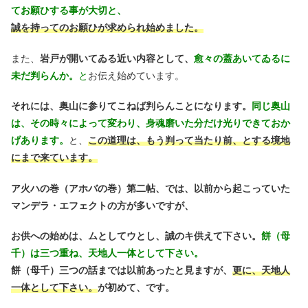
てお願ひする事が大切と、
誠を持ってのお願ひが求められ始めました。
また、
岩戸が開いてゐる近い内容として、
愈々の蓋あいてゐるに
未だ判らんか。
と
お伝え始めています。
それには、奥山に参りてこねば判らんことになります。
同じ奥山
は、その時々によって変わり、身魂磨いた分だけ光りできておか
げあります。
と、
この道理は、もう判って当たり前、とする境地
にまで来ています。
ア火ハの巻（アホバの巻）第二帖、では、以前から起こっていた
マンデラ・エフェクトの方が多いですが、
お供への始めは、ムとしてウとし、誠のキ供えて下さい。
餅（母
千）は三つ重ね、天地人一体として下さい。
餅（母千）三つの話までは以前あったと見ますが、
更に、天地人
一体として下さい。
が初めて、です。