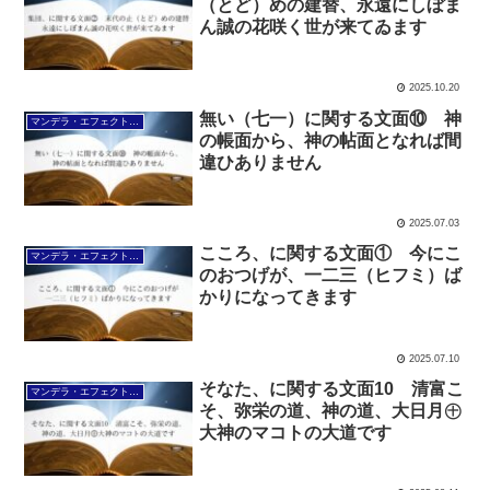
（とど）めの建替、永遠にしぼま
ん誠の花咲く世が来てゐます
2025.10.20
無い（七一）に関する文面⑩ 神
マンデラ・エフェクト文面（2025年6月24日～
の帳面から、神の帖面となれば間
違ひありません
2025.07.03
こころ、に関する文面① 今にこ
マンデラ・エフェクト文面（2025年6月24日～
のおつげが、一二三（ヒフミ）ば
かりになってきます
2025.07.10
そなた、に関する文面10 清富こ
マンデラ・エフェクト文面（2025年6月24日～
そ、弥栄の道、神の道、大日月㊉
大神のマコトの大道です