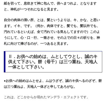
紙を切って、息吹きて神に包んで、供へまつれよ、となります
と、神札が一つそれになると見ます。
自分の肉体の清い所、とは、髪というよりは、キ、かな、と思い
ます。イキ、です。（何か、肉体ですと、髪でも、髪以外でも、
汚れているといえば、全て汚れている気もしてますので）このよ
うにして、心・口・行、一致させ、その上での日々の祈りを、神
札に向けて捧げるのが、一つあると見ます。
Ⅱ．お供への始めは、ムとしてウとし、誠のキ
供えて下さい。餅（母千）は三つ重ね、天地人
一体として下さい。
●
お供への始めはムとせよ、ムはウざぞ、誠のキ供へるのざぞ、餅
は三つ重ねよ、天地人一体ざと申してあろがな。
これは、どこかからか現れたマンデラ・エフェクトです。