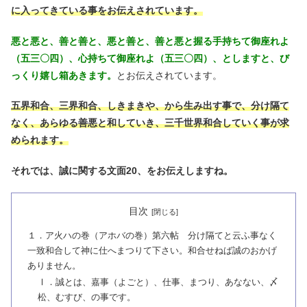
に入ってきている事をお伝えされています。
悪と悪と、善と善と、悪と善と、善と悪と握る手持ちて御座れよ
（五三〇四）、心持ちて御座れよ（五三〇四）、としますと、び
っくり嬉し箱あきます。
とお伝えされています。
五界和合、三界和合、しきまきや、から生み出す事で、分け隔て
なく、あらゆる善悪と和していき、三千世界和合していく事が求
められます。
それでは、誠に関する文面20、をお伝えしますね。
目次
１．ア火ハの巻（アホバの巻）第六帖 分け隔てと云ふ事なく
一致和合して神に仕へまつりて下さい。和合せねば誠のおかげ
ありません。
Ⅰ．誠とは、嘉事（よごと）、仕事、まつり、あなない、〆
松、むすび、の事です。