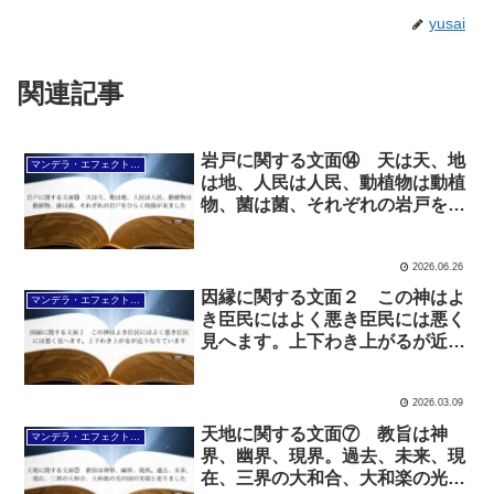
yusai
関連記事
岩戸に関する文面⑭ 天は天、地
マンデラ・エフェクト文面（2025年6月24日～
は地、人民は人民、動植物は動植
物、菌は菌、それぞれの岩戸をひ
らく時節が来ました
2026.06.26
因縁に関する文面２ この神はよ
マンデラ・エフェクト文面（2025年6月24日～
き臣民にはよく悪き臣民には悪く
見へます。上下わき上がるが近う
なりています
2026.03.09
天地に関する文面⑦ 教旨は神
マンデラ・エフェクト文面（2025年6月24日～
界、幽界、現界。過去、未来、現
在、三界の大和合、大和楽の光の