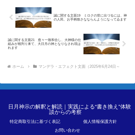
誠に関する文面19 ミロクの世に出づるには、神
の人民、お手柄致さなならんようになってゐます
誠に関する文面21 愈々一致和合し、大神様の仕
組みが相判り来て、大日月の神となりなされ現は
れます
ホーム
マンデラ・エフェクト文面（2025年6月24日～
日月神示の解釈と解読｜実践による“書き換え”体験
談からの考察
特定商取引法に基づく表記
個人情報保護方針
お問い合わせ