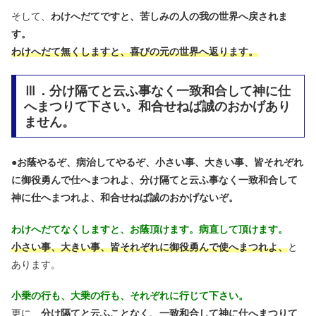
そして、
わけへだてですと、苦しみの人の我の世界へ戻されま
す。
わけへだて無くしますと、喜びの元の世界へ返ります。
Ⅲ．分け隔てと云ふ事なく一致和合して神に仕
へまつりて下さい。和合せねば誠のおかげあり
ません。
●
お蔭やるぞ、病治してやるぞ、小さい事、大きい事、皆それぞれ
に御役勇んで仕へまつれよ、分け隔てと云ふ事なく一致和合して
神に仕へまつれよ、和合せねば誠のおかげないぞ。
わけへだてなくしますと、お蔭頂けます。病直して頂けます。
小さい事、大きい事、皆それぞれに御役勇んで使へまつれよ、
と
あります。
小乗の行も、大乗の行も、それぞれに行じて下さい。
更に、
分け隔てと云ふことなく、一致和合して神に仕へまつりて