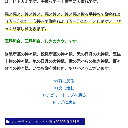
は、ヒトカミです。手握って三千世界に天晴れです。
悪と悪と、善と善と、悪と善と、善と悪と握る手持ちて御座れよ
（五三〇四）、心持ちて御座れよ（五三〇四）、としますと、び
っくり嬉し箱あきます。
五界和合、三界和合、しきまきや、です。
修業守護の神々様、役員守護の神々様、天の日月の大神様、五柱
十柱の神々様、地の日月の大神様、世の元からの生き神様、百々
諸々の神々様、いつも御守護頂き、ありがとうございます。
<<前に戻る
>>次に進む
カテゴリートップへ戻る
トップに戻る
マンデラ・エフェクト文面（2025年6月24日～