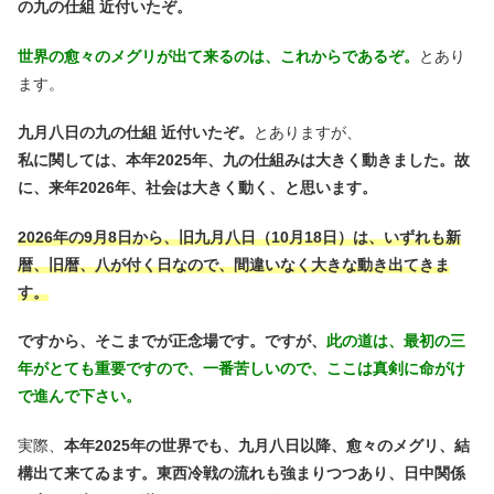
の九の仕組 近付いたぞ。
世界の愈々のメグリが出て来るのは、これからであるぞ。
とあり
ます。
九月八日の九の仕組 近付いたぞ。
とありますが、
私に関しては、本年2025年、九の仕組みは大きく動きました。故
に、来年2026年、社会は大きく動く、と思います。
2026年の9月8日から、旧九月八日（10月18日）は、いずれも新
暦、旧暦、八が付く日なので、
間違いなく大きな動き出てきま
す。
ですから、そこまでが正念場です。ですが、
此の道は、最初の三
年がとても重要ですので、一番苦しいので、ここは真剣に命がけ
で進んで下さい。
実際、
本年2025年の世界でも、九月八日以降、愈々のメグリ、結
構出て来てゐます。東西冷戦の流れも強まりつつあり、日中関係