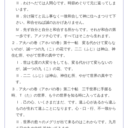
Ⅱ．わけへだては人間心です。時節めぐりて元に返ってしま
います。
Ⅲ．分け隔てと云ふ事なく一致和合して神に仕へまつりて下
さい。和合せねば誠のおかげありません。
Ⅳ．先ず自分と自分と和合する所からです。それが和合の第
一歩です。アメツチ心です。すべてはそこから生れます。
２．ア火ハの巻（アホバの巻）第十一帖 変る代かけて変らな
いのが、誠一つの九（こ）の花です。二二（ふじ）は神山、神
住む所、やがて世界の真中です。
Ⅰ．世は七度の大変りをしても、変る代かけて変らないの
が、誠一つの九（こ）の花、です。
Ⅱ．二二（ふじ）は神山、神住む所、やがて世界の真中で
す。
３．ア火ハの巻（アホバの巻）第二十帖 三千世界に手握る
時、Ｔ（た）の世界、も十の世界を知る時に入ってゐます。
Ⅰ．己の心、いくさまだまだ、です。違ふ心があるから違ふ
ものが生れて違ふことになります。心・口・行、不一致から
です。
Ⅱ．世界の愈々のメグリが出て来るのはこれからです。九月