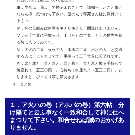
八日の九の仕組 近付いてゐます。
Ⅲ．早合点、我よしで神示よむことで、誠知らしたこと毒と
ならん様 気つけて下さい。薬のんで毒死せん様に気付いて
下さい。
Ⅳ．神の仕組みは何事もキチリキチリ、間違ひありません。
Ⅴ．三千世界に手握る時、Ｔ（た）の世界、も十の世界を知
る時に入ってゐます。
Ⅵ．火火の世界、火火の人、水水の世界、水水の人、と交通
する人は、ヒトカミです。手握って三千世界に天晴れです。
Ⅶ．悪と悪と、善と善と、悪と善と、善と悪と握る手持ちて
御座れよ（五三〇四）、心持ちて御座れよ（五三〇四）、と
しますと、びっくり嬉し箱あきます。
４．まとめ
１．ア火ハの巻（アホバの巻）第六帖 分
け隔てと云ふ事なく一致和合して神に仕へ
まつりて下さい。和合せねば誠のおかげあ
りません。