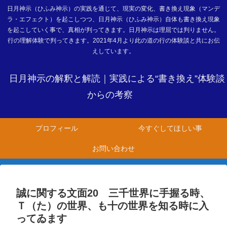
日月神示（ひふみ神示）の実践を通じて、現実の変化、書き換え現象（マンデ
ラ・エフェクト）を起こしつつ、日月神示（ひふみ神示）自体も書き換え現象
を起こしていく事で、真相が判ってきます。日月神示は理屈では判りません。
行の理解体験で判ってきます。2021年4月より此の道の行の体験談と共にお伝
えしています。
日月神示の解釈と解読｜実践による“書き換え”体験談
からの考察
プロフィール
今すぐしてほしい事
お問い合わせ
誠に関する文面20 三千世界に手握る時、
Ｔ（た）の世界、も十の世界を知る時に入
ってゐます