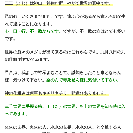
二二（ふじ）は神山、神住む所、やがて世界の真中です。
己の心、いくさまだまだ、です。違ふ心があるから違ふものが生
れて違ふことになります。
心・口・行、不一致からです。
ですが、不一致の方はとても多い
です。
世界の愈々のメグリが出て来るのはこれからです。九月八日の九
の仕組 近付いてゐます。
早合点、我よしで神示よむことで、誠知らしたこと毒とならん
様 気つけて下さい。
薬のんで毒死せん様に気付いて下さい。
神の仕組みは何事もキチリキチリ、間違ひありません。
三千世界に手握る時、Ｔ（た）の世界、も十の世界を知る時に入
ってゐます。
火火の世界、火火の人、水水の世界、水水の人、と交通する人