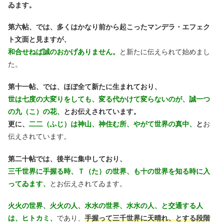
ゐます。
第六帖、では、多くはかなり前から起こったマンデラ・エフェク
ト文面と見ますが、
和合せねば誠のおかげありません。
と新たに伝えられて始めまし
た。
第十一帖、では、ほぼ全て新たに生まれており、
世は七度の大変りをしても、変る代かけて変らないのが、誠一つ
の九（こ）の花、
とお伝えされています。
更に、
二二（ふじ）は神山、神住む所、やがて世界の真中、
と
お
伝えされています。
第二十帖では、後半に集中しており、
三千世界に手握る時、Ｔ（た）の世界、も十の世界を知る時に入
ってゐます、
とお伝えされてゐます。
火火の世界、火火の人、水水の世界、水水の人、と交通する人
は、ヒトカミ、
であり、
手握って三千世界に天晴れ、とする段階