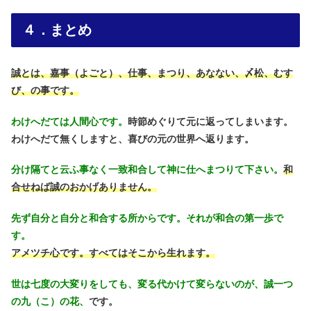
４．まとめ
誠とは、嘉事（よごと）、仕事、まつり、あなない、〆松、むす
び、の事です。
わけへだては人間心です。
時節めぐりて元に返ってしまいます。
わけへだて無くしますと、喜びの元の世界へ返ります。
分け隔てと云ふ事なく一致和合して神に仕へまつりて下さい。
和
合せねば誠のおかげありません。
先ず自分と自分と和合する所からです。それが和合の第一歩で
す。
アメツチ心です。すべてはそこから生れます。
世は七度の大変りをしても、変る代かけて変らないのが、誠一つ
の九（こ）の花、
です。