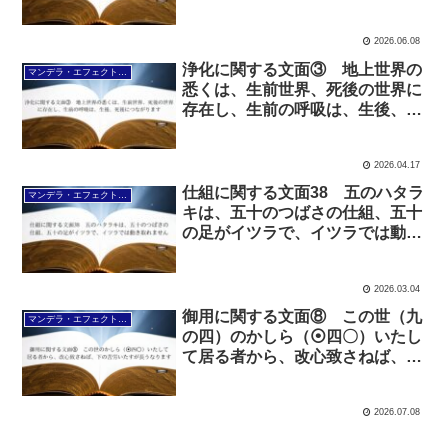
国の実現と変りました
2026.06.08
浄化に関する文面③ 地上世界の
マンデラ・エフェクト文面（2025年6月24日～
悉くは、生前世界、死後の世界に
存在し、生前の呼吸は、生後、死
後につながります
2026.04.17
仕組に関する文面38 五のハタラ
マンデラ・エフェクト文面（2025年6月24日～
キは、五十のつばさの仕組、五十
の足がイツラで、イツラでは動き
取れません
2026.03.04
御用に関する文面⑧ この世（九
マンデラ・エフェクト文面（2025年6月24日～
の四）のかしら（⦿四〇）いたし
て居る者から、改心致さねば、下
の苦労いたすが長うなります
2026.07.08