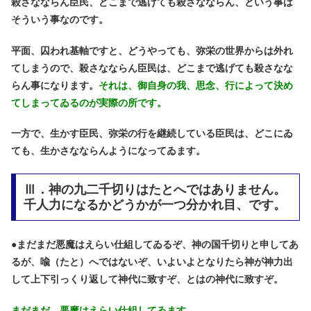
殺さなならん臣民、どこまで逃げても殺さなならん、という事は
そういう事なのです。
平面、囚われ基軸ですと、どうやっても、弥栄の世界からは外れ
てしまうので、殺さなならん臣民は、どこまで逃げても殺さなな
らん事になります。
それは、御自身の我、思念、行によって決め
てしまってゐるのが実際の所です。
一方で、生かす臣民、弥栄の行を継続している臣民は、どこにゐ
ても、生かさなならんようになってゐます。
Ⅲ．神の九二千切りはたとへではありません。
千人力になるかどうかが一つ分かれ目、です。
●
まだまだ悪魔はえらい仕組してゐるぞ、神の国千切りと申してあ
るが、喩（たと）へではないぞ、いよいよとなりたら神が神力出
して上下引っくり返して神代に致すぞ、とはの神代に致すぞ。
まだまだ、悪魔はえらい仕組してゐます。