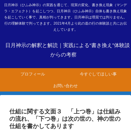
日月神示（ひふみ神示）の実践を通じて、現実の変化、書き換え現象（マンデ
ラ・エフェクト）を起こしつつ、日月神示（ひふみ神示）自体も書き換え現象
を起こしていく事で、真相が判ってきます。日月神示は理屈では判りません。
行の理解体験で判ってきます。2021年4月より此の道の行の体験談と共にお伝
えしています。
日月神示の解釈と解読｜実践による“書き換え”体験談
からの考察
プロフィール
今すぐしてほしい事
お問い合わせ
仕組に関する文面３ 「上つ巻」は仕組み
の流れ、「下つ巻」は次の世の、神の世の
仕組を書かしてあります