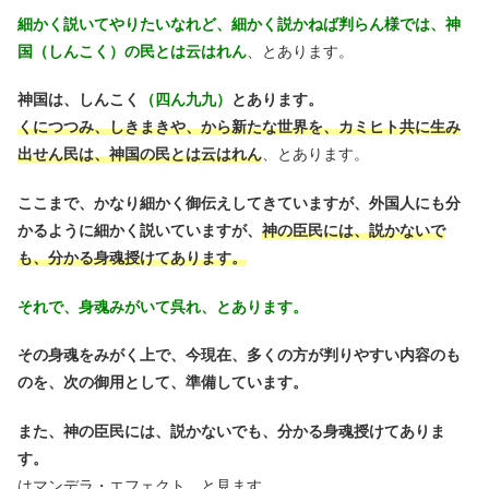
細かく説いてやりたいなれど、細かく説かねば判らん様では、神
国（しんこく）の民とは云はれん
、とあります。
神国は、しんこく
（四ん九九）
とあります。
くにつつみ、しきまきや、から新たな世界を、カミヒト共に生み
出せん民は、神国の民とは云はれん
、とあります。
ここまで、かなり細かく御伝えしてきていますが、外国人にも分
かるように細かく説いていますが、
神の臣民には、説かないで
も、分かる身魂授けてあります。
それで、身魂みがいて呉れ、とあります。
その身魂をみがく上で、今現在、多くの方が判りやすい内容のも
のを、次の御用として、準備しています。
また、神の臣民には、説かないでも、分かる身魂授けてありま
す。
はマンデラ・エフェクト、と見ます。