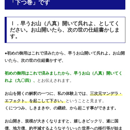
「下つ巻」です
Ⅰ．早うお山（八真）開いて呉れよ、としてく
ださい。お山開いたら、次の世の仕組書かしま
す。
●
初めの御用はこれで済みたから、早うお山開いて呉れよ。お山開
いたら、次の世の仕組書かすぞ、
初めの御用はこれで済みましたから、早うお山（八真）開いてく
れよ（九〇四）、
とお伝えされます。
お山を開くの解釈の一つに、私の体験上では、
三次元マンデラ・
エフェクト、を起こして下さい。
ということと見ます。
くにつつみ、しきまきや、の継続、から起こす事ができます。
お山開き、規模が大きくなりますと、嬉しきビックリ、遂に国
債、地方債、約半減するようなそういった世界への移行等が始ま