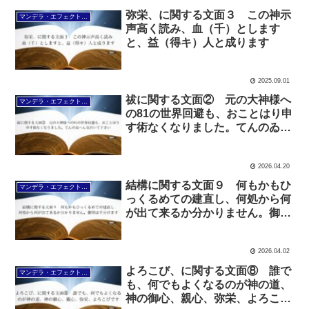
弥栄、に関する文面３ この神示
マンデラ・エフェクト文面（2025年6月24日～
声高く読み、血（千）とします
と、益（得キ）人と成ります
2025.09.01
祓に関する文面② 元の大神様へ
マンデラ・エフェクト文面（2025年6月24日～
の81の世界回避も、おことはり申
す術なくなりました。てんのゐへ
ん気付いて下さい
2026.04.20
結構に関する文面９ 何もかもひ
マンデラ・エフェクト文面（2025年6月24日～
っくるめての建直し、何処から何
が出て来るか分かりません。御用
は手分けます
2026.04.02
よろこび、に関する文面⑧ 誰で
マンデラ・エフェクト文面（2025年6月24日～
も、何でもよくなるのが神の道、
神の御心、親心、弥栄、よろこび