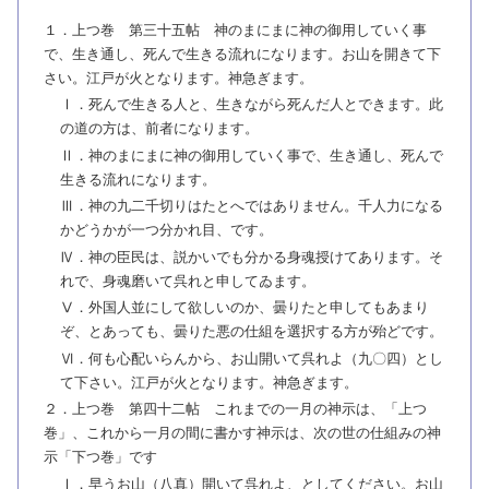
１．上つ巻 第三十五帖 神のまにまに神の御用していく事
で、生き通し、死んで生きる流れになります。お山を開きて下
さい。江戸が火となります。神急ぎます。
Ⅰ．死んで生きる人と、生きながら死んだ人とできます。此
の道の方は、前者になります。
Ⅱ．神のまにまに神の御用していく事で、生き通し、死んで
生きる流れになります。
Ⅲ．神の九二千切りはたとへではありません。千人力になる
かどうかが一つ分かれ目、です。
Ⅳ．神の臣民は、説かいでも分かる身魂授けてあります。そ
れで、身魂磨いて呉れと申してゐます。
Ⅴ．外国人並にして欲しいのか、曇りたと申してもあまり
ぞ、とあっても、曇りた悪の仕組を選択する方が殆どです。
Ⅵ．何も心配いらんから、お山開いて呉れよ（九〇四）とし
て下さい。江戸が火となります。神急ぎます。
２．上つ巻 第四十二帖 これまでの一月の神示は、「上つ
巻」、これから一月の間に書かす神示は、次の世の仕組みの神
示「下つ巻」です
Ⅰ．早うお山（八真）開いて呉れよ、としてください。お山