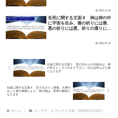
です
2025.11.04
生死に関する文面８ 神は神の中
マンデラ・エフェクト文面（2025年6月24日～
に宇宙を生み、善の祈りには善、
悪の祈りには悪、祈りの通りに何
もかも出てきます
2026.07.19
仕組に関する文面２ 世の元からの仕組みは、神
の申すところへ行きて下さい。行けば何もかも善
くなります
仕組に関する文面４ 五十九のイシ身魂、大神の
みこと達の神徳により、神の国は、世界の親国と
なります
ホーム
マンデラ・エフェクト文面（2025年6月24日～