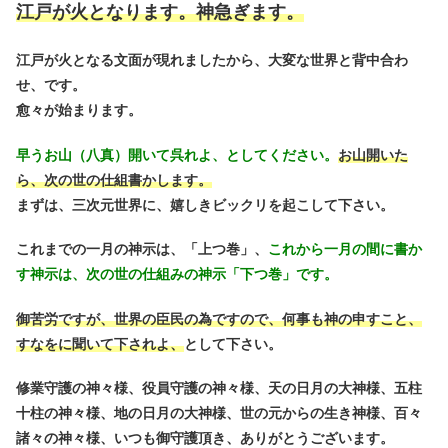
江戸が火となります。神急ぎます。
江戸が火となる文面が現れましたから、大変な世界と背中合わ
せ、です。
愈々が始まります。
早うお山（八真）開いて呉れよ、としてください。
お山開いた
ら、次の世の仕組書かします。
まずは、三次元世界に、嬉しきビックリを起こして下さい。
これまでの一月の神示は、「上つ巻」、
これから一月の間に書か
す神示は、次の世の仕組みの神示「下つ巻」です。
御苦労ですが、世界の臣民の為ですので、何事も神の申すこと、
すなをに聞いて下されよ、
として下さい。
修業守護の神々様、役員守護の神々様、天の日月の大神様、五柱
十柱の神々様、地の日月の大神様、世の元からの生き神様、百々
諸々の神々様、いつも御守護頂き
、ありがとうございます。