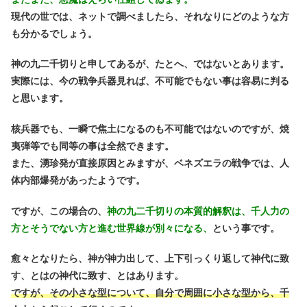
現代の世では、ネットで調べましたら、それなりにどのような方
も分かるでしょう。
神の九二千切りと申してあるが、たとへ、ではないとあります。
実際には、今の戦争兵器見れば、不可能でもない事は容易に判る
と思います。
核兵器でも、一瞬で焦土になるのも不可能ではないのですが、焼
夷弾等でも同等の事は全然できます。
また、湧珍発が直接原因とみますが、ベネズエラの戦争では、人
体内部爆発があったようです。
ですが、この場合の、
神の九二千切りの本質的解釈は、千人力の
方とそうでない方と進む世界線が別々になる、
という事です。
愈々となりたら、神が神力出して、上下引っくり返して神代に致
す、とはの神代に致す、とはあります。
ですが、その小さな型について、自分で周囲に小さな型から、千