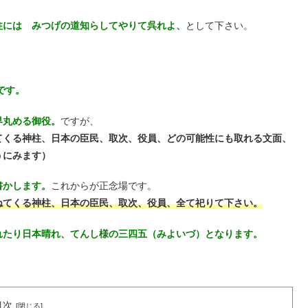
柱には みつげの道知らしてやりて呉れよ、
として下さい。
です。
界丸める御役。
ですが、
てくる神柱、日本の臣民、取次、役員、どの可能性にも取れる文面、
うにみます）
書かします。
これからが正念場です。
ねてくる神柱、日本の臣民、取次、役員、全て祀りて下さい。
れたり日本晴れ、てんし様の三四五（みよいづ）となります。
目次