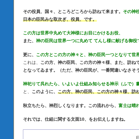
その役員、国々、ところどころから訪ねて来ます。
その神
日本の臣民みな取次ぎ、役員、です。
この方は世界中丸めて大神様にお目にかけるお役、
また、
神の臣民は世界一つに丸めて てんし様に献げる御役
更に、
この方とこの方の神々と、神の臣民一つとなりて世
これは、
この方、神の臣民、この方の神々様、また、訪ね
となってゐます。（ただ、神の臣民が、一番間違いなさそ
神祀りて呉れたら、いよいよ仕組み知らせる神示（ふで）
と、
このように、
この方、神の臣民、この方の神々様、訪
秋立ちたら、神烈しくなります。この流れから、
富士は晴
それでは、仕組に関する文面10、をお伝えしますね。