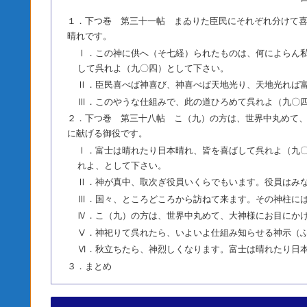
１．下つ巻 第三十一帖 まゐりた臣民にそれぞれ分けて
晴れです。
Ⅰ．この神に供へ（そ七経）られたものは、何によらん
して呉れよ（九〇四）として下さい。
Ⅱ．臣民喜べば神喜び、神喜べば天地光り、天地光れば
Ⅲ．このやうな仕組みで、此の道ひろめて呉れよ（九〇
２．下つ巻 第三十八帖 こ（九）の方は、世界中丸めて、
に献げる御役です。
Ⅰ．富士は晴れたり日本晴れ、皆を喜ばして呉れよ（九
れよ、として下さい。
Ⅱ．神が真中、取次ぎ役員いくらでもいます。役員はみ
Ⅲ．国々、ところどころから訪ねて来ます。その神柱に
Ⅳ．こ（九）の方は、世界中丸めて、大神様にお目にかけ
Ⅴ．神祀りて呉れたら、いよいよ仕組み知らせる神示（
Ⅵ．秋立ちたら、神烈しくなります。富士は晴れたり日
３．まとめ