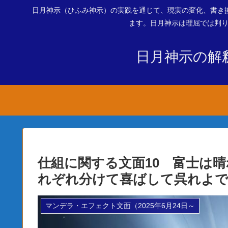
日月神示（ひふみ神示）の実践を通じて、現実の変化、書き
ます。日月神示は理屈では判り
日月神示の解
仕組に関する文面10 富士は
れぞれ分けて喜ばして呉れよ
マンデラ・エフェクト文面（2025年6月24日～