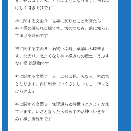
す。物云はず、みこと云ふようになります。何もは
げしく引き上げです
神に関する文面９ 世界に変りたこと出来たら、
神々様の渡られる橋です。海のつなみ、前に知らし
て頂ける時節です
神に関する文面８ 石物いふ時、草物いふ時来ま
す。北光り、北よくなり神々様みなの産土（うぶす
な）様 総活動です
神に関する文面７ 人、二分は死、みな人、神の宮
となります。西に戦争（いくさ）しつくし、神世と
ひらきます
神に関する文面６ 無理通らぬ時世（ときよ）が来
ています。いざとなりたら残らずの活神（いきが
み）様、御総出です