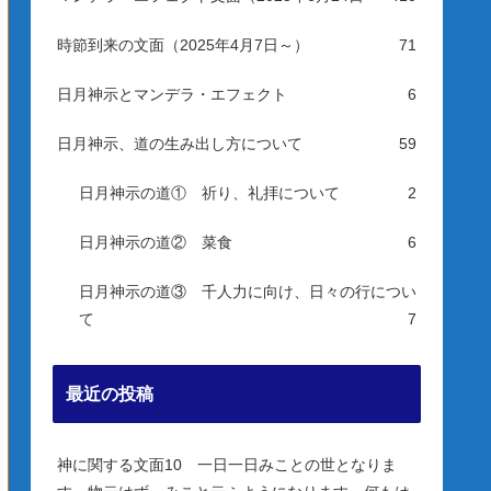
時節到来の文面（2025年4月7日～）
71
日月神示とマンデラ・エフェクト
6
日月神示、道の生み出し方について
59
日月神示の道① 祈り、礼拝について
2
日月神示の道② 菜食
6
日月神示の道③ 千人力に向け、日々の行につい
て
7
最近の投稿
神に関する文面10 一日一日みことの世となりま