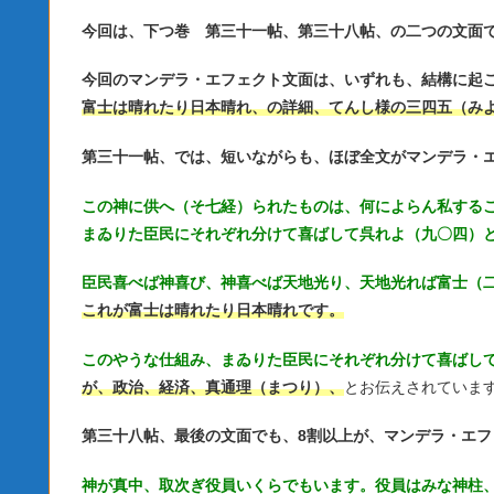
今回は、下つ巻 第三十一帖、第三十八帖、の二つの文面
今回のマンデラ・エフェクト文面は、いずれも、結構に起
富士は晴れたり日本晴れ、の詳細、てんし様の三四五（み
第三十一帖、では、短いながらも、ほぼ全文がマンデラ・
この神に供へ（そ七経）られたものは、何によらん私する
まゐりた臣民にそれぞれ分けて喜ばして呉れよ（九〇四）
臣民喜べば神喜び、神喜べば天地光り、天地光れば富士（
これが富士は晴れたり日本晴れです。
このやうな仕組み、まゐりた臣民にそれぞれ分けて喜ばし
が、政治、経済、真通理（まつり）、
とお伝えされていま
第三十八帖、最後の文面でも、8割以上が、マンデラ・エフ
神が真中、取次ぎ役員いくらでもいます。役員はみな神柱