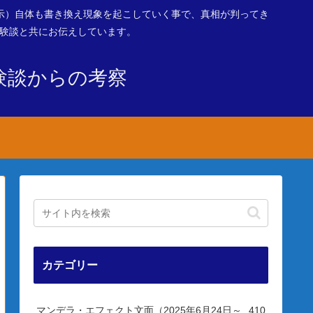
示）自体も書き換え現象を起こしていく事で、真相が判ってき
体験談と共にお伝えしています。
験談からの考察
カテゴリー
マンデラ・エフェクト文面（2025年6月24日～
410