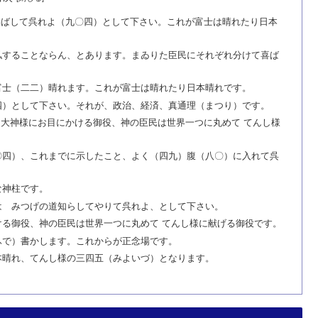
喜ばして呉れよ（九〇四）として下さい。これが富士は晴れたり日本
私することならん、とあります。まゐりた臣民にそれぞれ分けて喜ば
富士（二二）晴れます。これが富士は晴れたり日本晴れです。
四）として下さい。それが、政治、経済、真通理（まつり）です。
大神様にお目にかける御役、神の臣民は世界一つに丸めて てんし様
〇四）、これまでに示したこと、よく（四九）腹（八〇）に入れて呉
な神柱です。
は みつげの道知らしてやりて呉れよ、として下さい。
る御役、神の臣民は世界一つに丸めて てんし様に献げる御役です。
ふで）書かします。これからが正念場です。
本晴れ、てんし様の三四五（みよいづ）となります。