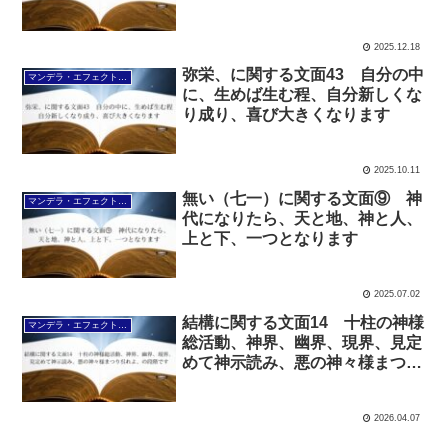
来ます
2025.12.18
弥栄、に関する文面43 自分の中
マンデラ・エフェクト文面（2025年6月24日～
に、生めば生む程、自分新しくな
り成り、喜び大きくなります
2025.10.11
無い（七一）に関する文面⑨ 神
マンデラ・エフェクト文面（2025年6月24日～
代になりたら、天と地、神と人、
上と下、一つとなります
2025.07.02
結構に関する文面14 十柱の神様
マンデラ・エフェクト文面（2025年6月24日～
総活動、神界、幽界、現界、見定
めて神示読み、悪の神々様まつり
呉れよ、の段階です
2026.04.07