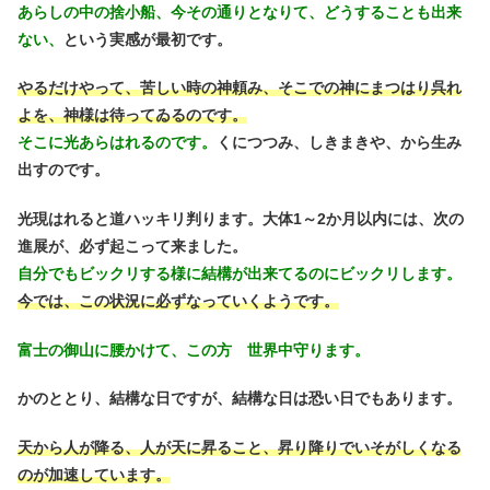
あらしの中の捨小船、今その通りとなりて、どうすることも出来
ない、
という実感が最初です。
やるだけやって、苦しい時の神頼み、そこでの神にまつはり呉れ
よを、神様は待ってゐるのです。
そこに光あらはれるのです。
くにつつみ、しきまきや、から生み
出すのです。
光現はれると道ハッキリ判ります。大体1～2か月以内には、次の
進展が、必ず起こって来ました。
自分でもビックリする様に結構が出来てるのにビックリします。
今では、この状況に必ずなっていくようです。
富士の御山に腰かけて、この方 世界中守ります。
かのととり、結構な日ですが、結構な日は恐い日でもあります。
天から人が降る、人が天に昇ること、昇り降りでいそがしくなる
のが加速しています。