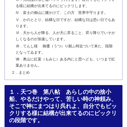
る様に結構が出来てるのにビックリします。
Ⅳ．富士の御山に腰かけて、この方 世界中守ります。
Ⅴ．かのととり、結構な日ですが、結構な日は恐い日でもあ
ります。
Ⅵ．天から人が降る、人が天に昇ること、昇り降りでいそが
しくなるのが加速しています。
Ⅶ．てんし様 御遷（うつ）り願ふ時近づいて来た、段階
となってゐます。
Ⅷ．奥山に紅葉（もみじ）ある内にと思へども、いつまで紅
葉ありません。
２．まとめ
１．天つ巻 第八帖 あらしの中の捨小
船、やるだけやって、苦しい時の神頼み、
そこで神にまつはり呉れよ、自分でもビッ
クリする様に結構が出来てるのにビックリ
の段階です。