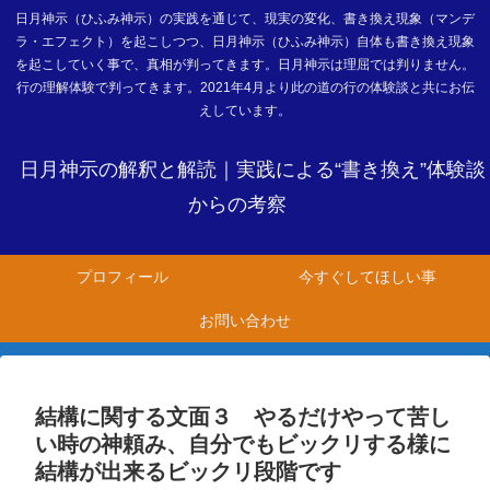
日月神示（ひふみ神示）の実践を通じて、現実の変化、書き換え現象（マンデ
ラ・エフェクト）を起こしつつ、日月神示（ひふみ神示）自体も書き換え現象
を起こしていく事で、真相が判ってきます。日月神示は理屈では判りません。
行の理解体験で判ってきます。2021年4月より此の道の行の体験談と共にお伝
えしています。
日月神示の解釈と解読｜実践による“書き換え”体験談
からの考察
プロフィール
今すぐしてほしい事
お問い合わせ
結構に関する文面３ やるだけやって苦し
い時の神頼み、自分でもビックリする様に
結構が出来るビックリ段階です