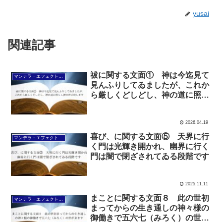
yusai
関連記事
祓に関する文面① 神は今迄見て
マンデラ・エフェクト文面（2025年6月24日～
見んふりしてゐましたが、これか
ら厳しくどしどし、神の道に照ら
し神の世に致します
2026.04.19
喜び、に関する文面⑤ 天界に行
マンデラ・エフェクト文面（2025年6月24日～
く門は光輝き開かれ、幽界に行く
門は闇で閉ざされてゐる段階です
2025.11.11
まことに関する文面８ 此の世初
マンデラ・エフェクト文面（2025年6月24日～
まってからの生き通しの神々様の
御働きで五六七（みろく）の世が