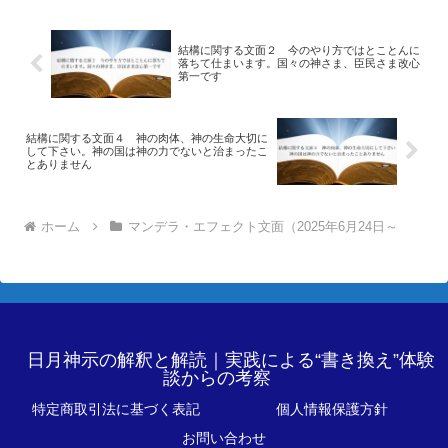
結構に関する文面２ 今のやり方ではとことんに
落ちて仕まいます。国々の神さま、臣民さま改心
第一です
結構に関する文面４ 神の肉体、神の生命大切に
して下さい。神の国は神の力でないと治まったこ
とありません
ホーム
マンデラ・エフェクト文面（2025年6月24日～
日月神示の解釈と解読｜実践による“書き換え”体験
談からの考察
特定商取引法に基づく表記
個人情報保護方針
お問い合わせ