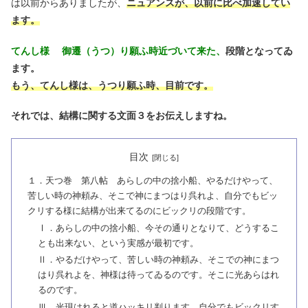
は以前からありましたが、
ニュアンスが、以前に比べ加速してい
ます。
てんし様 御遷（うつ）り願ふ時近づいて来た、
段階となってゐ
ます。
もう、てんし様は、うつり願ふ時、目前です。
それでは、結構に関する文面３をお伝えしますね。
目次
１．天つ巻 第八帖 あらしの中の捨小船、やるだけやって、
苦しい時の神頼み、そこで神にまつはり呉れよ、自分でもビッ
クリする様に結構が出来てるのにビックリの段階です。
Ⅰ．あらしの中の捨小船、今その通りとなりて、どうするこ
とも出来ない、という実感が最初です。
Ⅱ．やるだけやって、苦しい時の神頼み、そこでの神にまつ
はり呉れよを、神様は待ってゐるのです。そこに光あらはれ
るのです。
Ⅲ．光現はれると道ハッキリ判ります。自分でもビックリす