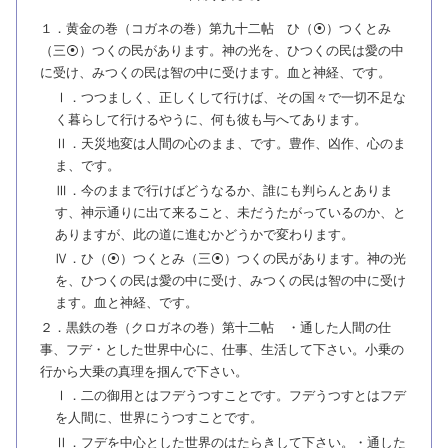
１．黄金の巻（コガネの巻）第九十二帖 ひ（⦿）つくとみ
（三⦿）つくの民があります。神の光を、ひつくの民は愛の中
に受け、みつくの民は智の中に受けます。血と神経、です。
Ⅰ．つつましく、正しくして行けば、その国々で一切不足な
く暮らして行けるやうに、何も彼も与へてあります。
Ⅱ．天災地変は人間の心のまま、です。豊作、凶作、心のま
ま、です。
Ⅲ．今のままで行けばどうなるか、誰にも判らんとありま
す、神示通りに出て来ること、未だうたがっているのか、と
ありますが、此の道に進むかどうかで変わります。
Ⅳ．ひ（⦿）つくとみ（三⦿）つくの民があります。神の光
を、ひつくの民は愛の中に受け、みつくの民は智の中に受け
ます。血と神経、です。
２．黒鉄の巻（クロガネの巻）第十二帖 ・通した人間の仕
事、フデ・とした世界中心に、仕事、生活して下さい。小乗の
行から大乗の真理を掴んで下さい。
Ⅰ．二の御用とはフデうつすことです。フデうつすとはフデ
を人間に、世界にうつすことです。
Ⅱ．フデを中心とした世界のはたらきして下さい。・通した