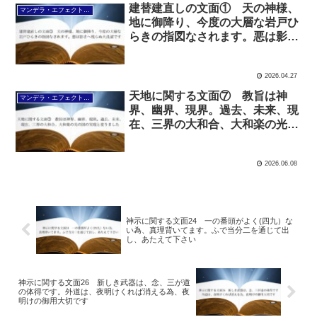
建替建直しの文面① 天の神様、
マンデラ・エフェクト文面（2025年6月24日～
地に御降り、今度の大層な岩戸ひ
らきの指図なされます。悪は影さ
へ残らぬ大洗濯です
2026.04.27
天地に関する文面⑦ 教旨は神
マンデラ・エフェクト文面（2025年6月24日～
界、幽界、現界。過去、未来、現
在、三界の大和合、大和楽の光の
国の実現と変りました
2026.06.08
神示に関する文面24 一の番頭がよく(四九）な
い為、真理背いてます。ふで当分二を通じて出
し、あたえて下さい
神示に関する文面26 新しき武器は、念、三が道
の体得です。外道は、夜明けくれば消える為、夜
明けの御用大切です