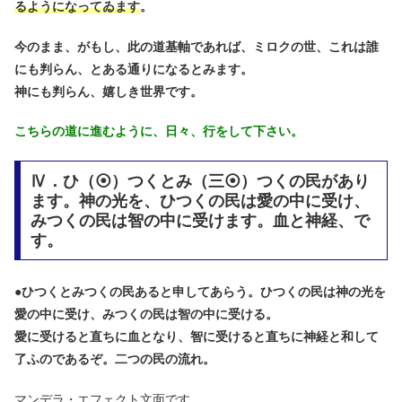
るようになってゐます
。
今のまま、がもし、此の道基軸であれば、ミロクの世、これは誰
にも判らん、とある通りになるとみます。
神にも判らん、嬉しき世界です。
こちらの道に進むように、日々、行をして下さい。
Ⅳ．ひ（⦿）つくとみ（三⦿）つくの民があり
ます。神の光を、ひつくの民は愛の中に受け、
みつくの民は智の中に受けます。血と神経、で
す。
●
ひつくとみつくの民あると申してあらう。ひつくの民は神の光を
愛の中に受け、みつくの民は智の中に受ける。
愛に受けると直ちに血となり、智に受けると直ちに神経と和して
了ふのであるぞ。二つの民の流れ。
マンデラ・エフェクト文面です。