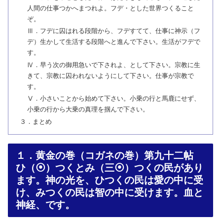
人間の仕事つかへまつれよ。フデ・とした世界つくること
ぞ。
Ⅲ．フデに囚はれる段階から、フデすてて、仕事に神示（フ
デ）生かして生活する段階へと進んで下さい。生活がフデで
す。
Ⅳ．早う次の御用急いで下されよ、として下さい。宗教に生
きて、宗教に囚われないようにして下さい。仕事が宗教で
す。
Ⅴ．小さいことから始めて下さい。小乗の行と馬鹿にせず、
小乗の行から大乗の真理を掴んで下さい。
３．まとめ
１．黄金の巻（コガネの巻）第九十二帖
ひ（⦿）つくとみ（三⦿）つくの民があり
ます。神の光を、ひつくの民は愛の中に受
け、みつくの民は智の中に受けます。血と
神経、です。