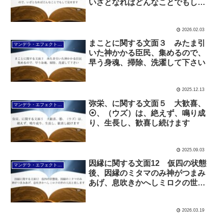
いざとなればどんなことでもして
見せます
2026.02.03
まことに関する文面３ みたま引
マンデラ・エフェクト文面（2025年6月24日～
いた神かかる臣民、集めるので、
早う身魂、掃除、洗濯して下さい
2025.12.13
弥栄、に関する文面５ 大歓喜、
マンデラ・エフェクト文面（2025年6月24日～
⦿、（ウズ）は、絶えず、鳴り成
り、生長し、歓喜し続けます
2025.09.03
因縁に関する文面12 仮四の状態
マンデラ・エフェクト文面（2025年6月24日～
後、因縁のミタマのみ神がつまみ
あげ、息吹きかへしミロクの世の
人民と致します
2026.03.19