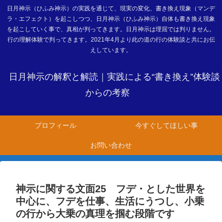
日月神示（ひふみ神示）の実践を通じて、現実の変化、書き換え現象（マンデ
ラ・エフェクト）を起こしつつ、日月神示（ひふみ神示）自体も書き換え現象
を起こしていく事で、真相が判ってきます。日月神示は理屈では判りません。
行の理解体験で判ってきます。2021年4月より此の道の行の体験談と共にお伝
えしています。
日月神示の解釈と解読｜実践による“書き換え”体験談
からの考察
プロフィール
今すぐしてほしい事
お問い合わせ
神示に関する文面25 フデ・とした世界を
中心に、フデを仕事、生活にうつし、小乗
の行から大乗の真理を掴む段階です