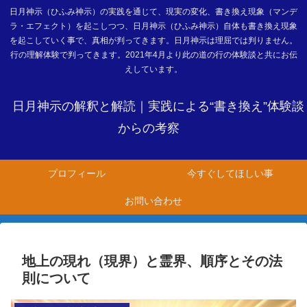
日月神示（ひふみ神示）の実践を通じて、現実の変化、書き換え現象（マンデ
ラ・エフェクト）を起こしつつ、日月神示（ひふみ神示）自体も書き換え現象
を起こしていく事で、真相が判ってきます。日月神示は理屈では判りません。
行の理解体験で判ってきます。2021年4月より此の道の行の体験談と共にお伝
えしています。
日月神示の解釈と解読｜実践による“書き換え”体験談
からの考察
プロフィール
今すぐしてほしい事
お問い合わせ
地上の現れ（現界）と霊界、順序とその法
則について