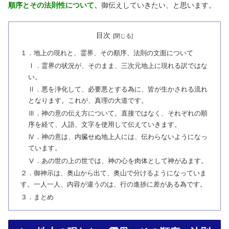
順序とその法則性について、
御伝えしていきたい、と思います。
目次
１．地上の現れと、霊界、その順序、法則の文面について
Ⅰ．霊界の状況が、そのまま、三次元地上に現れる訳ではな
い。
Ⅱ．悪を浄化して、必要悪とする為に、皆が生かされる流れ
となります。これが、真理の大道です。
Ⅲ．神の意の伝え方について。直接ではなく、それぞれの順
序を経て、人語、文字を使用して伝えていきます。
Ⅳ．神の意は、内臓せぬ地上人には、伝わらないようになっ
ています。
Ⅴ．あの世の上の世では、神の心を肉体として神がゐます。
２．御神示は、奥山から出て、奥山で分けるようになっていま
す。一人一人、内容が違うのは、行の進捗に差がある為です。
３．まとめ