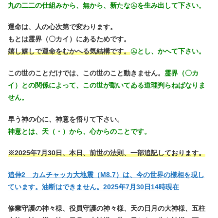
九の二二の仕組みから、無から、新たな㋰を生み出して下さい。
運命は、人の心次第で変わります。
もとは霊界（〇カイ）にあるためです。
嬉し嬉しで運命をむかへる気結構です。
㋰とし、かへて下さい。
この世のことだけでは、この世のこと動きません。
霊界（〇カ
イ）との関係によって、この世が動いてゐる道理判らねばなりま
せん。
早う神の心に、神意を悟りて下さい。
神意とは、天（・）から、心からのことです。
※2025年7月30日、本日、前世の法則、一部追記しております。
追伸2 カムチャッカ大地震（M8.7）は、今の世界の様相を現し
ています。油断はできません。2025年7月30日14時現在
修業守護の神々様、役員守護の神々様、天の日月の大神様、五柱