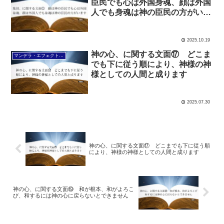
臣民でも心は外国身魂、顔は外国
人でも身魂は神の臣民の方がいま
す
2025.10.19
神の心、に関する文面⑰ どこま
マンデラ・エフェクト文面（2025年6月24日～
でも下に従う順により、神様の神
様としての人間と成ります
2025.07.30
神の心、に関する文面⑰ どこまでも下に従う順
により、神様の神様としての人間と成ります
神の心、に関する文面⑲ 和が根本、和がよろこ
び、和するには神の心に戻らないとできません