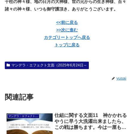
十柱の神々様、地の日月の大神様、世の元からの生き神様、百々
諸々の神々様、いつも御守護頂き、ありがとうございます。
<<前に戻る
>>次に進む
カテゴリートップへ戻る
トップに戻る
マンデラ・エフェクト文面（2025年6月24日～
yusai
関連記事
仕組に関する文面11 神かかれる
マンデラ・エフェクト文面（2025年6月24日～
やうに早う大洗濯出来ましたら、
この戦は勝ちます。今は一厘もい
ません