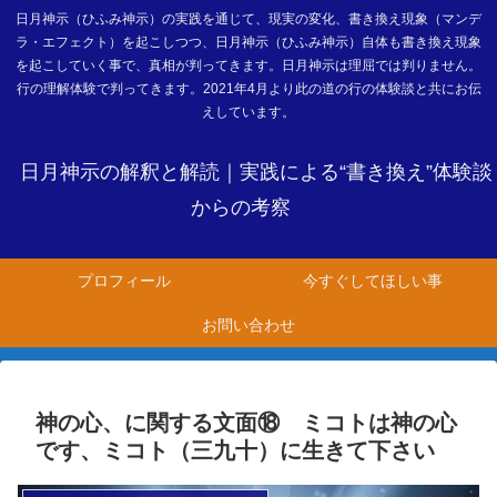
日月神示（ひふみ神示）の実践を通じて、現実の変化、書き換え現象（マンデ
ラ・エフェクト）を起こしつつ、日月神示（ひふみ神示）自体も書き換え現象
を起こしていく事で、真相が判ってきます。日月神示は理屈では判りません。
行の理解体験で判ってきます。2021年4月より此の道の行の体験談と共にお伝
えしています。
日月神示の解釈と解読｜実践による“書き換え”体験談
からの考察
プロフィール
今すぐしてほしい事
お問い合わせ
神の心、に関する文面⑱ ミコトは神の心
です、ミコト（三九十）に生きて下さい