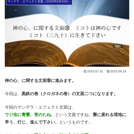
マンデラ・エフェクト文面（2025年6月24日～
2025.07.31
2025.09.19
神の心、に関する文面⑱に進みます。
今回は、
黒鉄の巻（クロガネの巻）の文面二つになります。
今回のマンデラ・エフェクト文面は、
ウジ虫に青畳、苦のたね、
という文面ですね。
畳に
座れる境地に
早う、行じ、進んで下さい、
というものです。