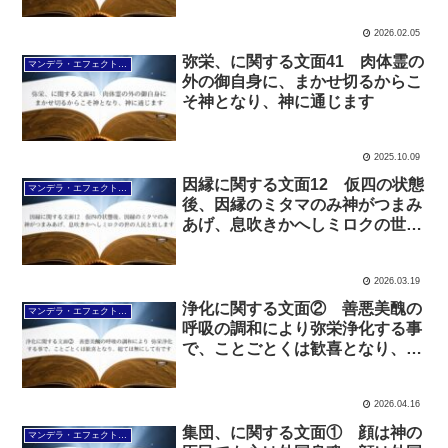
2026.02.05
弥栄、に関する文面41 肉体霊の
マンデラ・エフェクト文面（2025年6月24日～
外の御自身に、まかせ切るからこ
そ神となり、神に通じます
2025.10.09
因縁に関する文面12 仮四の状態
マンデラ・エフェクト文面（2025年6月24日～
後、因縁のミタマのみ神がつまみ
あげ、息吹きかへしミロクの世の
人民と致します
2026.03.19
浄化に関する文面② 善悪美醜の
マンデラ・エフェクト文面（2025年6月24日～
呼吸の調和により弥栄浄化する事
で、ことごとくは歓喜となり、総
ては無にして有です
2026.04.16
集団、に関する文面① 顔は神の
マンデラ・エフェクト文面（2025年6月24日～