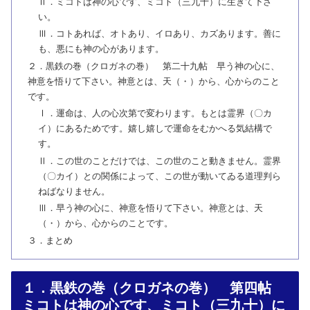
Ⅱ．ミコトは神の心です、ミコト（三九十）に生きて下さ
い。
Ⅲ．コトあれば、オトあり、イロあり、カズあります。善に
も、悪にも神の心があります。
２．黒鉄の巻（クロガネの巻） 第二十九帖 早う神の心に、
神意を悟りて下さい。神意とは、天（・）から、心からのこと
です。
Ⅰ．運命は、人の心次第で変わります。もとは霊界（〇カ
イ）にあるためです。嬉し嬉しで運命をむかへる気結構で
す。
Ⅱ．この世のことだけでは、この世のこと動きません。霊界
（〇カイ）との関係によって、この世が動いてゐる道理判ら
ねばなりません。
Ⅲ．早う神の心に、神意を悟りて下さい。神意とは、天
（・）から、心からのことです。
３．まとめ
１．黒鉄の巻（クロガネの巻） 第四帖
ミコトは神の心です、ミコト（三九十）に