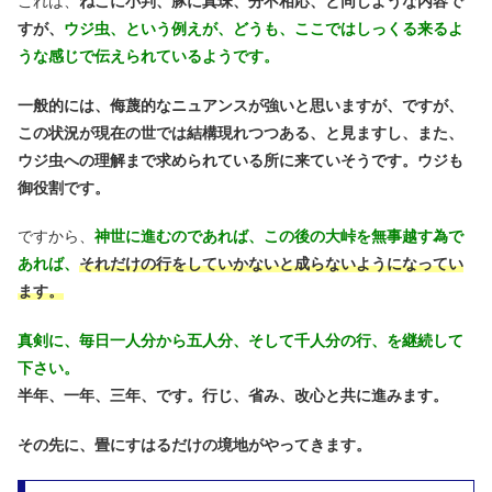
これは、
ねこに小判、豚に真珠、分不相応、と同じような内容で
すが、
ウジ虫、という例えが、
どうも、ここではしっくる来るよ
うな感じで伝えられているようです。
一般的には、侮蔑的なニュアンスが強いと思いますが、ですが、
この状況が現在の世では結構現れつつある、と見ますし、また、
ウジ虫への理解まで求められている所に来ていそうです。ウジも
御役割です。
ですから、
神世に進むのであれば、この後の大峠を無事越す為で
あれば、
それだけの行をしていかないと成らないようになってい
ます。
真剣に、毎日一人分から五人分、そして千人分の行、を継続して
下さい。
半年、一年、三年、です。行じ、省み、改心と共に進みます。
その先に、畳にすはるだけの境地がやってきます。