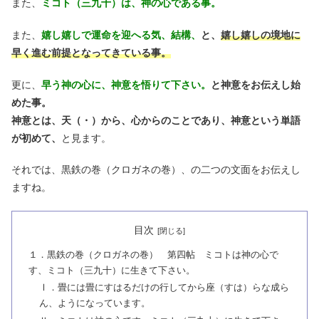
また、
ミコト（三九十）は、神の心である事。
また、
嬉し嬉しで運命を迎へる気、結構、
と、
嬉し嬉しの境地に
早く進む前提となってきている事。
更に、
早う神の心に、神意を悟りて下さい。
と神意をお伝えし始
めた事。
神意とは、天（・）から、心からのことであり、神意という単語
が初めて、
と見ます。
それでは、黒鉄の巻（クロガネの巻）、の二つの文面をお伝えし
ますね。
目次
１．黒鉄の巻（クロガネの巻） 第四帖 ミコトは神の心で
す、ミコト（三九十）に生きて下さい。
Ⅰ．畳には畳にすはるだけの行してから座（すは）らな成ら
ん、ようになっています。