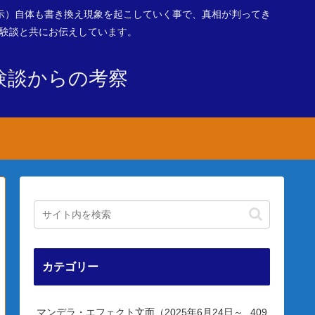
示）自体も書き換え現象を起こしていく事で、真相が判ってき
体験談と共にお伝えしています。
験談からの考察
カテゴリー
マンデラ・エフェクト文面（2025年6月24日～
409