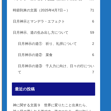
時節到来の文面（2025年4月7日～）
71
日月神示とマンデラ・エフェクト
6
日月神示、道の生み出し方について
59
日月神示の道① 祈り、礼拝について
2
日月神示の道② 菜食
6
日月神示の道③ 千人力に向け、日々の行につい
て
7
最近の投稿
神に関する文面９ 世界に変りたこと出来たら、