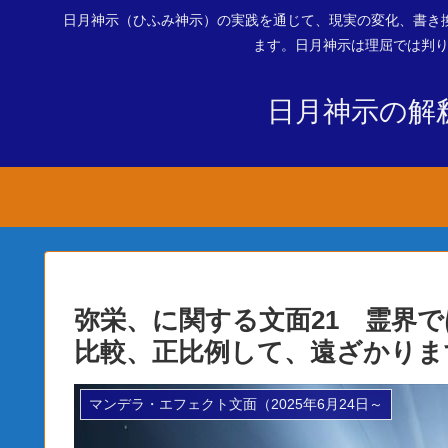
日月神示（ひふみ神示）の実践を通じて、現実の変化、書き
ます。日月神示は理屈では判り
日月神示の解
弥栄、に関する文面21 霊界
比較、正比例して、遠ざかりま
マンデラ・エフェクト文面（2025年6月24日～