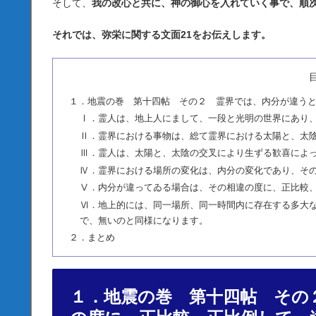
そして、
我の改心と共に、神の御心を入れていく事で、順
それでは、弥栄に関する文面21をお伝えします。
１．地震の巻 第十四帖 その２ 霊界では、内分が違う
Ⅰ．霊人は、地上人にまして、一段と光明の世界にあり
Ⅱ．霊界における事物は、総て霊界における太陽と、太
Ⅲ．霊人は、太陽と、太陰の交叉により生ずる歓喜によ
Ⅳ．霊界における場所の変化は、内分の変化であり、そ
Ⅴ．内分が違ってゐる場合は、その相違の度に、正比較
Ⅵ．地上的には、同一場所、同一時間内に存在する多大
で、無いのと同様になります。
２．まとめ
１．地震の巻 第十四帖 その