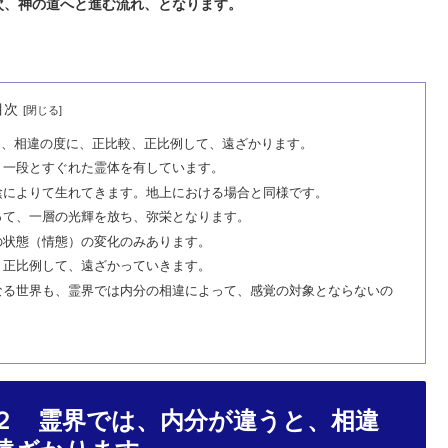
次、神の道へと進む流れ、となります。
目次
と、相違の度に、正比較、正比例して、遠ざかります。
、一段とすぐれた霊体を有しています。
陰によりて生れてきます。地上における場合と同様です。
って、一層の光輝を放ち、弥栄となります。
の状態（情態）の変化のみあります。
、正比例して、遠ざかっていきます。
なる世界も、霊界では内分の相違によって、感覚の対象とならないの
２ 霊界では、内分が違うと、相違