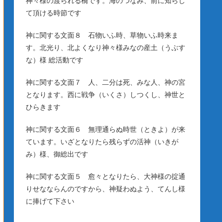
神々様の渡られる橋です。海のつなみ、前に知らし
て頂ける時節です
神に関する文面８ 石物いふ時、草物いふ時来ま
す。北光り、北よくなり神々様みなの産土（うぶす
な）様 総活動です
神に関する文面７ 人、二分は死、みな人、神の宮
となります。西に戦争（いくさ）しつくし、神世と
ひらきます
神に関する文面６ 無理通らぬ時世（ときよ）が来
ています。いざとなりたら残らずの活神（いきが
み）様、御総出です
神に関する文面５ 愈々となりたら、大神様の掟通
りせなならんのですから、神疑わぬよう、てんし様
に捧げて下さい