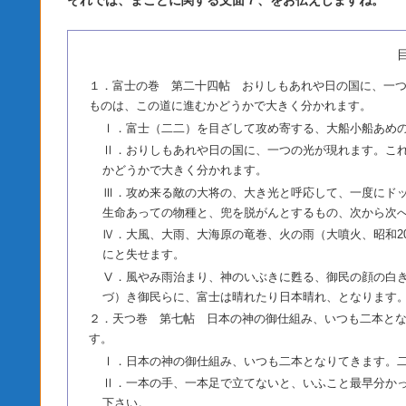
それでは、まことに関する文面７、をお伝えしますね。
１．富士の巻 第二十四帖 おりしもあれや日の国に、一
ものは、この道に進むかどうかで大きく分かれます。
Ⅰ．富士（二二）を目ざして攻め寄する、大船小船あめ
Ⅱ．おりしもあれや日の国に、一つの光が現れます。こ
かどうかで大きく分かれます。
Ⅲ．攻め来る敵の大将の、大き光と呼応して、一度にド
生命あっての物種と、兜を脱がんとするもの、次から次
Ⅳ．大風、大雨、大海原の竜巻、火の雨（大噴火、昭和2
にと失せます。
Ⅴ．風やみ雨治まり、神のいぶきに甦る、御民の顔の白
づ）き御民らに、富士は晴れたり日本晴れ、となります
２．天つ巻 第七帖 日本の神の御仕組み、いつも二本と
す。
Ⅰ．日本の神の御仕組み、いつも二本となりてきます。
Ⅱ．一本の手、一本足で立てないと、いふこと最早分か
下さい。