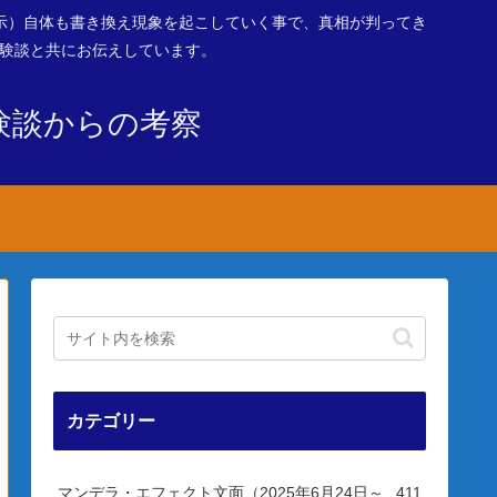
示）自体も書き換え現象を起こしていく事で、真相が判ってき
体験談と共にお伝えしています。
験談からの考察
カテゴリー
マンデラ・エフェクト文面（2025年6月24日～
411