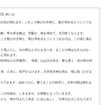
目次
つの光が現れます。これこそ救ひの大神と、救ひ求める人々にうつる
の船、寄せ来る敵は、空蔽ひ、海を埋めて、天日暗くなります。
れこそ救ひの大神と、救ひ求める人々にうつるものは、この道に進む
ッと雨ふらし、火の雨なんぞたまるべき、まことの神はなきものか、
へと現れます。
0年時以上の空爆等）、地震、山は火を吹き、敵も悉く、此の世の外
き色、と共に、岩戸ひらけます。大空仰ぎ神を拝み、地に跪（ひざま
。
なりてきます。あめつちに、響くまことの拍手に、日本の国は晴れま
二二の仕組み、しきまきや、が基軸となっていきます。
ったら、神が与えた二本足（にほんあし）、日本のお土に立ちてみて