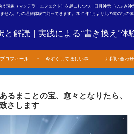
換え現象（マンデラ・エフェクト）を起こしつつ、日月神示（ひふみ神
ません。行の理解体験で判ってきます。2021年4月より此の道の行の
釈と解読｜実践による“書き換え”体
プロフィール
今すぐしてほしい事
お問い合わせ
あるまことの宝、愈々となりたら、
致さします