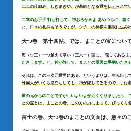
二二の仕組み、しきまきや、が基軸となる世を伝えられて
二本のお手手 打ち打ちて、神おろがめよ あめつちに、響
と、日
々の礼拝もそうですが、シチニの神様を無限に生み
天つ巻 第十四帖、では、まことの宝につい
海（ウ三）一つ越えて寒い（三六一）国に、 隠してあるま
たさします。と、神が許して、まことの臣民に手柄いたさ
それは、この三次元世界にある、というよりは、生み出し
外国人がいくら逆立ちしても、神が隠してゐるので、手は
世の元からのことですが、いよいよが近くなりましたら、
との宝とは、まことの者、この方の力によって、びっくり
富士の巻、天つ巻のまことの文面は、愈々の