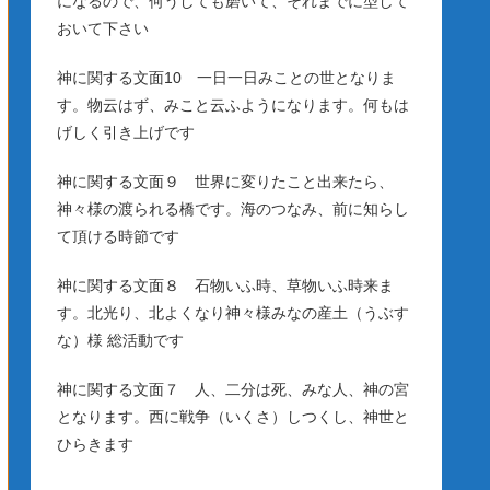
になるので、何うしても磨いて、それまでに型して
おいて下さい
神に関する文面10 一日一日みことの世となりま
す。物云はず、みこと云ふようになります。何もは
げしく引き上げです
神に関する文面９ 世界に変りたこと出来たら、
神々様の渡られる橋です。海のつなみ、前に知らし
て頂ける時節です
神に関する文面８ 石物いふ時、草物いふ時来ま
す。北光り、北よくなり神々様みなの産土（うぶす
な）様 総活動です
神に関する文面７ 人、二分は死、みな人、神の宮
となります。西に戦争（いくさ）しつくし、神世と
ひらきます