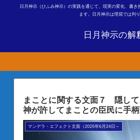
日月神示（ひふみ神示）の実践を通じて、現実の変化、書き
ます。日月神示は理屈では判り
日月神示の解
まことに関する文面７ 隠して
神が許してまことの臣民に手柄
マンデラ・エフェクト文面（2025年6月24日～