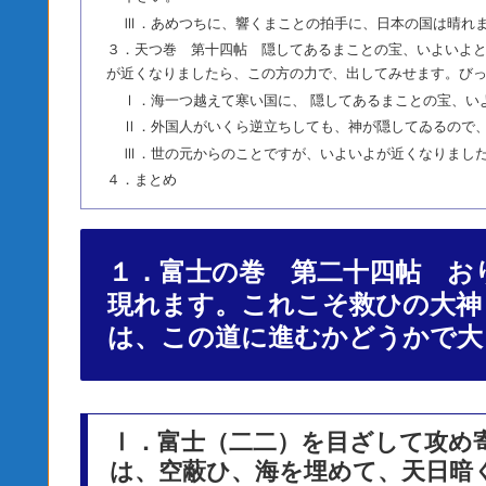
Ⅲ．あめつちに、響くまことの拍手に、日本の国は晴れ
３．天つ巻 第十四帖 隠してあるまことの宝、いよいよ
が近くなりましたら、この方の力で、出してみせます。び
Ⅰ．海一つ越えて寒い国に、 隠してあるまことの宝、い
Ⅱ．外国人がいくら逆立ちしても、神が隠してゐるので
Ⅲ．世の元からのことですが、いよいよが近くなりまし
４．まとめ
１．富士の巻 第二十四帖 お
現れます。これこそ救ひの大神
は、この道に進むかどうかで大
Ⅰ．富士（二二）を目ざして攻め
は、空蔽ひ、海を埋めて、天日暗