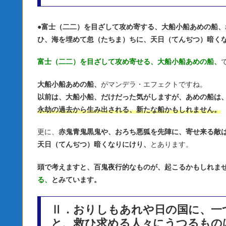
●
富士（二二）を目ざして攻め寄する、大船小船あめの船、
ひ、海を埋めて忽（たちま）ちに、天日（てんぢつ）暗く
富士（二二）を目ざして攻め寄せる、大船小船あめの船、
大船小船あめの船、
がマンデラ・エフェクトですね。
以前は、大船小船、だけだった気がしますが、あめの船は
永劫の過去から生み出される、新たな船かもしれません。
更に、
赤鬼青鬼黒鬼や、おろち悪狐を先陣に、寄せ来る敵
天日（てんぢつ）暗くなりにけり、
とあります。
頭で考えますと、百鬼夜行的なものが、起こるかもしれま
る、
とみています。
Ⅱ．おりしもあれや日の国に、一
と、救ひ求める人々にうつるもの