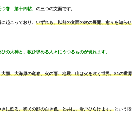
天つ巻 第十四帖、
の三つの文面です。
構に起こっており、
いずれも、以前の文面の次の展開、
愈々を知らせ
救ひの大神と、救ひ求める人々にうつるものが現れます。
大雨、大海原の竜巻、火の雨、地震、山は火を吹く世界。81の世界
ぶきに甦る、御民の顔の白き色、と共に、岩戸ひらけます。
という段