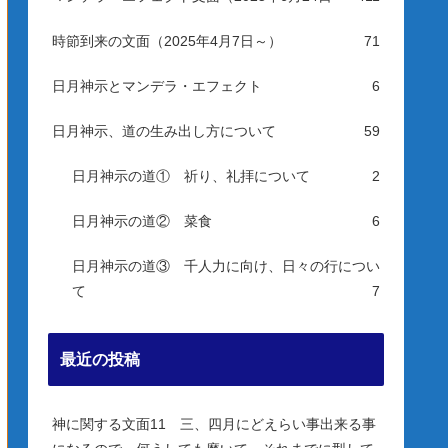
時節到来の文面（2025年4月7日～）
71
日月神示とマンデラ・エフェクト
6
日月神示、道の生み出し方について
59
日月神示の道① 祈り、礼拝について
2
日月神示の道② 菜食
6
日月神示の道③ 千人力に向け、日々の行につい
て
7
最近の投稿
神に関する文面11 三、四月にどえらい事出来る事