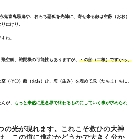
赤鬼青鬼黒鬼や、おろち悪狐を先陣に、寄せ来る敵は空蔽（おお）
なりにけり、
ですね。
、飛空艇、戦闘機の可能性もありますが、
・の船（二根）ですから、
は空（そ〇）蔽（おお）ひ、海（生み）を埋めて忽（たちま）ちに、
せんが、
もっと未然に思念界で終わるものにしていく事が求められ
つの光が現れます。これこそ救ひの大神
は、この道に進むかどうかで大きく分か