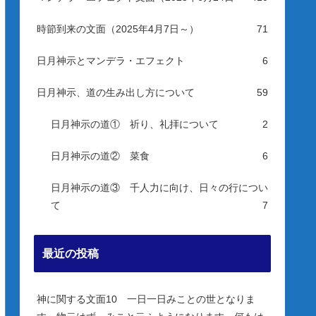
時節到来の文面（2025年4月7日～）
71
日月神示とマンデラ・エフェクト
6
日月神示、道の生み出し方について
59
日月神示の道① 祈り、礼拝について
2
日月神示の道② 菜食
6
日月神示の道③ 千人力に向け、日々の行につい
て
7
最近の投稿
神に関する文面10 一日一日みことの世となりま