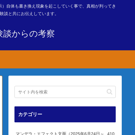
示）自体も書き換え現象を起こしていく事で、真相が判ってき
体験談と共にお伝えしています。
験談からの考察
カテゴリー
マンデラ・エフェクト文面（2025年6月24日～
410