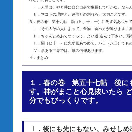
れる、大切ことです。
Ⅰ．人間は、神と共に自分自身で生長して行かな、なら
Ⅱ．マコトの理解と、迷信との別れる、大切ことです。
３．夏の巻 第十九帖 額（ヒ、十、一）に先ず気あつめ
Ⅰ．その人その人によって、食物、食べ方が違ひます。
Ⅱ．ちゃんとめあてつくって、よい道 進んで下さい。飛
Ⅲ．額（ヒ十一）に先ず気あつめて、ハラ（八〇）でも
Ⅳ．形ある世界では、形の信仰あります。
４．まとめ
１．春の巻 第五十七帖 後に
す。神がまこと心見抜いたら 
分でもびっくりです。
Ⅰ．後にも先にもない、みせしめ