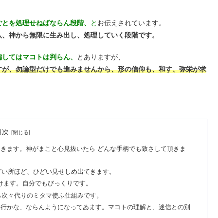
ごとを処理せねばならん段階、
と
お伝えされています。
八、神から無限に生み出し、処理していく段階です。
偏してはマコトは判らん、
とありますが、
すが、勿論型だけでも進みませんから、
形の信仰も、和す、弥栄が求
目次
きます。神がまこと心見抜いたら どんな手柄でも致さして頂きま
どい所ほど、ひどい見せしめ出てきます。
けます。自分でもびっくりです。
ら次々代りのミタマ使ふ仕組みです。
て行かな、ならんようになってゐます。マコトの理解と、迷信との別