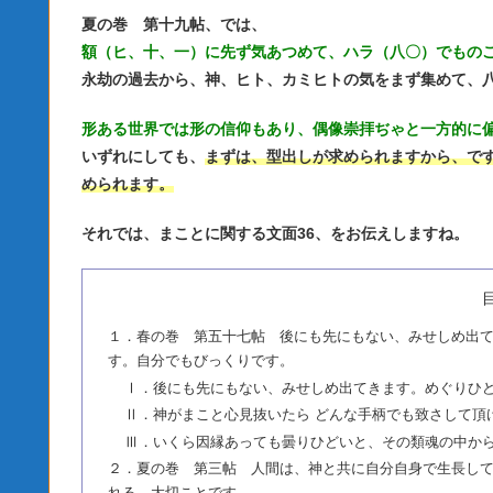
夏の巻 第十九帖、では、
額（ヒ、十、一）に先ず気あつめて、ハラ（八〇）でもの
永劫の過去から、神、ヒト、カミヒトの気をまず集めて、
形ある世界では形の信仰もあり、偶像崇拝ぢゃと一方的に
いずれにしても、
まずは、型出しが求められますから、で
められます。
それでは、まことに関する文面36、をお伝えしますね。
１．春の巻 第五十七帖 後にも先にもない、みせしめ出て
す。自分でもびっくりです。
Ⅰ．後にも先にもない、みせしめ出てきます。めぐりひ
Ⅱ．神がまこと心見抜いたら どんな手柄でも致さして頂
Ⅲ．いくら因縁あっても曇りひどいと、その類魂の中か
２．夏の巻 第三帖 人間は、神と共に自分自身で生長し