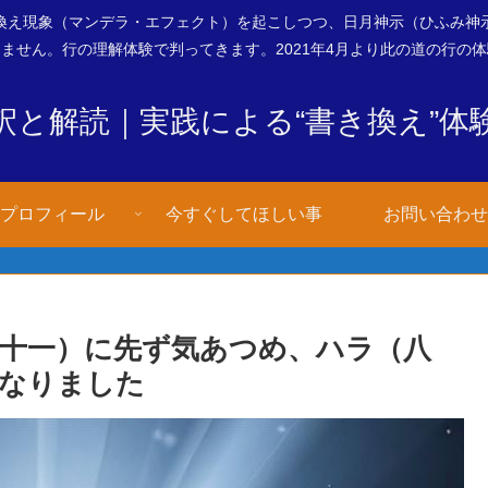
換え現象（マンデラ・エフェクト）を起こしつつ、日月神示（ひふみ神
ません。行の理解体験で判ってきます。2021年4月より此の道の行の
釈と解読｜実践による“書き換え”体
プロフィール
今すぐしてほしい事
お問い合わせ
ヒ十一）に先ず気あつめ、ハラ（八
なりました