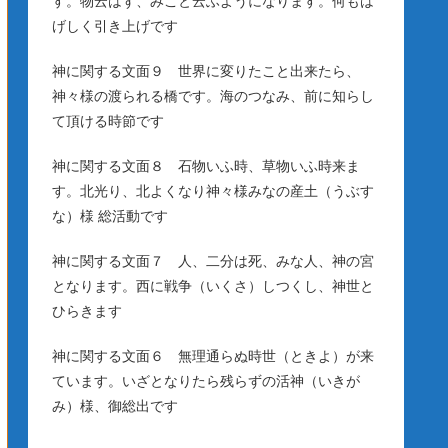
す。物云はず、みこと云ふようになります。何もは
げしく引き上げです
神に関する文面９ 世界に変りたこと出来たら、
神々様の渡られる橋です。海のつなみ、前に知らし
て頂ける時節です
神に関する文面８ 石物いふ時、草物いふ時来ま
す。北光り、北よくなり神々様みなの産土（うぶす
な）様 総活動です
神に関する文面７ 人、二分は死、みな人、神の宮
となります。西に戦争（いくさ）しつくし、神世と
ひらきます
神に関する文面６ 無理通らぬ時世（ときよ）が来
ています。いざとなりたら残らずの活神（いきが
み）様、御総出です