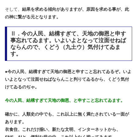
そして、
結果を求める傾向がありますが、原因を求める事が、此
の神に繋がる元となります。
Ⅱ．今の人民、結構すぎて、天地の御恩と申す
事忘れてゐます。いよいよとなって泣面せねば
ならんので、くどう（九土ウ）気付けてゐま
す。
●
今の人民、結構すぎて天地の御恩と申すこと忘れてゐるぞ。いよ
いよとなって泣面せねばならんこと判りてゐるから、くどう気付
けてゐるのぢゃ。
今の人民、結構すぎて天地の御恩、と申すこと忘れてゐます。
確かに、人類史の中でも、これ以上に無く満たされている一面が
あります。
衣食住、これだけ揃い、新たな文明、インターネットから、
SNS、AIと、便利な世の中、これ以上なく揃ってゐます。