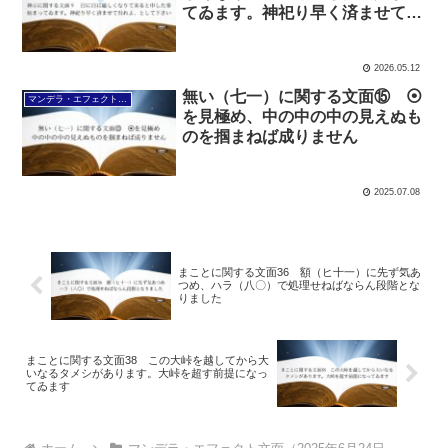
てゐます。神祀り早く済ませて呉
れよ、として下さい
2026.05.12
無い（七一）に関する文面⑮ ⦿
マンデラ・エフェクト文面（2025年6月24日～
を見極め、中の中の中の見えぬも
のを掴まねば成りません
2025.07.08
まことに関する文面36 額（ヒ十一）に先ず気あ
つめ、ハラ（八〇）で処理せねばならん段階とな
りました
まことに関する文面38 この大峠を越してから大
いなるタメシがあります。大峠を超す前提になっ
てゐます