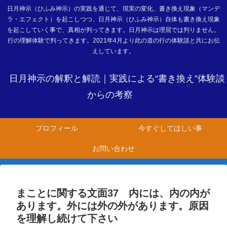
日月神示（ひふみ神示）の実践を通じて、現実の変化、書き換え現象（マンデ
ラ・エフェクト）を起こしつつ、日月神示（ひふみ神示）自体も書き換え現象
を起こしていく事で、真相が判ってきます。日月神示は理屈では判りません。
行の理解体験で判ってきます。2021年4月より此の道の行の体験談と共にお伝
えしています。
日月神示の解釈と解読｜実践による“書き換え”体験談
からの考察
プロフィール
今すぐしてほしい事
お問い合わせ
まことに関する文面37 内には、内の内が
あります。外には外の外があります。原因
を理解し続けて下さい