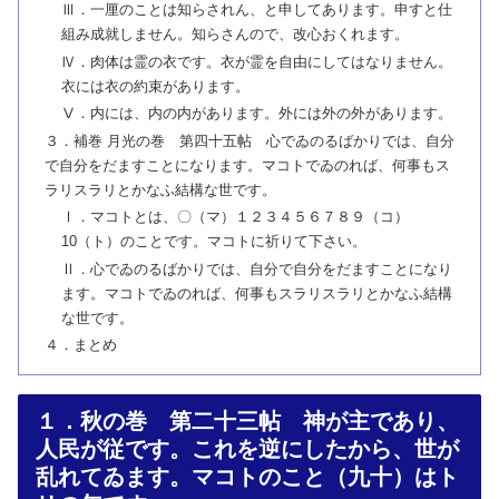
Ⅲ．一厘のことは知らされん、と申してあります。申すと仕
組み成就しません。知らさんので、改心おくれます。
Ⅳ．肉体は霊の衣です。衣が霊を自由にしてはなりません。
衣には衣の約束があります。
Ⅴ．内には、内の内があります。外には外の外があります。
３．補巻 月光の巻 第四十五帖 心でゐのるばかりでは、自分
で自分をだますことになります。マコトでゐのれば、何事もス
ラリスラリとかなふ結構な世です。
Ⅰ．マコトとは、〇（マ）１２３４５６７８９（コ）
10（ト）のことです。マコトに祈りて下さい。
Ⅱ．心でゐのるばかりでは、自分で自分をだますことになり
ます。マコトでゐのれば、何事もスラリスラリとかなふ結構
な世です。
４．まとめ
１．秋の巻 第二十三帖 神が主であり、
人民が従です。これを逆にしたから、世が
乱れてゐます。マコトのこと（九十）はト