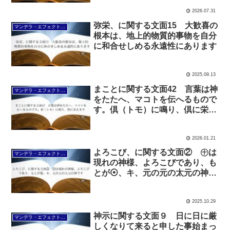
2026.07.31
弥栄、に関する文面15 大歓喜の
マンデラ・エフェクト文面（2025年6月24日～
根本は、地上的物質的事物を自分
に和合せしめる永遠性にあります
2025.09.13
まことに関する文面42 言葉は神
マンデラ・エフェクト文面（2025年6月24日～
をたたへ、マコトを伝へるもので
す。倶（トモ）に鳴り、倶に栄え
ます
2026.01.21
よろこび、に関する文面② ㊉は
マンデラ・エフェクト文面（2025年6月24日～
現れの神様、よろこびであり、も
とが⦿、キ、元の元の太元の神で
す
2025.10.29
神示に関する文面９ 日に日に厳
マンデラ・エフェクト文面（2025年6月24日～
しくなりて来ると申した事始まっ