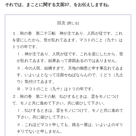
それでは、まことに関する文面37、をお伝えしますね。
目次
１．秋の巻 第二十三帖 神が主であり、人民が従です。これ
を逆にしたから、世が乱れてゐます。マコトのこと（九十）は
トリの年です。
Ⅰ．神が主であり、人民が従です。これを逆にしたから、世
が乱れてゐます。結果あって原因あるのではありません。
Ⅱ．今の人民、結構すぎて、天地の御恩と申す事忘れてゐま
す。いよいよとなって泣面せねばならんので、くどう（九土
ウ）気付けてゐます。
Ⅲ．マコトのこと（九十）はトリの年です。
２．秋の巻 第二十八帖 払ひするときは、霊をモノにつけ
て、モノと共に進めて下さい。共に祓ひして下さい。
Ⅰ．払ひするときは、霊をモノにつけて、モノと共に進めて
下さい。共に祓ひして下さい。
Ⅱ．これほどマコト申しても、残る一厘は、いよいよのギリ
ギリでないと申しません。