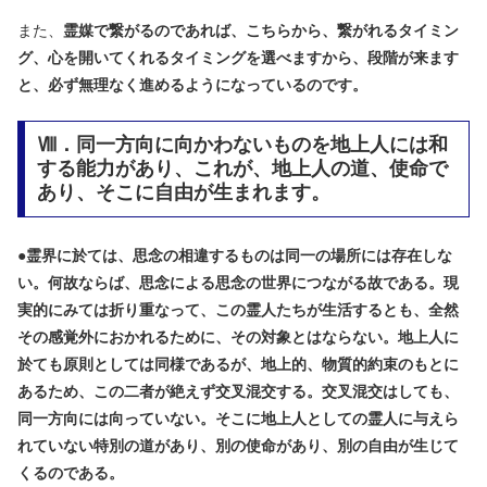
また、
霊媒で繋がるのであれば、こちらから、繋がれるタイミン
グ、心を開いてくれるタイミングを選べますから、段階が来ます
と、必ず無理なく進めるようになっているのです。
Ⅷ．同一方向に向かわないものを地上人には和
する能力があり、これが、地上人の道、使命で
あり、そこに自由が生まれます。
●
霊界に於ては、思念の相違するものは同一の場所には存在しな
い。何故ならば、思念による思念の世界につながる故である。現
実的にみては折り重なって、この霊人たちが生活するとも、全然
その感覚外におかれるために、その対象とはならない。地上人に
於ても原則としては同様であるが、地上的、物質的約束のもとに
あるため、この二者が絶えず交叉混交する。交叉混交はしても、
同一方向には向っていない。そこに地上人としての霊人に与えら
れていない特別の道があり、別の使命があり、別の自由が生じて
くるのである。