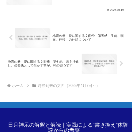
2025.05.19
地震の巻 愛に関する文面④ 第五帖 生前、現
在、死後、の仕組について
地震の巻 愛に関する文面⑥ 第七帖 悪を浄化
し、必要悪として生かす事が、神の御心です
ホーム
時節到来の文面（2025年4月7日～）
日月神示の解釈と解読｜実践による“書き換え”体験
談からの考察