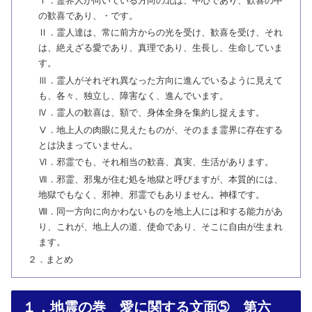
Ⅰ．霊界人が向いている方向の北は、中心であり、歓喜の中
の歓喜であり、・です。
Ⅱ．霊人達は、常に前方からの光を受け、歓喜を受け、それ
は、絶えざる愛であり、真理であり、生長し、生命していま
す。
Ⅲ．霊人がそれぞれ異なった方向に進んでいるように見えて
も、各々、独立し、障害なく、進んでいます。
Ⅳ．霊人の歓喜は、額で、身体全身を集約し捉えます。
Ⅴ．地上人の肉眼に見えたものが、そのまま霊界に存在する
とは決まっていません。
Ⅵ．邪霊でも、それ相当の歓喜、真実、生活があります。
Ⅶ．邪霊、邪鬼が住む処を地獄と呼びますが、本質的には、
地獄でもなく、邪神、邪霊でもありません。神様です。
Ⅷ．同一方向に向かわないものを地上人には和する能力があ
り、これが、地上人の道、使命であり、そこに自由が生まれ
ます。
２．まとめ
１．地震の巻 愛に関する文面➄ 第六