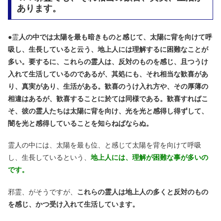
あります。
●霊
人の中では太陽を最も暗きものと感じて、太陽に背を向けて呼
吸し、生長していると云う、地上人には理解するに困難なことが
多い。要するに、これらの霊人は、反対のものを感じ、且つうけ
入れて生活しているのであるが、其処にも、それ相当な歓喜があ
り、真実があり、生活がある。歓喜のうけ入れ方や、その厚薄の
相違はあるが、歓喜することに於ては同様である。歓喜すればこ
そ、彼の霊人たちは太陽に背を向け、光を光と感得し得ずして、
闇を光と感得していることを知らねばならぬ。
霊人の中には、太陽を最も位、と感じて太陽を背を向けて呼吸
し、生長しているという、
地上人には、理解が困難な事が多いの
です。
邪霊、がそうですが、
これらの霊人は地上人の多くと反対のもの
を感じ、かつ受け入れて生活しています。