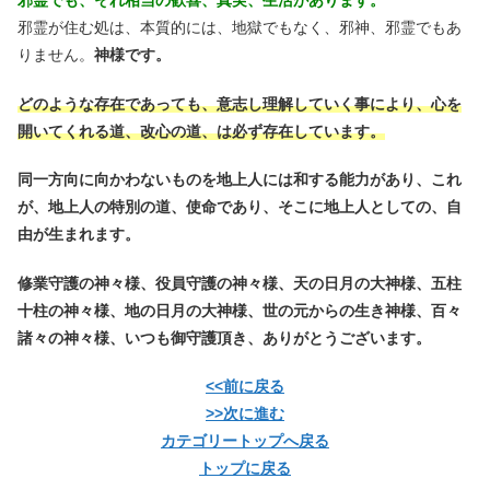
邪霊でも、それ相当の歓喜、真実、生活があります。
邪霊が住む処は、本質的には、地獄でもなく、邪神、邪霊でもあ
りません。
神様です。
どのような存在であっても、意志し理解していく事により、心を
開いてくれる道、改心の道、は必ず存在しています。
同一方向に向かわないものを地上人には和する能力があり、これ
が、地上人の特別の道、使命であり、そこに地上人としての、自
由が生まれます。
修業守護の神々様、役員守護の神々様、天の日月の大神様、五柱
十柱の神々様、地の日月の大神様、世の元からの生き神様、百々
諸々の神々様、いつも御守護頂き、ありがとうございます。
<<前に戻る
>>次に進む
カテゴリートップへ戻る
トップに戻る