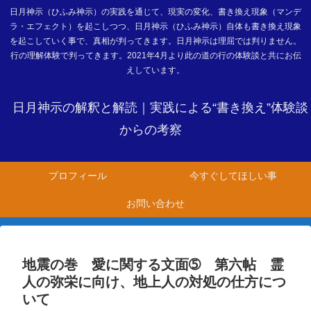
日月神示（ひふみ神示）の実践を通じて、現実の変化、書き換え現象（マンデ
ラ・エフェクト）を起こしつつ、日月神示（ひふみ神示）自体も書き換え現象
を起こしていく事で、真相が判ってきます。日月神示は理屈では判りません。
行の理解体験で判ってきます。2021年4月より此の道の行の体験談と共にお伝
えしています。
日月神示の解釈と解読｜実践による“書き換え”体験談
からの考察
プロフィール
今すぐしてほしい事
お問い合わせ
地震の巻 愛に関する文面➄ 第六帖 霊
人の弥栄に向け、地上人の対処の仕方につ
いて