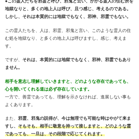
●
この霊人たちを邪霊と呼び、邪鬼と云い、かかる霊人の住む所を
地獄なりと、多くの地上人は呼び、且つ感じ、考えるのである。
しかし、それは本質的には地獄でもなく、邪神、邪霊でもない。
この霊人たちを、人は、邪霊、邪鬼と言い、このような霊人の住
む処を地獄なり、と多くの地上人は呼びますし、感じ、考えま
す。
ですが、
それは、本質的には地獄でもなく、邪神、邪霊でもあり
ません。
相手を意志し理解していきますと、どのような存在であっても、
心を開いてくれる道は必ず存在しています。
一方で、善霊であっても、理解を示さなければ、進展しない事も
よくあります。
また、
邪霊、邪鬼の説得が、今は無理でも可能な時はやがて来ま
すし、
そもそも、相手に敬意を持って接しますと、どのような霊
であっても、一旦は、その段階で応じてくれます。