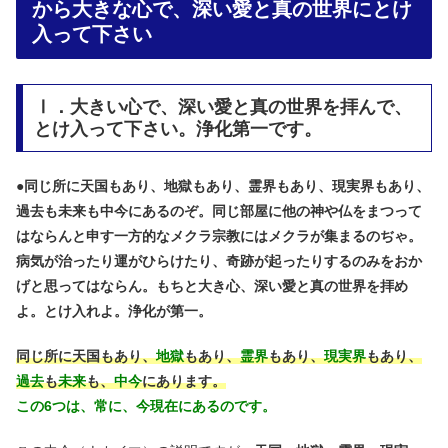
から大きな心で、深い愛と真の世界にとけ
入って下さい
Ⅰ．大きい心で、深い愛と真の世界を拝んで、
とけ入って下さい。浄化第一です。
●
同じ所に天国もあり、地獄もあり、霊界もあり、現実界もあり、
過去も未来も中今にあるのぞ。同じ部屋に他の神や仏をまつって
はならんと申す一方的なメクラ宗教にはメクラが集まるのぢゃ。
病気が治ったり運がひらけたり、奇跡が起ったりするのみをおか
げと思ってはならん。もちと大き心、深い愛と真の世界を拝め
よ。とけ入れよ。浄化が第一。
同じ所に天国もあり、
地獄
もあり、
霊界
もあり、
現実界
もあり、
過去
も
未来
も、
中今
にあります。
この6つは、常に、今現在にあるのです。