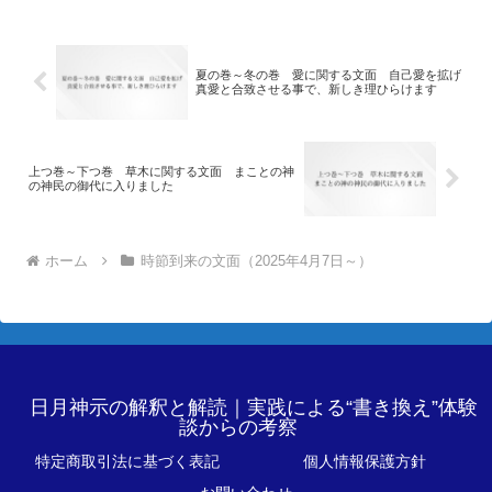
夏の巻～冬の巻 愛に関する文面 自己愛を拡げ
真愛と合致させる事で、新しき理ひらけます
上つ巻～下つ巻 草木に関する文面 まことの神
の神民の御代に入りました
ホーム
時節到来の文面（2025年4月7日～）
日月神示の解釈と解読｜実践による“書き換え”体験
談からの考察
特定商取引法に基づく表記
個人情報保護方針