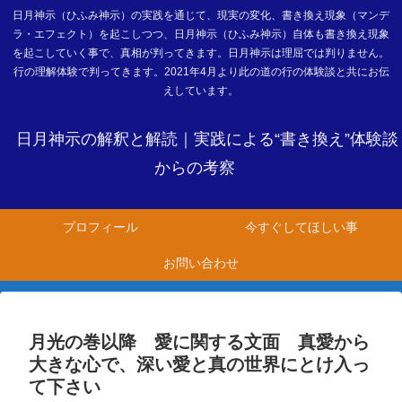
日月神示（ひふみ神示）の実践を通じて、現実の変化、書き換え現象（マンデ
ラ・エフェクト）を起こしつつ、日月神示（ひふみ神示）自体も書き換え現象
を起こしていく事で、真相が判ってきます。日月神示は理屈では判りません。
行の理解体験で判ってきます。2021年4月より此の道の行の体験談と共にお伝
えしています。
日月神示の解釈と解読｜実践による“書き換え”体験談
からの考察
プロフィール
今すぐしてほしい事
お問い合わせ
月光の巻以降 愛に関する文面 真愛から
大きな心で、深い愛と真の世界にとけ入っ
て下さい