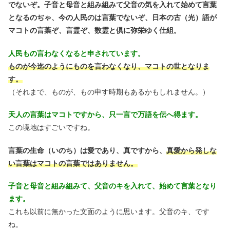
でないぞ。子音と母音と組み組みて父音の気を入れて始めて言葉
となるのぢゃ、今の人民のは言葉でないぞ、日本の古（光）語が
マコトの言葉ぞ、言霊ぞ、数霊と倶に弥栄ゆく仕組。
人民もの言わなくなると申されています。
ものが今迄のようにものを言わなくなり、マコトの世となりま
す。
（それまで、ものが、もの申す時期もあるかもしれません。）
天人の言葉はマコトですから、只一言で万語を伝へ得ます。
この境地はすごいですね。
言葉の生命（いのち）は愛であり、真ですから、
真愛から発しな
い言葉はマコトの言葉ではありません。
子音と母音と組み組みて、父音のキを入れて、始めて言葉となり
ます。
これも以前に無かった文面のように思います。父音のキ、です
ね。