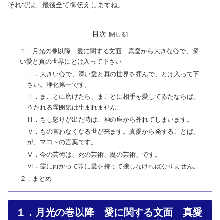
それでは、最後全て御伝えしますね。
目次
１．月光の巻以降 愛に関する文面 真愛から大きな心で、深
い愛と真の世界にとけ入って下さい
Ⅰ．大きい心で、深い愛と真の世界を拝んで、とけ入って下
さい。浄化第一です。
Ⅱ．まことに磨けたら、まことに相手を愛してゐたならば、
うたれる雰囲気は生まれません。
Ⅲ．もし怒りが出た時は、神の座から外れてしまいます。
Ⅳ．もの言わなくなる世が来ます。真愛から発することば、
が、マコトの言葉です。
Ⅴ．今の芸術は、死の芸術、魔の芸術、です。
Ⅵ．霊に向かって常に愛を持って接しなければなりません。
２．まとめ
１．月光の巻以降 愛に関する文面 真愛