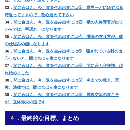
様、てんし様へと進んで下さい
33．
間に合はん、今、道を生み出すには② 世界一どにゆすぶる
時迫ってますので、改心進めて下さい
34．
間に合はん、今、道を生み出すには③ 獣の人格障害が出て
からでは、手遅れ、になります
35．
間に合はん、今、道を生み出すには④ 懺悔の在り方が、此
の仕組みの鍵になります
36．
間に合はん、今、道を生み出すには➄ 騙されている我の改
心しないと、間に合はん事になります
37．
間に合はん、今、道を生み出すには⑥ 間に合ふ守護神、現
れ始めました
38．
間に合はん、今、道を生み出すには⑦ 今までの教え、宗
教、法律では、間に合はん事になります
39．
間に合はん、今、道を生み出すには⑧ 霊現交流の道こそ
が、立体弥栄の道です
４．最終的な目標、まとめ