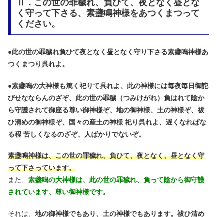
Ⅱ．この世の罪穢れ、負ひて、夜となく昼とな
く守って下さる、素盞鳴神様をあつくまつって
ください。
●
此の世の罪穢れ負ひて夜となく昼となく守り下さる素盞鳴神様あ
つくまつり呉れよ。
●
素盞鳴の大神様も篤く祀りて呉れよ、此の神様には毎夜毎日御詑
びせなならんのざぞ、此の世の罪穢（つみけがれ）負はれて陰か
ら守護されて御座る尊い御神様ぞ、地の御神様、土の神様ぞ、祓
ひ清めの御神様ぞ、国々の産土の神様 祀り呉れよ、遅くなればな
る程 苦しくなるのざぞ、人ばかりでないぞ。
素盞鳴神様は、この世の罪穢れ、負ひて、夜となく、昼となく守
って下さっています。
また、
素盞鳴の大神様は、此の世の罪穢れ、負って陰から御守護
されています、尊い御神様です。
それは、
地の御神様でもあり、土の神様でもあります。祓ひ清め