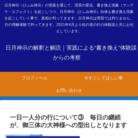
日月神示（ひふみ神示）の実践を通じて、現実の変化、書き換え現象（マンデ
ラ・エフェクト）を起こしつつ、日月神示（ひふみ神示）自体も書き換え現象
を起こしていく事で、真相が判ってきます。日月神示は理屈では判りません。
行の理解体験で判ってきます。2021年4月より此の道の行の体験談と共にお伝
えしています。
日月神示の解釈と解読｜実践による“書き換え”体験談
からの考察
プロフィール
今すぐしてほしい事
お問い合わせ
一日一人分の行について③ 毎日の継続
が、御三体の大神様への型出しとなります