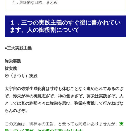
４．最終的な目標、まとめ
１．三つの実践主義のすぐ後に書かれてい
ます、人の御役割について
●
三大実践主義
弥栄実践
祓実践
⦿（まつり）実践
大宇宙の弥栄生成化育は寸時も休むことなく進められてゐるのざ
ぞ、弥栄が神の御意志ざぞ、神の働きざぞ、弥栄は実践ざぞ。人
としては其の刹那々々に弥栄を思ひ、弥栄を実践して行かねばな
らんのざぞ。
この文面は、御神示の主旨、と云っても間違いありませんが、
実
践していく事が、此の道の主旨になります。