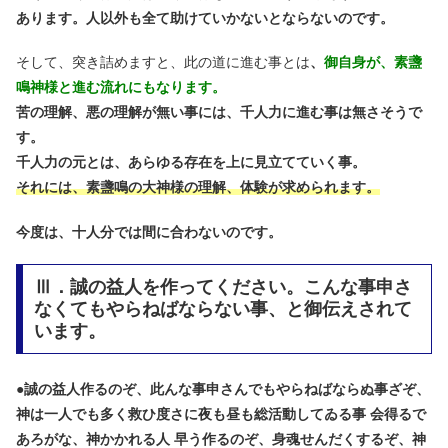
あります。人以外も全て助けていかないとならないのです。
そして、突き詰めますと、此の道に進む事とは
、
御自身が、素盞
鳴神様と進む流れにもなります。
苦の理解、悪の理解が無い事には、千人力に進む事は無さそうで
す。
千人力の元とは、あらゆる存在を上に見立てていく事。
それには、素盞鳴の大神様の理解、体験が求められます。
今度は、十人分では間に合わないのです。
Ⅲ．誠の益人を作ってください。こんな事申さ
なくてもやらねばならない事、と御伝えされて
います。
●
誠の益人作るのぞ、此んな事申さんでもやらねばならぬ事ざぞ、
神は一人でも多く救ひ度さに夜も昼も総活動してゐる事 会得るで
あろがな、神かかれる人 早う作るのぞ、身魂せんだくするぞ、神