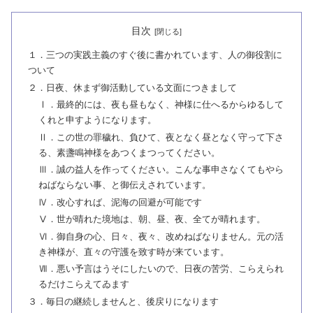
目次
１．三つの実践主義のすぐ後に書かれています、人の御役割に
ついて
２．日夜、休まず御活動している文面につきまして
Ⅰ．最終的には、夜も昼もなく、神様に仕へるからゆるして
くれと申すようになります。
Ⅱ．この世の罪穢れ、負ひて、夜となく昼となく守って下さ
る、素盞鳴神様をあつくまつってください。
Ⅲ．誠の益人を作ってください。こんな事申さなくてもやら
ねばならない事、と御伝えされています。
Ⅳ．改心すれば、泥海の回避が可能です
Ⅴ．世が晴れた境地は、朝、昼、夜、全てが晴れます。
Ⅵ．御自身の心、日々、夜々、改めねばなりません。元の活
き神様が、直々の守護を致す時が来ています。
Ⅶ．悪い予言はうそにしたいので、日夜の苦労、こらえられ
るだけこらえてゐます
３．毎日の継続しませんと、後戻りになります